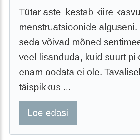
Tütarlastel kestab kiire kasv
menstruatsioonide alguseni.
seda võivad mõned sentimeet
veel lisanduda, kuid suurt p
enam oodata ei ole. Tavalisel
täispikkus ...
Loe edasi