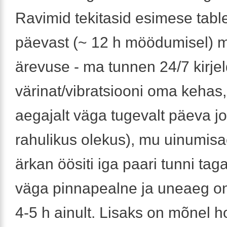
Ravimid tekitasid esimese table
päevast (~ 12 h möödumisel) m
ärevuse - ma tunnen 24/7 kirje
värinat/vibratsiooni oma kehas
aegajalt väga tugevalt päeva jo
rahulikus olekus), mu uinumisa
ärkan öösiti iga paari tunni tag
väga pinnapealne ja uneaeg on
4-5 h ainult. Lisaks on mõnel