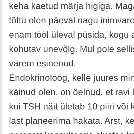
keha kaetud märja higiga. Ma
tõttu olen päeval nagu inimvare
enam tööl üleval püsida, kogu
kohutav unevõlg. Mul pole selli
varem esinenud.
Endokrinoloog, kelle juures min
käinud olen, on öelnud, et ravi 
kui TSH näit ületab 10 piiri või 
last planeerima hakata. Arst, k