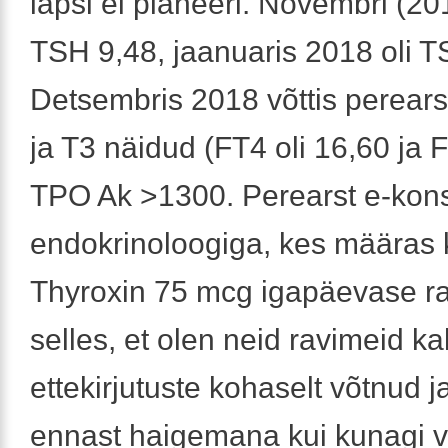
lapsi ei planeeri. Novembri (201
TSH 9,48, jaanuaris 2018 oli T
Detsembris 2018 võttis perearst
ja T3 näidud (FT4 oli 16,60 ja F
TPO Ak >1300. Perearst e-kons
endokrinoloogiga, kes määras 
Thyroxin 75 mcg igapäevase ra
selles, et olen neid ravimeid k
ettekirjutuste kohaselt võtnud 
ennast haigemana kui kunagi 