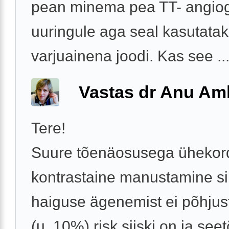
pean minema pea TT- angiog
uuringule aga seal kasutata
varjuainena joodi. Kas see ..
Vastas dr Anu A
Tere!
Suure tõenäosusega ühekor
kontrastaine manustamine si
haiguse ägenemist ei põhjus
(u. 10%) risk siiski on ja seet