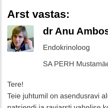
Arst vastas:
dr Anu Ambo
Endokrinoloog
SA PERH Mustamäe
Tere!
Teie juhtumil on asendusravi a
patsiendi ja raviarsti vahelise