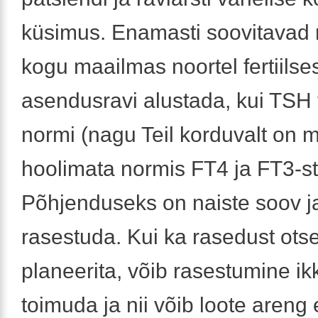
küsimus. Enamasti soovitavad 
kogu maailmas noortel fertiilse
asendusravi alustada, kui TSH 
normi (nagu Teil korduvalt on 
hoolimata normis FT4 ja FT3-st
Põhjenduseks on naiste soov j
rasestuda. Kui ka rasedust otse
planeerita, võib rasestumine ik
toimuda ja nii võib loote areng