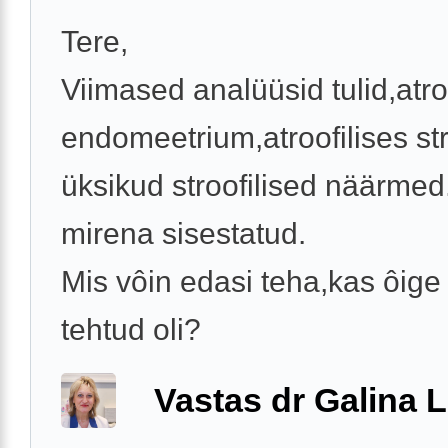
Tere,
Viimased analüüsid tulid,atro
endomeetrium,atroofilises s
üksikud stroofilised näärmed.
mirena sisestatud.
Mis vôin edasi teha,kas ôige 
tehtud oli?
Vastas dr Galina L