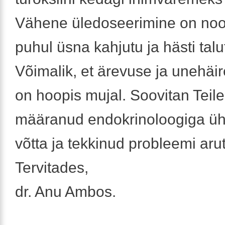
Vähene üledoseerimine on noor
puhul üsna kahjutu ja hästi talu
Võimalik, et ärevuse ja unehäi
on hoopis mujal. Soovitan Teile
määranud endokrinoloogiga ü
võtta ja tekkinud probleemi aru
Tervitades,
dr. Anu Ambos.