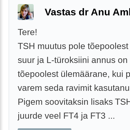
Vastas dr Anu A
Tere!
TSH muutus pole tõepoolest 
suur ja L-türoksiini annus on
tõepoolest ülemäärane, kui 
varem seda ravimit kasutanud
Pigem soovitaksin lisaks TSH
juurde veel FT4 ja FT3 ...