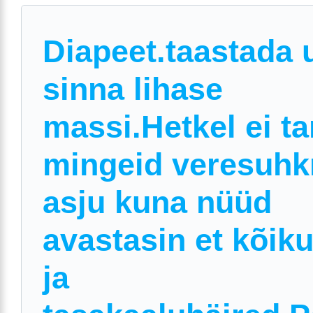
Diapeet.taastada 
sinna lihase
massi.Hetkel ei ta
mingeid veresuhk
asju kuna nüüd
avastasin et kõik
ja