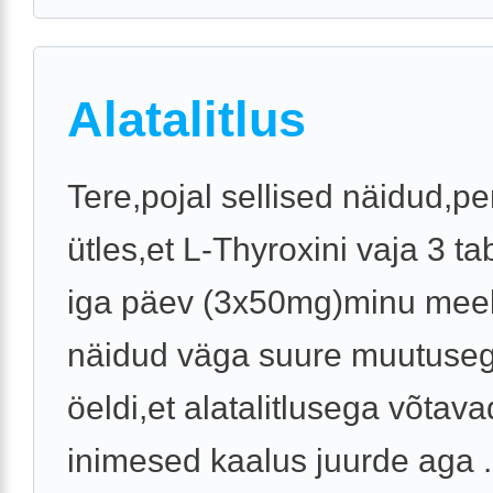
Alatalitlus
Tere,pojal sellised näidud,pe
ütles,et L-Thyroxini vaja 3 tab
iga päev (3x50mg)minu meel
näidud väga suure muutuseg
öeldi,et alatalitlusega võtava
inimesed kaalus juurde aga .