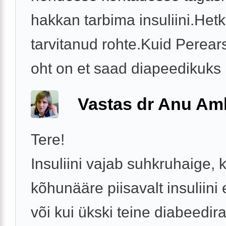
hakkan tarbima insuliini.Hetk
tarvitanud rohte.Kuid Perears
oht on et saad diapeedikuks .
Vastas dr Anu A
Tere!
Insuliini vajab suhkruhaige, k
kõhunääre piisavalt insuliini 
või kui ükski teine diabeedir