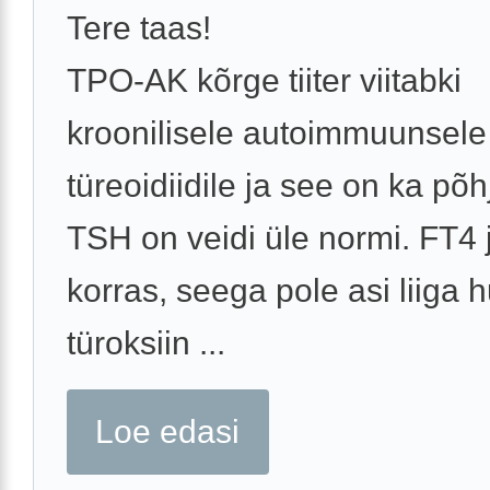
Tere taas!
TPO-AK kõrge tiiter viitabki
kroonilisele autoimmuunsele
türeoidiidile ja see on ka põh
TSH on veidi üle normi. FT4 
korras, seega pole asi liiga hu
türoksiin ...
Loe edasi