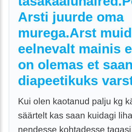
tasakaaluhäired.
Arsti juurde oma
murega.Arst muid
eelnevalt mainis e
on olemas et saa
diapeetikuks varst
Kui olen kaotanud palju kg kä
säärtelt kas saan kuidagi li
nendesse kohtadesse tagasi