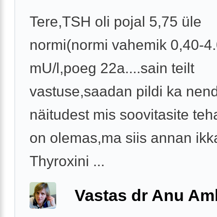
Tere,TSH oli pojal 5,75 üle
normi(normi vahemik 0,40-4
mU/l,poeg 22a....sain teilt
vastuse,saadan pildi ka nen
näitudest mis soovitasite te
on olemas,ma siis annan ikk
Thyroxini ...
Vastas dr Anu A