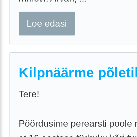
Loe edasi
Kilpnäärme põleti
Tere!
Pöördusime perearsti poole