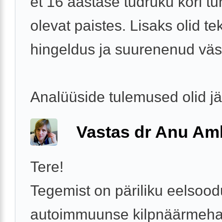
et 16 aastase tüdruku kõri t
olevat paistes. Lisaks olid te
hingeldus ja suurenenud vä
Analüüside tulemused olid j
Vastas dr Anu A
Tere!
Tegemist on päriliku eelso
autoimmuunse kilpnäärmeha