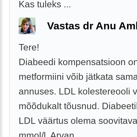
Kas tuleks ...
Vastas dr Anu A
Tere!
Diabeedi kompensatsioon on
metformiini võib jätkata sam
annuses. LDL kolestereooli 
mõõdukalt tõusnud. Diabeeti
LDL väärtus olema soovitaval
mmol/l. Arvan, ...