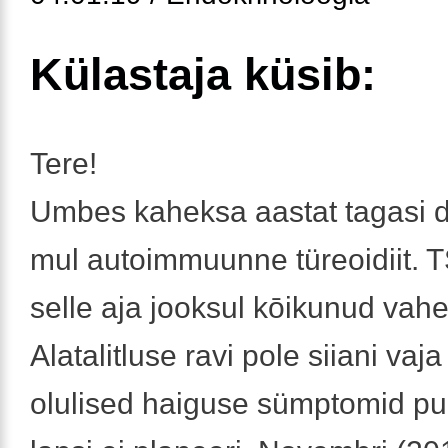
Külastaja küsib:
Tere!
Umbes kaheksa aastat tagasi d
mul autoimmuunne türeoidiit. T
selle aja jooksul kōikunud vah
Alatalitluse ravi pole siiani vaj
olulised haiguse sümptomid p