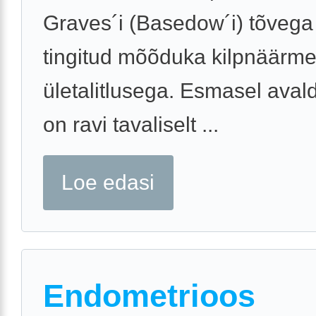
Graves´i (Basedow´i) tõvega 
tingitud mõõduka kilpnäärm
ületalitlusega. Esmasel aval
on ravi tavaliselt ...
Loe edasi
Endometrioos