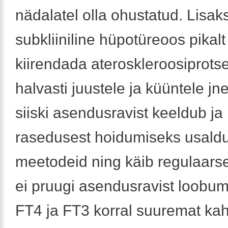
nädalatel olla ohustatud. Lisak
subkliiniline hüpotüreoos pikal
kiirendada ateroskleroosiprots
halvasti juustele ja küüntele jn
siiski asendusravist keeldub ja
rasedusest hoidumiseks usald
meetodeid ning käib regulaarsel
ei pruugi asendusravist loobu
FT4 ja FT3 korral suuremat ka