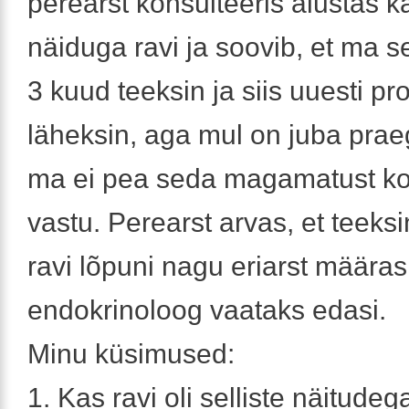
perearst konsulteeris alustas k
näiduga ravi ja soovib, et ma 
3 kuud teeksin ja siis uuesti 
läheksin, aga mul on juba prae
ma ei pea seda magamatust k
vastu. Perearst arvas, et teeks
ravi lõpuni nagu eriarst määras 
endokrinoloog vaataks edasi.
Minu küsimused:
1. Kas ravi oli selliste näitudeg