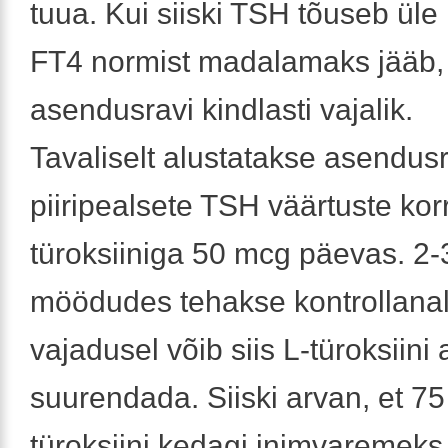
tuua. Kui siiski TSH tõuseb üle 
FT4 normist madalamaks jääb,
asendusravi kindlasti vajalik.
Tavaliselt alustatakse asendusr
piiripealsete TSH väärtuste korr
türoksiiniga 50 mcg päevas. 2-
möödudes tehakse kontrollanal
vajadusel võib siis L-türoksiini
suurendada. Siiski arvan, et 7
türoksiini kedagi inimvaremeks