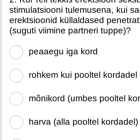
stimulatsiooni tulemusena, kui sag
erektsioonid küllaldased penetrat
(suguti viimine partneri tuppe)?
peaaegu iga kord
rohkem kui pooltel kordadel
mõnikord (umbes pooltel ko
harva (alla pooltel kordadel)