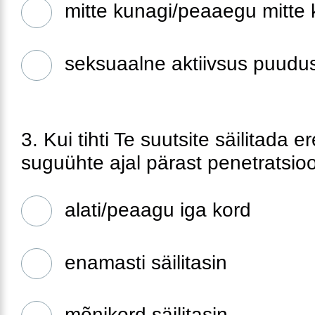
mitte kunagi/peaaegu mitte 
seksuaalne aktiivsus puudu
3. Kui tihti Te suutsite säilitada e
suguühte ajal pärast penetratsio
alati/peaagu iga kord
enamasti säilitasin
mõnikord säilitasin