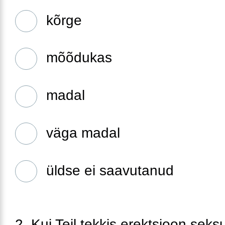
kõrge
mõõdukas
madal
väga madal
üldse ei saavutanud
2. Kui Teil tekkis erektsioon seks