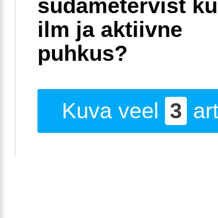
südametervist k
ilm ja aktiivne
puhkus?
Kuva veel
3
art