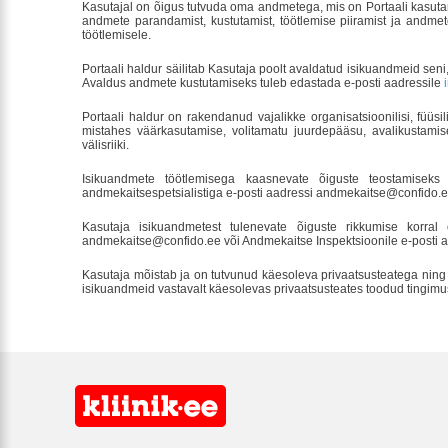
Kasutajal on õigus tutvuda oma andmetega, mis on Portaali kasuta
andmete parandamist, kustutamist, töötlemise piiramist ja andme
töötlemisele.
Portaali haldur säilitab Kasutaja poolt avaldatud isikuandmeid sen
Avaldus andmete kustutamiseks tuleb edastada e-posti aadressile
Portaali haldur on rakendanud vajalikke organisatsioonilisi, füüsil
mistahes väärkasutamise, volitamatu juurdepääsu, avalikustamis
välisriiki.
Isikuandmete töötlemisega kaasnevate õiguste teostamiseks
andmekaitsespetsialistiga e-posti aadressi andmekaitse@confido.
Kasutaja isikuandmetest tulenevate õiguste rikkumise korra
andmekaitse@confido.ee või Andmekaitse Inspektsioonile e-posti aa
Kasutaja mõistab ja on tutvunud käesoleva privaatsusteatega ning m
isikuandmeid vastavalt käesolevas privaatsusteates toodud tingimu