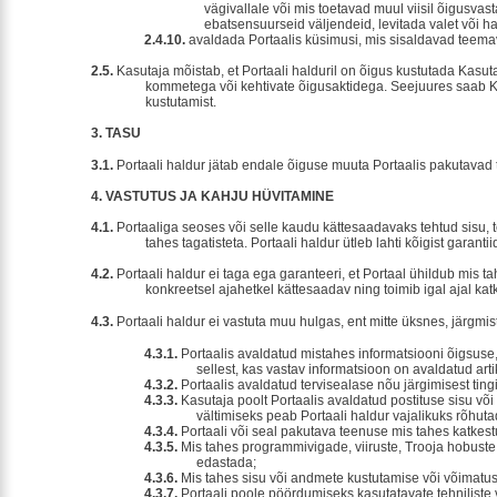
vägivallale või mis toetavad muul viisil õigusva
ebatsensuurseid väljendeid, levitada valet või ha
2.4.10.
avaldada Portaalis küsimusi, mis sisaldavad teemav
2.5.
Kasutaja mõistab, et Portaali halduril on õigus kustutada Kasu
kommetega või kehtivate õigusaktidega. Seejuures saab K
kustutamist.
3.
TASU
3.1.
Portaali haldur jätab endale õiguse muuta Portaalis pakutavad 
4.
VASTUTUS JA KAHJU HÜVITAMINE
4.1.
Portaaliga seoses või selle kaudu kättesaadavaks tehtud sisu, 
tahes tagatisteta. Portaali haldur ütleb lahti kõigist garant
4.2.
Portaali haldur ei taga ega garanteeri, et Portaal ühildub mis ta
konkreetsel ajahetkel kättesaadav ning toimib igal ajal katk
4.3.
Portaali haldur ei vastuta muu hulgas, ent mitte üksnes, järgmis
4.3.1.
Portaalis avaldatud mistahes informatsiooni õigsuse,
sellest, kas vastav informatsioon on avaldatud arti
4.3.2.
Portaalis avaldatud tervisealase nõu järgimisest tin
4.3.3.
Kasutaja poolt Portaalis avaldatud postituse sisu v
vältimiseks peab Portaali haldur vajalikuks rõhutad
4.3.4.
Portaali või seal pakutava teenuse mis tahes katkes
4.3.5.
Mis tahes programmivigade, viiruste, Trooja hobuste
edastada;
4.3.6.
Mis tahes sisu või andmete kustutamise või võimatus
4.3.7.
Portaali poole pöördumiseks kasutatavate tehniliste