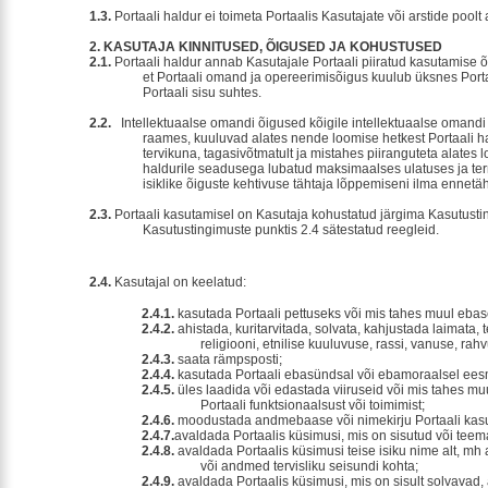
1.3.
Portaali haldur ei toimeta Portaalis Kasutajate või arstide poolt
2.
KASUTAJA KINNITUSED, ÕIGUSED JA KOHUSTUSED
2.1.
Portaali haldur annab Kasutajale Portaali piiratud kasutamise 
et Portaali omand ja opereerimisõigus kuulub üksnes Porta
Portaali sisu suhtes.
2.2.
Intellektuaalse omandi õigused kõigile intellektuaalse omandi
raames, kuuluvad alates nende loomise hetkest Portaali ha
tervikuna, tagasivõtmatult ja mistahes piiranguteta alates 
haldurile seadusega lubatud maksimaalses ulatuses ja terri
isiklike õiguste kehtivuse tähtaja lõppemiseni ilma ennet
2.3.
Portaali kasutamisel on Kasutaja kohustatud järgima Kasutustin
Kasutustingimuste punktis 2.4 sätestatud reegleid.
2.4.
Kasutajal on keelatud:
2.4.1.
kasutada Portaali pettuseks või mis tahes muul ebas
2.4.2.
ahistada, kuritarvitada, solvata, kahjustada laimata
religiooni, etnilise kuuluvuse, rassi, vanuse, rah
2.4.3.
saata rämpsposti;
2.4.4.
kasutada Portaali ebasündsal või ebamoraalsel eesm
2.4.5.
üles laadida või edastada viiruseid või mis tahes mu
Portaali funktsionaalsust või toimimist;
2.4.6.
moodustada andmebaase või nimekirju Portaali kasuta
2.4.7.
avaldada Portaalis küsimusi, mis on sisutud või teem
2.4.8.
avaldada Portaalis küsimusi teise isiku nime alt, m
või andmed tervisliku seisundi kohta;
2.4.9.
avaldada Portaalis küsimusi, mis on sisult solvavad,