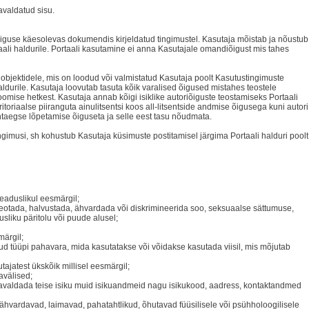
 avaldatud sisu.
õiguse käesolevas dokumendis kirjeldatud tingimustel. Kasutaja mõistab ja nõustub
ali haldurile. Portaali kasutamine ei anna Kasutajale omandiõigust mis tahes
 objektidele, mis on loodud või valmistatud Kasutaja poolt Kasutustingimuste
ldurile. Kasutaja loovutab tasuta kõik varalised õigused mistahes teostele
loomise hetkest. Kasutaja annab kõigi isiklike autoriõiguste teostamiseks Portaali
toriaalse piiranguta ainulitsentsi koos all-litsentside andmise õigusega kuni autori
ähtaegse lõpetamise õiguseta ja selle eest tasu nõudmata.
gimusi, sh kohustub Kasutaja küsimuste postitamisel järgima Portaali halduri poolt
eaduslikul eesmärgil;
, teotada, halvustada, ähvardada või diskrimineerida soo, seksuaalse sättumuse,
vusliku päritolu või puude alusel;
ärgil;
ud tüüpi pahavara, mida kasutatakse või võidakse kasutada viisil, mis mõjutab
jatest ükskõik millisel eesmärgil;
avälised;
h avaldada teise isiku muid isikuandmeid nagu isikukood, aadress, kontaktandmed
 ähvardavad, laimavad, pahatahtlikud, õhutavad füüsilisele või psühholoogilisele