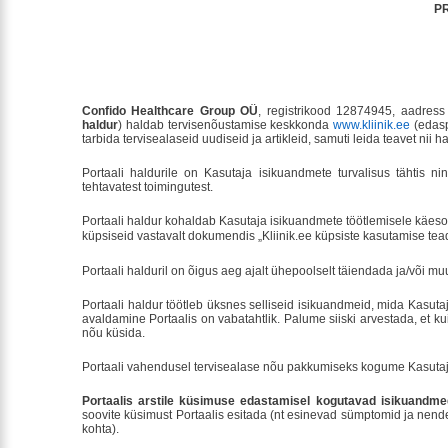
P
Confido Healthcare Group OÜ
, registrikood 12874945, aadress
haldur
) haldab tervisenõustamise keskkonda
www.kliinik.ee
(edasp
tarbida tervisealaseid uudiseid ja artikleid, samuti leida teavet nii h
Portaali haldurile on Kasutaja isikuandmete turvalisus tähtis n
tehtavatest toimingutest.
Portaali haldur kohaldab Kasutaja isikuandmete töötlemisele käesol
küpsiseid vastavalt dokumendis „Kliinik.ee küpsiste kasutamise tead
Portaali halduril on õigus aeg ajalt ühepoolselt täiendada ja/või mu
Portaali haldur töötleb üksnes selliseid isikuandmeid, mida Kasuta
avaldamine Portaalis on vabatahtlik. Palume siiski arvestada, et kui 
nõu küsida.
Portaali vahendusel tervisealase nõu pakkumiseks kogume Kasutaja
Portaalis arstile küsimuse edastamisel kogutavad isikuandme
soovite küsimust Portaalis esitada (nt esinevad sümptomid ja nende
kohta).