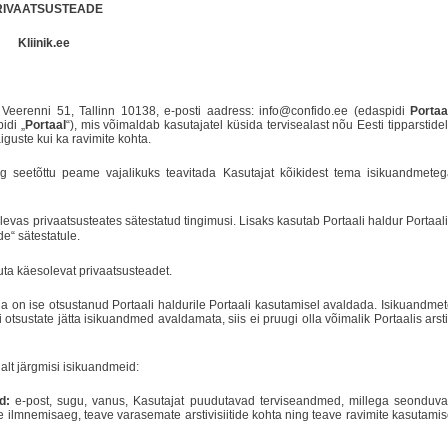
RIVAATSUSTEADE
Kliinik.ee
 Veerenni 51, Tallinn 10138, e-posti aadress:
info@confido.ee (edaspidi
Portaa
idi „
Portaal
“), mis võimaldab kasutajatel küsida tervisealast nõu Eesti tipparstidel
aiguste kui ka ravimite kohta.
ing seetõttu peame vajalikuks teavitada Kasutajat kõikidest tema isikuandmete
evas privaatsusteates sätestatud tingimusi. Lisaks kasutab Portaali haldur Portaal
e“ sätestatule.
uta käesolevat privaatsusteadet.
ja on ise otsustanud Portaali haldurile Portaali kasutamisel avaldada. Isikuandme
otsustate jätta isikuandmed avaldamata, siis ei pruugi olla võimalik Portaalis arsti
lt järgmisi isikuandmeid:
d:
e-post, sugu, vanus, Kasutajat puudutavad terviseandmed, millega seonduva
 ilmnemisaeg, teave varasemate arstivisiitide kohta ning teave ravimite kasutami