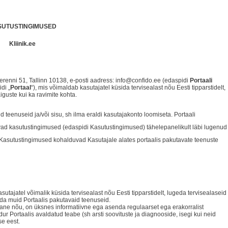
SUTUSTINGIMUSED
Kliinik.ee
renni 51, Tallinn 10138, e-posti aadress:
info@confido.ee (edaspidi
Portaali
di „
Portaal
“), mis võimaldab kasutajatel küsida tervisealast nõu Eesti tipparstidelt,
aiguste kui ka ravimite kohta.
id teenuseid ja/või sisu, sh ilma eraldi kasutajakonto loomiseta. Portaali
ad kasutustingimused (edaspidi Kasutustingimused) tähelepanelikult läbi lugenud
. Kasutustingimused kohalduvad Kasutajale alates portaalis pakutavate teenuste
tajatel võimalik küsida tervisealast nõu Eesti tipparstidelt, lugeda tervisealaseid
ada muid Portaalis pakutavaid teenuseid.
lane nõu, on üksnes informatiivne ega asenda regulaarset ega erakorralist
ldur Portaalis avaldatud teabe (sh arsti soovituste ja diagnooside, isegi kui neid
se eest.