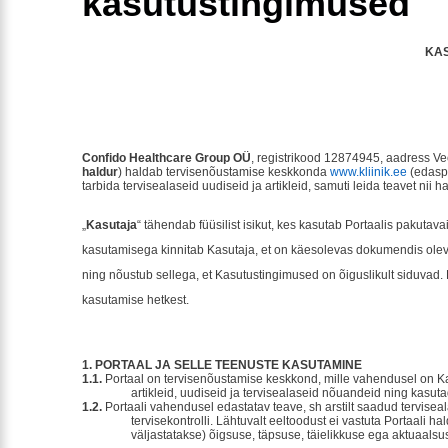
kasutustingimused
KA
Confido Healthcare Group OÜ
, registrikood 12874945, aadress Vee
haldur
) haldab tervisenõustamise keskkonda
www.kliinik.ee
(edaspi
tarbida tervisealaseid uudiseid ja artikleid, samuti leida teavet nii h
„
Kasutaja
“ tähendab füüsilist isikut, kes kasutab Portaalis pakutava
kasutamisega kinnitab Kasutaja, et on käesolevas dokumendis olev
ning nõustub sellega, et Kasutustingimused on õiguslikult siduvad
kasutamise hetkest.
1. PORTAAL JA SELLE TEENUSTE KASUTAMINE
1.1.
Portaal on tervisenõustamise keskkond, mille vahendusel on Kasu
artikleid, uudiseid ja tervisealaseid nõuandeid ning kasut
1.2.
Portaali vahendusel edastatav teave, sh arstilt saadud tervisea
tervisekontrolli. Lähtuvalt eeltoodust ei vastuta Portaali ha
väljastatakse) õigsuse, täpsuse, täielikkuse ega aktuaalsu