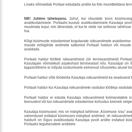
Lisaks võimaldab Portaal edastada arstile ka foto murettekitava te
NB! Juhime tähelepanu.
Juhul, kui otsustate koos küsimuseg
avalikustamisele. Portaalis kuulub avalikustamisele Kasutaja poolt
muutmata kujul, mis tähendab, et kui te olete ise sellesse lahtriss
loa.
Kõigi küsimuste edastamisel kogutavate isikuandmete avaldamise ja 
muude eriliigiliste andmete sattumist Portaali halduri või muud
avaldada.
Portaali haldur töötleb isikuandmeid (sh terviseandmeid) Portaa
Kasutajale võimalikult asjakohast tervisealast nõu. Kasutajal on 
tagasivõtmine ei mõjuta loobumisele eelnenud nõusoleku alusel to
Portaali haldur võib töödelda Kasutaja isikuandmeid ka seadusest 
Portaali haldur kui Kasutaja isikuandmete vastutav töötleja vastuta
Portaali haldur ei edasta Kasutaja isikuandmeid kolmandatele isi
teenustest või kui isikuandmete edastamise kohustus tuleneb selgelt
Kasutaja küsimused, mis on märgitud lahtrisse „Küsimuse sisu“ aval
vahendusel esitatud küsimuses märgitud andmed, sh isikuandmed ku
halduril on õigus avalikustada Kasutaja poolt arstile esitatud kü
Portaalis tegutsevatele arstidele.