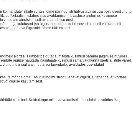
 on kolmandate isikute suhtes toime pannud, sh halvustava sisuga postitusest tingitu
adlik, et Portaalis mistahes sisu avaldamisel (nt vastuse andmine, küsimuse
u vastutate ainuisikuliselt avaldatud sisu eest.
 nõuded ja kulutused (sh õigusabikulud), mis tulenevad otseselt või kaudselt
es kohaldatava õigusakti sätete rikkumisest.
 andmeid Portaalis ümber paigutada, nt tõsta küsimusi parema jälgimise huvides
ur endale õiguse hajutada Kasutajate küsimusi sama valdkonna spetsialistide vahel.
tud tingimusi igal ajal muuta või täiendada, avaldades uuendatud
 ei kasuta mõnda oma Kasutustingimustest tulenevat õigust, ei tähenda, et Portaali
st või õiguse kasutamisest.
äbirääkimiste teel. Kokkuleppe mittesaavutamisel lahendatakse vaidlus Harju