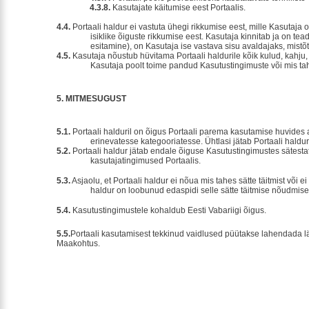
4.3.8.
Kasutajate käitumise eest Portaalis.
4.4.
Portaali haldur ei vastuta ühegi rikkumise eest, mille Kasutaja
isiklike õiguste rikkumise eest. Kasutaja kinnitab ja on te
esitamine), on Kasutaja ise vastava sisu avaldajaks, mistõtt
4.5.
Kasutaja nõustub hüvitama Portaali haldurile kõik kulud, kahju,
Kasutaja poolt toime pandud Kasutustingimuste või mis tah
5.
MITMESUGUST
5.1.
Portaali halduril on õigus Portaali parema kasutamise huvides
erinevatesse kategooriatesse. Ühtlasi jätab Portaali hald
5.2.
Portaali haldur jätab endale õiguse Kasutustingimustes sätesta
kasutajatingimused Portaalis.
5.3.
Asjaolu, et Portaali haldur ei nõua mis tahes sätte täitmist või
haldur on loobunud edaspidi selle sätte täitmise nõudmise
5.4.
Kasutustingimustele kohaldub Eesti Vabariigi õigus.
5.5.
Portaali kasutamisest tekkinud vaidlused püütakse lahendada l
Maakohtus.