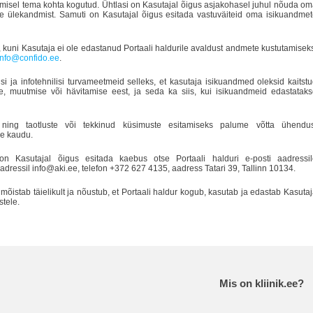
misel tema kohta kogutud. Ühtlasi on Kasutajal õigus asjakohasel juhul nõuda o
te ülekandmist. Samuti on Kasutajal õigus esitada vastuväiteid oma isikuandme
i, kuni Kasutaja ei ole edastanud Portaali haldurile avaldust andmete kustutamisek
info@confido.ee
.
isi ja infotehnilisi turvameetmeid selleks, et kasutaja isikuandmed oleksid kaitst
e, muutmise või hävitamise eest, ja seda ka siis, kui isikuandmeid edastatak
 ning taotluste või tekkinud küsimuste esitamiseks palume võtta ühendus
ee kaudu.
l on Kasutajal õigus esitada
kaebus otse
Portaali halduri
e-posti aadressil
dressil info@aki.ee, telefon +372 627 4135, aadress Tatari 39, Tallinn 10134.
õistab täielikult ja nõustub, et Portaali haldur kogub, kasutab ja edastab Kasuta
stele.
Mis on kliinik.ee?