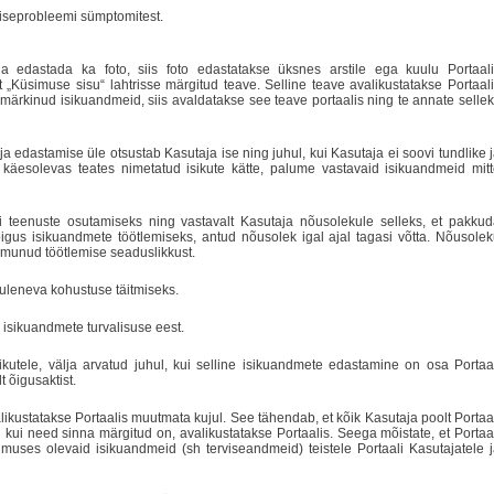
rviseprobleemi sümptomitest.
a edastada ka foto, siis foto edastatakse üksnes arstile ega kuulu Portaali
 „Küsimuse sisu“ lahtrisse märgitud teave. Selline teave avalikustatakse Portaal
e märkinud isikuandmeid, siis avaldatakse see teave portaalis ning te annate selle
edastamise üle otsustab Kasutaja ise ning juhul, kui Kasutaja ei soovi tundlike 
e käesolevas teates nimetatud isikute kätte, palume vastavaid isikuandmeid mit
li teenuste osutamiseks ning vastavalt Kasutaja nõusolekule selleks, et pakku
õigus isikuandmete töötlemiseks, antud nõusolek igal ajal tagasi võtta. Nõusole
imunud töötlemise seaduslikkust.
tuleneva kohustuse täitmiseks.
b isikuandmete turvalisuse eest.
kutele, välja arvatud juhul, kui selline isikuandmete edastamine on osa Portaa
 õigusaktist.
ikustatakse Portaalis muutmata kujul. See tähendab, et kõik Kasutaja poolt Portaa
i need sinna märgitud on, avalikustatakse Portaalis. Seega mõistate, et Portaa
simuses olevaid isikuandmeid (sh terviseandmeid) teistele Portaali Kasutajatele 