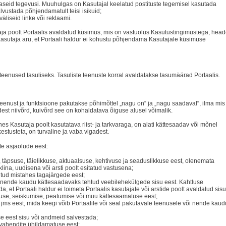
staseid tegevusi. Muuhulgas on Kasutajal keelatud postituste tegemisel kasutada
lvustada põhjendamatult teisi isikuid;
äliseid linke või reklaami.
taja poolt Portaalis avaldatud küsimus, mis on vastuolus Kasutustingimustega, hea
asutaja aru, et Portaali haldur ei kohustu põhjendama Kasutajale küsimuse
teenused tasuliseks. Tasuliste teenuste korral avaldatakse tasumäärad Portaalis.
teenust ja funktsioone pakutakse põhimõttel „nagu on“ ja „nagu saadaval“, ilma mis
iidest niivõrd, kuivõrd see on kohaldatava õiguse alusel võimalik.
hes Kasutaja poolt kasutatava riist- ja tarkvaraga, on alati kättesaadav või mõnel
estusteta, on turvaline ja vaba vigadest.
te asjaolude eest:
 täpsuse, täielikkuse, aktuaalsuse, kehtivuse ja seaduslikkuse eest, olenemata
klina, uudisena või arsti poolt esitatud vastusena;
gitud mistahes tagajärgede eest;
õi nende kaudu kättesaadavaks tehtud veebilehekülgede sisu eest. Kahtluse
a, et Portaali haldur ei toimeta Portaalis kasutajate või arstide poolt avaldatud sisu
tuse, seiskumise, peatumise või muu kättesaamatuse eest;
 jms eest, mida keegi võib Portaalile või seal pakutavale teenusele või nende kaud
e eest sisu või andmeid salvestada;
 vahendite ühildamatuse eest;