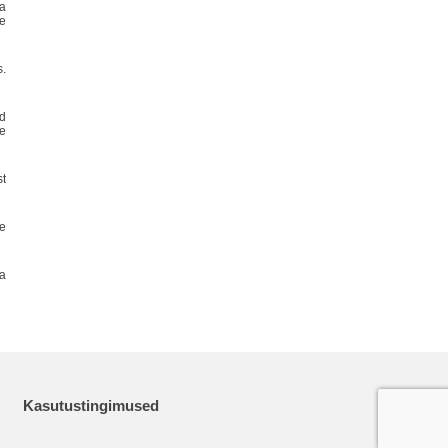
ma
te
s.
ud
se
t
e
ja
Kasutustingimused