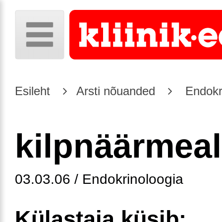
Esileht
Arsti nõuanded
Endokr
kilpnäärmeal
03.03.06 / Endokrinoloogia
Külastaja küsib: