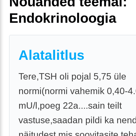
Nõuanded teemal:
Endokrinoloogia
Alatalitlus
Tere,TSH oli pojal 5,75 üle
normi(normi vahemik 0,40-4
mU/l,poeg 22a....sain teilt
vastuse,saadan pildi ka nen
näitudest mis soovitasite te