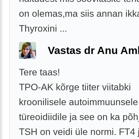
on olemas,ma siis annan ikk
Thyroxini ...
Vastas dr Anu A
Tere taas!
TPO-AK kõrge tiiter viitabki
kroonilisele autoimmuunsele
türeoidiidile ja see on ka põh
TSH on veidi üle normi. FT4 