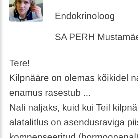
Endokrinoloog
SA PERH Mustamäe
Tere!
Kilpnääre on olemas kõikidel na
enamus rasestub ...
Nali naljaks, kuid kui Teil kilp
alatalitlus on asendusraviga pii
kompenseeritud (hormoonanalü