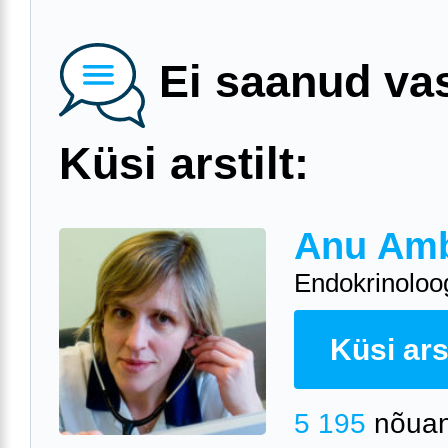
Ei saanud va
Küsi arstilt:
Anu Am
Endokrinoloo
Küsi arst
5 195
nõuan