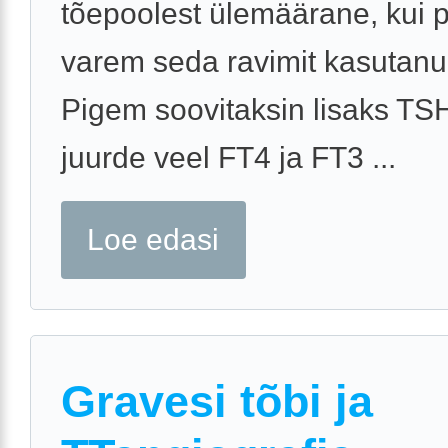
tõepoolest ülemäärane, kui 
varem seda ravimit kasutanud
Pigem soovitaksin lisaks TSH
juurde veel FT4 ja FT3 ...
Loe edasi
Gravesi tõbi ja