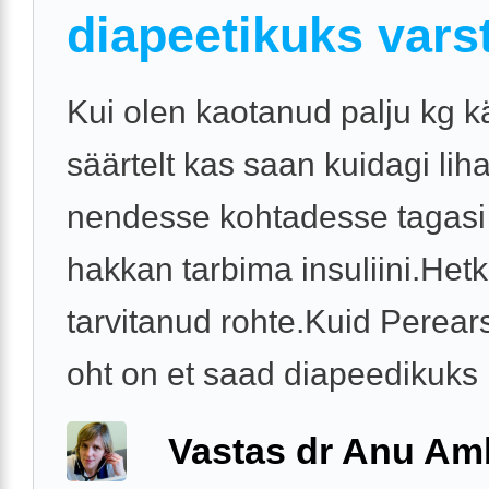
diapeetikuks varst
Kui olen kaotanud palju kg kä
säärtelt kas saan kuidagi li
nendesse kohtadesse tagasi
hakkan tarbima insuliini.Hetk
tarvitanud rohte.Kuid Perears
oht on et saad diapeedikuks .
Vastas dr Anu A