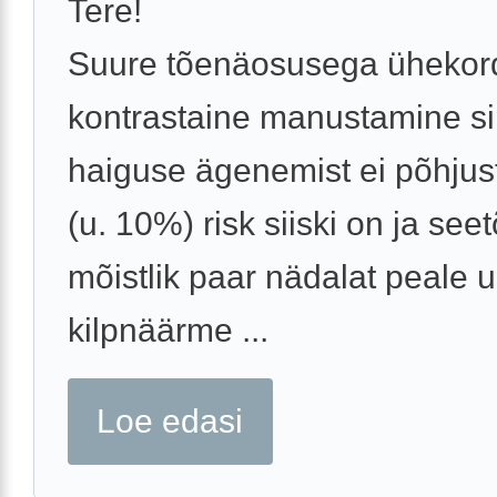
Tere!
Suure tõenäosusega ühekor
kontrastaine manustamine si
haiguse ägenemist ei põhjus
(u. 10%) risk siiski on ja seet
mõistlik paar nädalat peale u
kilpnäärme ...
Loe edasi