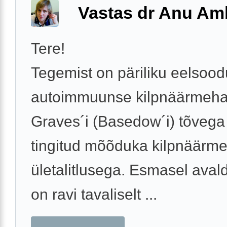
Vastas dr Anu A
Tere!
Tegemist on päriliku eelso
autoimmuunse kilpnäärmeha
Graves´i (Basedow´i) tõvega 
tingitud mõõduka kilpnäärm
ületalitlusega. Esmasel aval
on ravi tavaliselt ...