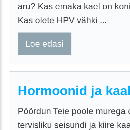
aru? Kas emaka kael on koni
Kas olete HPV vähki ...
Loe edasi
Hormoonid ja kaa
Pöördun Teie poole murega
tervisliku seisundi ja kiire k