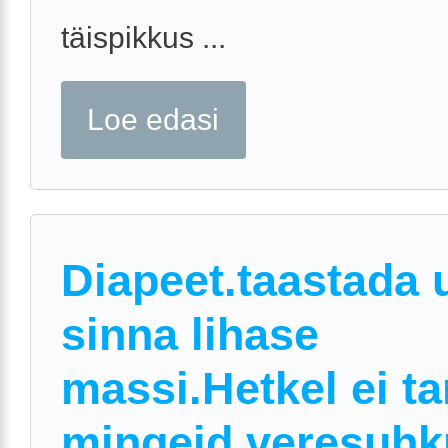
täispikkus ...
Loe edasi
Diapeet.taastada 
sinna lihase
massi.Hetkel ei ta
mingeid veresuhk