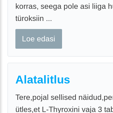
korras, seega pole asi liiga hu
türoksiin ...
Loe edasi
Alatalitlus
Tere,pojal sellised näidud,pe
ütles,et L-Thyroxini vaja 3 tab