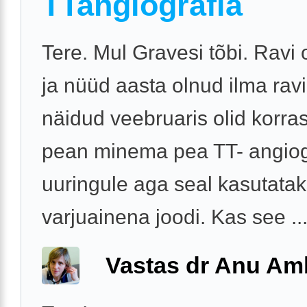
TTangiografia
Tere. Mul Gravesi tõbi. Ravi 
ja nüüd aasta olnud ilma ravi
näidud veebruaris olid korra
pean minema pea TT- angiog
uuringule aga seal kasutata
varjuainena joodi. Kas see ..
Vastas dr Anu A