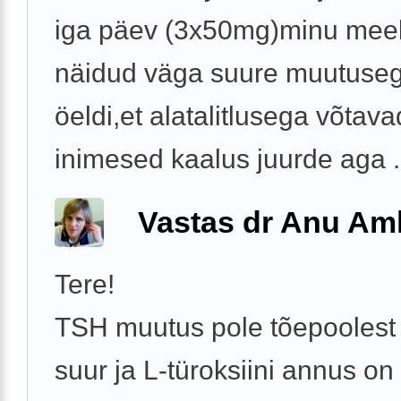
iga päev (3x50mg)minu meel
näidud väga suure muutuseg
öeldi,et alatalitlusega võtava
inimesed kaalus juurde aga .
Vastas dr Anu A
Tere!
TSH muutus pole tõepoolest 
suur ja L-türoksiini annus on