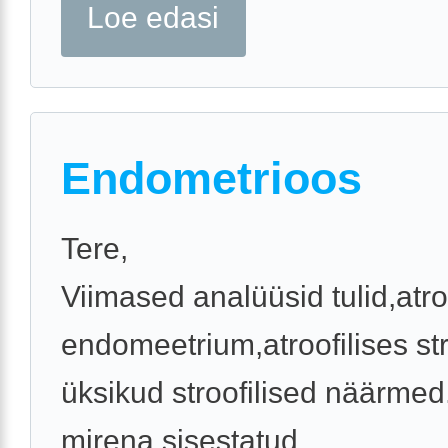
Loe edasi
Endometrioos
Tere,
Viimased analüüsid tulid,atro
endomeetrium,atroofilises s
üksikud stroofilised näärmed.
mirena sisestatud.