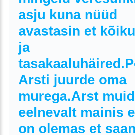
asju kuna nüüd
avastasin et kõik
ja
tasakaaluhäired.
Arsti juurde oma
murega.Arst muid
eelnevalt mainis e
on olemas et saa