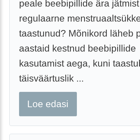
peale beebipillide ära jätmis
regulaarne menstruaaltsükke
taastunud? Mõnikord läheb 
aastaid kestnud beebipillide
kasutamist aega, kuni taastu
täisväärtuslik ...
Loe edasi