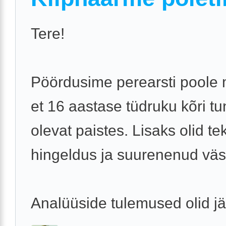
Tere!
Pöördusime perearsti poole
et 16 aastase tüdruku kõri t
olevat paistes. Lisaks olid te
hingeldus ja suurenenud vä
Analüüside tulemused olid j