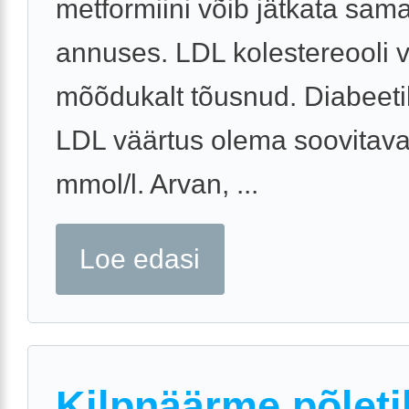
metformiini võib jätkata sam
annuses. LDL kolestereooli 
mõõdukalt tõusnud. Diabeeti
LDL väärtus olema soovitaval
mmol/l. Arvan, ...
Loe edasi
Kilpnäärme põleti