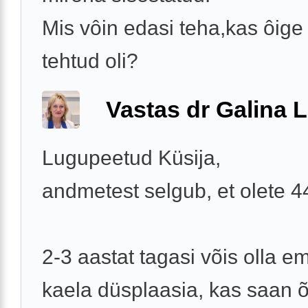
Mis vôin edasi teha,kas ôige 
tehtud oli?
Vastas dr Galina L
Lugupeetud Küsija,
andmetest selgub, et olete 
2-3 aastat tagasi võis olla e
kaela düsplaasia, kas saan õ