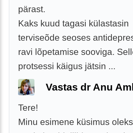
pärast.
Kaks kuud tagasi külastasin
terviseõde seoses antidepre
ravi lõpetamise sooviga. Sel
protsessi käigus jätsin ...
Vastas dr Anu A
Tere!
Minu esimene küsimus oleks