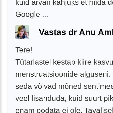
kuid arvan kahjuks et mida d
Google ...
Vastas dr Anu A
Tere!
Tütarlastel kestab kiire kasv
menstruatsioonide alguseni.
seda võivad mõned sentimeet
veel lisanduda, kuid suurt p
enam oodata ei ole. Tavalisel