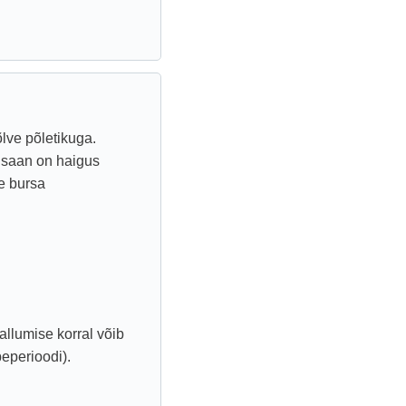
õlve põletikuga.
u saan on haigus
e bursa
 allumise korral võib
eperioodi).