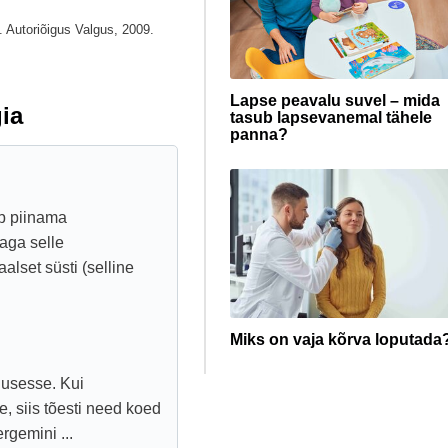
 Autoriõigus Valgus, 2009.
Lapse peavalu suvel – mida
ia
tasub lapsevanemal tähele
panna?
äb piinama
aga selle
lset süsti (selline
Miks on vaja kõrva loputada
õlusesse. Kui
, siis tõesti need koed
rgemini ...