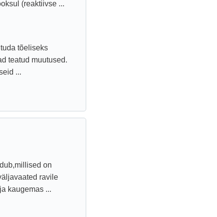
sul (reaktiivse ...
utuda tõeliseks
ad teatud muutused.
eid ...
ndub,millised on
väljavaated ravile
ja kaugemas ...