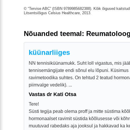
© “Tervise ABC” (ISBN 9789985682388). Kõik õigused kaitstud.
Litsentsiõigus Celsius Healthcare, 2013.
Nõuanded teemal: Reumatoloog
küünarliiges
NN tennisiküünarnukk. Suht loll vigastus, mis jä
tennisemängijate endi sõnul elu lõpuni. Küsimus 
ravimetoodika suhtes. On tehtud 2 teatud hormonaa
piimvalge vedelik). ...
Vastas dr Kati Otsa
Tere!
Süsti tegija peab olema proff ja mitte süstima kõ
hormonaalset ravimit süstida kõõlusesse või kõhre
muutuvad rabedaks aja jooksul ja hakkavad ka ke