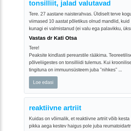
tonsilliit, jalad valutavad
Tere. 27 aastane naisterahvas. Üldiselt terve kogu
viimased 10 aastat põletikus olnud mandlid, kui
kunagi ei valmistanud (ei valu ega palavikku, ük
Vastas dr Kati Otsa
Tere!
Peaksite kindlasti perearstile rääkima. Teoreetilise
põlveliigestes on tonsilliidi tulemus. Kui kroonili
tingituna on immuunsüsteem juba "nihkes" ...
Loe edasi
reaktiivne artriit
Kuidas on võimalik, et reaktiivne artriit võib kesta
pikka aega kestev haigus pole juba reumatoidartrii