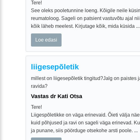
Tere!
See oleks pooletunnine loeng. Kõigile neile küsi
reumatoloog. Sageli on patsient vastuvõtu ajal nii 
kõik läheb meelest. Kirjutage kõik, mida küsida ...
Loe edasi
liigesepõletik
millest on liigesepõletik tingitud?Jalg on paistes
ravida?
Vastas dr Kati Otsa
Tere!
Liigespõletikke on väga erinevaid. Õieti välja näe
kuid põhjused ja ravi on sageli väga erinevad. Kui 
ja punane, siis pöörduge otsekohe arsti poole. ...