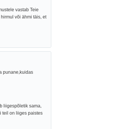
mustele vastab Teie
hirmul või ähmi täis, et
 ja punane,kuidas
b liigespõletik sama,
teil on liiges paistes