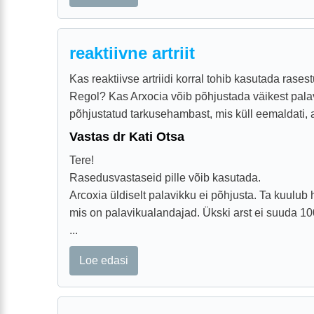
reaktiivne artriit
Kas reaktiivse artriidi korral tohib kasutada rasest
Regol? Kas Arxocia võib põhjustada väikest palav
põhjustatud tarkusehambast, mis küll eemaldati, aga
Vastas dr Kati Otsa
Tere!
Rasedusvastaseid pille võib kasutada.
Arcoxia üldiselt palavikku ei põhjusta. Ta kuulub 
mis on palavikualandajad. Ükski arst ei suuda 10
...
Loe edasi