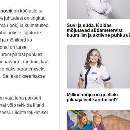
noviit
on kõõluste ja
 juhtudest on tingitud
Suvi ja süda. Kuidas
ma (löök) ja külmetused.
mõjutavad südametervist
hetaoliste liigutuste
kuum ilm ja aktiivne puhkus
l ja mõnikord ka
kohal on turse,
suurem pärast puhkust
ünarvarre, randme, käe,
Kiiremaks paranemiseks
 Selleks fikseeritakse
Milline mõju on geellaki
n vaja teha paikselt
pikaajalisel kandmisel?
al võib tekkida liiteid
essi. Liidete tekkimisel