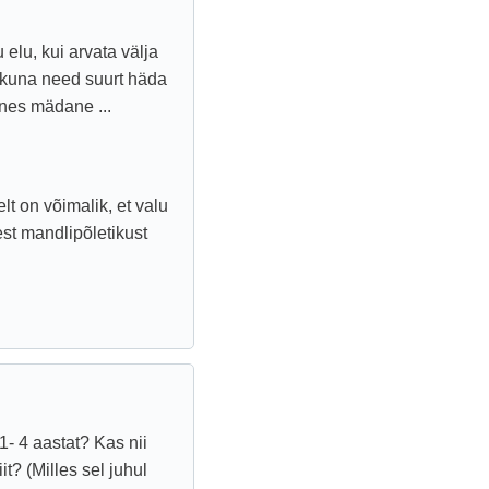
 elu, kui arvata välja
d kuna need suurt häda
snes mädane ...
lt on võimalik, et valu
sest mandlipõletikust
 1- 4 aastat? Kas nii
t? (Milles sel juhul