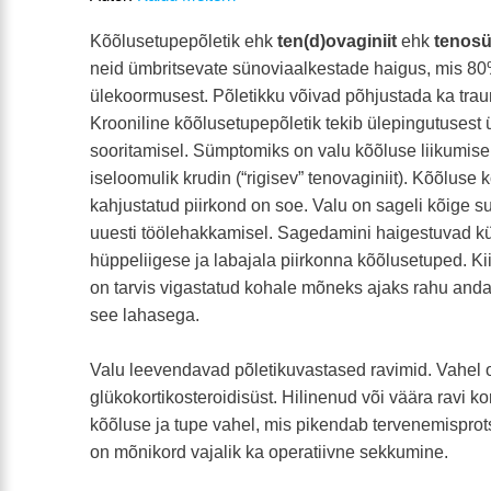
Kõõlusetupepõletik ehk
ten(d)ovaginiit
ehk
tenosü
neid ümbritsevate sünoviaalkestade haigus, mis 80%
ülekoormusest. Põletikku võivad põhjustada ka trau
Krooniline kõõlusetupepõletik tekib ülepingutusest ü
sooritamisel. Sümptomiks on valu kõõluse liikumise
iseloomulik krudin (“rigisev” tenovaginiit). Kõõluse 
kahjustatud piirkond on soe. Valu on sageli kõige 
uuesti töölehakkamisel. Sagedamini haigestuvad kü
hüppeliigese ja labajala piirkonna kõõlusetuped. 
on tarvis vigastatud kohale mõneks ajaks rahu anda.
see lahasega.
Valu leevendavad põletikuvastased ravimid. Vahel o
glükokortikosteroidisüst. Hilinenud või väära ravi korr
kõõluse ja tupe vahel, mis pikendab tervenemisprots
on mõnikord vajalik ka operatiivne sekkumine.