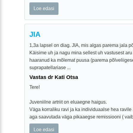
Loe edasi
JIA
1,3a lapsel on diag. JIA, mis algas parema jala p
Käisime uh ja nagu mina sellest uh vastusest ar
haaranud ka mõlemat puusa (parema põlveliiges
suprapatellariase ...
Vastas dr Kati Otsa
Tere!
Juveniilne artriit on eluaegne haigus.
Väga korraliku ravi ja ka individuaalse hea ravile
aga saavutada väga pikaaegse remissiooni ( vaib
Loe edasi