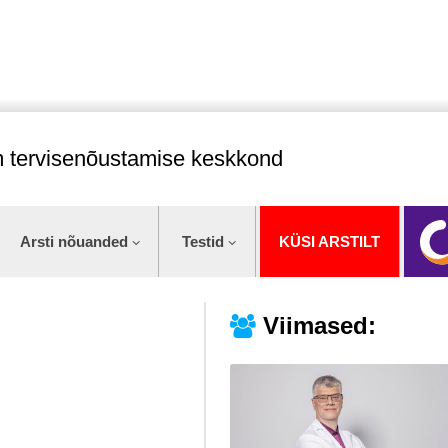
im tervisenõustamise keskkond
Arsti nõuanded
Testid
KÜSI ARSTILT
Viimased: