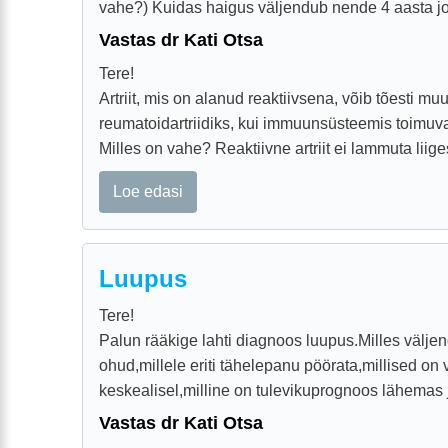
vahe?) Kuidas haigus väljendub nende 4 aasta jook
Vastas dr Kati Otsa
Tere!
Artriit, mis on alanud reaktiivsena, võib tõesti mu
reumatoidartriidiks, kui immuunsüsteemis toimuv
Milles on vahe? Reaktiivne artriit ei lammuta liiges
Loe edasi
Luupus
Tere!
Palun rääkige lahti diagnoos luupus.Milles välje
ohud,millele eriti tähelepanu pöörata,millised on 
keskealisel,milline on tulevikuprognoos lähemas 
Vastas dr Kati Otsa