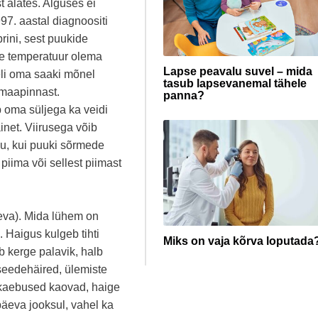
t alates. Alguses ei
97. aastal diagnoositi
rini, sest puukide
e temperatuur olema
Lapse peavalu suvel – mida
eli oma saaki mõnel
tasub lapsevanemal tähele
 maapinnast.
panna?
b oma süljega ka veidi
inet. Viirusega võib
du, kui puuki sõrmede
piima või sellest piimast
eva). Mida lühem on
 Haigus kulgeb tihti
Miks on vaja kõrva loputada
eb kerge palavik, halb
 seedehäired, ülemiste
 kaebused kaovad, haige
äeva jooksul, vahel ka