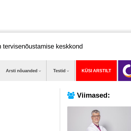
im tervisenõustamise keskkond
Arsti nõuanded
Testid
KÜSI ARSTILT
Viimased: