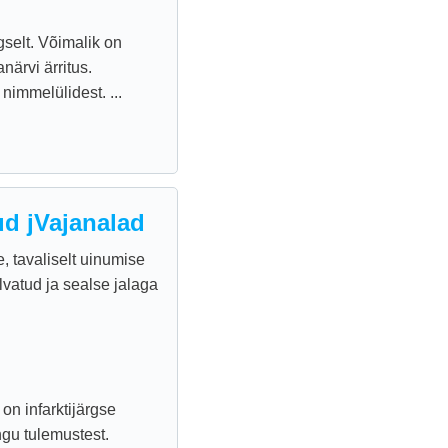
gselt. Võimalik on
närvi ärritus.
 nimmelülidest. ...
ud jVajanalad
, tavaliselt uinumise
lvatud ja sealse jalaga
on infarktijärgse
gu tulemustest.