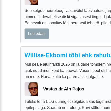
See selgub neuroloogi vastuvõtul läbivaatuse jär
nimmelülidevahelise diski vigastusest tingitud jala
Eelnevalt on soovitav läbi perearsti teha rö. pildid
Loe edasi
Willise-Ekbomi tõbi ehk rahut
Mul peale ajuinfarkti 2026 on jalgade tõmbleminre
ajal, nüüd mõnikord ka päeval. Vasem pool oli ha
on mure. Harva kolib ka paremasse jalga üle.
Vastas dr Ain Pajos
Tuleks teha EEG uuring et selgitada kas tegemist 
epilepsiaga. Saadab neuroloog. Ravi sõltub uurin