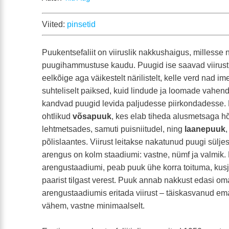
Viited:
pinsetid
Puukentsefaliit on viiruslik nakkushaigus, millesse
puugihammustuse kaudu. Puugid ise saavad viirust 
eelkõige aga väikestelt närilistelt, kelle verd nad i
suhteliselt paiksed, kuid lindude ja loomade vahen
kandvad puugid levida paljudesse piirkondadesse. E
ohtlikud
võsapuuk
, kes elab tiheda alusmetsaga h
lehtmetsades, samuti puisniitudel, ning
laanepuuk
põlislaantes. Viirust leitakse nakatunud puugi süljes 
arengus on kolm staadiumi: vastne, nümf ja valmik.
arengustaadiumi, peab puuk ühe korra toituma, kusju
paarist tilgast verest. Puuk annab nakkust edasi oma
arengustaadiumis eritada viirust – täiskasvanud em
vähem, vastne minimaalselt.