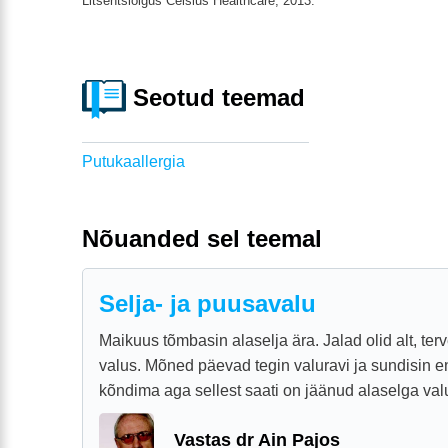
Litsentsiõigus Celsius Healthcare, 2013.
Seotud teemad
Putukaallergia
Nõuanded sel teemal
Selja- ja puusavalu
Maikuus tõmbasin alaselja ära. Jalad olid alt, terv
valus. Mõned päevad tegin valuravi ja sundisin e
kõndima aga sellest saati on jäänud alaselga valu,
Vastas dr Ain Pajos