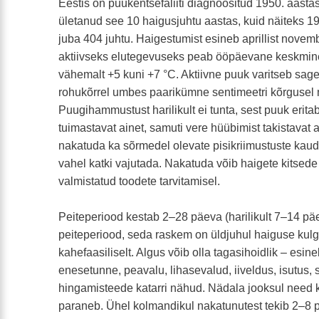
Eestis on puukentsefaliiti diagnoositud 1950. aastas
ületanud see 10 haigusjuhtu aastas, kuid näiteks 19
juba 404 juhtu. Haigestumist esineb aprillist novemb
aktiivseks elutegevuseks peab ööpäevane keskmin
vähemalt +5 kuni +7 °C. Aktiivne puuk varitseb sag
rohukõrrel umbes paarikümne sentimeetri kõrgusel
Puugihammustust harilikult ei tunta, sest puuk erita
tuimastavat ainet, samuti vere hüübimist takistavat a
nakatuda ka sõrmedel olevate pisikriimustuste kau
vahel katki vajutada. Nakatuda võib haigete kitsede 
valmistatud toodete tarvitamisel.
Peiteperiood kestab 2–28 päeva (harilikult 7–14 pä
peiteperiood, seda raskem on üldjuhul haiguse kulg.
kahefaasiliselt. Algus võib olla tagasihoidlik – esin
enesetunne, peavalu, lihasevalud, iiveldus, isutus,
hingamisteede katarri nähud. Nädala jooksul need
paraneb. Ühel kolmandikul nakatunutest tekib 2–8 p