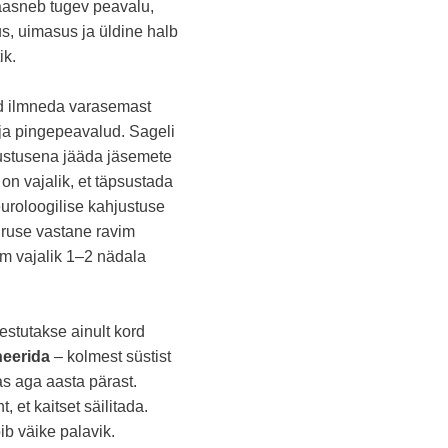
kaasneb tugev peavalu,
s, uimasus ja üldine halb
ik.
d ilmneda varasemast
 ja pingepeavalud. Sageli
justusena jääda jäsemete
 on vajalik, et täpsustada
uroloogilise kahjustuse
iiruse vastane ravim
im vajalik 1–2 nädala
stutakse ainult kord
neerida
– kolmest süstist
s aga aasta pärast.
 et kaitset säilitada.
ib väike palavik.