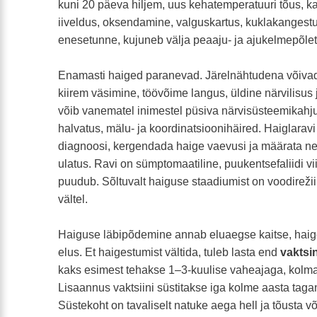
kuni 20 päeva hiljem, uus kehatemperatuuri tõus, 
iiveldus, oksendamine, valguskartus, kuklakangestu
enesetunne, kujuneb välja peaaju- ja ajukelmepõlet
Enamasti haiged paranevad. Järelnähtudena võiva
kiirem väsimine, töövõime langus, üldine närvilisus
võib vanematel inimestel püsiva närvisüsteemikah
halvatus, mälu- ja koordinatsioonihäired. Haiglaravi
diagnoosi, kergendada haige vaevusi ja määrata ne
ulatus. Ravi on sümptomaatiline, puukentsefaliidi v
puudub. Sõltuvalt haiguse staadiumist on voodireži
vältel.
Haiguse läbipõdemine annab eluaegse kaitse, haige
elus. Et haigestumist vältida, tuleb lasta end
vaktsi
kaks esimest tehakse 1–3-kuulise vaheajaga, kolma
Lisaannus vaktsiini süstitakse iga kolme aasta tagant,
Süstekoht on tavaliselt natuke aega hell ja tõusta võ