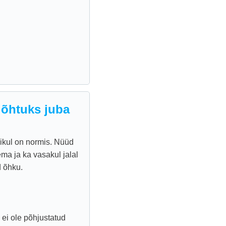
 õhtuks juba
ikul on normis. Nüüd
a ja ka vasakul jalal
d õhku.
 ei ole põhjustatud