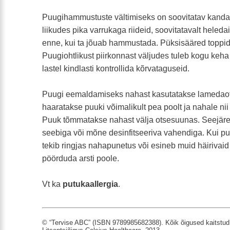
Puugihammustuste vältimiseks on soovitatav kanda 
liikudes pika varrukaga riideid, soovitatavalt heleda
enne, kui ta jõuab hammustada. Püksisääred toppid
Puugiohtlikust piirkonnast väljudes tuleb kogu keh
lastel kindlasti kontrollida kõrvataguseid.
Puugi eemaldamiseks nahast kasutatakse lamedaotsa
haaratakse puuki võimalikult pea poolt ja nahale nii 
Puuk tõmmatakse nahast välja otsesuunas. Seejäre
seebiga või mõne desinfitseeriva vahendiga. Kui 
tekib ringjas nahapunetus või esineb muid häirivai
pöörduda arsti poole.
Vt ka
putukaallergia
.
© “Tervise ABC” (ISBN 9789985682388). Kõik õigused kaitstud.