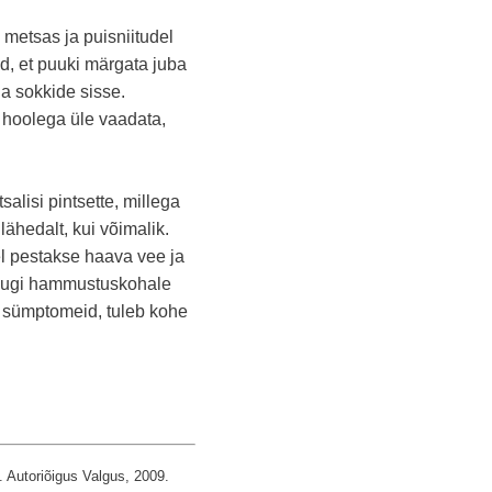
metsas ja puisniitudel
id, et puuki märgata juba
a sokkide sisse.
a hoolega üle vaadata,
lisi pintsette, millega
lähedalt, kui võimalik.
l pestakse haava vee ja
puugi hammustuskohale
d sümptomeid, tuleb kohe
 Autoriõigus Valgus, 2009.