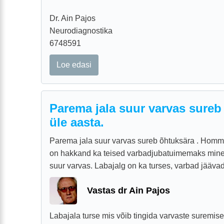
Dr. Ain Pajos
Neurodiagnostika
6748591
Loe edasi
Parema jala suur varvas sureb
üle aasta.
Parema jala suur varvas sureb õhtuksära . Homm
on hakkand ka teised varbadjubatuimemaks minem
suur varvas. Labajalg on ka turses, varbad jääva
Vastas dr Ain Pajos
Labajala turse mis võib tingida varvaste suremise