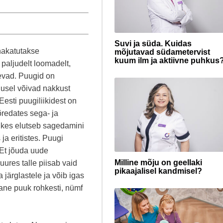
Suvi ja süda. Kuidas
 nakatutakse
mõjutavad südametervist
kuum ilm ja aktiivne puhkus
paljudelt loomadelt,
mevad. Puugid on
dusel võivad nakkust
esti puugiliikidest on
õredates sega- ja
, kes elutseb sagedamini
ja eritistes. Puugi
 Et jõuda uude
Milline mõju on geellaki
ures talle piisab vaid
pikaajalisel kandmisel?
 järglastele ja võib igas
ane puuk rohkesti, nümf