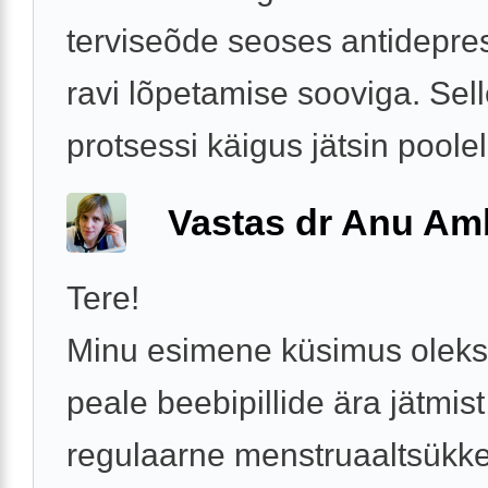
terviseõde seoses antidepre
ravi lõpetamise sooviga. Sel
protsessi käigus jätsin pooleli
Vastas dr Anu Am
Tere!
Minu esimene küsimus oleks
peale beebipillide ära jätmis
regulaarne menstruaaltsükke