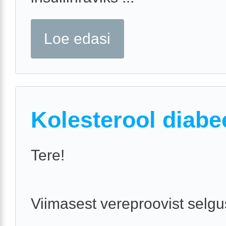
Loe edasi
Kolesterool diabe
Tere!
Viimasest vereproovist selgu