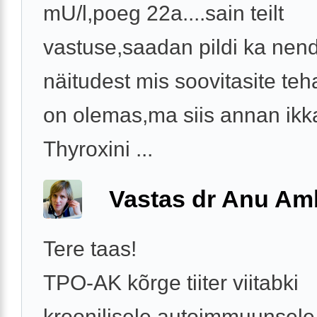
mU/l,poeg 22a....sain teilt
vastuse,saadan pildi ka nen
näitudest mis soovitasite te
on olemas,ma siis annan ikk
Thyroxini ...
Vastas dr Anu Am
Tere taas!
TPO-AK kõrge tiiter viitabki
kroonilisele autoimmuunsele