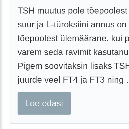
TSH muutus pole tõepoolest 
suur ja L-türoksiini annus on
tõepoolest ülemäärane, kui 
varem seda ravimit kasutanud
Pigem soovitaksin lisaks TSH
juurde veel FT4 ja FT3 ning .
Loe edasi