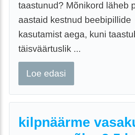
taastunud? Mõnikord läheb 
aastaid kestnud beebipillide
kasutamist aega, kuni taastu
täisväärtuslik ...
Loe edasi
kilpnäärme vasak