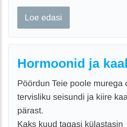
Loe edasi
Hormoonid ja kaa
Pöördun Teie poole murega
tervisliku seisundi ja kiire k
pärast.
Kaks kuud tagasi külastasin