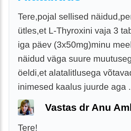
Tere,pojal sellised näidud,pe
ütles,et L-Thyroxini vaja 3 tab
iga päev (3x50mg)minu meel
näidud väga suure muutuseg
öeldi,et alatalitlusega võtava
inimesed kaalus juurde aga .
Vastas dr Anu Am
Tere!