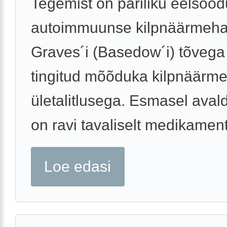
Tegemist on päriliku eelso
autoimmuunse kilpnäärmeha
Graves´i (Basedow´i) tõvega 
tingitud mõõduka kilpnäärm
ületalitlusega. Esmasel aval
on ravi tavaliselt medikament
Loe edasi