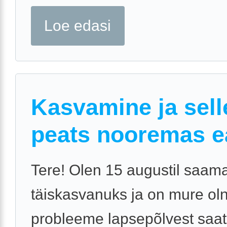
Loe edasi
Kasvamine ja sell
peats nooremas e
Tere! Olen 15 augustil saam
täiskasvanuks ja on mure ol
probleeme lapsepõlvest saat