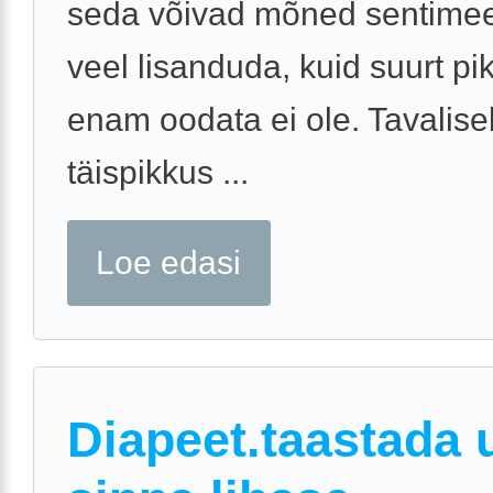
seda võivad mõned sentimeet
veel lisanduda, kuid suurt p
enam oodata ei ole. Tavalisel
täispikkus ...
Loe edasi
Diapeet.taastada 