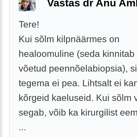
Vastas dr Anu Am
Tere!
Kui sõlm kilpnäärmes on
healoomuline (seda kinnitab
võetud peennõelabiopsia), si
tegema ei pea. Lihtsalt ei ka
kõrgeid kaeluseid. Kui sõlm
segab, võib ka kirurgilist ee
...