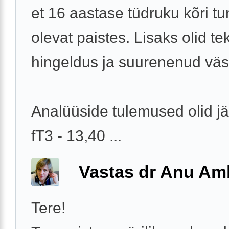
et 16 aastase tüdruku kõri t
olevat paistes. Lisaks olid te
hingeldus ja suurenenud vä
Analüüside tulemused olid j
fT3 - 13,40 ...
Vastas dr Anu Am
Tere!