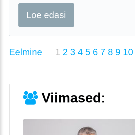
Loe edasi
Eelmine
1
2
3
4
5
6
7
8
9
10
Viimased: