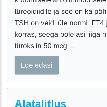
türeoidiidile ja see on ka põh
TSH on veidi üle normi. FT4 
korras, seega pole asi liiga hu
türoksiin 50 mcg ...
Loe edasi
Alatalitlus