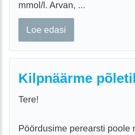
mmol/l. Arvan, ...
Loe edasi
Kilpnäärme põleti
Tere!
Pöördusime perearsti poole