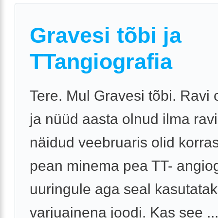
Gravesi tõbi ja
TTangiografia
Tere. Mul Gravesi tõbi. Ravi 
ja nüüd aasta olnud ilma ravi
näidud veebruaris olid korra
pean minema pea TT- angiog
uuringule aga seal kasutata
varjuainena joodi. Kas see ..