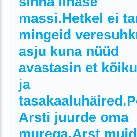
sinna lihase
massi.Hetkel ei ta
mingeid veresuhk
asju kuna nüüd
avastasin et kõik
ja
tasakaaluhäired.
Arsti juurde oma
murega.Arst muid