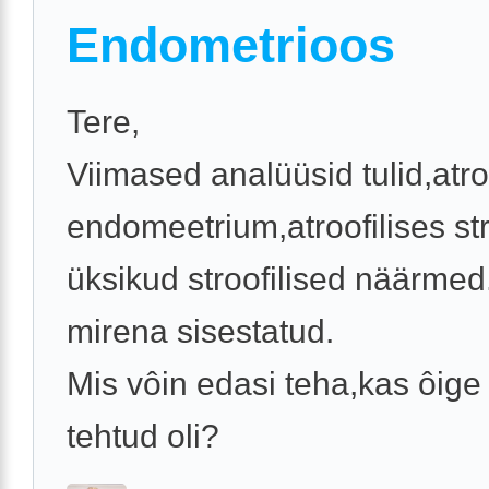
Endometrioos
Tere,
Viimased analüüsid tulid,atro
endomeetrium,atroofilises s
üksikud stroofilised näärmed.
mirena sisestatud.
Mis vôin edasi teha,kas ôige 
tehtud oli?