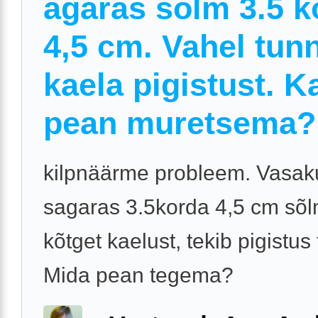
agaras sõlm 3.5 k
4,5 cm. Vahel tun
kaela pigistust. K
pean muretsema?
kilpnäärme probleem. Vasak
sagaras 3.5korda 4,5 cm sõlm
kõtget kaelust, tekib pigistus
Mida pean tegema?