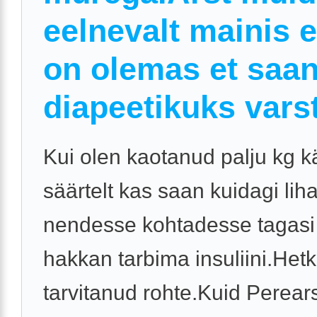
eelnevalt mainis e
on olemas et saa
diapeetikuks varst
Kui olen kaotanud palju kg kä
säärtelt kas saan kuidagi li
nendesse kohtadesse tagasi
hakkan tarbima insuliini.Hetk
tarvitanud rohte.Kuid Perears