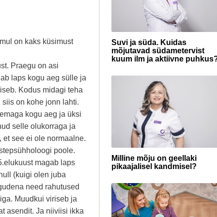
 mul on kaks küsimust
Suvi ja süda. Kuidas
mõjutavad südametervist
kuum ilm ja aktiivne puhkus
ust. Praegu on asi
uab laps kogu aeg sülle ja
iriseb. Kodus midagi teha
, siis on kohe jonn lahti.
n temaga kogu aeg ja üksi
nud selle olukorraga ja
i, et see ei ole normaalne.
astepsühholoogi poole.
Milline mõju on geellaki
5.elukuust magab laps
pikaajalisel kandmisel?
ull (kuigi olen juba
ogudena need rahutused
iga. Muudkui viriseb ja
 asendit. Ja niiviisi ikka