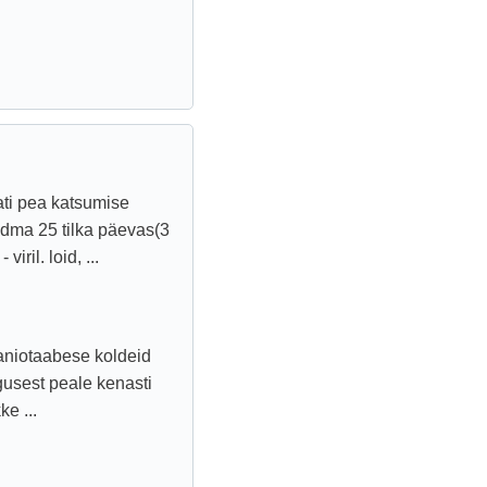
tati pea katsumise
andma 25 tilka päevas(3
ril. loid, ...
aniotaabese koldeid
lgusest peale kenasti
ke ...