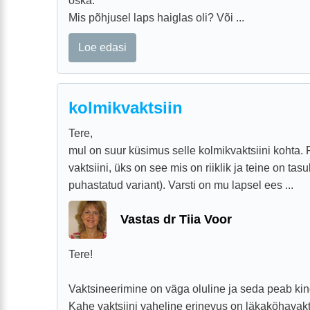
oska.
Mis põhjusel laps haiglas oli? Või ...
Loe edasi
kolmikvaktsiin
Tere,
mul on suur küsimus selle kolmikvaktsiini kohta
vaktsiini, üks on see mis on riiklik ja teine on tasu
puhastatud variant). Varsti on mu lapsel ees ...
Vastas dr Tiia Voor
Tere!
Vaktsineerimine on väga oluline ja seda peab kin
Kahe vaktsiini vaheline erinevus on läkaköhavakt