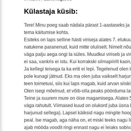
Külastaja küsib:
Tere! Minu poeg saab nädala pärast 1-aastaseks ja
tema käitumise kohta.
Esiteks on laps selline hästi viriseja alates 7. eluku
natukene paranenud, kuid mitte oluliselt. Nimelt nõ
väga palju aega ongi ta süles. Muudkui viriseb ja v
ei saa, vankris ei istu. Kui korrakski silmapiirilt kaon
Ja kellegi teisega ta ka eriti ei lepi. Tegelenud ole
pole kunagi jätnud. Eks ma olen juba vaikselt harju
teen toimetusi, siis kui laps magab, kuid arvan siisk
Olen isegi mõelnud, et võib-olla peaks pöörduma l
Teine ja suurem mure on öise magamisega. Alates 
väga rahutult. Viimased kuud on olukord juba üsna h
harjunud sellega). Lapsel käiksid nagu mingite ho
peal. Ise magab, aga näha on, et miski teeks nagu li
ajab mööda voodit ringi ennast nagu ei leiaks sobivat