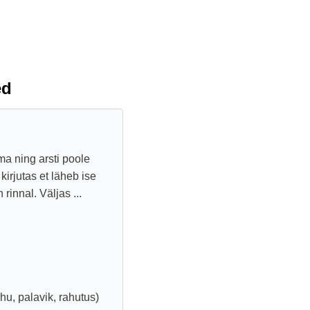
ed
ma ning arsti poole
kirjutas et läheb ise
rinnal. Väljas ...
u, palavik, rahutus)