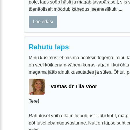
pole, laps sööb hästi ja magab tavapäraselt, siis v
tõenäoliselt möödub kähedus iseeneslikult. ...
Loe edasi
Rahutu laps
Minu küsimus, et mis ma peaksin tegema, minu la
on veel kõik enam-vähem korras, aga nii kui õhtu 
magama jääb ainult kussutades ja süles. Õhtuti pea
Vastas dr Tiia Voor
Tere!
Rahutusel võib olla mitu põhjust - tühi kõht, märg
põhjusel ebamugavustunne. Nutt on lapse suhtlemi