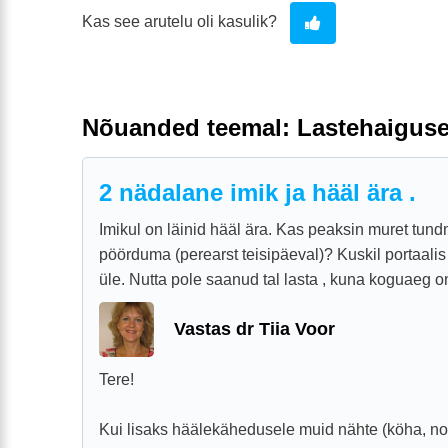
Kas see arutelu oli kasulik?
Nõuanded teemal: Lastehaigus
2 nädalane imik ja hääl ära .
Imikul on läinid hääl ära. Kas peaksin muret tund
pöörduma (perearst teisipäeval)? Kuskil portaalis 
üle. Nutta pole saanud tal lasta , kuna koguaeg on 
Vastas dr Tiia Voor
Tere!
Kui lisaks häälekähedusele muid nähte (köha, noh