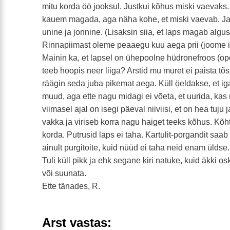
mitu korda öö jooksul. Justkui kõhus miski vaevaks
kauem magada, aga näha kohe, et miski vaevab. Ja 
unine ja jonnine. (Lisaksin siia, et laps magab algu
Rinnapiimast oleme peaaegu kuu aega prii (joome i
Mainin ka, et lapsel on ühepoolne hüdronefroos (ope
teeb hoopis neer liiga? Arstid mu muret ei paista tõsi
räägin seda juba pikemat aega. Küll öeldakse, et iga
muud, aga ette nagu midagi ei võeta, et uurida, kas 
viimasel ajal on isegi päeval niiviisi, et on hea tuju 
vakka ja viriseb korra nagu haiget teeks kõhus. Kõht
korda. Putrusid laps ei taha. Kartulit-porgandit saab
ainult purgitoite, kuid nüüd ei taha neid enam üldse.
Tuli küll pikk ja ehk segane kiri natuke, kuid äkki o
või suunata.
Ette tänades, R.
Arst vastas: