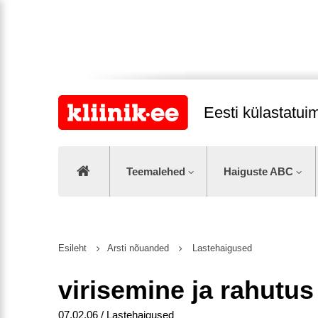
Eesti külastatu
Teemalehed
Haiguste ABC
Esileht
Arsti nõuanded
Lastehaigused
virisemine ja rahutus
07.02.06 / Lastehaigused