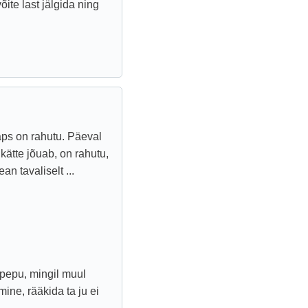
õite last jälgida ning
ps on rahutu. Päeval
kätte jõuab, on rahutu,
n tavaliselt ...
 pepu, mingil muul
ne, rääkida ta ju ei