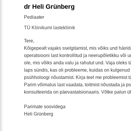
dr Heli Grünberg
Pediaater
TÜ Kliinikumi lastekliinik
Tere,
Kõigepealt vajaks sselgitamist, mis võiks und häirid
operatsiooni last kontrollitud ja neerupõletikku või ur
ole, mis võiks anda valu ja rahutut und. Vaja oleks t
laps sündis, kas oli probleeme, kuidas on kulgenud
psühholoogi nõustamist. Kirja teel me probleemist tä
Parim võimalus last vaadata, toitmist nõustada ja 
konsulteerida on päevastatsionaaris. Võtke palun üh
Parimate soovidega
Heli Grünberg