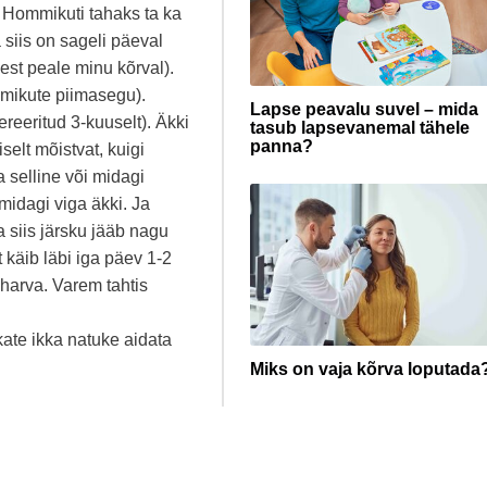
. Hommikuti tahaks ta ka
siis on sageli päeval
sest peale minu kõrval).
mikute piimasegu).
Lapse peavalu suvel – mida
reeritud 3-kuuselt). Äkki
tasub lapsevanemal tähele
panna?
selt mõistvat, kuigi
 selline või midagi
midagi viga äkki. Ja
ja siis järsku jääb nagu
 käib läbi iga päev 1-2
 harva. Varem tahtis
skate ikka natuke aidata
Miks on vaja kõrva loputada