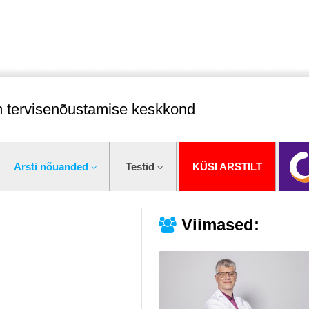
im tervisenõustamise keskkond
Arsti nõuanded
Testid
KÜSI ARSTILT
Viimased: