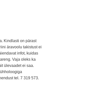
a. Kindlasti on pärast
iini äravoolu takistust ei
äiendavat infot, kuidas
 areng. Vaja oleks ka
it ülevaadet ei saa.
psühholoogiga
endust tel. 7 319 573.