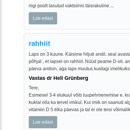
riigi poolt tasutud vaktsiinis täisrakuline ...
Loe edasi
rahhiit
Laps on 3 kuune. Käisime hiljuti arstil, seal avas
põhjal , et lapsel on rahhiit. Nüüd peame D-vit. 
päeva andsin, aga laps muutus kuidagi imelikuks - vi
Vastas dr Heli Grünberg
Tere,
Esimesel 3-4 elukuul võib luupehmenemise e. kr
kuklal olla ka tervel imikul. Kui imik on saanud a
vitamiin D 5 tilka päevas ja tal ei ole teisi võimalik
Loe edasi