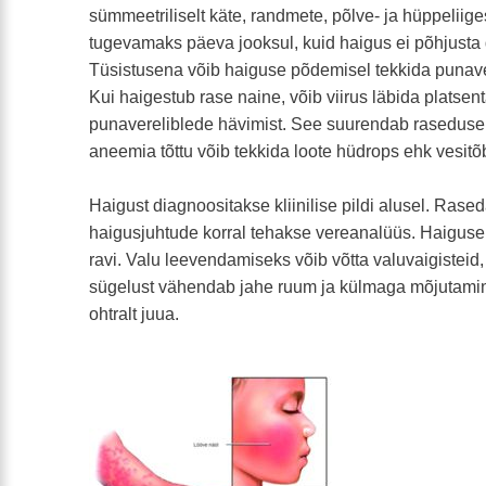
sümmeetriliselt käte, randmete, põlve- ja hüppeliig
tugevamaks päeva jooksul, kuid haigus ei põhjusta 
Tüsistusena võib haiguse põdemisel tekkida puna
Kui haigestub rase naine, võib viirus läbida platsen
punavereliblede hävimist. See suurendab raseduse
aneemia tõttu võib tekkida loote hüdrops ehk vesitõb
Haigust diagnoositakse kliinilise pildi alusel. Rase
haigusjuhtude korral tehakse vereanalüüs. Haigusel
ravi. Valu leevendamiseks võib võtta valuvaigisteid,
sügelust vähendab jahe ruum ja külmaga mõjutamin
ohtralt juua.