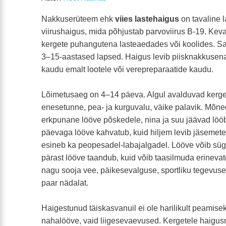
Nakkuserüteem ehk
viies lastehaigus
on tavaline 
viirushaigus, mida põhjustab parvoviirus B-19. Keva
kergete puhangutena lasteaedades või koolides. S
3–15-aastased lapsed. Haigus levib piisknakkusena 
kaudu emalt lootele või verepreparaatide kaudu.
Lõimetusaeg on 4–14 päeva. Algul avalduvad kerg
enesetunne, pea- ja kurguvalu, väike palavik. Mõne
erkpunane lööve põskedele, nina ja suu jäävad löö
päevaga lööve kahvatub, kuid hiljem levib jäsemete
esineb ka peopesadel-labajalgadel. Lööve võib sü
pärast lööve taandub, kuid võib taasilmuda erinevate
nagu sooja vee, päikesevalguse, sportliku tegevuse
paar nädalat.
Haigestunud täiskasvanuil ei ole harilikult peamis
nahalööve, vaid liigesevaevused. Kergetele haigus