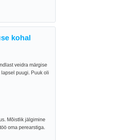
se kohal
ndlast veidra märgise
 lapsel puugi. Puuk oli
s. Mõistlik jälgimine
ostöö oma perearstiga.