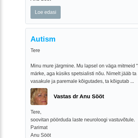
Loe edasi
Autism
Tere
Minu mure järgmine. Mu lapsel on väga mitmeid “a
märke, aga küsiks spetsialisti nõu. Nimelt jääb t
vasakule ja paremale kõigutades, ta kõigutab ...
Vastas dr Anu Sööt
Tere,
soovitan pöörduda laste neuroloogi vastuvõtule.
Parimat
Anu Sööt