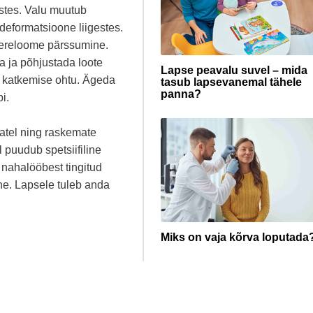
estes. Valu muutub
deformatsioone liigestes.
vereloome pärssumine.
ta ja põhjustada loote
Lapse peavalu suvel – mida
 katkemise ohtu. Ägeda
tasub lapsevanemal tähele
panna?
i.
datel ning raskemate
 puudub spetsiifiline
 nahalööbest tingitud
e. Lapsele tuleb anda
Miks on vaja kõrva loputada