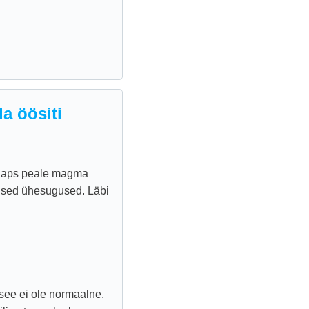
a öösiti
r laps peale magma
mised ühesugused. Läbi
 see ei ole normaalne,