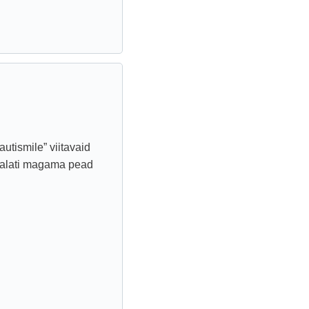
utismile” viitavaid
a alati magama pead