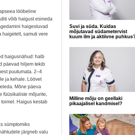
lapseea lööbeline
diti võib haigust esineda
Suvi ja süda. Kuidas
agedamini haigestuvad
mõjutavad südametervist
haigetelt, samuti vere
kuum ilm ja aktiivne puhkus
ed haigusnähud: halb
d päevad hiljem tekib
best puutumata. 2–4
le ja kehale. Löövet
geleda. Mõne päeva
 füüsikaliste mõjurite,
Milline mõju on geellaki
 toimel. Haigus kestab
pikaajalisel kandmisel?
eks sümptomiks
nähtudele järgneb valu