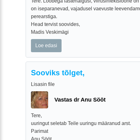
Tere. Lööbega lastehaigusi, viirusinfektsioone on
on iseparanevad, vajadusel vaevuste leevenda
perearstiga.
Head tervist soovides,
Madis Veskimägi
Loe edasi
Sooviks tõlget,
Lisasin file
Vastas dr Anu Sööt
Tere,
uuringut seletab Teile uuringu määranud arst.
Parimat
Anu Sööt