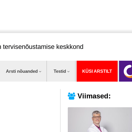
im tervisenõustamise keskkond
Arsti nõuanded
Testid
KÜSI ARSTILT
Viimased: