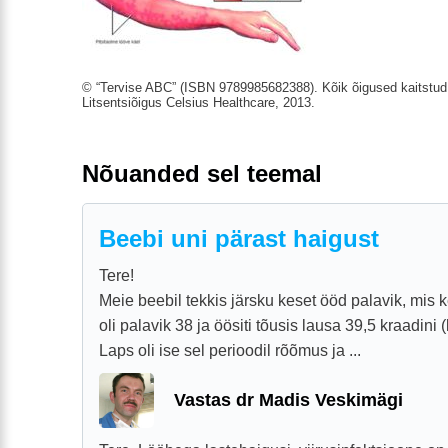
© “Tervise ABC” (ISBN 9789985682388). Kõik õigused kaitstud.
Litsentsiõigus Celsius Healthcare, 2013.
Nõuanded sel teemal
Beebi uni pärast haigust
Tere!
Meie beebil tekkis järsku keset ööd palavik, mis 
oli palavik 38 ja öösiti tõusis lausa 39,5 kraadini
Laps oli ise sel perioodil rõõmus ja ...
Vastas dr Madis Veskimägi