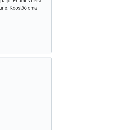
 palju. Enamus neist
mune. Koostöö oma