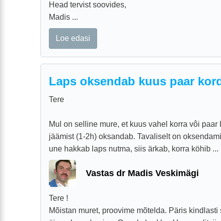
Head tervist soovides,
Madis ...
Loe edasi
Laps oksendab kuus paar kord
Tere
Mul on selline mure, et kuus vahel korra vôi paa
jäämist (1-2h) oksandab. Tavaliselt on oksenda
une hakkab laps nutma, siis ärkab, korra köhib ...
Vastas dr Madis Veskimägi
Tere !
Mõistan muret, proovime mõtelda. Päris kindlasti