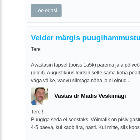
Loe edasi
Veider märgis puugihammustu
Tere
Avastasin lapsel (poiss 1a5k) parema jala põlveõ
(pildil). Augustikuus leidsin selle sama koha pealt
väga väike, vaevu silmaga näha ja ei olnud ...
Vastas dr Madis Veskimägi
Tere !
Puugiga seda ei seostaks. Võimalik on pisivigastu
4-5 päeva, kui kaob ära, hästi. Kui mitte, siis ko