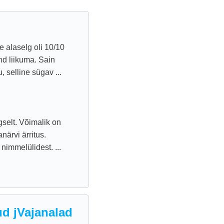
e alaselg oli 10/10
nd liikuma. Sain
 selline sügav ...
gselt. Võimalik on
närvi ärritus.
 nimmelülidest. ...
ud jVajanalad