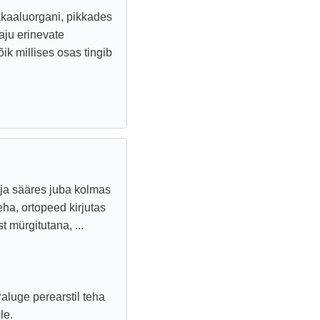
akaaluorgani, pikkades
aju erinevate
ik millises osas tingib
 ja sääres juba kolmas
ha, ortopeed kirjutas
t mürgitutana, ...
Paluge perearstil teha
le.