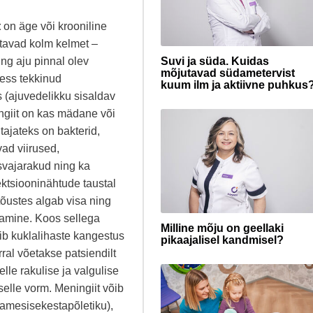
t
on äge või krooniline
atavad kolm kelmet –
Suvi ja süda. Kuidas
ng aju pinnal olev
mõjutavad südametervist
sess tekkinud
kuum ilm ja aktiivne puhkus
(ajuvedelikku sisaldav
giit on kas mädane või
ajateks on bakterid,
vad viirused,
svajarakud ning ka
ektsiooninähtude taustal
õustes algab visa ning
damine. Koos sellega
Milline mõju on geellaki
ib kuklalihaste kangestus
pikaajalisel kandmisel?
ral võetakse patsiendilt
elle rakulise ja valgulise
selle vorm. Meningiit võib
damesisekestapõletiku),