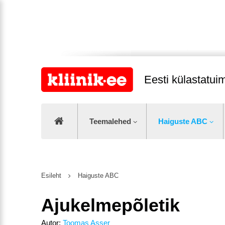
Eesti külastatu
Teemalehed
Haiguste ABC
Esileht
Haiguste ABC
Ajukelmepõletik
Autor:
Toomas Asser