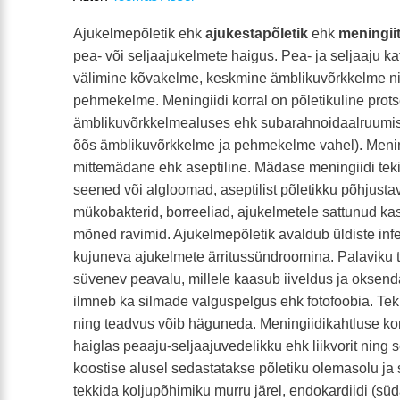
Ajukelmepõletik ehk
ajukestapõletik
ehk
meningii
pea- või seljaajukelmete haigus. Pea- ja seljaaju k
välimine kõvakelme, keskmine ämblikuvõrkkelme ni
pehmekelme. Meningiidi korral on põletikuline prot
ämblikuvõrkkelmealuses ehk subarahnoidaalruumis 
õõs ämblikuvõrkkelme ja pehmekelme vahel). Menin
mittemädane ehk aseptiline. Mädase meningiidi tekit
seened või algloomad, aseptilist põletikku põhjusta
mükobakterid, borreeliad, ajukelmetele sattunud ka
mõned ravimid. Ajukelmepõletik avaldub üldiste inf
kujuneva ajukelmete ärritussündroomina. Palaviku t
süvenev peavalu, millele kaasub iiveldus ja oksen
ilmneb ka silmade valguspelgus ehk fotofoobia. Tek
ning teadvus võib häguneda. Meningiidikahtluse kor
haiglas peaaju-seljaajuvedelikku ehk liikvorit ning s
koostise alusel sedastatakse põletiku olemasolu ja 
tekkida koljupõhimiku murru järel, endokardiidi (sü