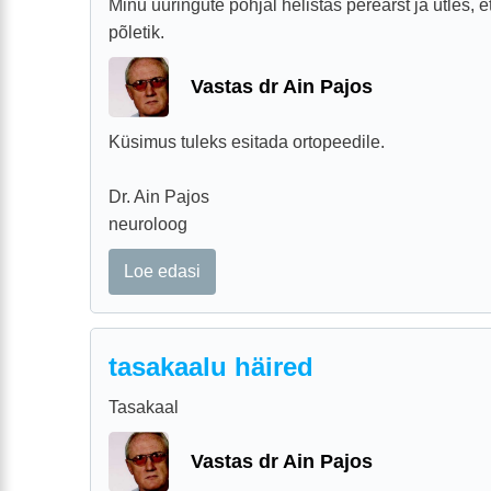
Minu uuringute põhjal helistas perearst ja ütles,
põletik.
Vastas dr Ain Pajos
Küsimus tuleks esitada ortopeedile.
Dr. Ain Pajos
neuroloog
Loe edasi
tasakaalu häired
Tasakaal
Vastas dr Ain Pajos