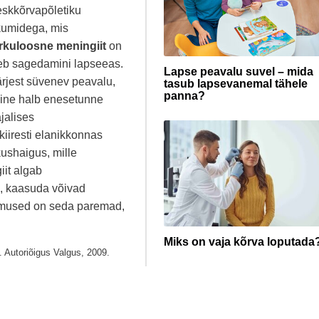
eskkõrvapõletiku
ikumidega, mis
rkuloosne meningiit
on
neb sagedamini lapseeas.
Lapse peavalu suvel – mida
ärjest süvenev peavalu,
tasub lapsevanemal tähele
panna?
dine halb enesetunne
jalises
kiiresti elanikkonnas
ushaigus, mille
iit algab
, kaasuda võivad
lemused on seda paremad,
Miks on vaja kõrva loputada
 Autoriõigus Valgus, 2009.