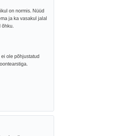
ikul on normis. Nüüd
a ja ka vasakul jalal
d õhku.
 ei ole põhjustatud
oontearstiga.