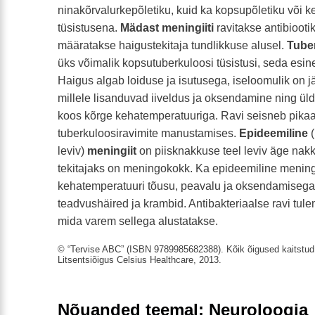
ninakõrvalurkepõletiku, kuid ka kopsupõletiku või k
tüsistusena.
Mädast meningiiti
ravitakse antibioot
määratakse haigustekitaja tundlikkuse alusel.
Tube
üks võimalik kopsutuberkuloosi tüsistusi, seda esi
Haigus algab loiduse ja isutusega, iseloomulik on j
millele lisanduvad iiveldus ja oksendamine ning ül
koos kõrge kehatemperatuuriga. Ravi seisneb pikaa
tuberkuloosiravimite manustamises.
Epideemiline
(
leviv)
meningiit
on piisknakkuse teel leviv äge nakk
tekitajaks on meningokokk. Ka epideemiline mening
kehatemperatuuri tõusu, peavalu ja oksendamisega
teadvushäired ja krambid. Antibakteriaalse ravi tu
mida varem sellega alustatakse.
© “Tervise ABC” (ISBN 9789985682388). Kõik õigused kaitstud.
Litsentsiõigus Celsius Healthcare, 2013.
Nõuanded teemal: Neuroloogia