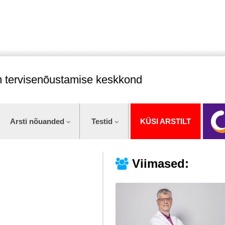
im tervisenõustamise keskkond
Arsti nõuanded
Testid
KÜSI ARSTILT
Viimased: