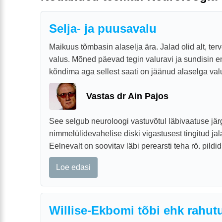
Selja- ja puusavalu
Maikuus tõmbasin alaselja ära. Jalad olid alt, terv
valus. Mõned päevad tegin valuravi ja sundisin e
kõndima aga sellest saati on jäänud alaselga valu,
Vastas dr Ain Pajos
See selgub neuroloogi vastuvõtul läbivaatuse jär
nimmelülidevahelise diski vigastusest tingitud jala
Eelnevalt on soovitav läbi perearsti teha rö. pildid
Loe edasi
Willise-Ekbomi tõbi ehk rahut