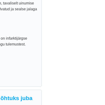
, tavaliselt uinumise
lvatud ja sealse jalaga
on infarktijärgse
gu tulemustest.
 õhtuks juba