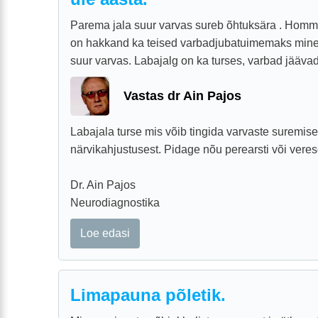
Parema jala suur varvas sureb õhtuksära . Homm
on hakkand ka teised varbadjubatuimemaks minem
suur varvas. Labajalg on ka turses, varbad jääva
Vastas dr Ain Pajos
Labajala turse mis võib tingida varvaste suremise
närvikahjustusest. Pidage nõu perearsti või veres
Dr. Ain Pajos
Neurodiagnostika
Loe edasi
Limapauna põletik.