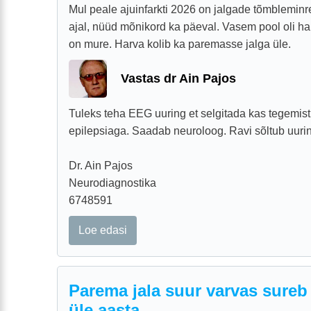
Mul peale ajuinfarkti 2026 on jalgade tõmbleminre
ajal, nüüd mõnikord ka päeval. Vasem pool oli ha
on mure. Harva kolib ka paremasse jalga üle.
Vastas dr Ain Pajos
Tuleks teha EEG uuring et selgitada kas tegemist 
epilepsiaga. Saadab neuroloog. Ravi sõltub uurin
Dr. Ain Pajos
Neurodiagnostika
6748591
Loe edasi
Parema jala suur varvas sureb
üle aasta.