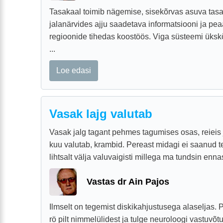
Tasakaal toimib nägemise, sisekõrvas asuva tas
jalanärvides ajju saadetava informatsiooni ja pea
regioonide tihedas koostöös. Viga süsteemi ükskõ
...
Loe edasi
Vasak lajg valutab
Vasak jalg tagant pehmes tagumises osas, reieis
kuu valutab, krambid. Pereast midagi ei saanud te
lihtsalt välja valuvaigisti millega ma tundsin ennas
Vastas dr Ain Pajos
Ilmselt on tegemist diskikahjustusega alaseljas. 
rö pilt nimmelülidest ja tulge neuroloogi vastuvõtu