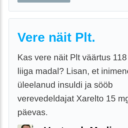
Vere näit Plt.
Kas vere näit Plt väärtus 118 
liiga madal? Lisan, et inime
üleelanud insuldi ja sööb
verevedeldajat Xarelto 15 m
päevas.