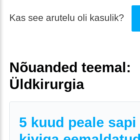
Kas see arutelu oli kasulik?
Nõuanded teemal:
Üldkirurgia
5 kuud peale sapi
kiviga eemaldatud