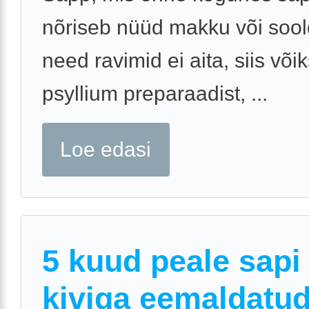
nõriseb nüüd makku või sool
need ravimid ei aita, siis võik
psyllium preparaadist, ...
Loe edasi
5 kuud peale sapi
kiviga eemaldatud