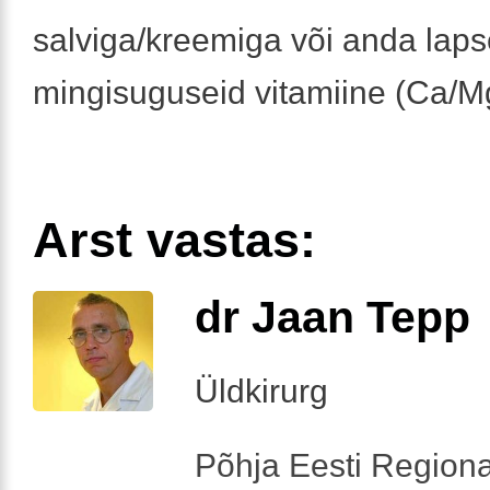
salviga/kreemiga või anda laps
mingisuguseid vitamiine (Ca/M
Arst vastas:
dr Jaan Tepp
Üldkirurg
Põhja Eesti Regiona