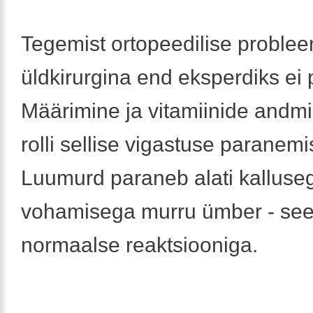
Tegemist ortopeedilise problee
üldkirurgina end eksperdiks ei 
Määrimine ja vitamiinide andmin
rolli sellise vigastuse paranemi
Luumurd paraneb alati kalluseg
vohamisega murru ümber - see
normaalse reaktsiooniga.