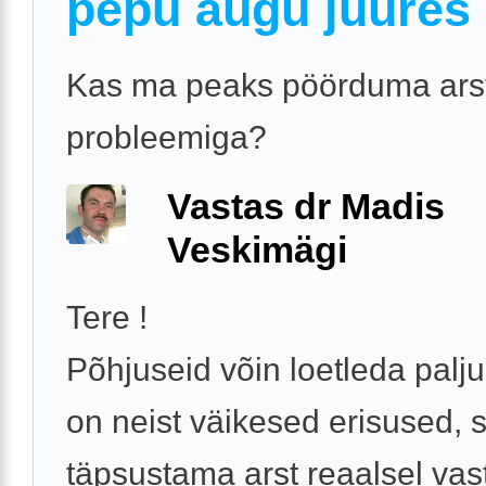
pepu augu juures
Kas ma peaks pöörduma arst
probleemiga?
Vastas dr Madis
Veskimägi
Tere !
Põhjuseid võin loetleda palju
on neist väikesed erisused,
täpsustama arst reaalsel vas