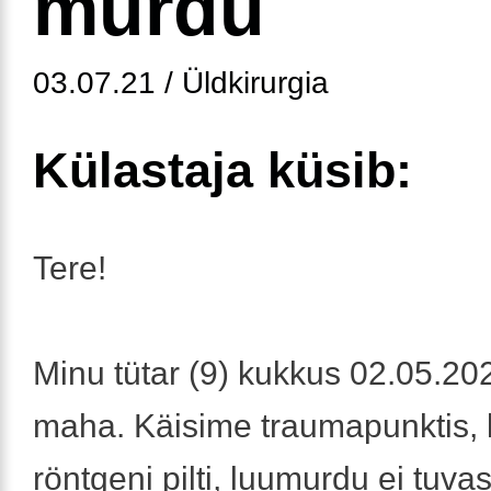
murdu
03.07.21 / Üldkirurgia
Külastaja küsib:
Tere!
Minu tütar (9) kukkus 02.05.202
maha. Käisime traumapunktis, k
röntgeni pilti, luumurdu ei tuvas