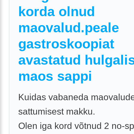
korda olnud
maovalud.peale
gastroskoopiat
avastatud hulgalis
maos sappi
Kuidas vabaneda maovaludes
sattumisest makku.
Olen iga kord võtnud 2 no-sp