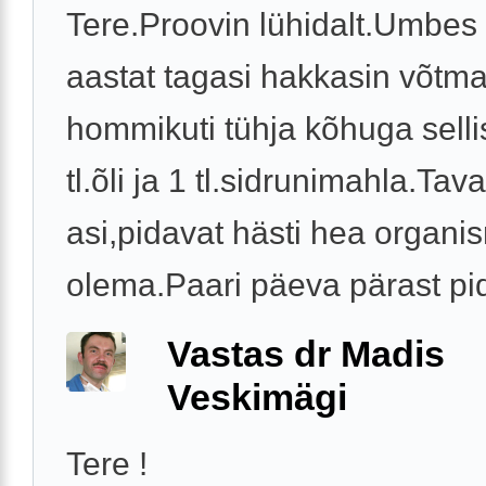
Tere.Proovin lühidalt.Umbes
aastat tagasi hakkasin võtm
hommikuti tühja kõhuga selli
tl.õli ja 1 tl.sidrunimahla.Tava
asi,pidavat hästi hea organis
olema.Paari päeva pärast pidi
Vastas dr Madis
Veskimägi
Tere !