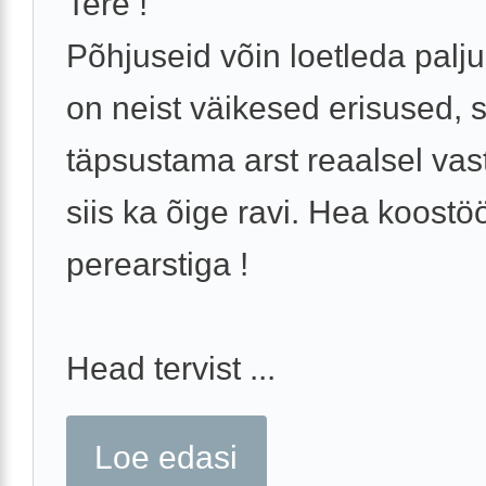
Tere !
Põhjuseid võin loetleda palju
on neist väikesed erisused,
täpsustama arst reaalsel vas
siis ka õige ravi. Hea koost
perearstiga !
Head tervist ...
Loe edasi