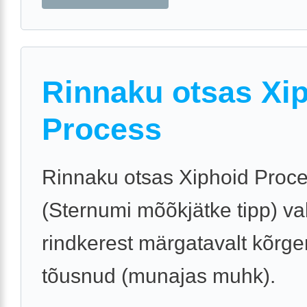
Rinnaku otsas Xi
Process
Rinnaku otsas Xiphoid Proc
(Sternumi mõõkjätke tipp) val
rindkerest märgatavalt kõrg
tõusnud (munajas muhk).