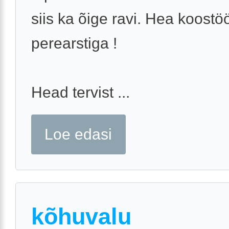
siis ka õige ravi. Hea koost
perearstiga !
Head tervist ...
Loe edasi
kõhuvalu