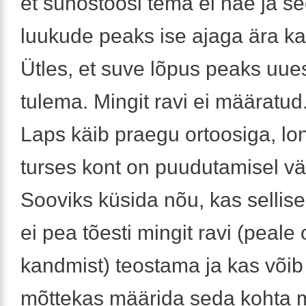
et sünostoosi tema ei näe ja se
luukude peaks ise ajaga ära k
Ütles, et suve lõpus peaks uuest
tulema. Mingit ravi ei määratud
Laps käib praegu ortoosiga, lo
turses kont on puudutamisel vä
Sooviks küsida nõu, kas sellise
ei pea tõesti mingit ravi (peale 
kandmist) teostama ja kas võib 
mõttekas määrida seda kohta 