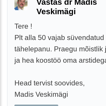
Vastas dr Madis
Veskimägi
Tere !
Plt alla 50 vajab süvendatud
tähelepanu. Praegu mõistlik 
ja hea koostöö oma arstideg
Head tervist soovides,
Madis Veskimägi