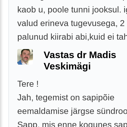
kaob u, poole tunni jooksul. 
valud erineva tugevusega, 2
palunud kiirabi abi,kuid ei tah
Vastas dr Madis
Veskimägi
Tere !
Jah, tegemist on sapipõie
eemaldamise järgse sündro
Sapp, mis enne kogunes sap