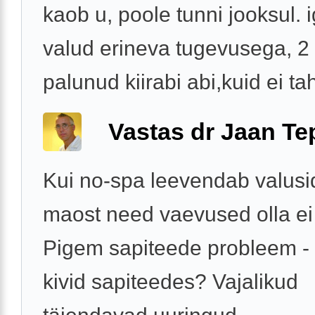
kaob u, poole tunni jooksul. 
valud erineva tugevusega, 2
palunud kiirabi abi,kuid ei tah
Vastas dr Jaan Te
Kui no-spa leevendab valusid
maost need vaevused olla ei 
Pigem sapiteede probleem -
kivid sapiteedes? Vajalikud