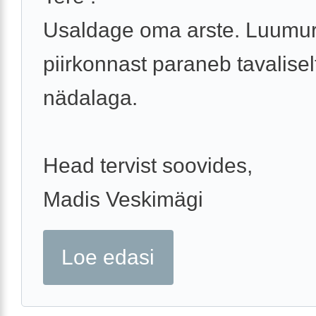
Usaldage oma arste. Luumur
piirkonnast paraneb tavalisel
nädalaga.
Head tervist soovides,
Madis Veskimägi
Loe edasi