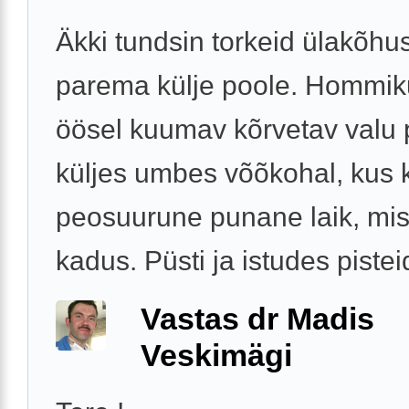
Äkki tundsin torkeid ülakõhu
parema külje poole. Hommik
öösel kuumav kõrvetav valu
küljes umbes võõkohal, kus 
peosuurune punane laik, mis
kadus. Püsti ja istudes pisteid
Vastas dr Madis
Veskimägi