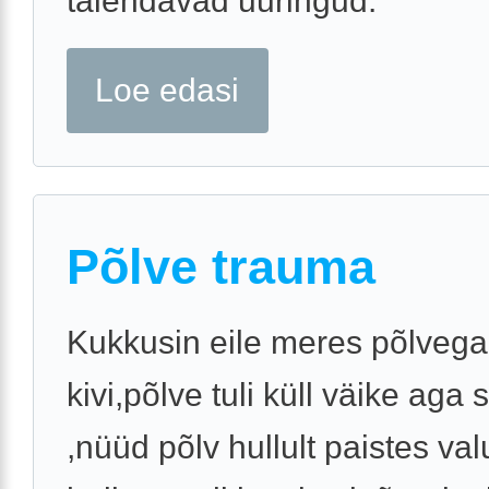
täiendavad uuringud.
Loe edasi
Põlve trauma
Kukkusin eile meres põlvega
kivi,põlve tuli küll väike aga
,nüüd põlv hullult paistes val