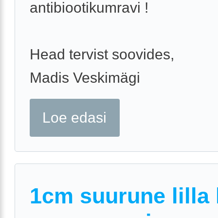
antibiootikumravi !
Head tervist soovides,
Madis Veskimägi
Loe edasi
1cm suurune lilla 