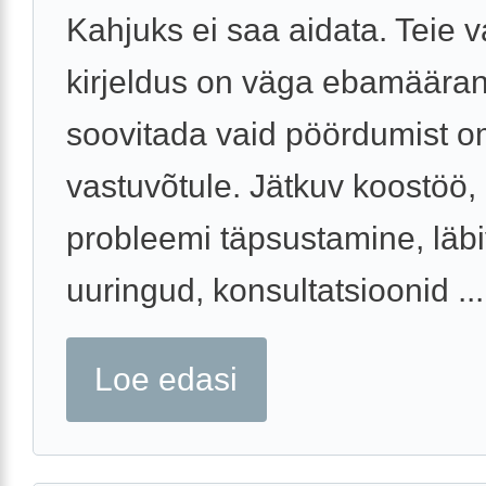
Kahjuks ei saa aidata. Teie 
kirjeldus on väga ebamäära
soovitada vaid pöördumist o
vastuvõtule. Jätkuv koostöö,
probleemi täpsustamine, läbi
uuringud, konsultatsioonid ...
Loe edasi