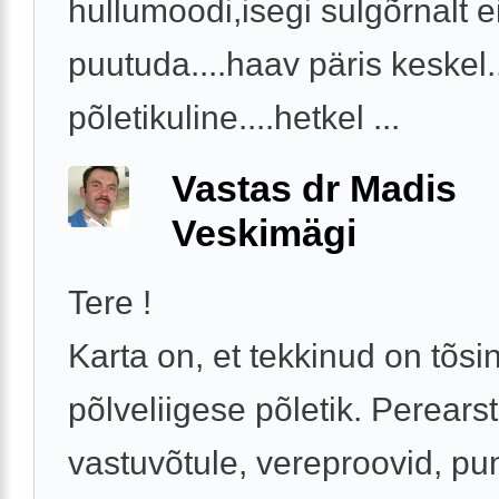
hullumoodi,isegi sulgõrnalt e
puutuda....haav päris keskel.
põletikuline....hetkel ...
Vastas dr Madis
Veskimägi
Tere !
Karta on, et tekkinud on tõsi
põlveliigese põletik. Perearst
vastuvõtule, vereproovid, pu