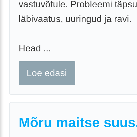
vastuvõtule. Probleemi täps
läbivaatus, uuringud ja ravi.
Head ...
Loe edasi
Mõru maitse suus