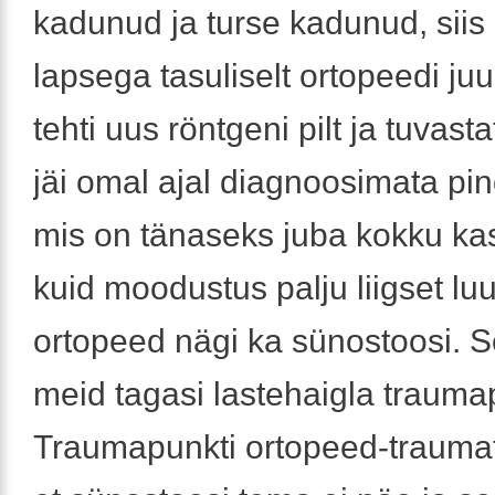
kadunud ja turse kadunud, siis
lapsega tasuliselt ortopeedi ju
tehti uus röntgeni pilt ja tuvastat
jäi omal ajal diagnoosimata pi
mis on tänaseks juba kokku ka
kuid moodustus palju liigset lu
ortopeed nägi ka sünostoosi. S
meid tagasi lastehaigla trauma
Traumapunkti ortopeed-traumat