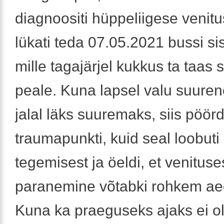
diagnoositi hüppeliigese venitu
lükati teda 07.05.2021 bussi si
mille tagajärjel kukkus ta taas 
peale. Kuna lapsel valu suuren
jalal läks suuremaks, siis pöör
traumapunkti, kuid seal loobuti
tegemisest ja öeldi, et venituse
paranemine võtabki rohkem ae
Kuna ka praeguseks ajaks ei ol