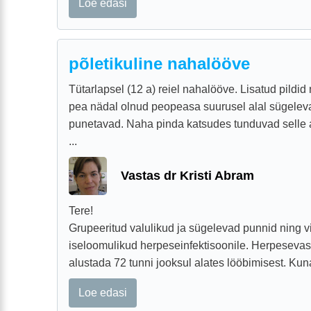
Loe edasi
põletikuline nahalööve
Tütarlapsel (12 a) reiel nahalööve. Lisatud pildid
pea nädal olnud peopeasa suurusel alal sügeleva
punetavad. Naha pinda katsudes tunduvad selle 
...
Vastas dr Kristi Abram
Tere!
Grupeeritud valulikud ja sügelevad punnid ning vi
iseloomulikud herpeseinfektisoonile. Herpesevasta
alustada 72 tunni jooksul alates lööbimisest. Kuna
Loe edasi