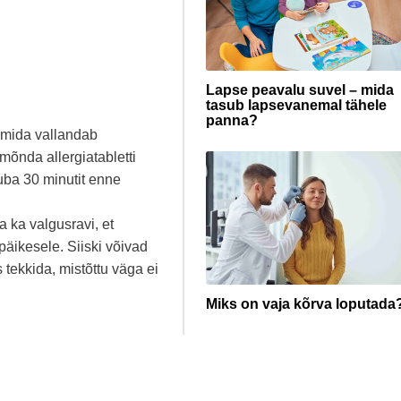
Lapse peavalu suvel – mida
tasub lapsevanemal tähele
panna?
 mida vallandab
 mõnda allergiatabletti
juba 30 minutit enne
 ka valgusravi, et
äikesele. Siiski võivad
ekkida, mistõttu väga ei
Miks on vaja kõrva loputada