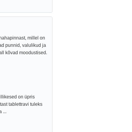
 nahapinnast, millel on
d punnid, valulikud ja
all kõvad moodustised.
llikesed on üpris
st tablettravi tuleks
 ...