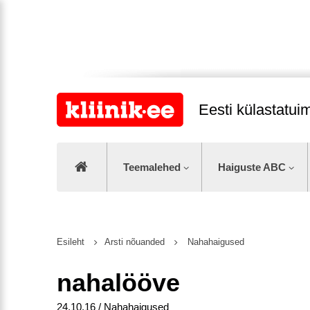
Eesti külastatu
Teemalehed
Haiguste ABC
Esileht
Arsti nõuanded
Nahahaigused
nahalööve
24.10.16 / Nahahaigused