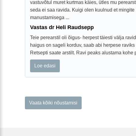
vastuvõtul muret kurtmas käies, ütles mu perearst
seda ei saa ravida. Kuigi olen kuulnud et mingite
manustamisega ...
Vastas dr Heli Raudsepp
Teie perearstil oli õigus- herpest täiesti välja rav
haigus on sageli korduv, saab abi herpese raviks e
Retsepti saate arstilt. Ravi peaks alustama kohe p
Loe edasi
Vaata kõiki nõustamisi