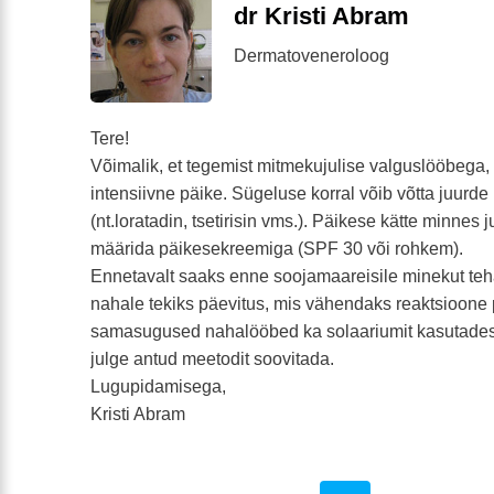
dr Kristi Abram
Dermatoveneroloog
Tere!
Võimalik, et tegemist mitmekujulise valguslööbega,
intensiivne päike. Sügeluse korral võib võtta juurde
(nt.loratadin, tsetirisin vms.). Päikese kätte minnes 
määrida päikesekreemiga (SPF 30 või rohkem).
Ennetavalt saaks enne soojamaareisile minekut teha
nahale tekiks päevitus, mis vähendaks reaktsioone p
samasugused nahalööbed ka solaariumit kasutades t
julge antud meetodit soovitada.
Lugupidamisega,
Kristi Abram