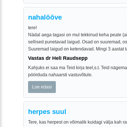
nahalööve
tere!
Nädal aega tagasi on mul tekkinud keha peale (ain
sellised punetavad laigud. Osad on suuremad, o
Suuremad laigud on ketendavad. Mingi 3 aastat tag
Vastas dr Heli Raudsepp
Kahjuks ei saa ma Teid kirja teel,s.t. Teid nägema
pöörduda nahaarsti vastuvõtule.
Loe edasi
herpes suul
Tere, kas herpest on võimalik kuidagi välja kah r