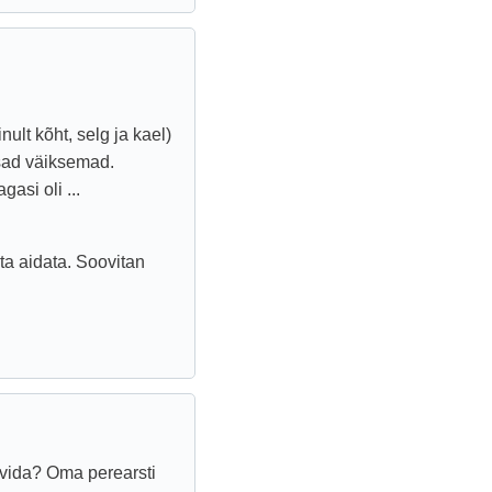
ult kõht, selg ja kael)
sad väiksemad.
asi oli ...
ta aidata. Soovitan
avida? Oma perearsti