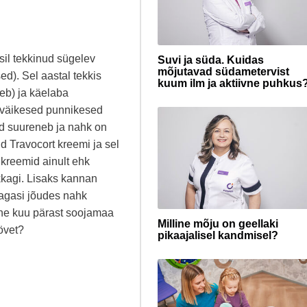
sil tekkinud sügelev
Suvi ja süda. Kuidas
mõjutavad südametervist
ed). Sel aastal tekkis
kuum ilm ja aktiivne puhkus
eb) ja käelaba
d väikesed punnikesed
nd suureneb ja nahk on
ud Travocort kreemi ja sel
kreemid ainult ehk
kkagi. Lisaks kannan
t tagasi jõudes nahk
ne kuu pärast soojamaa
Milline mõju on geellaki
övet?
pikaajalisel kandmisel?