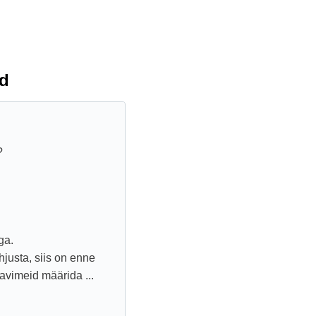
d
?
ga.
hjusta, siis on enne
ravimeid määrida ...