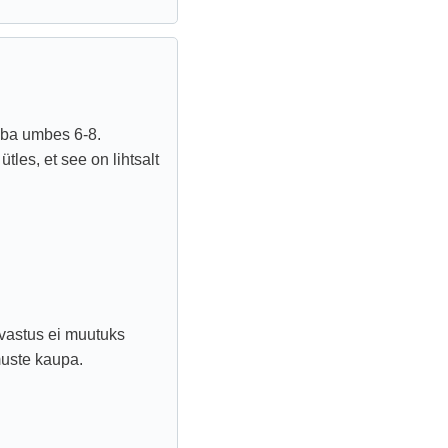
uba umbes 6-8.
tles, et see on lihtsalt
 vastus ei muutuks
muste kaupa.