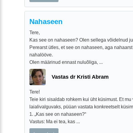
Nahaseen
Tere,
Kas see on nahaseen? Olen sellega võidelnud j
Perearst ütles, et see on nahaseen, aga nahaarst ü
nahalööve.
Olen määrinud ennast nuluõliga, ...
Vastas dr Kristi Abram
Tere!
Teie kiri sisaldab rohkem kui üht küsimust. Et mu
laialivalguvaks, püüan vastata konkreetselt küsi
1. „Kas see on nahaseen?“
Vastus: Ma ei tea, kas ...