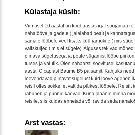
Külastaja küsib:
Viimasel 10 aastal on kord aastas igal soojamaa rei
nahalööve jalgadele ( jalalabad pealt ja kannatagus
samale lööbele veel lisaks küünarnukile ( mis sügel
välisküljed ( mis ei sügele). Alguses tekivad mõne
piinava sügelusega ja peale sügamist lööbe piirko
turses ja valulik. Olen nahaarsti soovitusel kasutan
aastal Cicaplast Baume B5 palsamit. Kahjuks need 
leevendavad piinavat sügelust kuid lööve ägeneb i
reisil olles sokke, et vältida päikest lööbele. Reisil
rahuneb ja punnid kaovad. Kuna plaanin minna mõ
reisile, siis kuidas ennetada või ravida seda nahalö
Arst vastas: