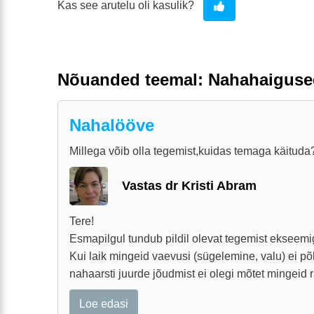
Kas see arutelu oli kasulik?
Nõuanded teemal: Nahahaiguse
Nahalööve
Millega võib olla tegemist,kuidas temaga käituda
Vastas dr Kristi Abram
Tere!
Esmapilgul tundub pildil olevat tegemist ekseemi
Kui laik mingeid vaevusi (sügelemine, valu) ei põ
nahaarsti juurde jõudmist ei olegi mõtet mingeid 
Loe edasi