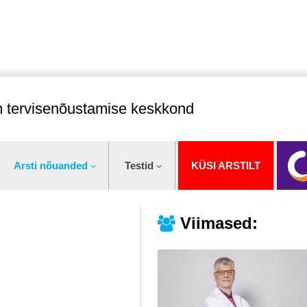
im tervisenõustamise keskkond
Arsti nõuanded
Testid
KÜSI ARSTILT
Viimased: