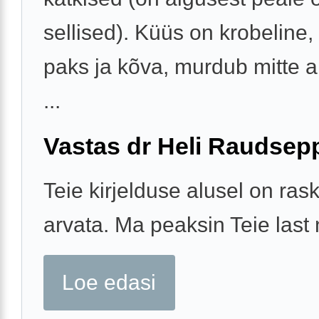
sellised). Küüs on krobeline,
paks ja kõva, murdub mitte ain
...
Vastas dr Heli Raudsep
Teie kirjelduse alusel on ras
arvata. Ma peaksin Teie las
Loe edasi