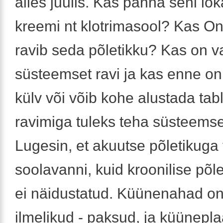
alles juulis. Kas panna seni lok
kreemi nt klotrimasool? Kas On
ravib seda põletikku? Kas on v
süsteemset ravi ja kas enne on
külv või võib kohe alustada tabl
ravimiga tuleks teha süsteemse
Lugesin, et akuutse põletikuga
soolavanni, kuid kroonilise põl
ei näidustatud. Küünenahad on
ilmelikud - paksud, ja küüneplaa