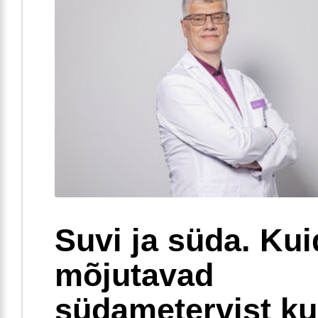
Suvi ja süda. Ku
mõjutavad
südametervist k