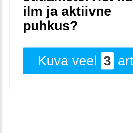
ilm ja aktiivne
puhkus?
Kuva veel
3
art