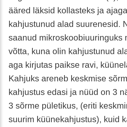
ääred läksid kollasteks ja ajag
kahjustunud alad suurenesid. N
saanud mikroskoobiuuringuks m
võtta, kuna olin kahjustunud ala
aga kirjutas paikse ravi, küüne
Kahjuks areneb keskmise sõr
kahjustus edasi ja nüüd on 3 n
3 sõrme pületikus, (eriti keskm
suurim küünekahjustus), kuid k