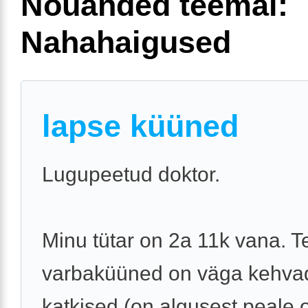
Nõuanded teemal:
Nahahaigused
lapse küüned
Lugupeetud doktor.
Minu tütar on 2a 11k vana. 
varbaküüned on väga kehvad
katkised (on algusest peale 