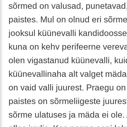
sõrmed on valusad, punetavad
paistes. Mul on olnud eri sõrm
jooksul küünevalli kandidoosset
kuna on kehv perifeerne vereva
olen vigastanud küünevalli, kuid
küünevallinaha alt valget mäd
on vaid valli juurest. Praegu on p
paistes on sõrmeliigeste juures
sõrme ulatuses ja mäda ei ole. 