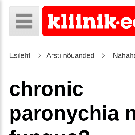
Esileht
Arsti nõuanded
Nahaha
chronic
paronychia n