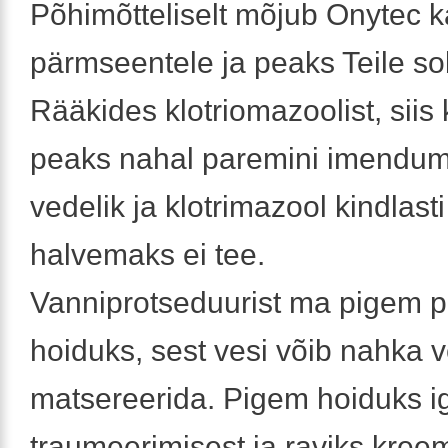
Põhimõtteliselt mõjub Onytec k
pärmseentele ja peaks Teile s
Rääkides klotriomazoolist, siis
peaks nahal paremini imendum
vedelik ja klotrimazool kindlast
halvemaks ei tee.
Vanniprotseduurist ma pigem 
hoiduks, sest vesi võib nahka v
matsereerida. Pigem hoiduks i
traumeerimisest ja raviks kreem