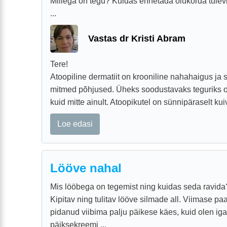
Millega on tegu? Kuidas ennetada olukorda tulev
...
Vastas dr Kristi Abram
Tere!
Atoopiline dermatiit on krooniline nahahaigus ja s
mitmed põhjused. Üheks soodustavaks teguriks on
kuid mitte ainult. Atoopikutel on sünnipäraselt kui
Loe edasi
Lööve nahal
Mis lööbega on tegemist ning kuidas seda ravida
Kipitav ning tulitav lööve silmade all. Viimase pa
pidanud viibima palju päikese käes, kuid olen i
päiksekreemi ...