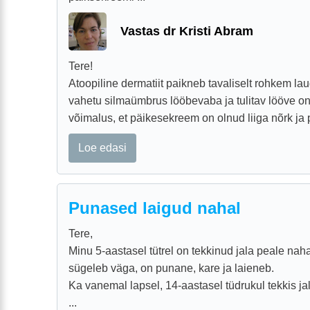
Vastas dr Kristi Abram
Tere!
Atoopiline dermatiit paikneb tavaliselt rohkem lau
vahetu silmaümbrus lööbevaba ja tulitav lööve o
võimalus, et päikesekreem on olnud liiga nõrk ja p
Loe edasi
Punased laigud nahal
Tere,
Minu 5-aastasel tütrel on tekkinud jala peale naha
sügeleb väga, on punane, kare ja laieneb.
Ka vanemal lapsel, 14-aastasel tüdrukul tekkis ja
...