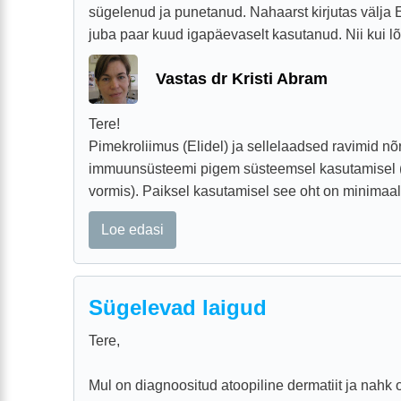
sügelenud ja punetanud. Nahaarst kirjutas välja E
juba paar kuud igapäevaselt kasutanud. Nii kui lõ
Vastas dr Kristi Abram
Tere!
Pimekroliimus (Elidel) ja sellelaadsed ravimid 
immuunsüsteemi pigem süsteemsel kasutamisel (ta
vormis). Paiksel kasutamisel see oht on minimaalne
Loe edasi
Sügelevad laigud
Tere,
Mul on diagnoositud atoopiline dermatiit ja nahk on