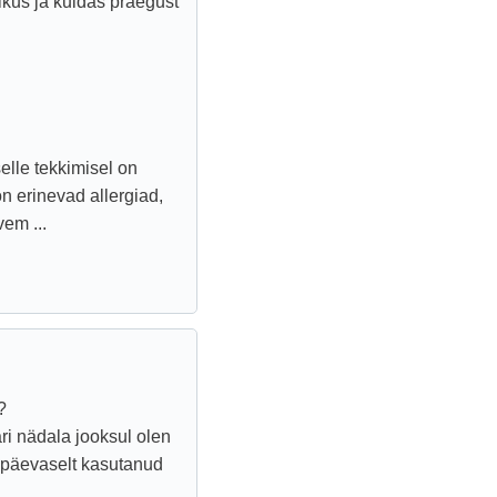
ikus ja kuidas praegust
elle tekkimisel on
 erinevad allergiad,
vem ...
?
ari nädala jooksul olen
gapäevaselt kasutanud