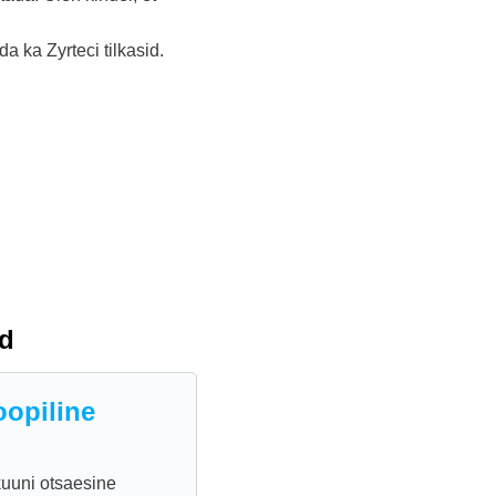
a ka Zyrteci tilkasid.
d
oopiline
kuuni otsaesine