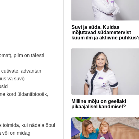
Suvi ja süda. Kuidas
mõjutavad südametervist
kuum ilm ja aktiivne puhkus
omat), piim on täiesti
a cutivate, advantan
us va suvi)
osid
ne kord üldantibiootik,
Milline mõju on geellaki
pikaajalisel kandmisel?
s toimida, kui nädalalõpul
a või on midagi