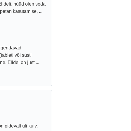
lideli, nüüd olen seda
petan kasutamise, ...
nõrgendavad
bleti või süsti
. Elidel on just ...
 pidevalt üli kuiv.