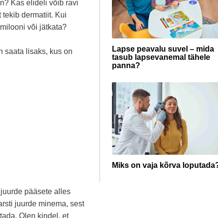
? Kas elideli võib ravi
tekib dermatiit. Kui
milooni või jätkata?
Lapse peavalu suvel – mida
n saata lisaks, kus on
tasub lapsevanemal tähele
panna?
Miks on vaja kõrva loputada
 juurde pääsete alles
arsti juurde minema, sest
tada. Olen kindel, et