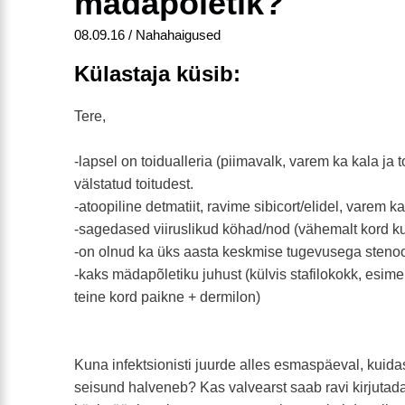
mädapõletik?
08.09.16 / Nahahaigused
Külastaja küsib:
Tere,
-lapsel on toidualleria (piimavalk, varem ka kala ja t
välstatud toitudest.
-atoopiline detmatiit, ravime sibicort/elidel, varem k
-sagedased viiruslikud köhad/nod (vähemalt kord ku
-on olnud ka üks aasta keskmise tugevusega steno
-kaks mädapõletiku juhust (külvis stafilokokk, esime
teine kord paikne + dermilon)
Kuna infektsionisti juurde alles esmaspäeval, kuida
seisund halveneb? Kas valvearst saab ravi kirjutad