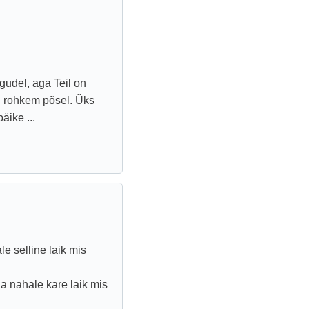
gudel, aga Teil on
n rohkem põsel. Üks
äike ...
le selline laik mis
la nahale kare laik mis