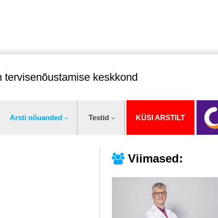
im tervisenõustamise keskkond
Arsti nõuanded
Testid
KÜSI ARSTILT
Viimased: