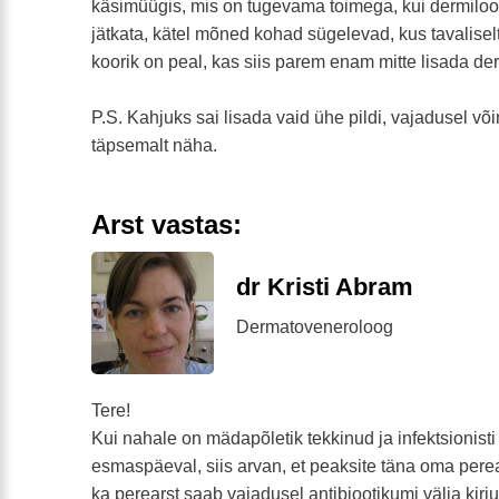
käsimüügis, mis on tugevama toimega, kui dermiloon
jätkata, kätel mõned kohad sügelevad, kus tavaliselt 
koorik on peal, kas siis parem enam mitte lisada der
P.S. Kahjuks sai lisada vaid ühe pildi, vajadusel või
täpsemalt näha.
Arst vastas:
dr Kristi Abram
Dermatoveneroloog
Tere!
Kui nahale on mädapõletik tekkinud ja infektsionisti
esmaspäeval, siis arvan, et peaksite täna oma pere
ka perearst saab vajadusel antibiootikumi välja kirju