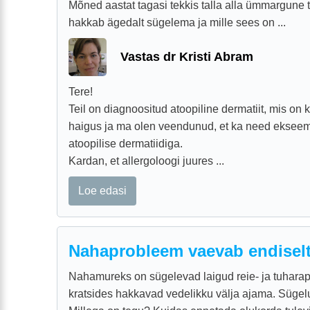
Mõned aastat tagasi tekkis talla alla ümmargune t
hakkab ägedalt sügelema ja mille sees on ...
Vastas dr Kristi Abram
Tere!
Teil on diagnoositud atoopiline dermatiit, mis on 
haigus ja ma olen veendunud, et ka need ekseem
atoopilise dermatiidiga.
Kardan, et allergoloogi juures ...
Loe edasi
Nahaprobleem vaevab endisel
Nahamureks on sügelevad laigud reie- ja tuharap
kratsides hakkavad vedelikku välja ajama. Sügel