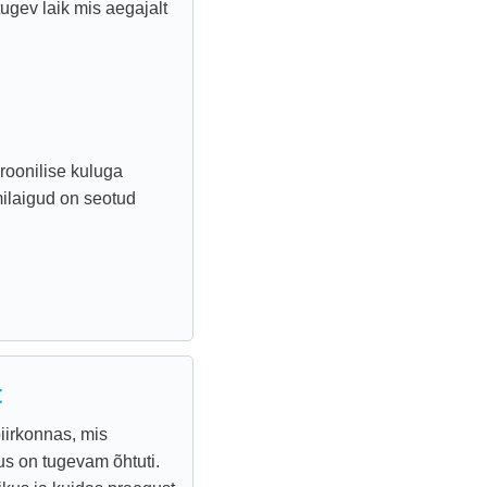
ugev laik mis aegajalt
kroonilise kuluga
ilaigud on seotud
t
iirkonnas, mis
us on tugevam õhtuti.