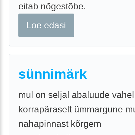
eitab nõgestõbe.
Loe edasi
sünnimärk
mul on seljal abaluude vahel
korrapäraselt ümmargune mu
nahapinnast kõrgem