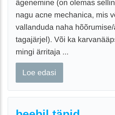
ägenemine (on olemas sellin
nagu acne mechanica, mis v
vallanduda naha hõõrumise/ä
tagajärjel). Või ka karvanääp
mingi ärritaja ...
Loe edasi
beebil täpid