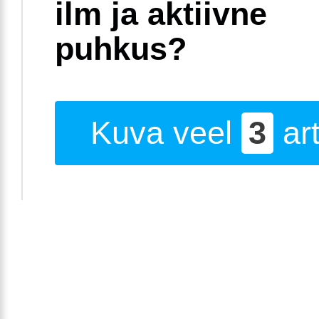
ilm ja aktiivne
puhkus?
Kuva veel
3
art