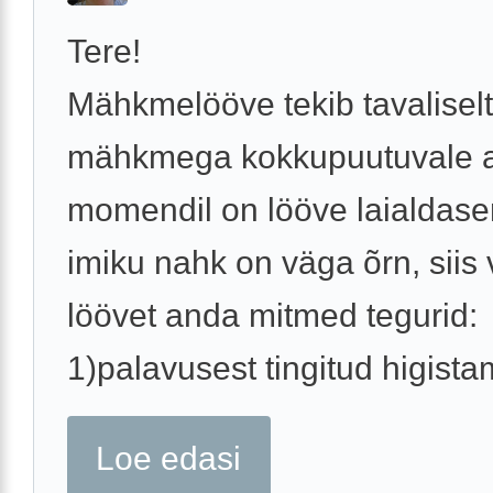
Tere!
Mähkmelööve tekib tavaliselt
mähkmega kokkupuutuvale a
momendil on lööve laialdas
imiku nahk on väga õrn, siis
löövet anda mitmed tegurid:
1)palavusest tingitud higistam
Loe edasi