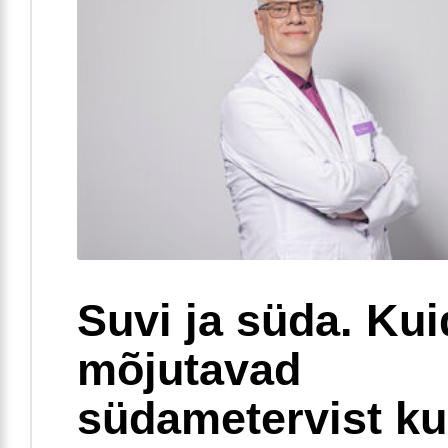
Suvi ja süda. Ku
mõjutavad
südametervist k