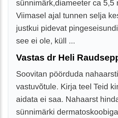
sünnimärk,diameeter ca 5,5
Viimasel ajal tunnen selja ke
justkui pidevat pingeseisundi
see ei ole, küll ...
Vastas dr Heli Raudsep
Soovitan pöörduda nahaarst
vastuvõtule. Kirja teel Teid ki
aidata ei saa. Nahaarst hind
sünnimärki dermatoskoobiga 