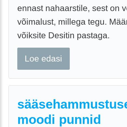
ennast nahaarstile, sest on v
võimalust, millega tegu. Mää
võiksite Desitin pastaga.
Loe edasi
sääsehammustus
moodi punnid