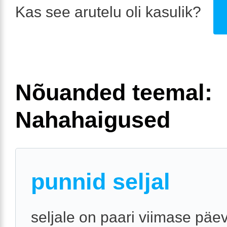
Kas see arutelu oli kasulik?
Nõuanded teemal:
Nahahaigused
punnid seljal
seljale on paari viimase päe