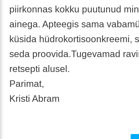
piirkonnas kokku puutunud ming
ainega. Apteegis sama vabamü
küsida hüdrokortisoonkreemi, 
seda proovida.Tugevamad ravim
retsepti alusel.
Parimat,
Kristi Abram