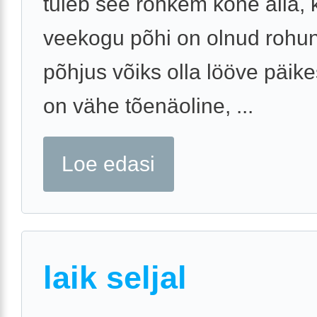
tuleb see rohkem kõne alla, 
veekogu põhi on olnud rohun
põhjus võiks olla lööve päike
on vähe tõenäoline, ...
Loe edasi
laik seljal