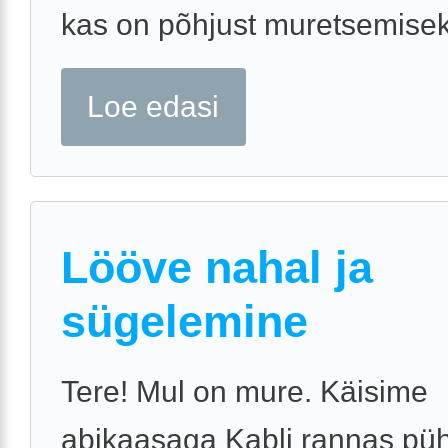
kas on põhjust muretsemisek
Loe edasi
Lööve nahal ja
sügelemine
Tere! Mul on mure. Käisime
abikaasaga Kabli rannas pü