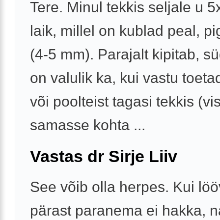
Tere. Minul tekkis seljale u 
laik, millel on kublad peal, pi
(4-5 mm). Parajalt kipitab, s
on valulik ka, kui vastu toeta
või poolteist tagasi tekkis (vis
samasse kohta ...
Vastas dr Sirje Liiv
See võib olla herpes. Kui lö
pärast paranema ei hakka, n