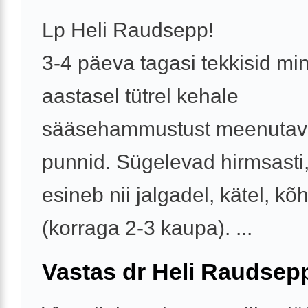
Lp Heli Raudsepp!
3-4 päeva tagasi tekkisid min
aastasel tütrel kehale
sääsehammustust meenuta
punnid. Sügelevad hirmsasti,
esineb nii jalgadel, kätel, kõh
(korraga 2-3 kaupa). ...
Vastas dr Heli Raudsep