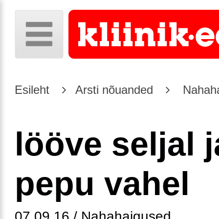
Esileht
Arsti nõuanded
Nahaha
lööve seljal j
pepu vahel
07.09.16 / Nahahaigused