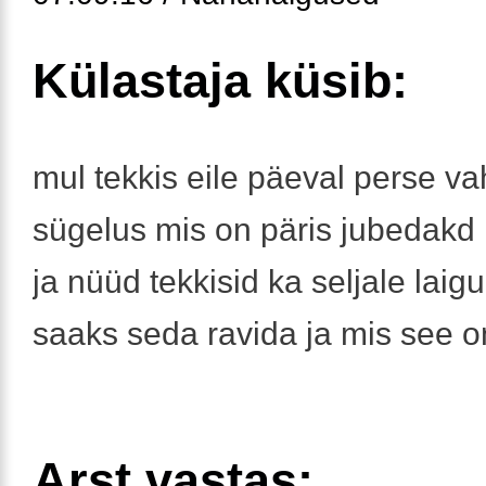
Külastaja küsib:
mul tekkis eile päeval perse va
sügelus mis on päris jubedakd 
ja nüüd tekkisid ka seljale laig
saaks seda ravida ja mis see o
Arst vastas: