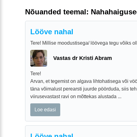
Nõuanded teemal: Nahahaiguse
Lööve nahal
Tere! Millise moodustisega/ löövega tegu võiks ol
Vastas dr Kristi Abram
Tere!
Arvan, et tegemist on algava lihtohatisega või vöö
täna võimalust perearsti juurde pöörduda, siis teh
viirusevastast ravi on mõttekas alustada ...
Loe edasi
Lööve nahal