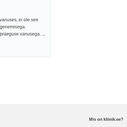
vanuses, ei ole see
 ägenemisega.
 praeguse vanusega. ...
Mis on kliinik.ee?