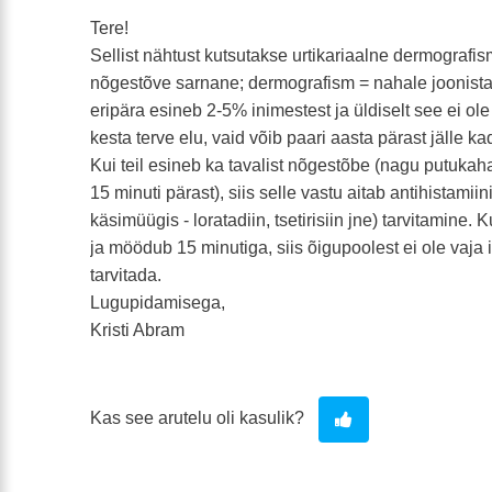
Tere!
Sellist nähtust kutsutakse urtikariaalne dermografism
nõgestõve sarnane; dermografism = nahale joonista
eripära esineb 2-5% inimestest ja üldiselt see ei ole
kesta terve elu, vaid võib paari aasta pärast jälle k
Kui teil esineb ka tavalist nõgestõbe (nagu putuk
15 minuti pärast), siis selle vastu aitab antihistami
käsimüügis - loratadiin, tsetirisiin jne) tarvitamine. 
ja möödub 15 minutiga, siis õigupoolest ei ole vaja
tarvitada.
Lugupidamisega,
Kristi Abram
Kas see arutelu oli kasulik?