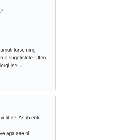
a?
samuti turse ning
ikud sügelistele. Olen
rgilise ...
lliline. Asub eriti
ve aga see oli