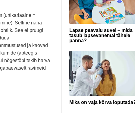
 (urtikariaalne =
mine). Selline naha
 ohtlik. See ei pruugi
Lapse peavalu suvel – mida
tasub lapsevanemal tähele
aduda.
panna?
ahammustused ja kaovad
inikumide (apteegis
Kui nõgestõbi tekib harva
 igapäevaselt ravimeid
Miks on vaja kõrva loputada