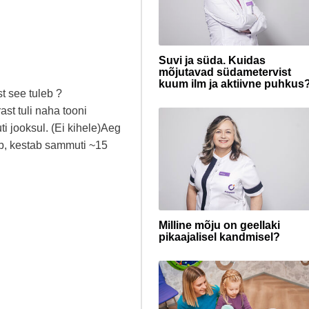
Suvi ja süda. Kuidas
mõjutavad südametervist
kuum ilm ja aktiivne puhkus
t see tuleb ?
t tuli naha tooni
i jooksul. (Ei kihele)Aeg
eb, kestab sammuti ~15
Milline mõju on geellaki
pikaajalisel kandmisel?