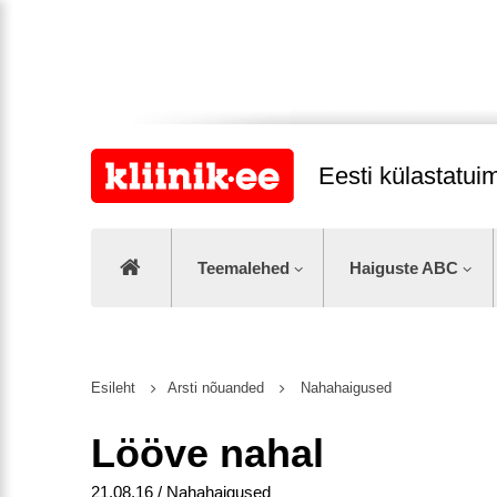
Eesti külastatu
Teemalehed
Haiguste ABC
Esileht
Arsti nõuanded
Nahahaigused
Lööve nahal
21.08.16 / Nahahaigused