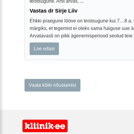
teistsugune. Arst arvas, ...
Vastas dr Sirje Liiv
Ehkki praegune lööve on teistsugune kui 7…8 a. 
märgiks, et tegemist ei oleks sama haiguse uue
Arvatavasti on pikk ägenemisperiood seotud teie
Loe edasi
Vaata kõiki nõustamisi