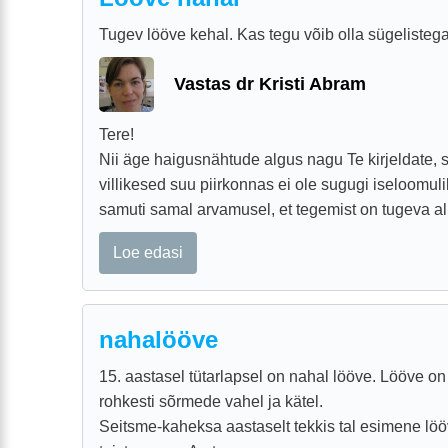
Tugev lööve kehal. Kas tegu võib olla sügelisteg
Vastas dr Kristi Abram
Tere!
Nii äge haigusnähtude algus nagu Te kirjeldate, 
villikesed suu piirkonnas ei ole sugugi iseloomul
samuti samal arvamusel, et tegemist on tugeva alle
Loe edasi
nahalööve
15. aastasel tütarlapsel on nahal lööve. Lööve on vi
rohkesti sõrmede vahel ja kätel.
Seitsme-kaheksa aastaselt tekkis tal esimene löö