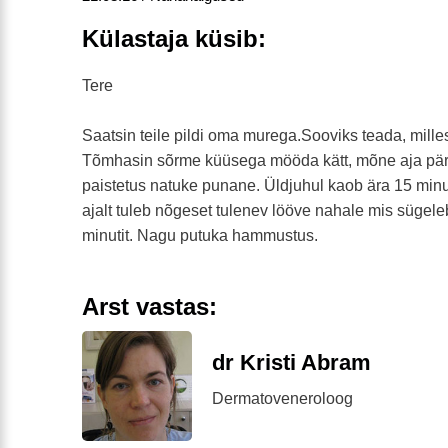
Külastaja küsib:
Tere
Saatsin teile pildi oma murega.Sooviks teada, milles
Tõmhasin sõrme küüsega mööda kätt, mõne aja päras
paistetus natuke punane. Üldjuhul kaob ära 15 minut
ajalt tuleb nõgeset tulenev lööve nahale mis sügel
minutit. Nagu putuka hammustus.
Arst vastas:
dr Kristi Abram
Dermatoveneroloog