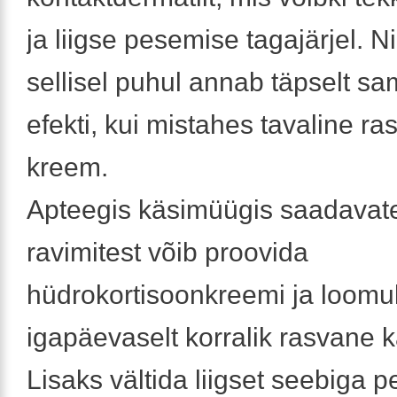
ja liigse pesemise tagajärjel. N
sellisel puhul annab täpselt sa
efekti, kui mistahes tavaline r
kreem.
Apteegis käsimüügis saadavat
ravimitest võib proovida
hüdrokortisoonkreemi ja loomul
igapäevaselt korralik rasvane 
Lisaks vältida liigset seebiga p