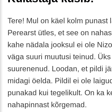
Tere! Mul on käel kolm punast l
Perearst ütles, et see on naha
kahe nädala jooksul ei ole Niz
väga suuri muutusi teinud. Üks 
suurenenud. Loodan, et pildi jä
midagi öelda. Pildil ei ole laigud
punakad kui tegelikult. On ka k
nahapinnast kõrgemad.