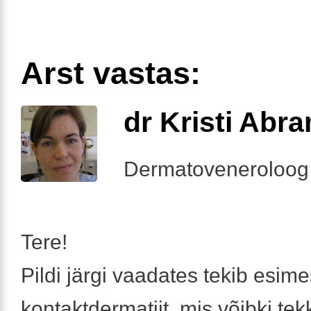
Arst vastas:
dr Kristi Abr
Dermatoveneroloog
Tere!
Pildi järgi vaadates tekib esim
kontaktdermatiit, mis võibki te