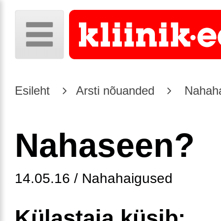
Esileht
Arsti nõuanded
Nahaha
Nahaseen?
14.05.16 / Nahahaigused
Külastaja küsib: