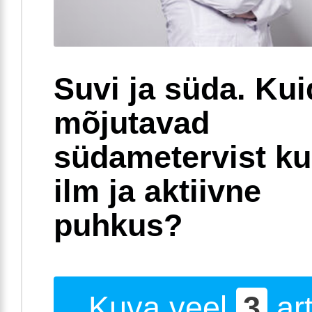
Suvi ja süda. Ku
mõjutavad
südametervist k
ilm ja aktiivne
puhkus?
Kuva veel
3
art