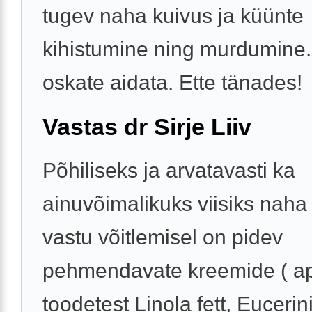
tugev naha kuivus ja küünte
kihistumine ning murdumine
oskate aidata. Ette tänades!
Vastas dr Sirje Liiv
Põhiliseks ja arvatavasti ka
ainuvõimalikuks viisiks naha
vastu võitlemisel on pidev
pehmendavate kreemide ( ap
toodetest Linola fett, Eucerin