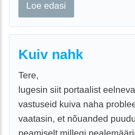
Loe edasi
Kuiv nahk
Tere,
lugesin siit portaalist eelnev
vastuseid kuiva naha proble
vaatasin, et nõuanded puudu
peamiselt millegi pealemääri