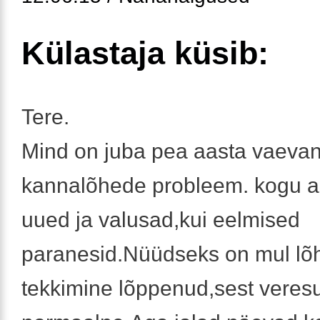
Külastaja küsib:
Tere.
Mind on juba pea aasta vaeva
kannalõhede probleem. kogu ae
uued ja valusad,kui eelmised
paranesid.Nüüdseks on mul lõ
tekkimine lõppenud,sest veres