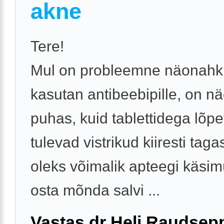
akne
Tere!
Mul on probleemne näonahk.
kasutan antibeebipille, on n
puhas, kuid tablettidega lõp
tulevad vistrikud kiiresti taga
oleks võimalik apteegi käsim
osta mõnda salvi ...
Vastas dr Heli Raudsep