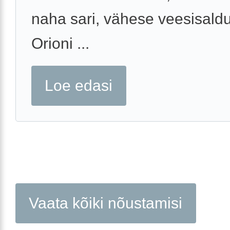
naha sari, vähese veesisald
Orioni ...
Loe edasi
Vaata kõiki nõustamisi