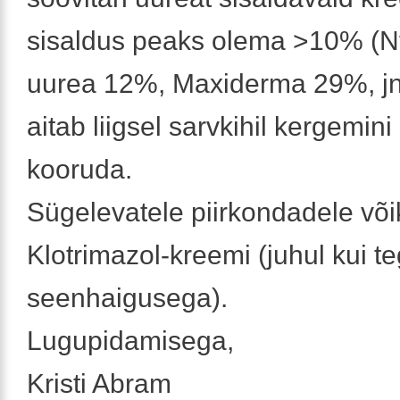
sisaldus peaks olema >10% (Nt
uurea 12%, Maxiderma 29%, jn
aitab liigsel sarvkihil kergemin
kooruda.
Sügelevatele piirkondadele või
Klotrimazol-kreemi (juhul kui t
seenhaigusega).
Lugupidamisega,
Kristi Abram