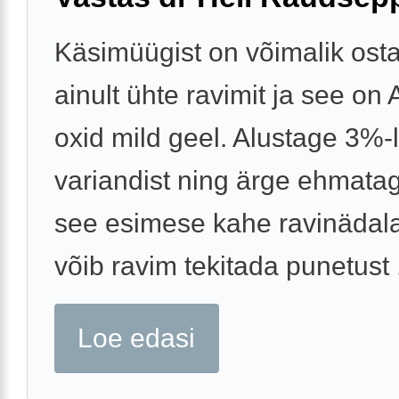
Käsimüügist on võimalik osta
ainult ühte ravimit ja see on
oxid mild geel. Alustage 3%-l
variandist ning ärge ehmatag
see esimese kahe ravinädala
võib ravim tekitada punetust .
Loe edasi