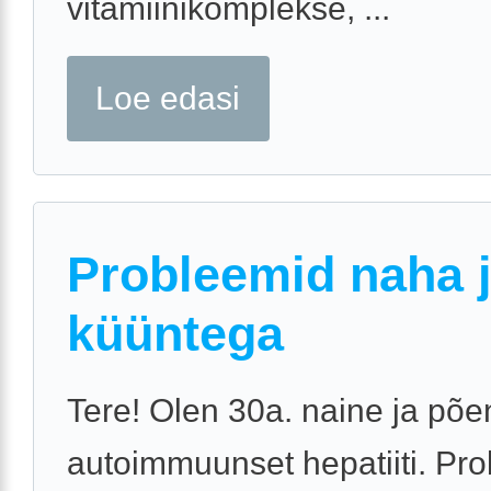
vitamiinikomplekse, ...
Loe edasi
Probleemid naha 
küüntega
Tere! Olen 30a. naine ja põe
autoimmuunset hepatiiti. Pr