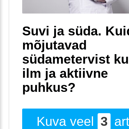
Suvi ja süda. Ku
mõjutavad
südametervist k
ilm ja aktiivne
puhkus?
Kuva veel
3
art