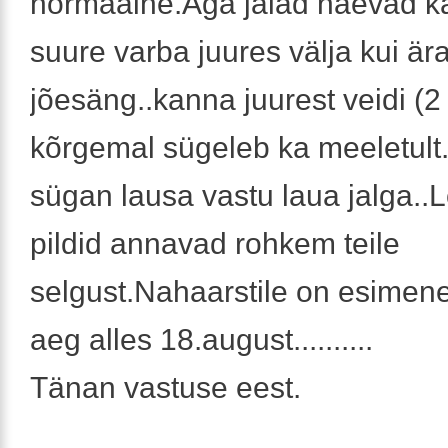
normaalne.Aga jalad näevad ka
suure varba juures välja kui ä
jõesäng..kanna juurest veidi (2
kõrgemal sügeleb ka meeletult
sügan lausa vastu laua jalga..
pildid annavad rohkem teile
selgust.Nahaarstile on esimene
aeg alles 18.august..........
Tänan vastuse eest.