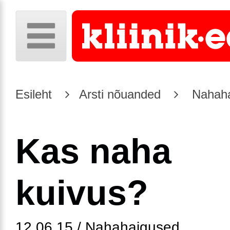
Esileht
Arsti nõuanded
Nahaha
Kas naha
kuivus?
12.06.15 / Nahahaigused