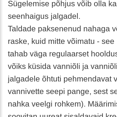
Sügelemise põhjus võib olla k
seenhaigus jalgadel.
Taldade paksenenud nahaga v
raske, kuid mitte võimatu - see l
tahab väga regulaarset hooldus
võiks küsida vanniõli ja vanniõl
jalgadele õhtuti pehmendavat v
vannivette seepi pange, sest s
nahka veelgi rohkem). Määrim
soovitan uureat sisaldavaid k