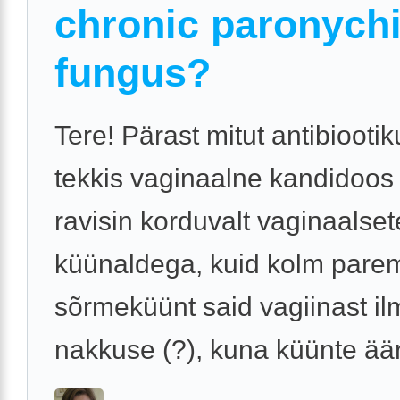
chronic paronychi
fungus?
Tere! Pärast mitut antibiooti
tekkis vaginaalne kandidoos
ravisin korduvalt vaginaalset
küünaldega, kuid kolm pare
sõrmeküünt said vagiinast il
nakkuse (?), kuna küünte äär