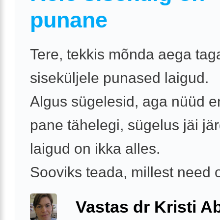
punane
Tere, tekkis mõnda aega taga
siseküljele punased laigud.
Algus sügelesid, aga nüüd e
pane tähelegi, sügelus jäi jär
laigud on ikka alles.
Sooviks teada, millest need o
Vastas dr Kristi 