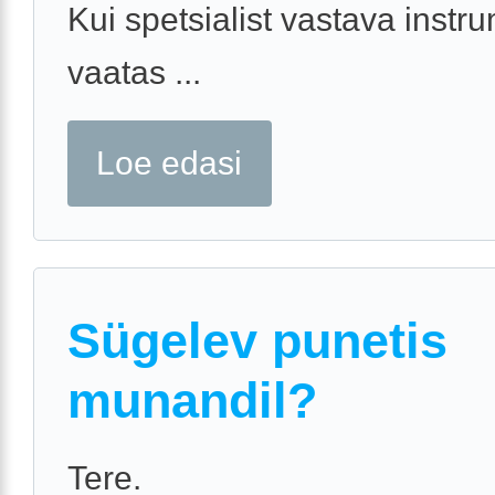
Kui spetsialist vastava inst
vaatas ...
Loe edasi
Sügelev punetis
munandil?
Tere.