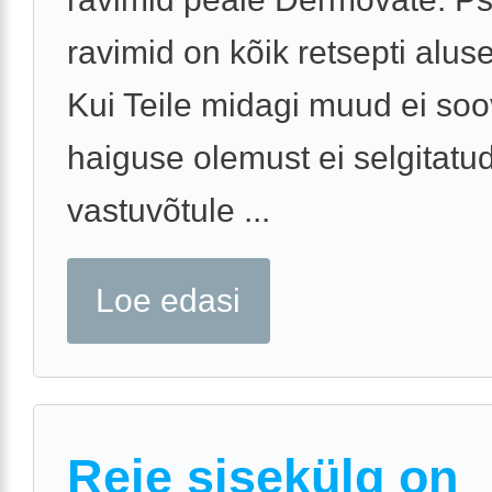
ravimid on kõik retsepti aluse
Kui Teile midagi muud ei soo
haiguse olemust ei selgitatu
vastuvõtule ...
Loe edasi
Reie sisekülg on