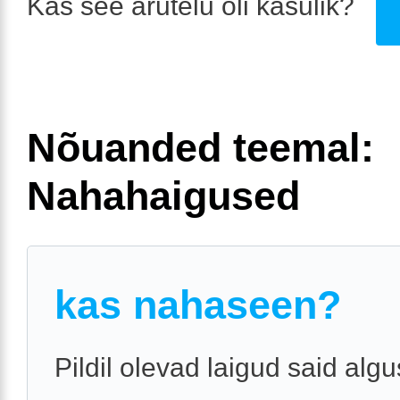
Kas see arutelu oli kasulik?
Nõuanded teemal:
Nahahaigused
kas nahaseen?
Pildil olevad laigud said alg