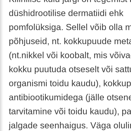
düshidrootilise dermatiidi ehk
pomfolüksiga. Sellel võib olla 
põhjuseid, nt. kokkupuude met
(nt.nikkel või koobalt, mis või
kokku puutuda otseselt või sat
organismi toidu kaudu), kokku
antibiootikumidega (jälle otsen
tarvitamine või toidu kaudu), p
jalgade seenhaigus. Väga oluli