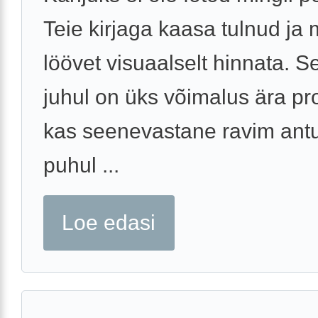
Teie kirjaga kaasa tulnud ja 
löövet visuaalselt hinnata. Se
juhul on üks võimalus ära pr
kas seenevastane ravim ant
puhul ...
Loe edasi