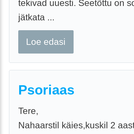
tekivad uuesti. Seetõttu on so
jätkata ...
Loe edasi
Psoriaas
Tere,
Nahaarstil käies,kuskil 2 aas