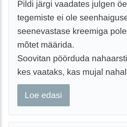
Pildi järgi vaadates julgen öe
tegemiste ei ole seenhaigus
seenevastase kreemiga pol
mõtet määrida.
Soovitan pöörduda nahaarsti
kes vaataks, kas mujal nahal 
Loe edasi