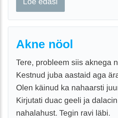
Loe edasi
Akne nöol
Tere, probleem siis aknega n
Kestnud juba aastaid aga ära
Olen käinud ka nahaarsti juu
Kirjutati duac geeli ja dalacin
nahalahust. Tegin ravi läbi.