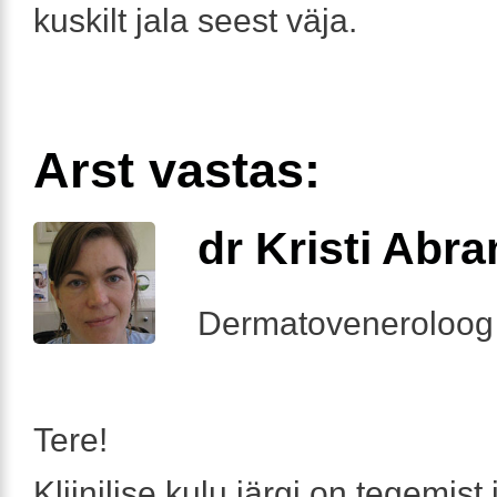
kuskilt jala seest väja.
Arst vastas:
dr Kristi Abr
Dermatoveneroloog
Tere!
Kliinilise kulu järgi on tegemist 