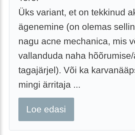
Üks variant, et on tekkinud 
ägenemine (on olemas sellin
nagu acne mechanica, mis v
vallanduda naha hõõrumise/ä
tagajärjel). Või ka karvanääp
mingi ärritaja ...
Loe edasi