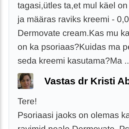
tagasi,ütles ta,et mul käel o
ja määras raviks kreemi - 0
Dermovate cream.Kas mu k
on ka psoriaas?Kuidas ma p
seda kreemi kasutama?Ma ..
Vastas dr Kristi 
Tere!
Psoriaasi jaoks on olemas ka
ravimid peale Dermovate. Ps