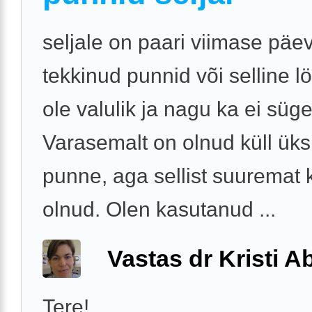
seljale on paari viimase päe
tekkinud punnid või selline lö
ole valulik ja nagu ka ei süge
Varasemalt on olnud küll üks
punne, aga sellist suuremat k
olnud. Olen kasutanud ...
Vastas dr Kristi 
Tere!