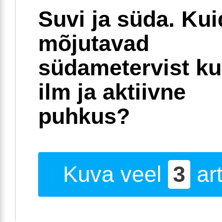
Suvi ja süda. Ku
mõjutavad
südametervist k
ilm ja aktiivne
puhkus?
Kuva veel
3
art