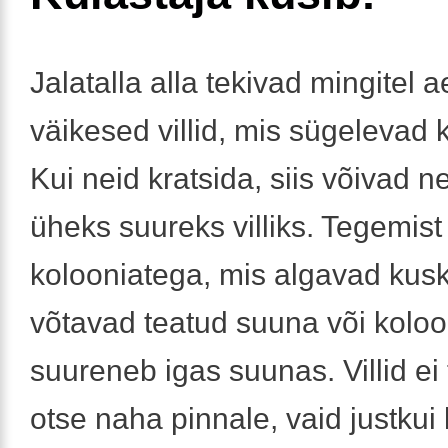
Jalatalla alla tekivad mingitel 
väikesed villid, mis sügelevad 
Kui neid kratsida, siis võivad 
üheks suureks villiks. Tegemist
kolooniatega, mis algavad kuskil
võtavad teatud suuna või koloo
suureneb igas suunas. Villid ei 
otse naha pinnale, vaid justku