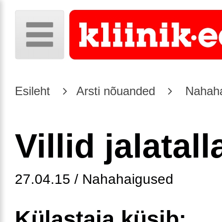
Esileht
Arsti nõuanded
Nahaha
Villid jalatall
27.04.15 / Nahahaigused
Külastaja küsib: