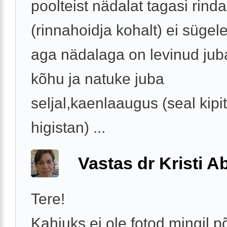
poolteist nädalat tagasi rinda
(rinnahoidja kohalt) ei sügel
aga nädalaga on levinud jub
kõhu ja natuke juba
seljal,kaenlaaugus (seal kipi
higistan) ...
Vastas dr Kristi 
Tere!
Kahjuks ei ole fotod mingil p