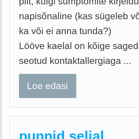
pilt, kuigi sümptomite kirjeld
napisõnaline (kas sügeleb võ
ka või ei anna tunda?)
Lööve kaelal on kõige saged
seotud kontaktallergiaga ...
Loe edasi
punnid seljal