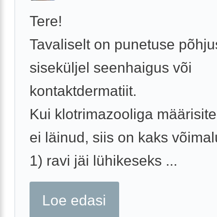
Tere!
Tavaliselt on punetuse põhju
siseküljel seenhaigus või
kontaktdermatiit.
Kui klotrimazooliga määrisite
ei läinud, siis on kaks võimal
1) ravi jäi lühikeseks ...
Loe edasi