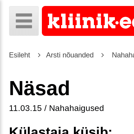
Esileht
Arsti nõuanded
Nahaha
Näsad
11.03.15 / Nahahaigused
Külastaja küsib: