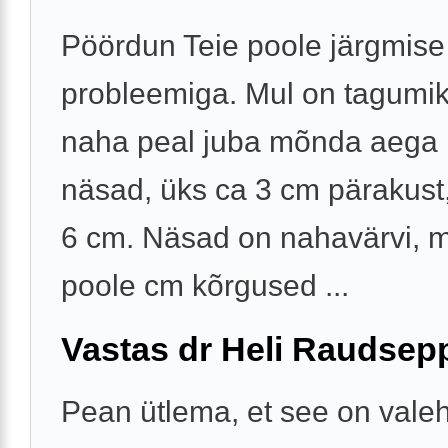
Pöördun Teie poole järgmise
probleemiga. Mul on tagumik
naha peal juba mõnda aega 
näsad, üks ca 3 cm pärakust,
6 cm. Näsad on nahavärvi, m
poole cm kõrgused ...
Vastas dr Heli Raudsep
Pean ütlema, et see on vale