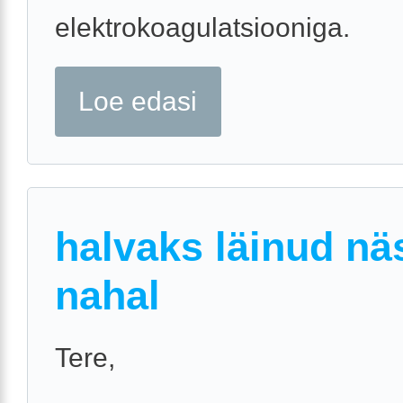
elektrokoagulatsiooniga.
Loe edasi
halvaks läinud nä
nahal
Tere,