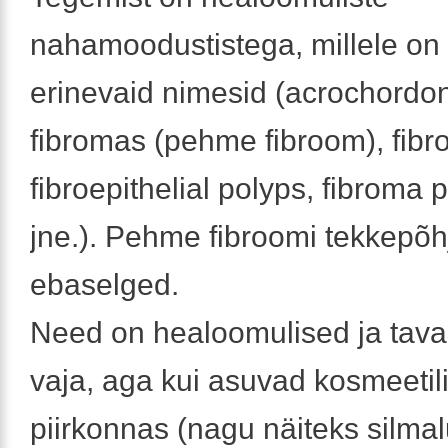
nahamoodustistega, millele on 
erinevaid nimesid (acrochordon
fibromas (pehme fibroom), fibr
fibroepithelial polyps, fibroma
jne.). Pehme fibroomi tekkepõ
ebaselged.
Need on healoomulised ja tavali
vaja, aga kui asuvad kosmeetili
piirkonnas (nagu näiteks silmal