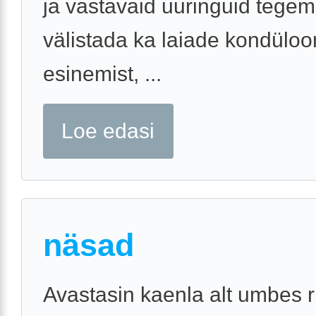
ja vastavaid uuringuid tegem
välistada ka laiade kondülo
esinemist, ...
Loe edasi
näsad
Avastasin kaenla alt umbes 