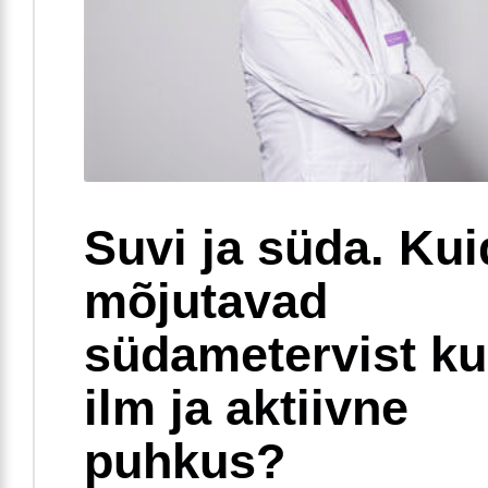
Suvi ja süda. Ku
mõjutavad
südametervist k
ilm ja aktiivne
puhkus?