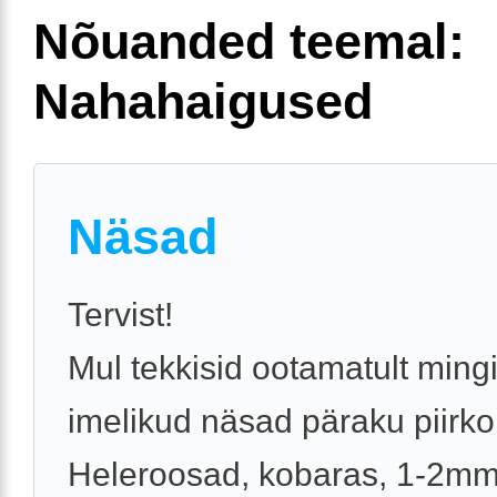
Nõuanded teemal:
Nahahaigused
Näsad
Tervist!
Mul tekkisid ootamatult ming
imelikud näsad päraku piirk
Heleroosad, kobaras, 1-2m