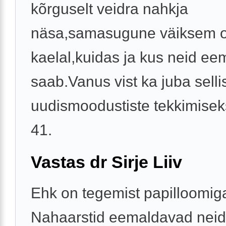
kõrguselt veidra nahkja
näsa,samasugune väiksem 
kaelal,kuidas ja kus neid ee
saab.Vanus vist ka juba selli
uudismoodustiste tekkimise
41.
Vastas dr Sirje Liiv
Ehk on tegemist papilloomig
Nahaarstid eemaldavad neid