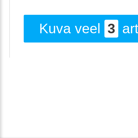
Kuva veel
3
art