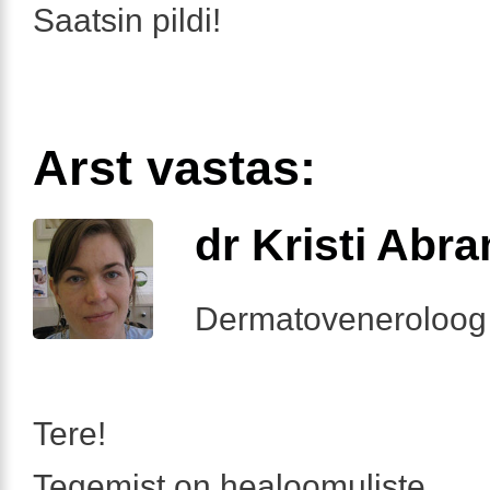
Saatsin pildi!
Arst vastas:
dr Kristi Abr
Dermatoveneroloog
Tere!
Tegemist on healoomuliste