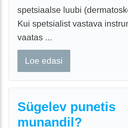
spetsiaalse luubi (dermatosko
Kui spetsialist vastava inst
vaatas ...
Loe edasi
Sügelev punetis
munandil?