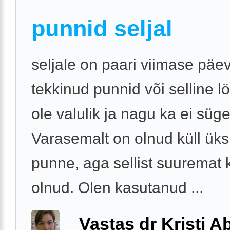
punnid seljal
seljale on paari viimase päe
tekkinud punnid või selline lö
ole valulik ja nagu ka ei süge
Varasemalt on olnud küll üks
punne, aga sellist suuremat k
olnud. Olen kasutanud ...
Vastas dr Kristi 