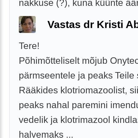
nakkuse (?), kuna küünte äär
Vastas dr Kristi 
Tere!
Põhimõtteliselt mõjub Onyte
pärmseentele ja peaks Teile
Rääkides klotriomazoolist, s
peaks nahal paremini imend
vedelik ja klotrimazool kindla
halvemaks ...