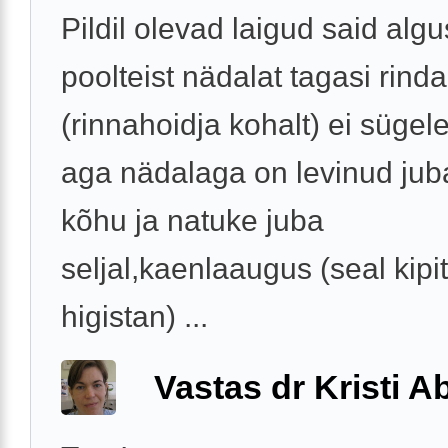
Pildil olevad laigud said alg
poolteist nädalat tagasi rinda
(rinnahoidja kohalt) ei sügel
aga nädalaga on levinud jub
kõhu ja natuke juba
seljal,kaenlaaugus (seal kipi
higistan) ...
Vastas dr Kristi 