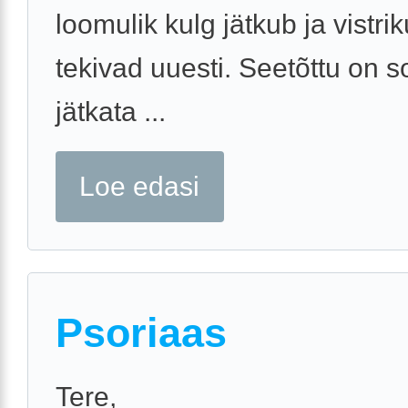
loomulik kulg jätkub ja vistri
tekivad uuesti. Seetõttu on so
jätkata ...
Loe edasi
Psoriaas
Tere,