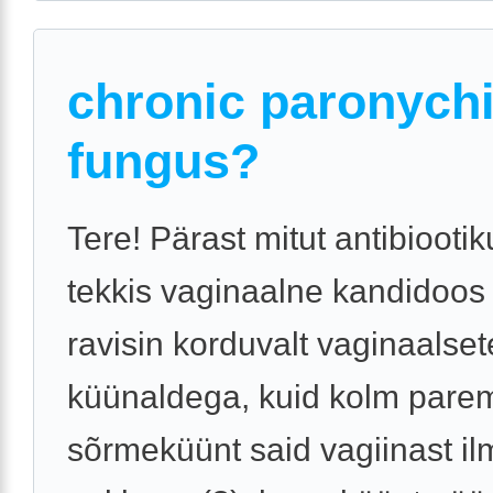
chronic paronychi
fungus?
Tere! Pärast mitut antibiooti
tekkis vaginaalne kandidoos
ravisin korduvalt vaginaalset
küünaldega, kuid kolm pare
sõrmeküünt said vagiinast il