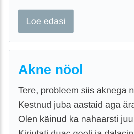
Loe edasi
Akne nöol
Tere, probleem siis aknega n
Kestnud juba aastaid aga ära
Olen käinud ka nahaarsti juu
Kirjutati duac geeli ja dalacin