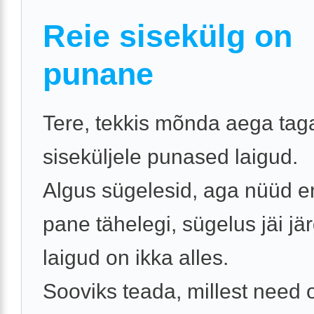
Reie sisekülg on
punane
Tere, tekkis mõnda aega taga
siseküljele punased laigud.
Algus sügelesid, aga nüüd e
pane tähelegi, sügelus jäi jär
laigud on ikka alles.
Sooviks teada, millest need o