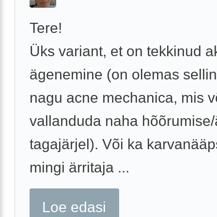
Tere!
Üks variant, et on tekkinud 
ägenemine (on olemas sellin
nagu acne mechanica, mis v
vallanduda naha hõõrumise/ä
tagajärjel). Või ka karvanääp
mingi ärritaja ...
Loe edasi