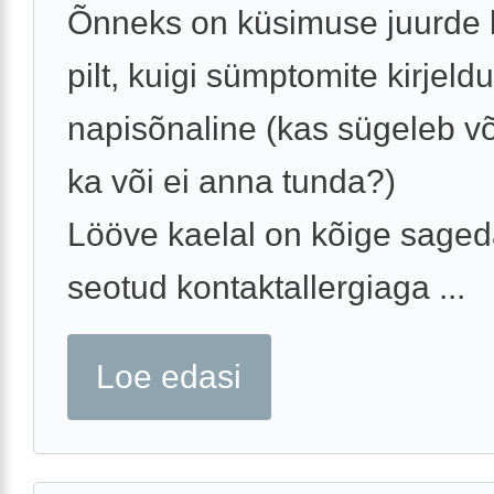
Õnneks on küsimuse juurde l
pilt, kuigi sümptomite kirjeld
napisõnaline (kas sügeleb võ
ka või ei anna tunda?)
Lööve kaelal on kõige saged
seotud kontaktallergiaga ...
Loe edasi