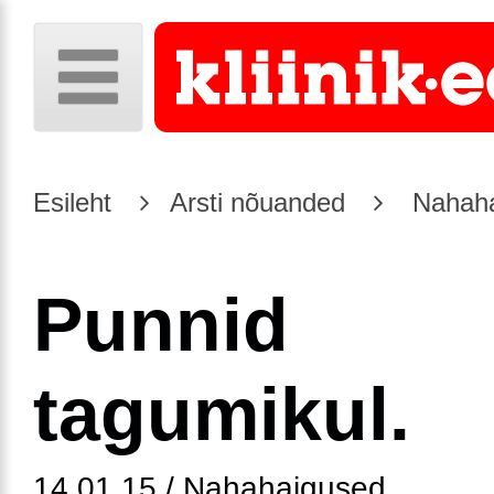
Esileht
Arsti nõuanded
Nahaha
Punnid
tagumikul.
14.01.15 / Nahahaigused