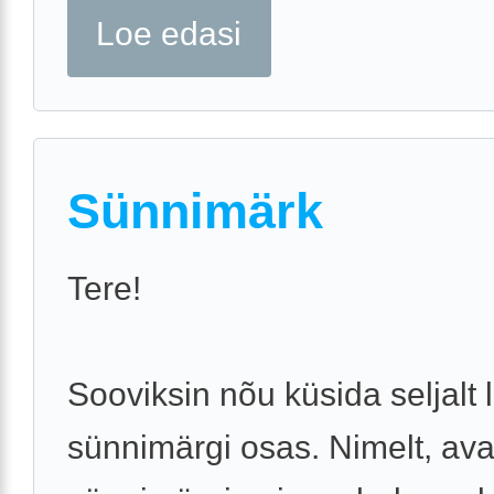
Loe edasi
Sünnimärk
Tere!
Sooviksin nõu küsida seljalt 
sünnimärgi osas. Nimelt, ava