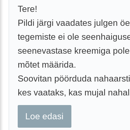
Tere!
Pildi järgi vaadates julgen öe
tegemiste ei ole seenhaigus
seenevastase kreemiga pol
mõtet määrida.
Soovitan pöörduda nahaarsti
kes vaataks, kas mujal nahal 
Loe edasi