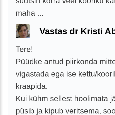
suutsin korra veel kooriku kä
maha ...
Vastas dr Kristi 
Tere!
Püüdke antud piirkonda mitt
vigastada ega ise kettu/koor
kraapida.
Kui kühm sellest hoolimata jä
püsib ja kipub veritsema, so