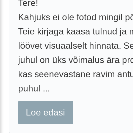
Tere!
Kahjuks ei ole fotod mingil p
Teie kirjaga kaasa tulnud ja 
löövet visuaalselt hinnata. Se
juhul on üks võimalus ära pr
kas seenevastane ravim ant
puhul ...
Loe edasi