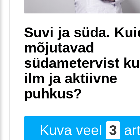
Suvi ja süda. Ku
mõjutavad
südametervist k
ilm ja aktiivne
puhkus?
Kuva veel
3
art