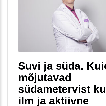
Suvi ja süda. Ku
mõjutavad
südametervist k
ilm ja aktiivne