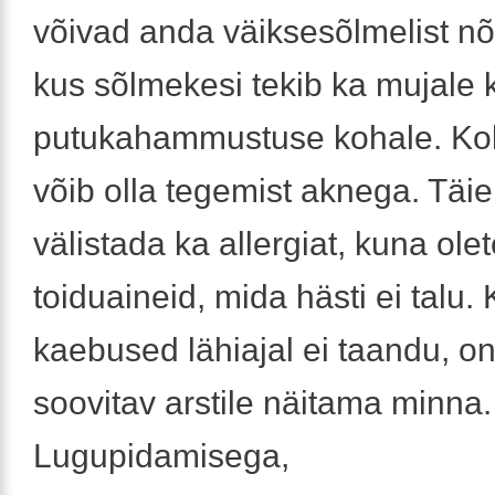
võivad anda väiksesõlmelist n
kus sõlmekesi tekib ka mujale k
putukahammustuse kohale. K
võib olla tegemist aknega. Täiel
välistada ka allergiat, kuna ole
toiduaineid, mida hästi ei talu. 
kaebused lähiajal ei taandu, on 
soovitav arstile näitama minna.
Lugupidamisega,