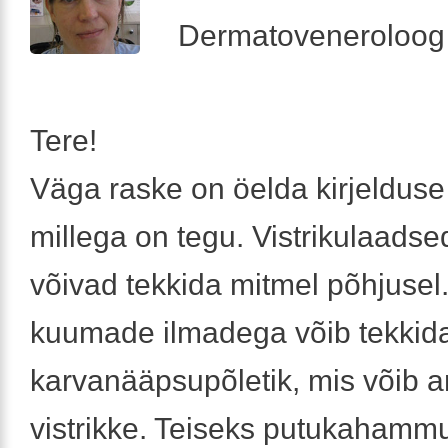
Dermatoveneroloog
Tere!
Väga raske on öelda kirjelduse 
millega on tegu. Vistrikulaads
võivad tekkida mitmel põhjusel.
kuumade ilmadega võib tekkid
karvanääpsupõletik, mis võib 
vistrikke. Teiseks putukahamm