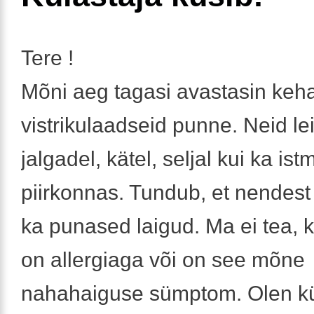
Tere !
Mõni aeg tagasi avastasin keh
vistrikulaadseid punne. Neid lei
jalgadel, kätel, seljal kui ka ist
piirkonnas. Tundub, et nendest 
ka punased laigud. Ma ei tea, 
on allergiaga või on see mõne
nahahaiguse sümptom. Olen kül