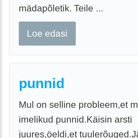
mädapõletik. Teile ...
Loe edasi
punnid
Mul on selline probleem,et mu
imelikud punnid.Käisin arsti
juures,öeldi,et tuulerõuged.J