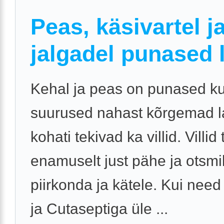
Peas, käsivartel j
jalgadel punased 
Kehal ja peas on punased ku
suurused nahast kõrgemad l
kohati tekivad ka villid. Villid
enamuselt just pähe ja otsm
piirkonda ja kätele. Kui need
ja Cutaseptiga üle ...