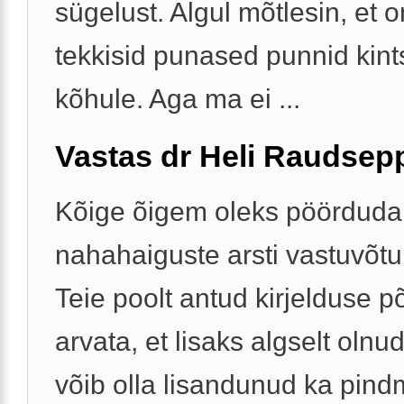
sügelust. Algul mõtlesin, et o
tekkisid punased punnid kint
kõhule. Aga ma ei ...
Vastas dr Heli Raudsep
Kõige õigem oleks pöörduda
nahahaiguste arsti vastuvõtul
Teie poolt antud kirjelduse p
arvata, et lisaks algselt olnu
võib olla lisandunud ka pin