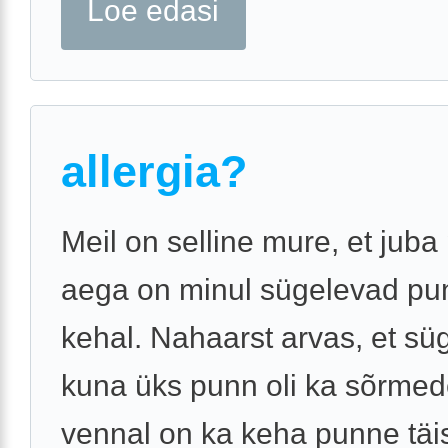
Loe edasi
allergia?
Meil on selline mure, et juba
aega on minul sügelevad pu
kehal. Nahaarst arvas, et süg
kuna üks punn oli ka sõrmed
vennal on ka keha punne täis