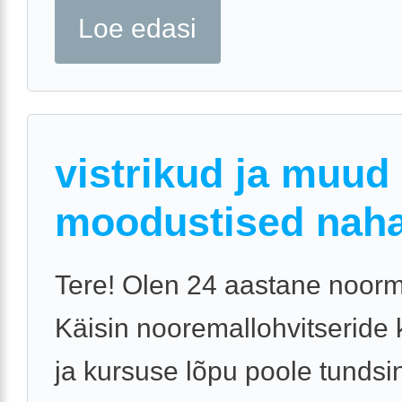
Loe edasi
vistrikud ja muud
moodustised nahal
Tere! Olen 24 aastane noor
Käisin nooremallohvitseride 
ja kursuse lõpu poole tundsi