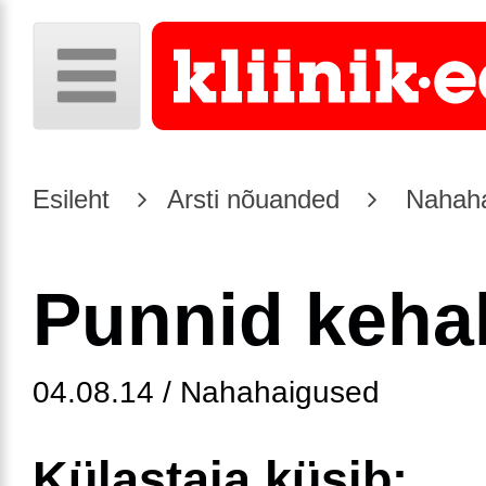
Esileht
Arsti nõuanded
Nahaha
Punnid keha
04.08.14 / Nahahaigused
Külastaja küsib: