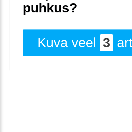
puhkus?
Kuva veel
3
art