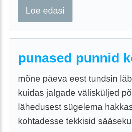
Loe edasi
punased punnid k
mõne päeva eest tundsin läb
kuidas jalgade välisküljed p
lähedusest sügelema hakkas
kohtadesse tekkisid sääsek