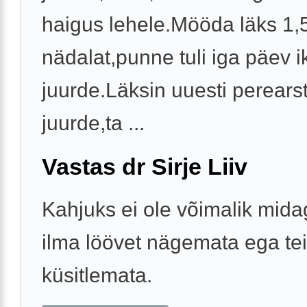
haigus lehele.Mööda läks 1,
nädalat,punne tuli iga päev i
juurde.Läksin uuesti perearst
juurde,ta ...
Vastas dr Sirje Liiv
Kahjuks ei ole võimalik mida
ilma löövet nägemata ega te
küsitlemata.