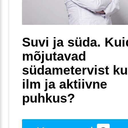
Suvi ja süda. Ku
mõjutavad
südametervist k
ilm ja aktiivne
puhkus?