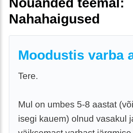
Nõuanded teemal:
Nahahaigused
Moodustis varba a
Tere.
Mul on umbes 5-8 aastat (või
isegi kauem) olnud vasakul j
väiksemast varbast järgmise 