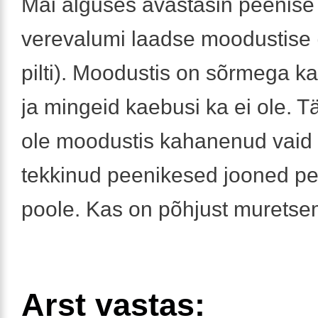
Mai alguses avastasin peenise
verevalumi laadse moodustise (
pilti). Moodustis on sõrmega ka
ja mingeid kaebusi ka ei ole. T
ole moodustis kahanenud vaid 
tekkinud peenikesed jooned p
poole. Kas on põhjust murets
Arst vastas: