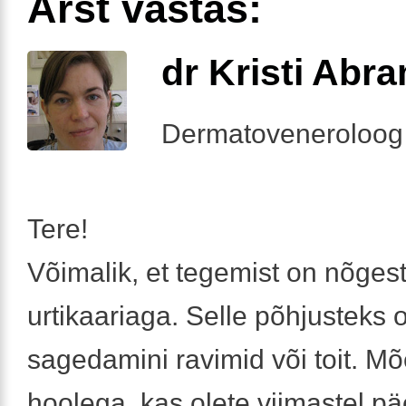
Arst vastas:
dr Kristi Abr
Dermatoveneroloog
Tere!
Võimalik, et tegemist on nõges
urtikaariaga. Selle põhjusteks 
sagedamini ravimid või toit. M
hoolega, kas olete viimastel p