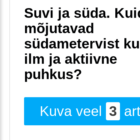
Suvi ja süda. Ku
mõjutavad
südametervist k
ilm ja aktiivne
puhkus?
Kuva veel
3
art