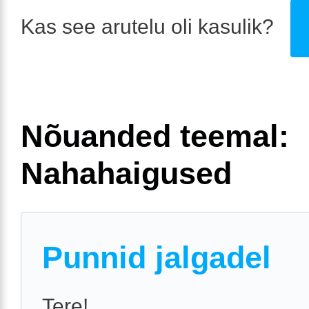
Kas see arutelu oli kasulik?
Nõuanded teemal:
Nahahaigused
Punnid jalgadel
Tere!