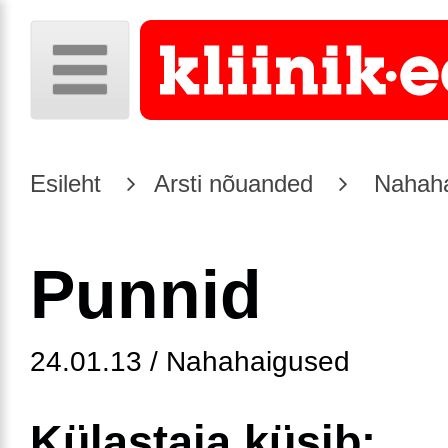
Esileht
Arsti nõuanded
Nahaha
Punnid
24.01.13 / Nahahaigused
Külastaja küsib: