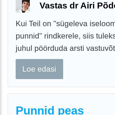
Vastas dr Airi Põd
Kui Teil on "sügeleva iselo
punnid" rindkerele, siis tuleks
juhul pöörduda arsti vastuvõt
Loe edasi
Punnid peas