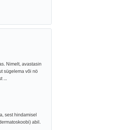
as. Nimelt, avastasin
ut sügelema või nö
 ...
a, sest hindamisel
dermatoskoobi) abil.