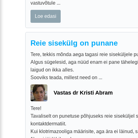
vastuvõtule ...
Loe edasi
Reie sisekülg on punane
Tere, tekkis mõnda aega tagasi reie siseküljele 
Algus sügelesid, aga nüüd enam ei pane tähelegi,
laigud on ikka alles.
Sooviks teada, millest need on ...
Vastas dr Kristi Abram
Tere!
Tavaliselt on punetuse põhjuseks reie siseküljel
kontaktdermatiit.
Kui klotrimazooliga määrisite, aga ära ei läinud, s