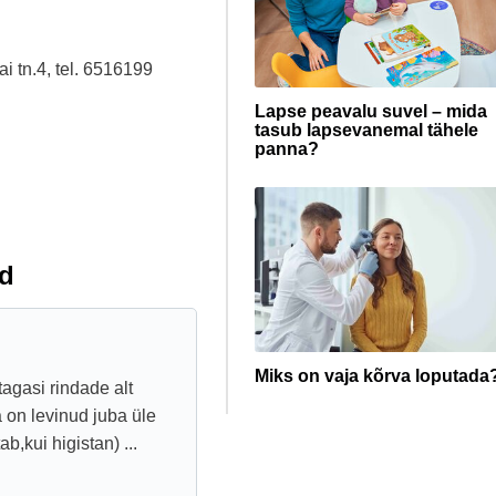
i tn.4, tel. 6516199
Lapse peavalu suvel – mida
tasub lapsevanemal tähele
panna?
d
Miks on vaja kõrva loputada
tagasi rindade alt
 on levinud juba üle
b,kui higistan) ...