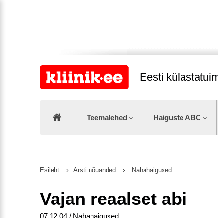
Eesti külastatu
Teemalehed
Haiguste ABC
Esileht
Arsti nõuanded
Nahahaigused
Vajan reaalset abi
07.12.04 / Nahahaigused