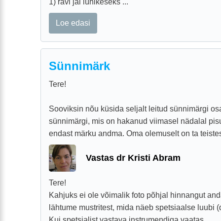
1) ravi jäi lühikeseks ...
Loe edasi
Sünnimärk
Tere!
Sooviksin nõu küsida seljalt leitud sünnimärgi os
sünnimärgi, mis on hakanud viimasel nädalal pis
endast märku andma. Oma olemuselt on ta teistest
Vastas dr Kristi Abram
Tere!
Kahjuks ei ole võimalik foto põhjal hinnangut and
lähtume mustritest, mida näeb spetsiaalse luubi (
Kui spetsialist vastava instrumendiga vaatas ...