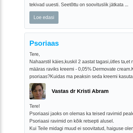
tekivad uuesti. Seetõttu on soovituslik jätkata ...
Loe edasi
Psoriaas
Tere,
Nahaarstil käies,kuskil 2 aastat tagasi,ütles ta,et
määras raviks kreemi - 0,05% Dermovate cream.
psoriaas?Kuidas ma peaksin seda kreemi kasuta
Vastas dr Kristi Abram
Tere!
Psoriaasi jaoks on olemas ka teised ravimid pea
Psoriaasi ravimid on kõik retsepti alusel.
Kui Teile midagi muud ei soovitatud, haiguse olem