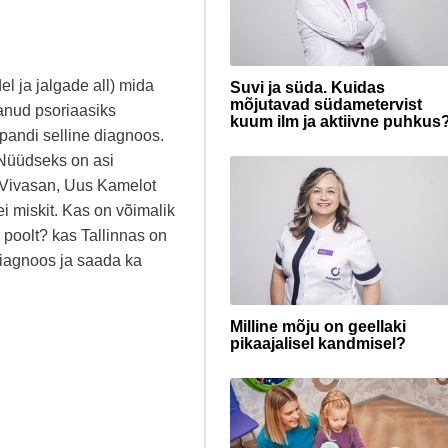
l ja jalgade all) mida
Suvi ja süda. Kuidas
mõjutavad südametervist
anud psoriaasiks
kuum ilm ja aktiivne puhkus
pandi selline diagnoos.
s.Nüüdseks on asi
 (Vivasan, Uus Kamelot
ei miskit. Kas on võimalik
 poolt? kas Tallinnas on
diagnoos ja saada ka
Milline mõju on geellaki
pikaajalisel kandmisel?