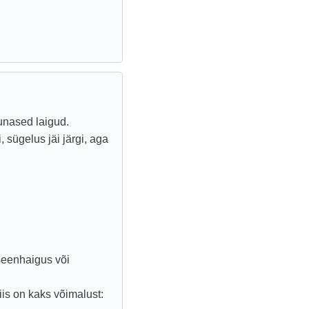
punased laigud.
 sügelus jäi järgi, aga
 seenhaigus või
iis on kaks võimalust: