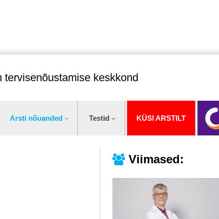
im tervisenõustamise keskkond
Arsti nõuanded
Testid
KÜSI ARSTILT
Viimased: