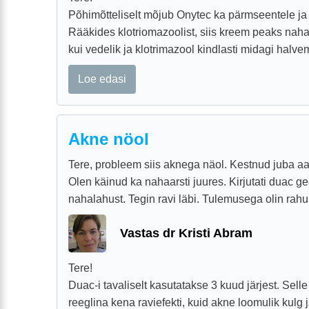
Põhimõtteliselt mõjub Onytec ka pärmseentele ja
Rääkides klotriomazoolist, siis kreem peaks na
kui vedelik ja klotrimazool kindlasti midagi halvem
Loe edasi
Akne nöol
Tere, probleem siis aknega näol. Kestnud juba aa
Olen käinud ka nahaarsti juures. Kirjutati duac gee
nahalahust. Tegin ravi läbi. Tulemusega olin rahul
Vastas dr Kristi Abram
Tere!
Duac-i tavaliselt kasutatakse 3 kuud järjest. Sell
reeglina kena raviefekti, kuid akne loomulik kulg j