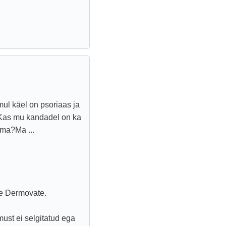
 mul käel on psoriaas ja
Kas mu kandadel on ka
ma?Ma ...
le Dermovate.
ust ei selgitatud ega