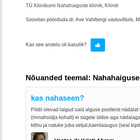
TÜ Kliinikumi Nahahaiguste kliinik, Kliinik
Soovitan pöörduda dr. Ave Vahlbergi vastuvõtule, Ma
Kas see arutelu oli kasulik?
Nõuanded teemal: Nahahaiguse
kas nahaseen?
Pildil olevad laigud said alguse poolteist nädalat 
(rinnahoidja kohalt) ei sügele üldse aga nädalaga
kõhu ja natuke juba seljal,kaenlaaugus (seal kipita