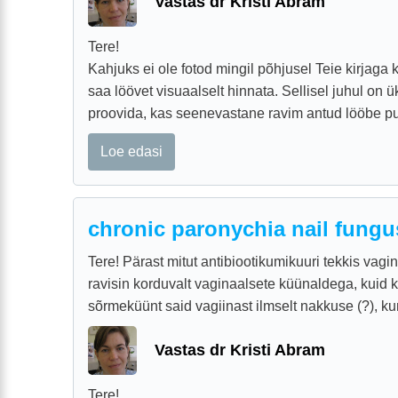
Vastas dr Kristi Abram
Tere!
Kahjuks ei ole fotod mingil põhjusel Teie kirjaga 
saa löövet visuaalselt hinnata. Sellisel juhul on 
proovida, kas seenevastane ravim antud lööbe puh
Loe edasi
chronic paronychia nail fung
Tere! Pärast mitut antibiootikumikuuri tekkis va
ravisin korduvalt vaginaalsete küünaldega, kuid
sõrmeküünt said vagiinast ilmselt nakkuse (?), ku
Vastas dr Kristi Abram
Tere!