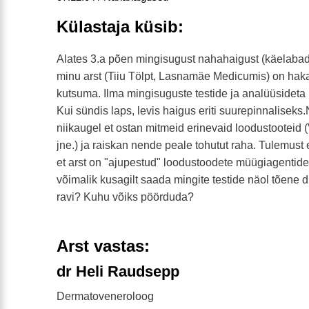
Külastaja küsib:
Alates 3.a põen mingisugust nahahaigust (käelabade
minu arst (Tiiu Tölpt, Lasnamäe Medicumis) on hak
kutsuma. Ilma mingisuguste testide ja analüüsideta 
Kui sündis laps, levis haigus eriti suurepinnalisek
niikaugel et ostan mitmeid erinevaid loodustooteid
jne.) ja raiskan nende peale tohutut raha. Tulemust 
et arst on "ajupestud" loodustoodete müügiagentide
võimalik kusagilt saada mingite testide näol tõene 
ravi? Kuhu võiks pöörduda?
Arst vastas:
dr Heli Raudsepp
Dermatoveneroloog