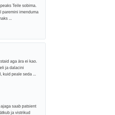
 peaks Teile sobima.
hal paremini imenduma
aks ...
staid aga ära ei kao.
li ja dalacini
, kuid peale seda ...
e ajaga saab patsient
ätkub ja vistrikud