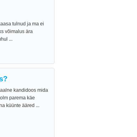
kaasa tulnud ja ma ei
üks võimalus ära
ul ...
us?
ginaalne kandidoos mida
 kolm parema käe
na küünte ääred ...