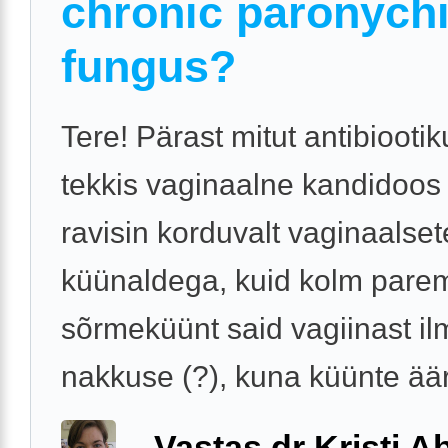
chronic paronychi
fungus?
Tere! Pärast mitut antibiooti
tekkis vaginaalne kandidoos
ravisin korduvalt vaginaalset
küünaldega, kuid kolm pare
sõrmeküünt said vagiinast il
nakkuse (?), kuna küünte äär
Vastas dr Kristi 