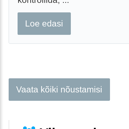
Loe edasi
Vaata kõiki nõustamisi