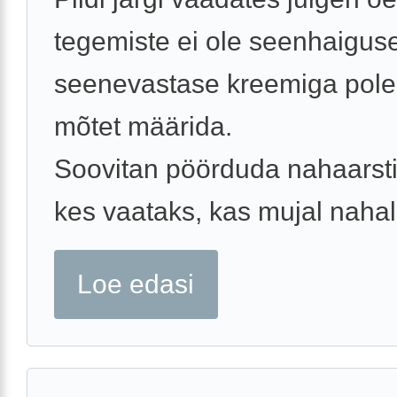
tegemiste ei ole seenhaigus
seenevastase kreemiga pol
mõtet määrida.
Soovitan pöörduda nahaarsti
kes vaataks, kas mujal nahal 
Loe edasi