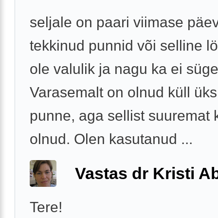
seljale on paari viimase päe
tekkinud punnid või selline lö
ole valulik ja nagu ka ei süge
Varasemalt on olnud küll üks
punne, aga sellist suuremat k
olnud. Olen kasutanud ...
Vastas dr Kristi 
Tere!