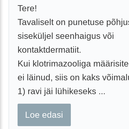
Tere!
Tavaliselt on punetuse põhju
siseküljel seenhaigus või
kontaktdermatiit.
Kui klotrimazooliga määrisite
ei läinud, siis on kaks võimal
1) ravi jäi lühikeseks ...
Loe edasi