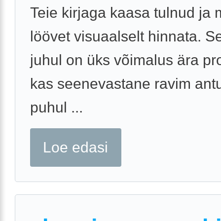
Teie kirjaga kaasa tulnud ja 
löövet visuaalselt hinnata. Se
juhul on üks võimalus ära pr
kas seenevastane ravim ant
puhul ...
Loe edasi