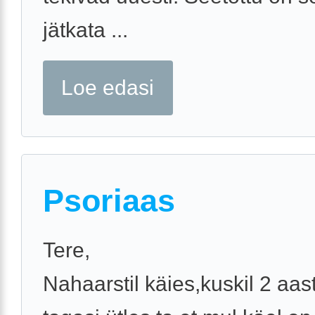
jätkata ...
Loe edasi
Psoriaas
Tere,
Nahaarstil käies,kuskil 2 aas