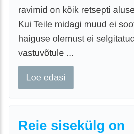
ravimid on kõik retsepti aluse
Kui Teile midagi muud ei soo
haiguse olemust ei selgitatu
vastuvõtule ...
Loe edasi
Reie sisekülg on