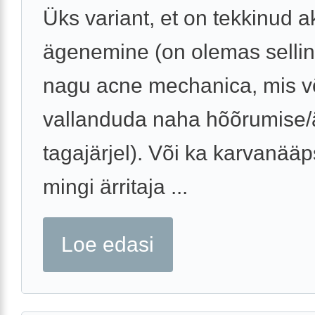
Üks variant, et on tekkinud 
ägenemine (on olemas sellin
nagu acne mechanica, mis v
vallanduda naha hõõrumise/ä
tagajärjel). Või ka karvanääp
mingi ärritaja ...
Loe edasi