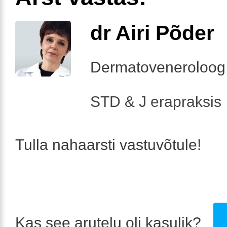
dr Airi Põder
Dermatoveneroloog
STD & J erapraksis
Tulla nahaarsti vastuvõtule!
Kas see arutelu oli kasulik?