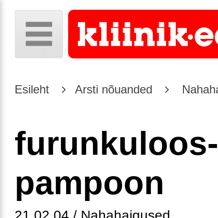
Esileht
Arsti nõuanded
Nahaha
furunkuloos
pampoon
21.02.04 / Nahahaigused