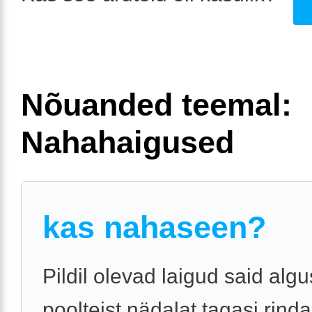
Nõuanded teemal:
Nahahaigused
kas nahaseen?
Pildil olevad laigud said alg
poolteist nädalat tagasi rinda