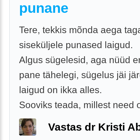
punane
Tere, tekkis mõnda aega taga
siseküljele punased laigud.
Algus sügelesid, aga nüüd e
pane tähelegi, sügelus jäi jär
laigud on ikka alles.
Sooviks teada, millest need o
Vastas dr Kristi 