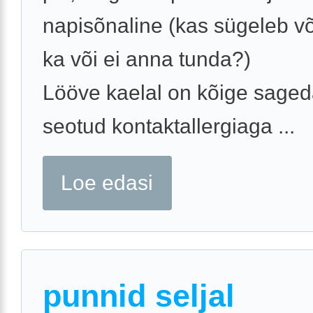
napisõnaline (kas sügeleb võ
ka või ei anna tunda?)
Lööve kaelal on kõige saged
seotud kontaktallergiaga ...
Loe edasi
punnid seljal