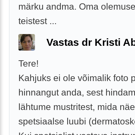
märku andma. Oma olemusel
teistest ...
Vastas dr Kristi 
Tere!
Kahjuks ei ole võimalik foto 
hinnangut anda, sest hindam
lähtume mustritest, mida nä
spetsiaalse luubi (dermatosko