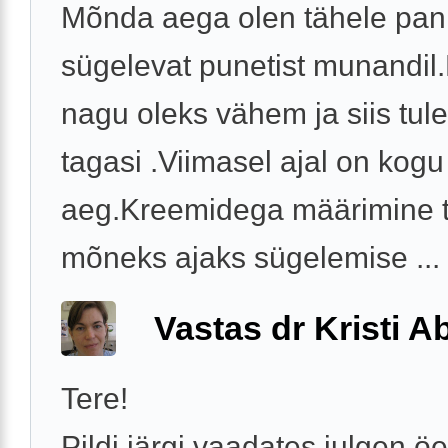
Mõnda aega olen tähele pa
sügelevat punetist munandil
nagu oleks vähem ja siis tul
tagasi .Viimasel ajal on kogu
aeg.Kreemidega määrimine 
mõneks ajaks sügelemise ...
Vastas dr Kristi 
Tere!
Pildi järgi vaadates julgen öe