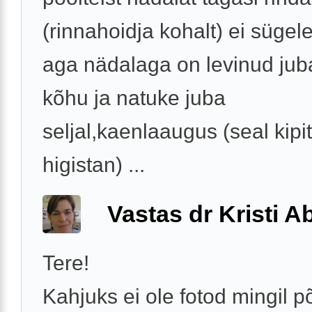
(rinnahoidja kohalt) ei sügel
aga nädalaga on levinud jub
kõhu ja natuke juba
seljal,kaenlaaugus (seal kipi
higistan) ...
Vastas dr Kristi 
Tere!
Kahjuks ei ole fotod mingil p