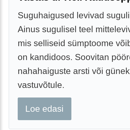
Suguhaigused levivad sugulis
Ainus sugulisel teel mittelevi
mis selliseid sümptoome võib
on kandidoos. Soovitan pöö
nahahaiguste arsti või günek
vastuvõtule.
Loe edasi