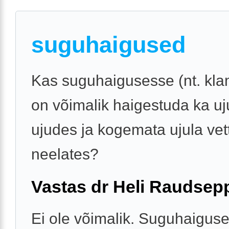
suguhaigused
Kas suguhaigusesse (nt. kl
on võimalik haigestuda ka uj
ujudes ja kogemata ujula vett
neelates?
Vastas dr Heli Raudsep
Ei ole võimalik. Suguhaigus