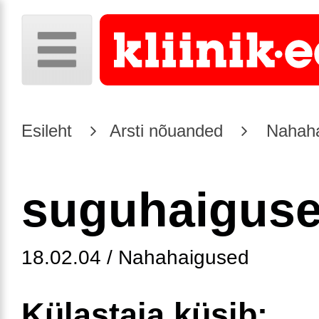
Esileht
Arsti nõuanded
Nahaha
suguhaigus
18.02.04 / Nahahaigused
Külastaja küsib: