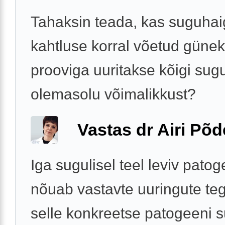
Tahaksin teada, kas suguha
kahtluse korral võetud günek
prooviga uuritakse kõigi sug
olemasolu võimalikkust?
Vastas dr Airi Põd
Iga sugulisel teel leviv pato
nõuab vastavte uuringute teg
selle konkreetse patogeeni s