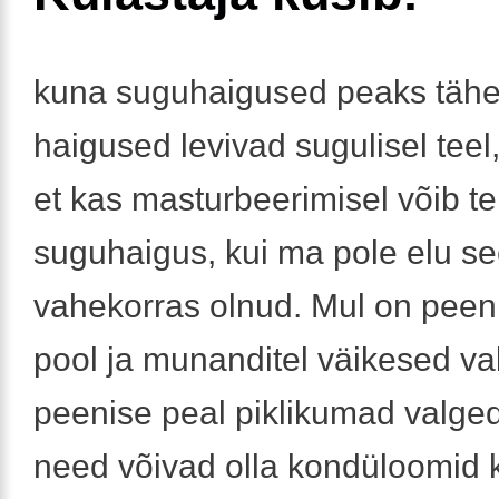
kuna suguhaigused peaks täh
haigused levivad sugulisel teel,
et kas masturbeerimisel võib t
suguhaigus, kui ma pole elu se
vahekorras olnud. Mul on peen
pool ja munanditel väikesed val
peenise peal piklikumad valged
need võivad olla kondüloomid 