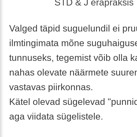
STD & J erapraksis
Valged täpid suguelundil ei pru
ilmtingimata mõne suguhaigus
tunnuseks, tegemist võib olla k
nahas olevate näärmete suur
vastavas piirkonnas.
Kätel olevad sügelevad "punni
aga viidata sügelistele.