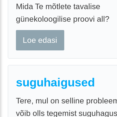
Mida Te mõtlete tavalise
günekoloogilise proovi all?
Loe edasi
suguhaigused
Tere, mul on selline probleem
võib olls tegemist suguhagus