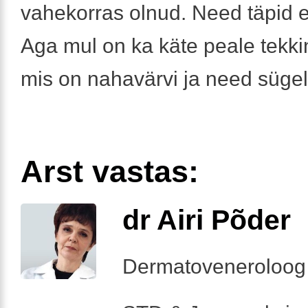
vahekorras olnud. Need täpid e
Aga mul on ka käte peale tekki
mis on nahavärvi ja need süge
Arst vastas:
dr Airi Põder
Dermatoveneroloog