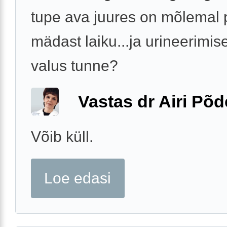
tupe ava juures on mõlemal 
mädast laiku...ja urineerimise
valus tunne?
Vastas dr Airi Põd
Võib küll.
Loe edasi