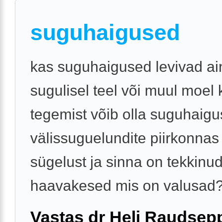
suguhaigused
kas suguhaigused levivad ai
sugulisel teel või muul moel 
tegemist võib olla suguhaigu
välissuguelundite piirkonnas
sügelust ja sinna on tekkinud
haavakesed mis on valusad
Vastas dr Heli Raudsep