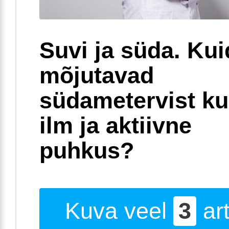
Suvi ja süda. Ku
mõjutavad
südametervist k
ilm ja aktiivne
puhkus?
Kuva veel
3
art