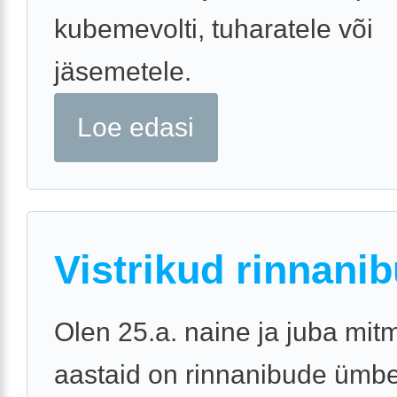
kubemevolti, tuharatele või
jäsemetele.
Loe edasi
Vistrikud rinnani
Olen 25.a. naine ja juba mit
aastaid on rinnanibude ümb