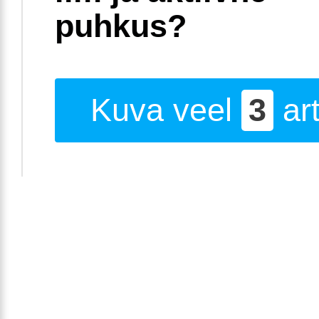
puhkus?
Kuva veel
3
art