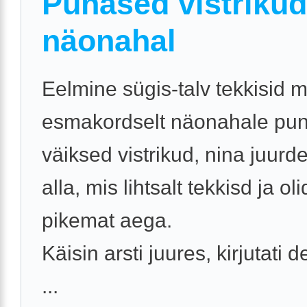
Punased vistrikud
näonahal
Eelmine sügis-talv tekkisid m
esmakordselt näonahale pu
väiksed vistrikud, nina juurde
alla, mis lihtsalt tekkisd ja ol
pikemat aega.
Käisin arsti juures, kirjutati d
...