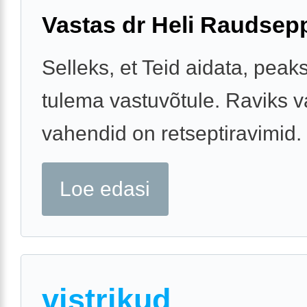
Vastas dr Heli Raudsep
Selleks, et Teid aidata, peaks
tulema vastuvõtule. Raviks v
vahendid on retseptiravimid.
Loe edasi
vistrikud