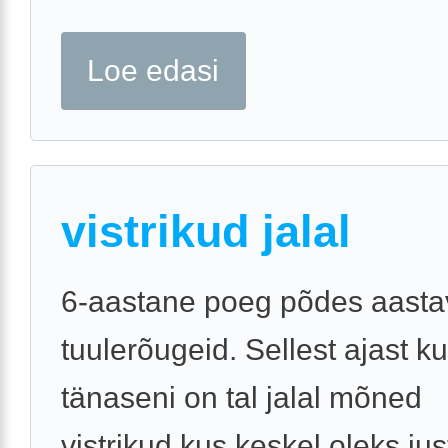
Loe edasi
vistrikud jalal
6-aastane poeg põdes aasta
tuulerõugeid. Sellest ajast ku
tänaseni on tal jalal mõned
vistrikud,kus keskel oleks jus