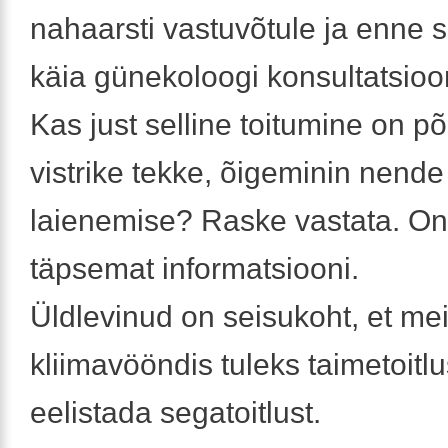
nahaarsti vastuvõtule ja enne s
käia günekoloogi konsultatsioon
Kas just selline toitumine on p
vistrike tekke, õigeminin nende
laienemise? Raske vastata. On
täpsemat informatsiooni.
Üldlevinud on seisukoht, et me
kliimavööndis tuleks taimetoitl
eelistada segatoitlust.