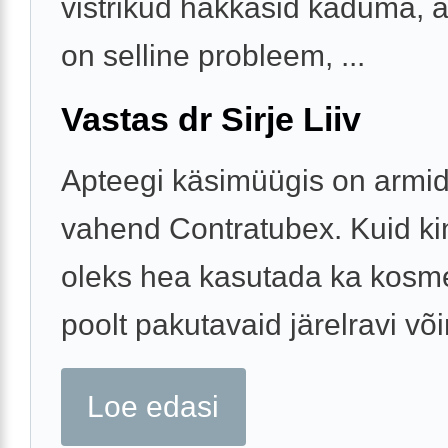
vistrikud hakkasid kaduma, 
on selline probleem, ...
Vastas dr Sirje Liiv
Apteegi käsimüügis on armid
vahend Contratubex. Kuid kin
oleks hea kasutada ka kosme
poolt pakutavaid järelravi võ
Loe edasi