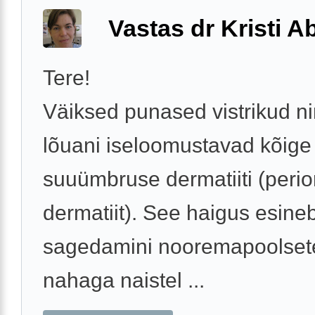
Vastas dr Kristi 
Tere!
Väiksed punased vistrikud ni
lõuani iseloomustavad kõig
suuümbruse dermatiiti (perio
dermatiit). See haigus esine
sagedamini nooremapoolsete
nahaga naistel ...