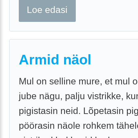
Loe edasi
Armid näol
Mul on selline mure, et mul o
jube nägu, palju vistrikke, k
pigistasin neid. Lõpetasin pi
pöörasin näole rohkem tähel