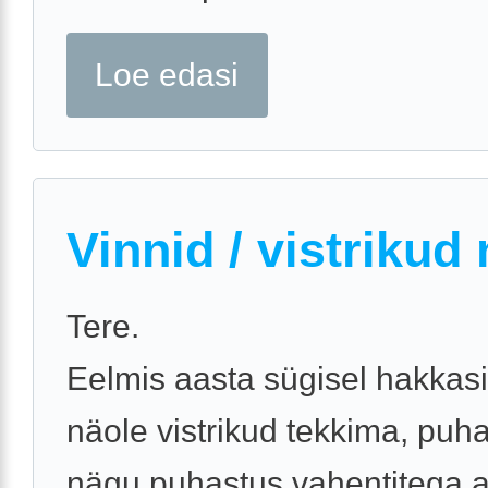
Loe edasi
Vinnid / vistrikud 
Tere.
Eelmis aasta sügisel hakkas
näole vistrikud tekkima, puha
nägu puhastus vahentitega a