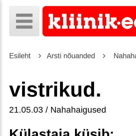
Esileht
Arsti nõuanded
Nahaha
vistrikud.
21.05.03 / Nahahaigused
Külastaja küsib: