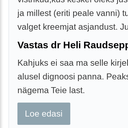
ja millest (eriti peale vanni) t
valget kreemjat asjandust. Jus
Vastas dr Heli Raudsep
Kahjuks ei saa ma selle kirj
alusel dignoosi panna. Peak
nägema Teie last.
Loe edasi