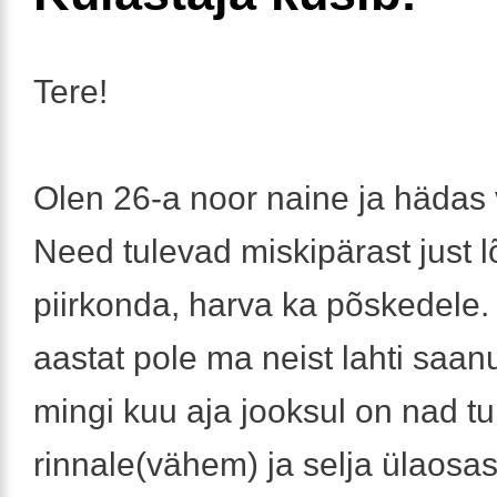
Tere!
Olen 26-a noor naine ja hädas v
Need tulevad miskipärast just 
piirkonda, harva ka põskedele.
aastat pole ma neist lahti saa
mingi kuu aja jooksul on nad t
rinnale(vähem) ja selja ülaosa