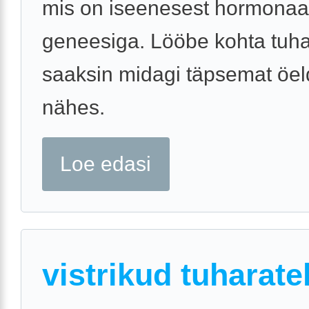
mis on iseenesest hormonaa
geneesiga. Lööbe kohta tuha
saaksin midagi täpsemat öel
nähes.
Loe edasi
vistrikud tuharate