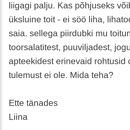
liigagi palju. Kas põhjuseks võib
üksluine toit - ei söö liha, lihato
saia. sellega piirdubki mu toit
toorsalatitest, puuviljadest, jogu
apteekidest erinevaid rohtusid
tulemust ei ole. Mida teha?
Ette tänades
Liina