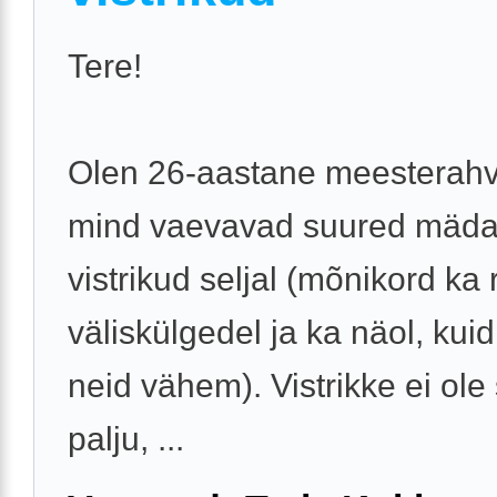
Tere!
Olen 26-aastane meesterahv
mind vaevavad suured mäd
vistrikud seljal (mõnikord ka 
väliskülgedel ja ka näol, kui
neid vähem). Vistrikke ei ole s
palju, ...