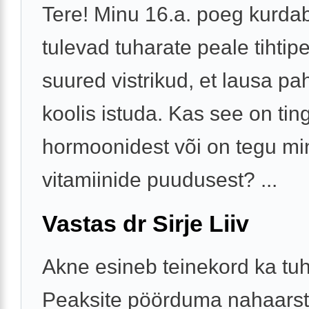
Tere! Minu 16.a. poeg kurdab,
tulevad tuharate peale tihtip
suured vistrikud, et lausa pa
koolis istuda. Kas see on tin
hormoonidest või on tegu min
vitamiinide puudusest? ...
Vastas dr Sirje Liiv
Akne esineb teinekord ka tuh
Peaksite pöörduma nahaarsti