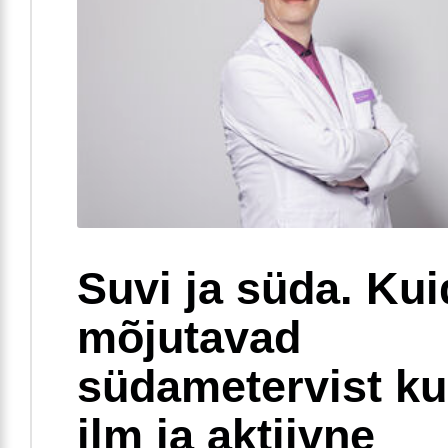
Suvi ja süda. Ku
mõjutavad
südametervist k
ilm ja aktiivne