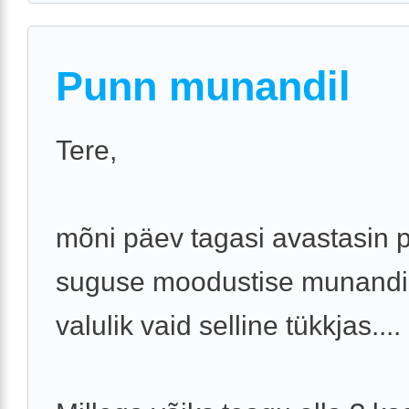
Punn munandil
Tere,
mõni päev tagasi avastasin 
suguse moodustise munandil,
valulik vaid selline tükkjas....