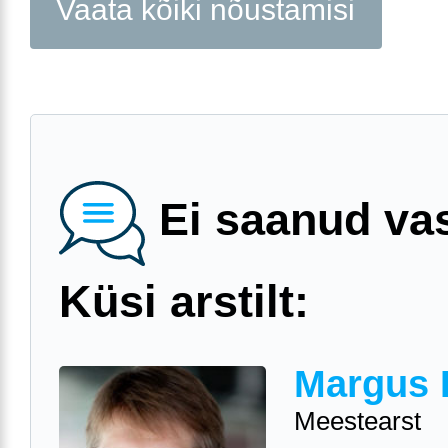
Vaata kõiki nõustamisi
Ei saanud va
Küsi arstilt:
Margus 
Meestearst