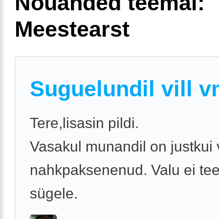
Nõuanded teemal:
Meestearst
Suguelundil vill v
Tere,lisasin pildi.
Vasakul munandil on justkui v
nahkpaksenenud. Valu ei tee
sügele.