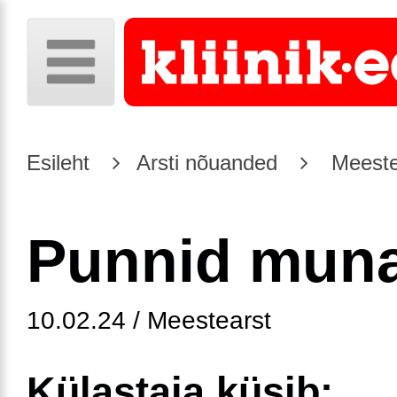
Esileht
Arsti nõuanded
Meeste
Punnid muna
10.02.24 / Meestearst
Külastaja küsib: