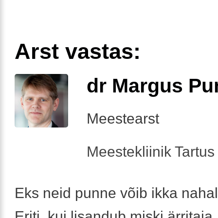
Arst vastas:
dr Margus Pu
Meestearst
Meestekliinik Tartus 
Eks neid punne võib ikka nahal
Eriti, kui lisandub miski ärritaja.