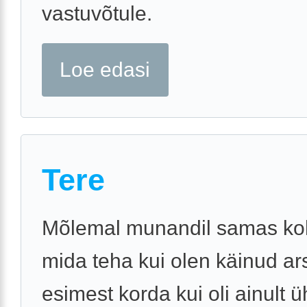
vastuvõtule.
Loe edasi
Tere
Mõlemal munandil samas ko
mida teha kui olen käinud ars
esimest korda kui oli ainult ü