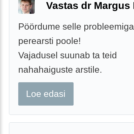
Vastas dr Margus
Pöördume selle probleemig
perearsti poole!
Vajadusel suunab ta teid
nahahaiguste arstile.
Loe edasi