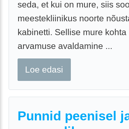
seda, et kui on mure, siis soo
meestekliinikus noorte nõus
kabinetti. Sellise mure kohta
arvamuse avaldamine ...
Loe edasi
Punnid peenisel j