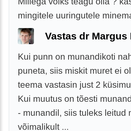
Millega võiks teagu olla ? ka
mingitele uuringutele minema
Vastas dr Margus
Kui punn on munandikoti naha
puneta, siis miskit muret ei o
teema vastasin just 2 küsimus
Kui muutus on tõesti munand
- munandil, siis tuleks leitud
võimalikult ...