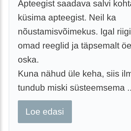
Apteegist saadava salvi koh
küsima apteegist. Neil ka
nõustamisvõimekus. Igal riigil
omad reeglid ja täpsemalt öe
oska.
Kuna nähud üle keha, siis il
tundub miski süsteemsema ..
Loe edasi