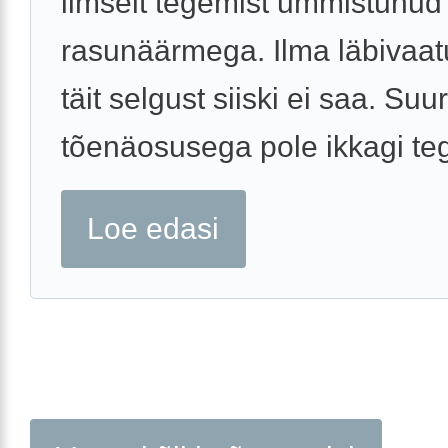
ilmselt tegemist ummistunud
rasunäärmega. Ilma läbivaatu
täit selgust siiski ei saa. Suu
tõenäosusega pole ikkagi teg
Loe edasi