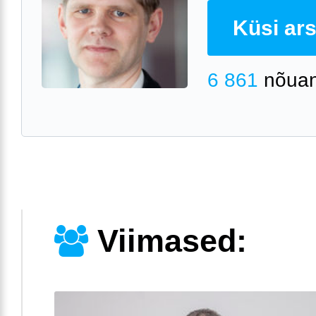
Küsi arst
6 861
nõuan
Viimased: