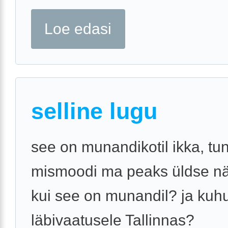
Loe edasi
selline lugu
see on munandikotil ikka, tu
mismoodi ma peaks üldse n
kui see on munandil? ja kuhu
läbivaatusele Tallinnas?