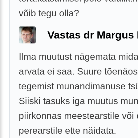
võib tegu olla?
Vastas dr Margus
Ilma muutust nägemata midag
arvata ei saa. Suure tõenäo
tegemist munandimanuse tsü
Siiski tasuks iga muutus mu
piirkonnas meestearstile või
perearstile ette näidata.