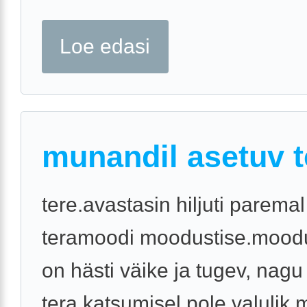
Loe edasi
munandil asetuv t
tere.avastasin hiljuti parema
teramoodi moodustise.moodu
on hästi väike ja tugev, nagu 
tera.katsumisel pole valulik.