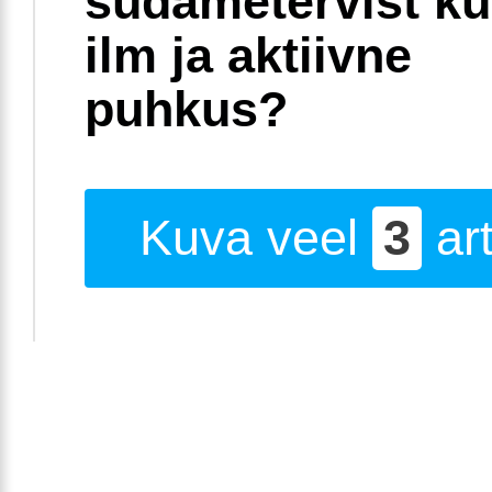
südametervist k
ilm ja aktiivne
puhkus?
Kuva veel
3
art