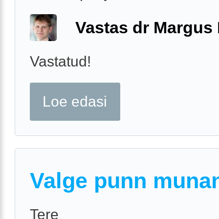
Vastas dr Margus
Vastatud!
Loe edasi
Valge punn munan
Tere