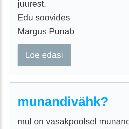
juurest.
Edu soovides
Margus Punab
Loe edasi
munandivähk?
mul on vasakpoolsel munand