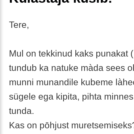
Tere,
Mul on tekkinud kaks punakat (
tundub ka natuke màda sees ol
munni munandile kubeme làhed
sügele ega kipita, pihta minnes
tunda.
Kas on pōhjust muretsemiseks