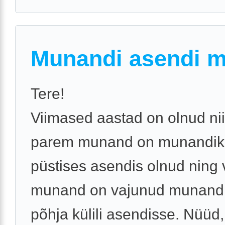
Munandi asendi 
Tere!
Viimased aastad on olnud nii
parem munand on munandiko
püstises asendis olnud ning
munand on vajunud munandi
põhja külili asendisse. Nüüd,