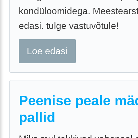
kondüloomidega. Meestearst
edasi. tulge vastuvõtule!
Loe edasi
Peenise peale mä
pallid