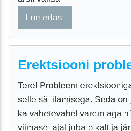
Loe edasi
Erektsiooni probl
Tere! Probleem erektsiooniga
selle säilitamisega. Seda on
ka vahetevahel varem aga n
viimasel ajal juba pikalt ja jär