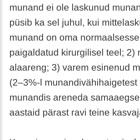
munand ei ole laskunud munand
püsib ka sel juhul, kui mittelas
munand on oma normaalsesse
paigaldatud kirurgilisel teel; 2
alaareng; 3) varem esinenud 
(2–3%-l munandivähihaigetest 
munandis areneda samaaegsel
aastaid pärast ravi teine kasvaj