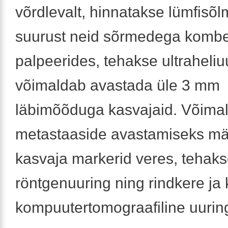
võrdlevalt, hinnatakse lümfisõ
suurust neid sõrmedega kombe
palpeerides, tehakse ultraheliu
võimaldab avastada üle 3 mm
läbimõõduga kasvajaid. Võimal
metastaaside avastamiseks mä
kasvaja markerid veres, tehak
röntgenuuring ning rindkere j
kompuutertomograafiline uurin