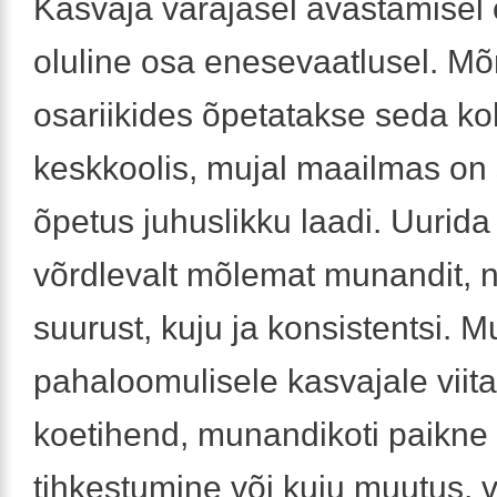
Kasvaja varajasel avastamisel
oluline osa enesevaatlusel. 
osariikides õpetatakse seda koh
keskkoolis, mujal maailmas on 
õpetus juhuslikku laadi. Uurida
võrdlevalt mõlemat munandit, 
suurust, kuju ja konsistentsi. 
pahaloomulisele kasvajale viit
koetihend, munandikoti paikne
tihkestumine või kuju muutus, 