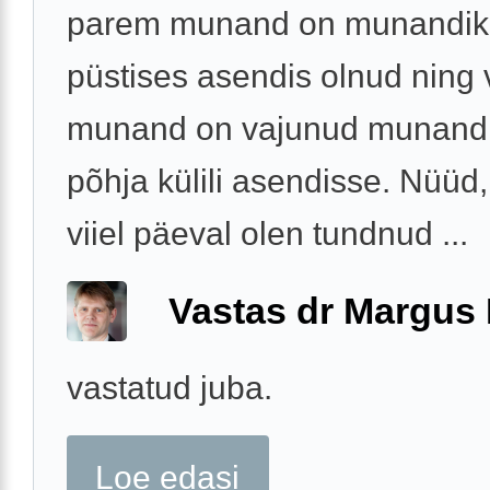
parem munand on munandiko
püstises asendis olnud ning
munand on vajunud munandi
põhja külili asendisse. Nüüd,
viiel päeval olen tundnud ...
Vastas dr Margus
vastatud juba.
Loe edasi