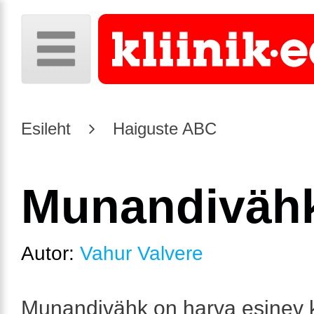
Esileht
Haiguste ABC
Munandiväh
Autor:
Vahur Valvere
Munandivähk on harva esinev 