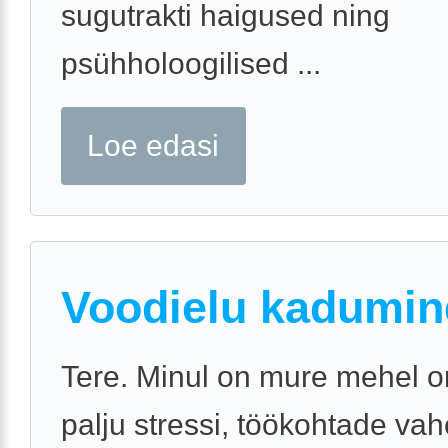
sugutrakti haigused ning
psühholoogilised ...
Loe edasi
Voodielu kadumin
Tere. Minul on mure mehel o
palju stressi, töökohtade va