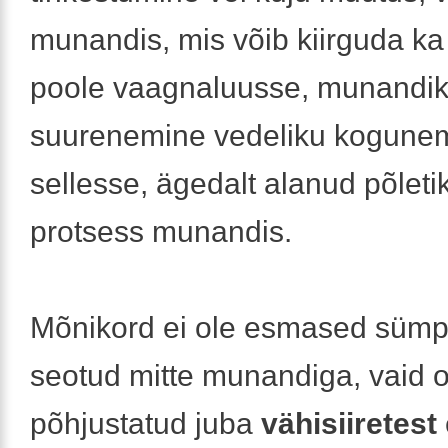
munandis, mis võib kiirguda k
poole vaagnaluusse, munandik
suurenemine vedeliku kogunem
sellesse, ägedalt alanud põlet
protsess munandis.
Mõnikord ei ole esmased süm
seotud mitte munandiga, vaid 
põhjustatud juba
vähisiiretest