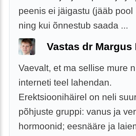
peenis ei jäigastu (jääb pool
ning kui õnnestub saada ...
Vastas dr Margus
Vaevalt, et ma sellise mure 
interneti teel lahendan.
Erektsioonihäirel on neli suur
põhjuste gruppi: vanus ja v
hormoonid; eesnääre ja laie