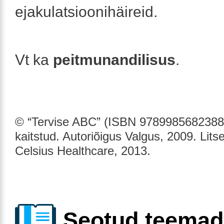
ejakulatsioonihäireid.
Vt ka
peitmunandilisus
.
© “Tervise ABC” (ISBN 9789985682388)
kaitstud. Autoriõigus Valgus, 2009. Lits
Celsius Healthcare, 2013.
Seotud teemad