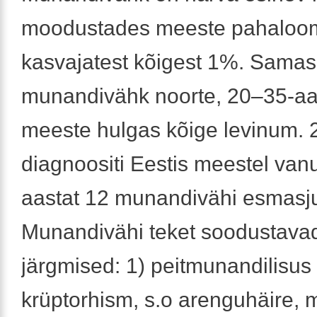
moodustades meeste pahaloom
kasvajatest kõigest 1%. Samas 
munandivähk noorte, 20–35-aa
meeste hulgas kõige levinum. 
diagnoositi Eestis meestel va
aastat 12 munandivähi esmasj
Munandivähi teket soodustavad
järgmised: 1) peitmunandilisus
krüptorhism, s.o arenguhäire, m