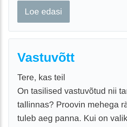
Loe edasi
Vastuvõtt
Tere, kas teil
On tasilised vastuvõtud nii ta
tallinnas? Proovin mehega r
tuleb aeg panna. Kui on vali