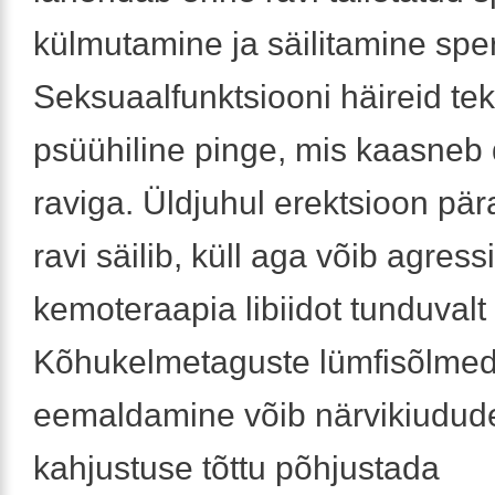
külmutamine ja säilitamine sp
Seksuaalfunktsiooni häireid tek
psüühiline pinge, mis kaasneb 
raviga. Üldjuhul erektsioon pär
ravi säilib, küll aga võib agress
kemoteraapia libiidot tunduval
Kõhukelmetaguste lümfisõlmede
eemaldamine võib närvikiudud
kahjustuse tõttu põhjustada