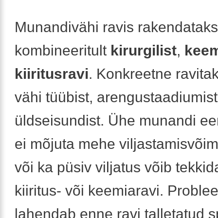
Munandivähi ravis rakendatak
kombineeritult
kirurgilist
,
keem
kiiritusravi
. Konkreetne ravitak
vähi tüübist, arengustaadiumist
üldseisundist. Ühe munandi e
ei mõjuta mehe viljastamisvõime
või ka püsiv viljatus võib tekkid
kiiritus- või keemiaravi. Proble
lahendab enne ravi talletatud 