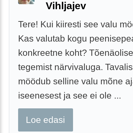
Vihljajev
Tere! Kui kiiresti see valu 
Kas valutab kogu peenisepea
konkreetne koht? Tõenäolise
tegemist närvivaluga. Tavalis
möödub selline valu mõne aj
iseenesest ja see ei ole ...
Loe edasi