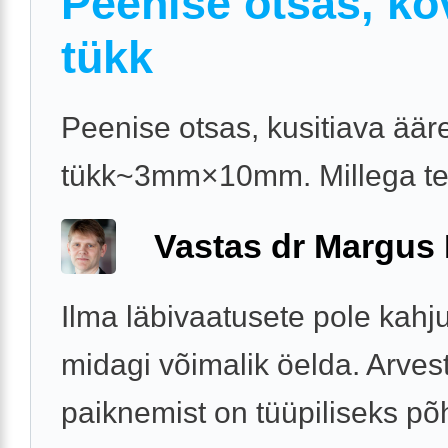
Peenise otsas, kõ
tükk
Peenise otsas, kusitiava äär
tükk~3mm×10mm. Millega t
Vastas dr Margus
Ilma läbivaatusete pole kahj
midagi võimalik öelda. Arves
paiknemist on tüüpiliseks põ