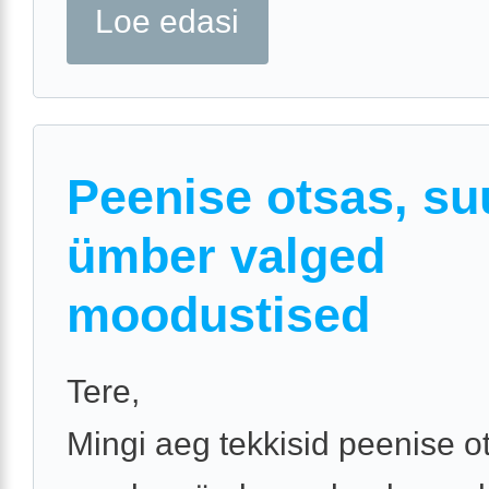
Loe edasi
Peenise otsas, s
ümber valged
moodustised
Tere,
Mingi aeg tekkisid peenise o