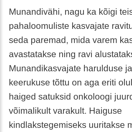
Munandivähi, nagu ka kõigi tei
pahaloomuliste kasvajate ravi
seda paremad, mida varem ka
avastatakse ning ravi alustatak
Munandikasvajate harulduse ja
keerukuse tõttu on aga eriti olul
haiged satuksid onkoloogi juur
võimalikult varakult. Haiguse
kindlakstegemiseks uuritakse