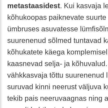
metastaasidest
. Kui kasvaja l
kõhukoopas paiknevate suurte
ümbruses asuvatesse lümfisõl
suurenenud sõlmed tuntavad ka
kõhukatete käega komplemisel.
kaasnevad selja- ja kõhuvalud.
vähkkasvaja tõttu suurenenud 
suruvad kinni neerust väljuva 
tekib pais neeruvaagnas ning a