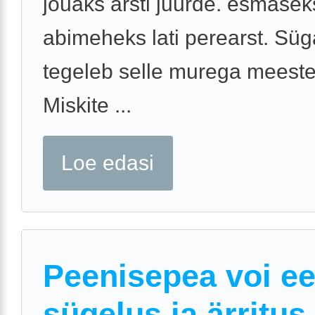
jõuaks arsti juurde. esmasek
abimeheks lati perearst. Süg
tegeleb selle murega meeste
Miskite ...
Loe edasi
Peenisepea voi e
sügelus ja ärritus