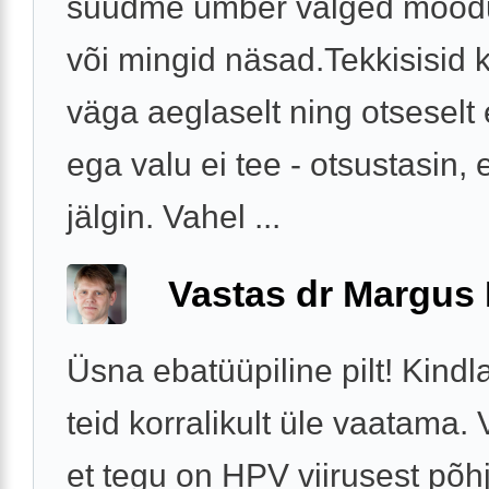
suudme ümber valged mood
või mingid näsad.Tekkisisid 
väga aeglaselt ning otseselt e
ega valu ei tee - otsustasin, et
jälgin. Vahel ...
Vastas dr Margus
Üsna ebatüüpiline pilt! Kindl
teid korralikult üle vaatama. 
et tegu on HPV viirusest põh