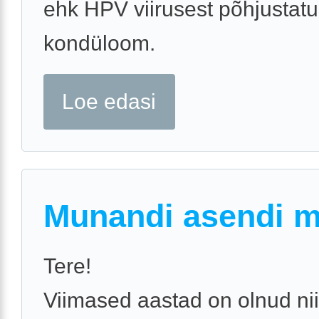
ehk HPV viirusest põhjustat
kondüloom.
Loe edasi
Munandi asendi 
Tere!
Viimased aastad on olnud nii