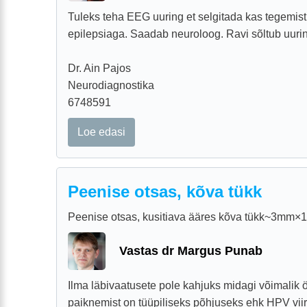
Tuleks teha EEG uuring et selgitada kas tegemist 
epilepsiaga. Saadab neuroloog. Ravi sõltub uurin
Dr. Ain Pajos
Neurodiagnostika
6748591
Loe edasi
Peenise otsas, kõva tükk
Peenise otsas, kusitiava ääres kõva tükk~3mm×
Vastas dr Margus Punab
Ilma läbivaatusete pole kahjuks midagi võimalik 
paiknemist on tüüpiliseks põhjuseks ehk HPV vii