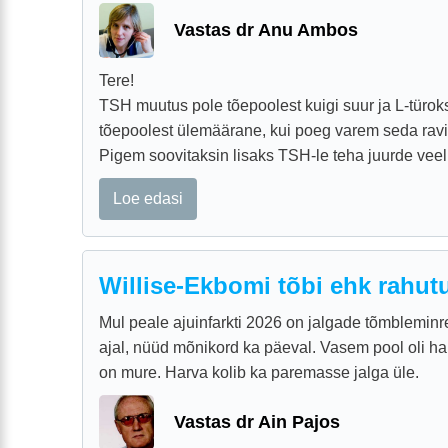
Vastas dr Anu Ambos
Tere!
TSH muutus pole tõepoolest kuigi suur ja L-türok
tõepoolest ülemäärane, kui poeg varem seda ravi
Pigem soovitaksin lisaks TSH-le teha juurde veel 
Loe edasi
Willise-Ekbomi tõbi ehk rahut
Mul peale ajuinfarkti 2026 on jalgade tõmbleminre
ajal, nüüd mõnikord ka päeval. Vasem pool oli ha
on mure. Harva kolib ka paremasse jalga üle.
Vastas dr Ain Pajos