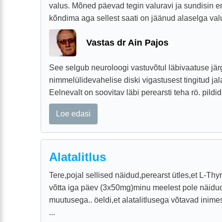
valus. Mõned päevad tegin valuravi ja sundisin e
kõndima aga sellest saati on jäänud alaselga valu,
Vastas dr Ain Pajos
See selgub neuroloogi vastuvõtul läbivaatuse jär
nimmelülidevahelise diski vigastusest tingitud jala
Eelnevalt on soovitav läbi perearsti teha rö. pildid
Loe edasi
Alatalitlus
Tere,pojal sellised näidud,perearst ütles,et L-Thyro
võtta iga päev (3x50mg)minu meelest pole näidu
muutusega.. öeldi,et alatalitlusega võtavad inim
...