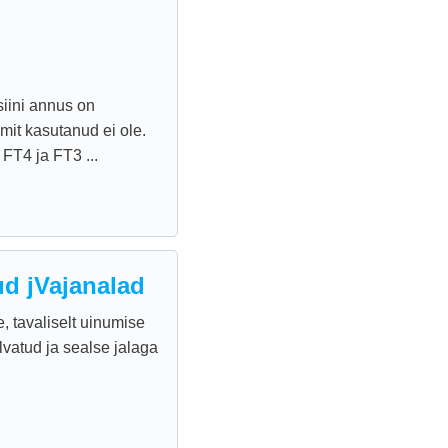
siini annus on
mit kasutanud ei ole.
FT4 ja FT3 ...
ud jVajanalad
, tavaliselt uinumise
lvatud ja sealse jalaga