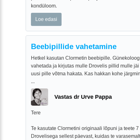
kondüloom.
Loe edasi
Beebipillide vahetamine
Hetkel kasutan Clormetin beebipille. Günekoloog 
vahetada ja kirjutas mulle Drovelis pillid mulle 
uusi pille võtma hakata. Kas hakkan kohe järgmi
...
Vastas dr Urve Pappa
Tere
Te kasutate Clormetini originaali lõpuni ja teete 
Drovelisega sellest päevast, kuidas te varasemal