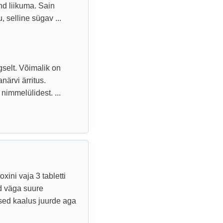
nd liikuma. Sain
 selline sügav ...
gselt. Võimalik on
närvi ärritus.
 nimmelülidest. ...
xini vaja 3 tabletti
d väga suure
esed kaalus juurde aga