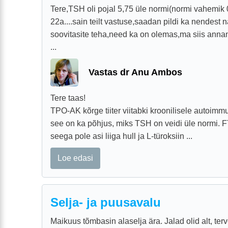
Tere,TSH oli pojal 5,75 üle normi(normi vahemik
22a....sain teilt vastuse,saadan pildi ka nendest 
soovitasite teha,need ka on olemas,ma siis annan
...
Vastas dr Anu Ambos
Tere taas!
TPO-AK kõrge tiiter viitabki kroonilisele autoimmu
see on ka põhjus, miks TSH on veidi üle normi. F
seega pole asi liiga hull ja L-türoksiin ...
Loe edasi
Selja- ja puusavalu
Maikuus tõmbasin alaselja ära. Jalad olid alt, terv