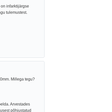
on infarktijärgse
gu tulemustest.
10mm. Millega tegu?
öelda. Arvestades
rusest põhjustatud