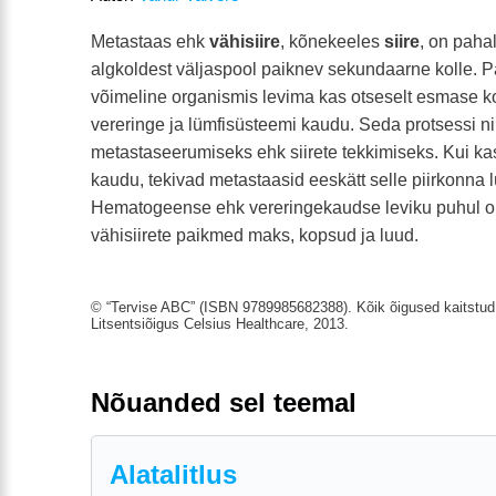
Metastaas ehk
vähisiire
, kõnekeeles
siire
, on paha
algkoldest väljaspool paiknev sekundaarne kolle. 
võimeline organismis levima kas otseselt esmase k
vereringe ja lümfisüsteemi kaudu. Seda protsessi n
metastaseerumiseks ehk siirete tekkimiseks. Kui ka
kaudu, tekivad metastaasid eeskätt selle piirkonna
Hematogeense ehk vereringekaudse leviku puhul
vähisiirete paikmed maks, kopsud ja luud.
© “Tervise ABC” (ISBN 9789985682388). Kõik õigused kaitstud.
Litsentsiõigus Celsius Healthcare, 2013.
Nõuanded sel teemal
Alatalitlus