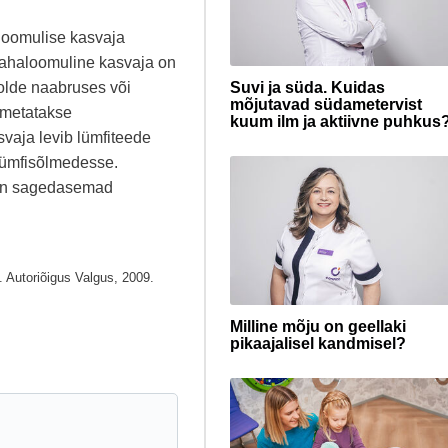
loomulise kasvaja
Pahaloomuline kasvaja on
Suvi ja süda. Kuidas
olde naabruses või
mõjutavad südametervist
imetatakse
kuum ilm ja aktiivne puhkus
svaja levib lümfiteede
 lümfisõlmedesse.
 on sagedasemad
 Autoriõigus Valgus, 2009.
Milline mõju on geellaki
pikaajalisel kandmisel?