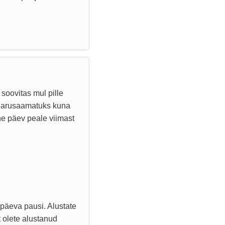
soovitas mul pille
jäi arusaamatuks kuna
ne päev peale viimast
7 päeva pausi. Alustate
t olete alustanud