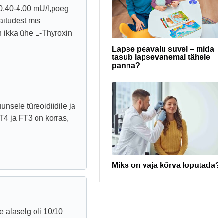
 0,40-4.00 mU/l,poeg
näitudest mis
 ikka ühe L-Thyroxini
Lapse peavalu suvel – mida
tasub lapsevanemal tähele
panna?
unsele türeoidiidile ja
T4 ja FT3 on korras,
Miks on vaja kõrva loputada
e alaselg oli 10/10