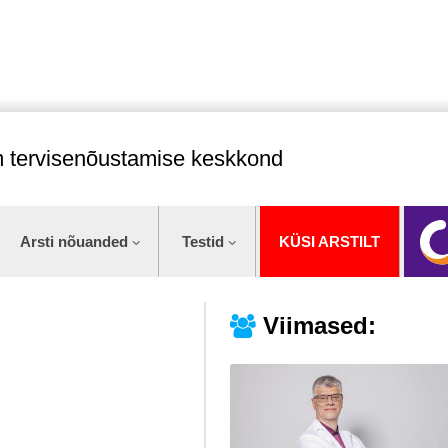
im tervisenõustamise keskkond
Arsti nõuanded
Testid
KÜSI ARSTILT
Viimased: