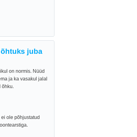
 õhtuks juba
ikul on normis. Nüüd
a ja ka vasakul jalal
d õhku.
 ei ole põhjustatud
oontearstiga.