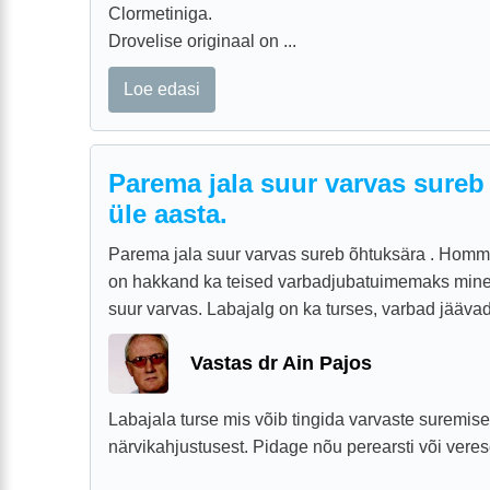
Clormetiniga.
Drovelise originaal on ...
Loe edasi
Parema jala suur varvas sureb
üle aasta.
Parema jala suur varvas sureb õhtuksära . Homm
on hakkand ka teised varbadjubatuimemaks minem
suur varvas. Labajalg on ka turses, varbad jääva
Vastas dr Ain Pajos
Labajala turse mis võib tingida varvaste suremise
närvikahjustusest. Pidage nõu perearsti või veres