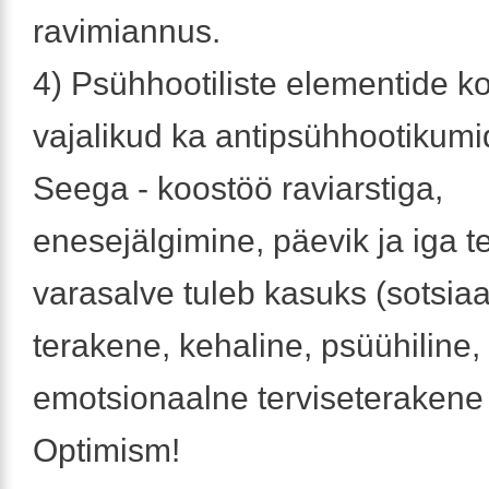
ravimiannus.
4) Psühhootiliste elementide ko
vajalikud ka antipsühhootikumi
Seega - koostöö raviarstiga,
enesejälgimine, päevik ja iga te
varasalve tuleb kasuks (sotsia
terakene, kehaline, psüühiline,
emotsionaalne terviseterakene
Optimism!