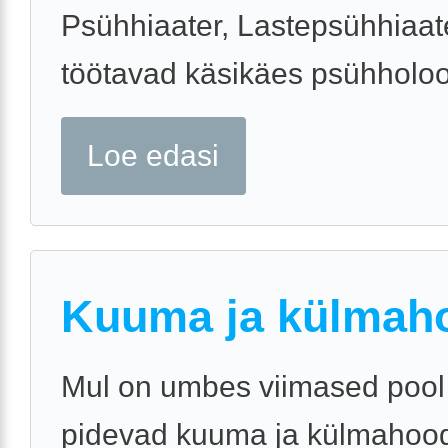
Psühhiaater, Lastepsühhiaat
töötavad käsikäes psühholoo
Loe edasi
Kuuma ja külmah
Mul on umbes viimased pool
pidevad kuuma ja külmahoo