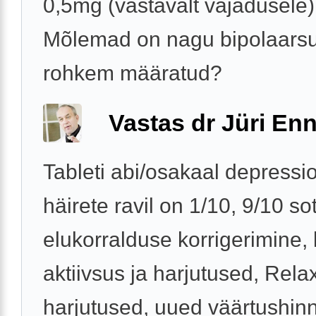
0,5mg (vastavalt vajadusele)
Mõlemad on nagu bipolaarsu
rohkem määratud?
Vastas dr Jüri Enn
Tableti abi/osakaal depressioo
häirete ravil on 1/10, 9/10 so
elukorralduse korrigerimine,
aktiivsus ja harjutused, Rela
harjutused, uued väärtushin