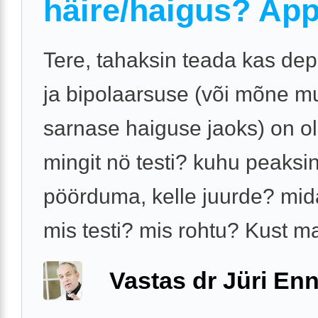
häire/haigus? App
Tere, tahaksin teada kas dep
ja bipolaarsuse (või mõne m
sarnase haiguse jaoks) on o
mingit nö testi? kuhu peaksi
pöörduma, kelle juurde? mid
mis testi? mis rohtu? Kust ma
Vastas dr Jüri Enn