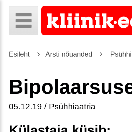
Esileht
Arsti nõuanded
Psühhia
Bipolaarsuse
05.12.19 / Psühhiaatria
Külastaja küsib: