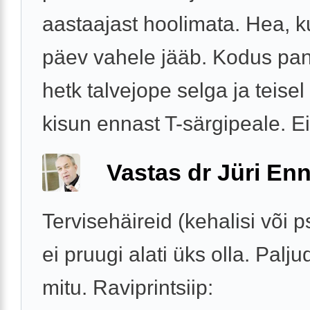
aastaajast hoolimata. Hea, k
päev vahele jääb. Kodus pa
hetk talvejope selga ja teisel
kisun ennast T-särgipeale. Ei 
Vastas dr Jüri Enn
Tervisehäireid (kehalisi või ps
ei pruugi alati üks olla. Palju
mitu. Raviprintsiip: