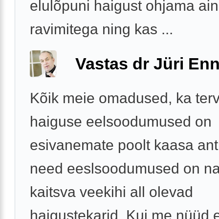
elulõpuni haigust ohjama ain
ravimitega ning kas ...
Vastas dr Jüri Enn
Kõik meie omadused, ka terv
haiguse eelsoodumused on
esivanemate poolt kaasa ant
need eeslsoodumused on n
kaitsva veekihi all olevad
haigustekarid. Kui me nüüd 