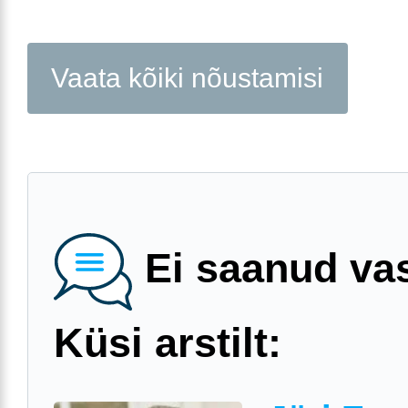
Vaata kõiki nõustamisi
Ei saanud va
Küsi arstilt: