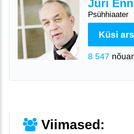
Jüri Enn
Psühhiaater
Küsi arst
8 547
nõuan
Viimased: