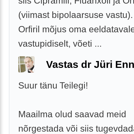
siis Cipramili, Fluanxoli ja Orfi
(viimast bipolaarsuse vastu)
Orfiril mõjus oma eeldataval
vastupidiselt, võeti ...
Vastas dr Jüri Enn
Suur tänu Teilegi!
Maailma olud saavad meid
nõrgestada või siis tugevda