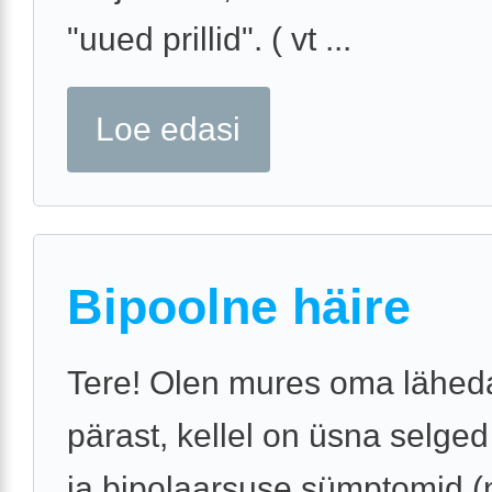
"uued prillid". ( vt ...
Loe edasi
Bipoolne häire
Tere! Olen mures oma lähed
pärast, kellel on üsna selge
ja bipolaarsuse sümptomid (n