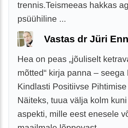
trennis.Teismeeas hakkas a
psüühiline ...
Vastas dr Jüri Enn
Hea on peas „jõuliselt ketra
mõtted“ kirja panna – seega 
Kindlasti Positiivse Pihtimise
Näiteks, tuua välja kolm kuni 
aspekti, mille eest enesele v
maailmale lõppevast ...