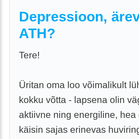
Depressioon, äre
ATH?
Tere!
Üritan oma loo võimalikult lü
kokku võtta - lapsena olin v
aktiivne ning energiline, hea
käisin sajas erinevas huviring