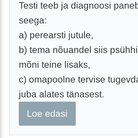
Testi teeb ja diagnoosi paneb
seega:
a) perearsti jutule,
b) tema nõuandel siis psühhi
mõni teine lisaks,
c) omapoolne tervise tugev
juba alates tänasest.
Loe edasi