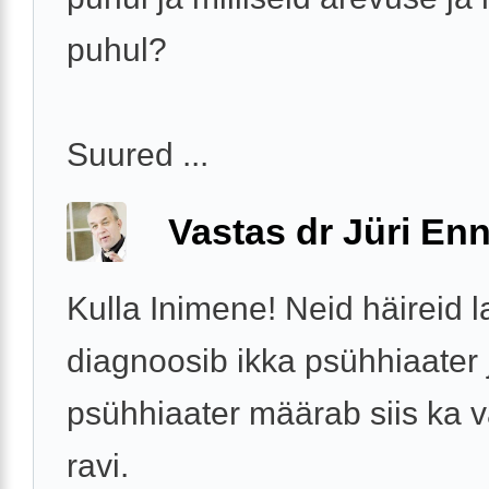
puhul?
Suured ...
Vastas dr Jüri Enn
Kulla Inimene! Neid häireid l
diagnoosib ikka psühhiaater 
psühhiaater määrab siis ka v
ravi.