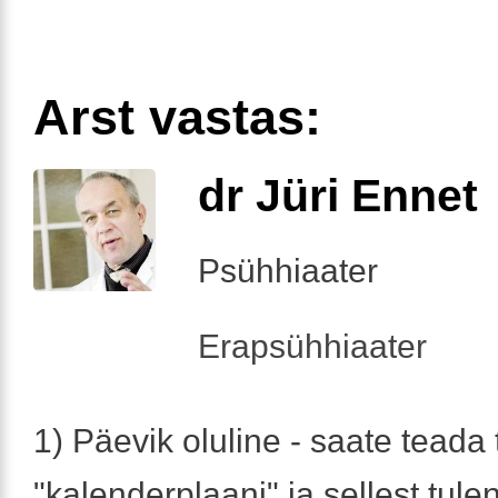
Arst vastas:
dr Jüri Ennet
Psühhiaater
Erapsühhiaater
1) Päevik oluline - saate teada 
"kalenderplaani" ja sellest tule