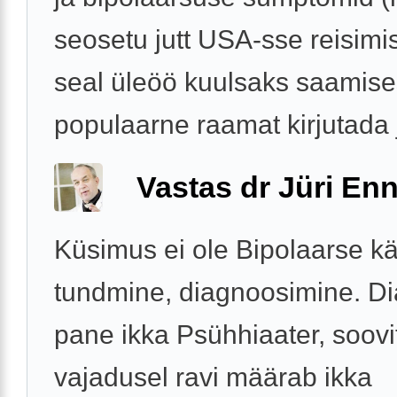
seosetu jutt USA-sse reisimis
seal üleöö kuulsaks saamises
populaarne raamat kirjutada jn
Vastas dr Jüri Enn
Küsimus ei ole Bipolaarse k
tundmine, diagnoosimine. D
pane ikka Psühhiaater, soovi
vajadusel ravi määrab ikka