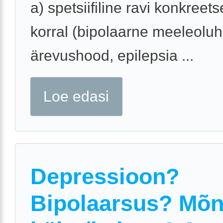
a) spetsiifiline ravi konkreets
korral (bipolaarne meeleoluh
ärevushood, epilepsia ...
Loe edasi
Depressioon?
Bipolaarsus? Mõ