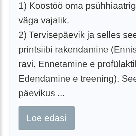
1) Koostöö oma psühhiaatri
väga vajalik.
2) Tervisepäevik ja selles s
printsiibi rakendamine (Enni
ravi, Ennetamine e profülakti
Edendamine e treening). Se
päevikus ...
Loe edasi