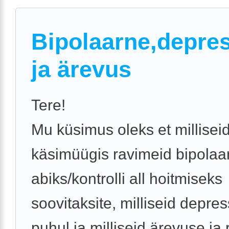
Bipolaarne,depre
ja ärevus
Tere!
Mu küsimus oleks et millisei
käsimüügis ravimeid bipolaa
abiks/kontrolli all hoitmiseks
soovitaksite, milliseid depres
puhul ja milliseid ärevuse ja