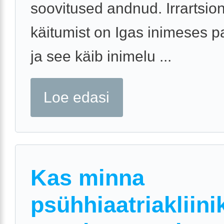
soovitused andnud. Irrartsio
käitumist on Igas inimeses p
ja see käib inimelu ...
Loe edasi
Kas minna
psühhiaatriakliin