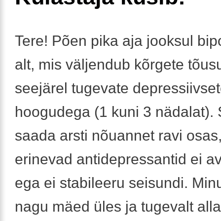
Tere! Põen pika aja jooksul bi
alt, mis väljendub kõrgete tõus
seejärel tugevate depressiivse
hoogudega (1 kuni 3 nädalat).
saada arsti nõuannet ravi osas
erinevad antidepressantid ei a
ega ei stabileeru seisundi. Min
nagu mäed üles ja tugevalt alla