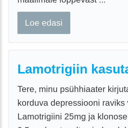
Loe edasi
Lamotrigiin kasu
Tere, minu psühhiaater kirjut
korduva depressiooni raviks v
Lamotrigiini 25mg ja klono