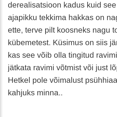
derealisatsioon kadus kuid see
ajapikku tekkima hakkas on nag
ette, terve pilt koosneks nagu 
kübemetest. Küsimus on siis jä
kas see võib olla tingitud ravim
jätkata ravimi võtmist või just 
Hetkel pole võimalust psühhiaat
kahjuks minna..