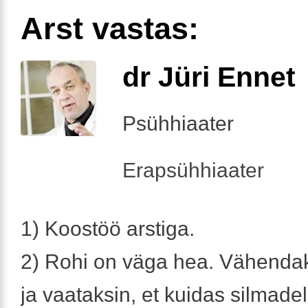
Arst vastas:
dr Jüri Ennet
Psühhiaater
Erapsühhiaater
1) Koostöö arstiga.
2) Rohi on väga hea. Vähenda
ja vaataksin, et kuidas silmade