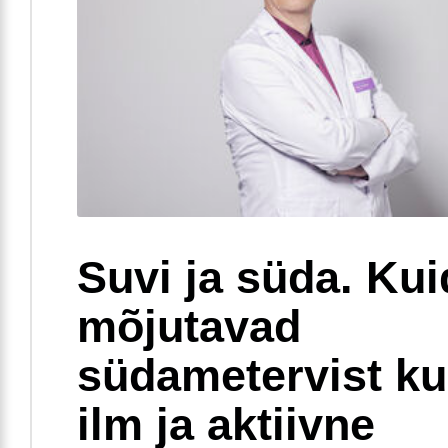
Suvi ja süda. Ku
mõjutavad
südametervist k
ilm ja aktiivne