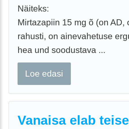
Näiteks:
Mirtazapiin 15 mg õ (on AD, 
rahusti, on ainevahetuse erg
hea und soodustava ...
Loe edasi
Vanaisa elab teis