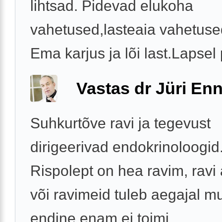
lihtsad. Pidevad elukoha
vahetused,lasteaia vahetuse
Ema karjus ja lõi last.Lapsel 
Vastas dr Jüri Enn
Suhkurtõve ravi ja tegevust
dirigeerivad endokrinoloogid
Rispolept on hea ravim, ravi
või ravimeid tuleb aegajal mu
endine enam ei toimi.