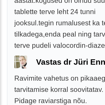
aastat.kogused on olnud su
tablette terve leht 24 tunni
jooksul.tegin rumalusest ka t
tilkadega,enda peal ning tarv
terve pudeli valocordin-diaze
Vastas dr Jüri Enn
Ravimite vahetus on pikaae
tarvitamise korral soovitatav.
Pidage raviarstiga nõu.