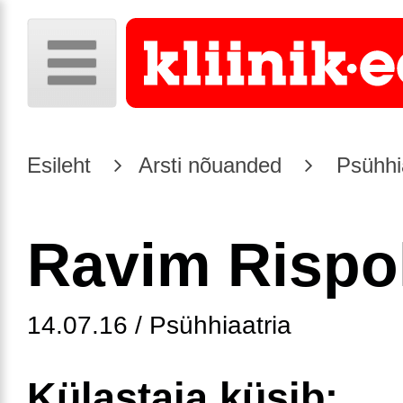
Esileht
Arsti nõuanded
Psühhia
Ravim Rispo
14.07.16 / Psühhiaatria
Külastaja küsib: