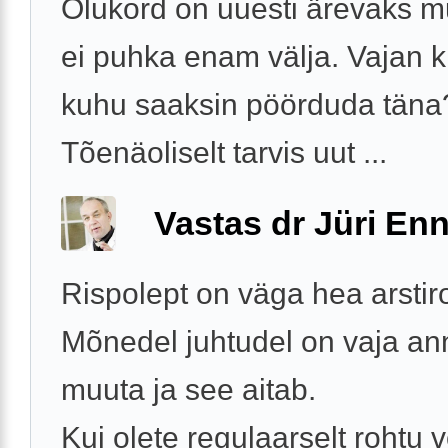
Olukord on uuesti ärevaks 
ei puhka enam välja. Vajan kii
kuhu saaksin pöörduda täna
Tõenäoliselt tarvis uut ...
Vastas dr Jüri Enn
Rispolept on väga hea arstiro
Mõnedel juhtudel on vaja ann
muuta ja see aitab.
Kui olete regulaarselt rohtu 