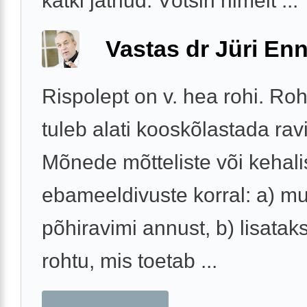
katki jätnud. Võtsin nimelt ...
Vastas dr Jüri Enn
Rispolept on v. hea rohi. Ro
tuleb alati kooskõlastada ravi
Mõnede mõtteliste või kehali
ebameeldivuste korral: a) m
põhiravimi annust, b) lisata
rohtu, mis toetab ...