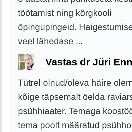
töötamist ning kõrgkooli
õpingupingeid. Haigestumise
veel lähedase ...
Vastas dr Jüri Enn
Tütrel olnud/oleva häire ole
kõige täpsemalt öelda raviars
psühhiaater. Temaga koostö
tema poolt määratud psühhol