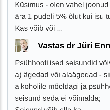
Küsimus - olen vahel joonud 
ära 1 pudeli 5% õlut kui isu t
Kas võib või ...
Vastas dr Jüri Enn
Psühhootilised seisundid või
a) ägedad või alaägedad - sii
alkoholile mõeldagi ja psühho
seisund seda ei võimalda;
Seisund võib olla ka