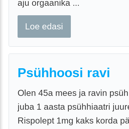
aju orgaanika ...
Loe edasi
Psühhoosi ravi
Olen 45a mees ja ravin psüh
juba 1 aasta psühhiaatri juur
Rispolept 1mg kaks korda p