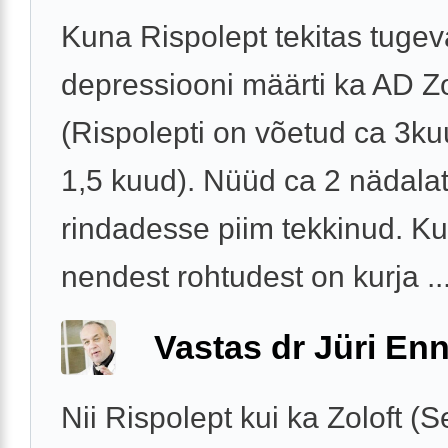
Kuna Rispolept tekitas tugev
depressiooni määrti ka AD Zo
(Rispolepti on võetud ca 3kuu
1,5 kuud). Nüüd ca 2 nädalat
rindadesse piim tekkinud. K
nendest rohtudest on kurja ..
Vastas dr Jüri Enn
Nii Rispolept kui ka Zoloft (Se