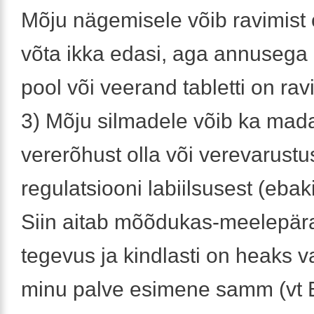
Mõju nägemisele võib ravimist o
võta ikka edasi, aga annusega
pool või veerand tabletti on rav
3) Mõju silmadele võib ka mada
vererõhust olla või verevarustu
regulatsiooni labiilsusest (ebak
Siin aitab mõõdukas-meelepära
tegevus ja kindlasti on heaks 
minu palve esimene samm (vt 