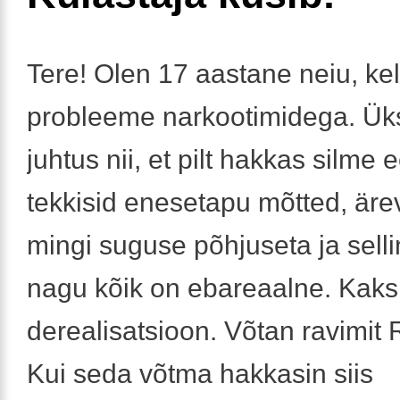
Tere! Olen 17 aastane neiu, kell
probleeme narkootimidega. Ük
juhtus nii, et pilt hakkas silme
tekkisid enesetapu mõtted, äre
mingi suguse põhjuseta ja sell
nagu kõik on ebareaalne. Kaks 
derealisatsioon. Võtan ravimit 
Kui seda võtma hakkasin siis