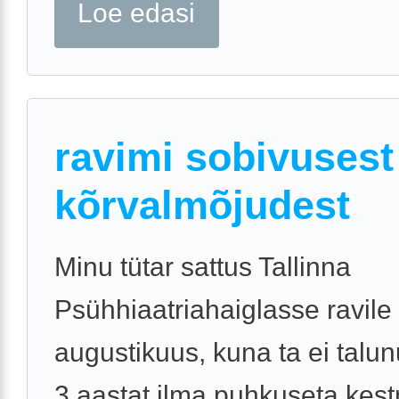
Loe edasi
ravimi sobivusest
kõrvalmõjudest
Minu tütar sattus Tallinna
Psühhiaatriahaiglasse ravile 
augustikuus, kuna ta ei tal
3 aastat ilma puhkuseta kes