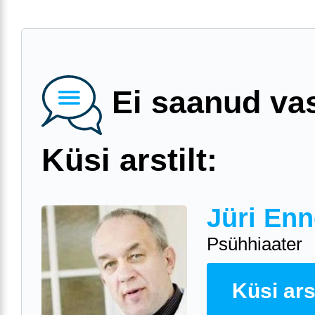
Ei saanud va
Küsi arstilt:
Jüri Enn
Psühhiaater
Küsi arst