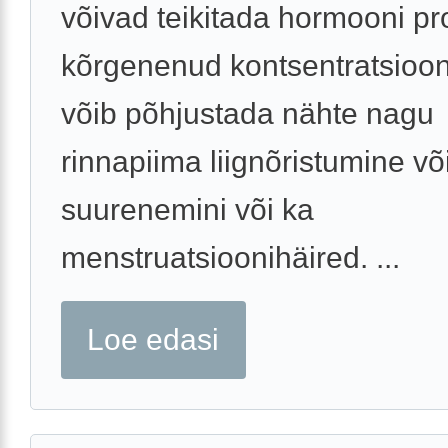
võivad teikitada hormooni pro
kõrgenenud kontsentratsioon
võib põhjustada nähte nagu
rinnapiima liignõristumine võ
suurenemini või ka
menstruatsioonihäired. ...
Loe edasi