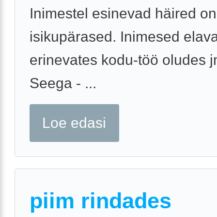
Inimestel esinevad häired o
isikupärased. Inimesed elav
erinevates kodu-töö oludes j
Seega - ...
Loe edasi
piim rindades