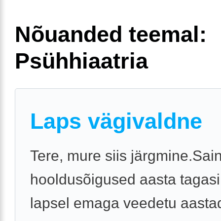
Nõuanded teemal:
Psühhiaatria
Laps vägivaldne
Tere, mure siis järgmine.Sai
hooldusõigused aasta tagasi
lapsel emaga veedetu aastad