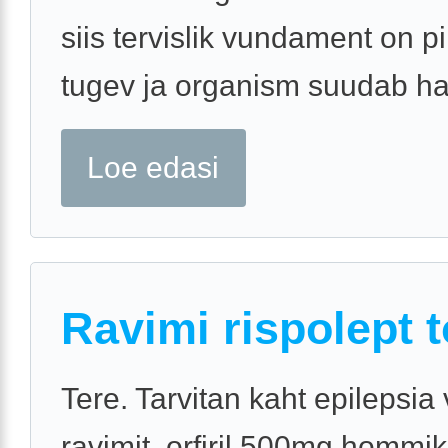
siis tervislik vundament on pi
tugev ja organism suudab hai
Loe edasi
Ravimi rispolept 
Tere. Tarvitan kaht epilepsia 
ravimit, orfiril 500mg hommiku