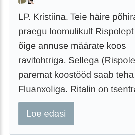
LP. Kristiina. Teie häire põhi
praegu loomulikult Rispolept 
õige annuse määrate koos
ravitohtriga. Sellega (Rispol
paremat koostööd saab teha
Fluanxoliga. Ritalin on tsentr
Loe edasi