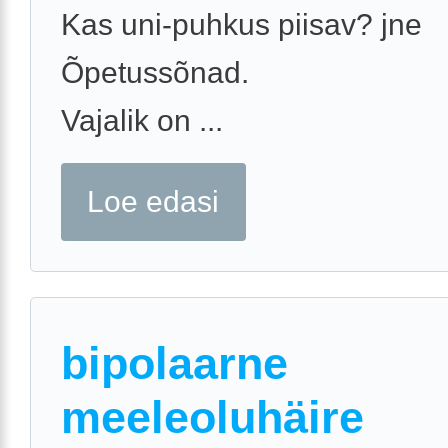
Kas uni-puhkus piisav? jne
Õpetussõnad.
Vajalik on ...
Loe edasi
bipolaarne
meeleoluhäire