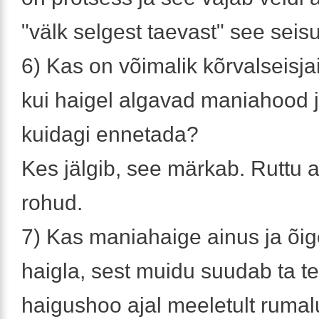
"välk selgest taevast" see seisu
6) Kas on võimalik kõrvalseisja
kui haigel algavad maniahood j
kuidagi ennetada?
Kes jälgib, see märkab. Ruttu ar
rohud.
7) Kas maniahaige ainus ja õig
haigla, sest muidu suudab ta t
haigushoo ajal meeletult rumal