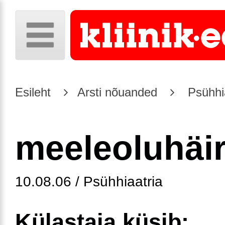
Esileht
Arsti nõuanded
Psühhia
meeleoluhäi
10.08.06 / Psühhiaatria
Külastaja küsib: