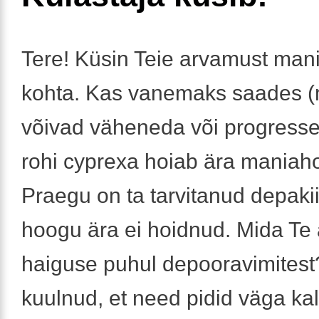
Tere! Küsin Teie arvamust man
kohta. Kas vanemaks saades 
võivad väheneda või progress
rohi cyprexa hoiab ära maniah
Praegu on ta tarvitanud depakii
hoogu ära ei hoidnud. Mida Te 
haiguse puhul depooravimitest
kuulnud, et need pidid väga ka