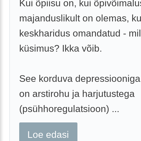
Kui õpiisu on, kui õpivõimal
majanduslikult on olemas, ku
keskharidus omandatud - mil
küsimus? Ikka võib.
See korduva depressioonig
on arstirohu ja harjutustega
(psühhoregulatsioon) ...
Loe edasi