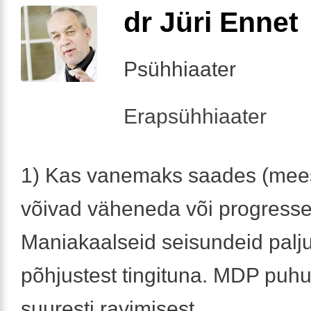
dr Jüri Ennet
Psühhiaater
Erapsühhiaater
1) Kas vanemaks saades (mee
võivad väheneda või progress
Maniakaalseid seisundeid palj
põhjustest tingituna. MDP puhu
suuresti ravimisest.