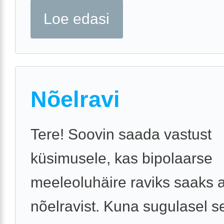
Loe edasi
Nõelravi
Tere! Soovin saada vastust
küsimusele, kas bipolaarse
meeleoluhäire raviks saaks 
nõelravist. Kuna sugulasel s