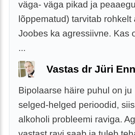
väga- väga pikad ja peaaeg
lõppematud) tarvitab rohkelt 
Joobes ka agressiivne. Kas o
...
Vastas dr Jüri Enn
Bipolaarse häire puhul on ju
selged-helged perioodid, sii
alkoholi probleemi raviga. Ag
vastast ravi saab ja tuleb te