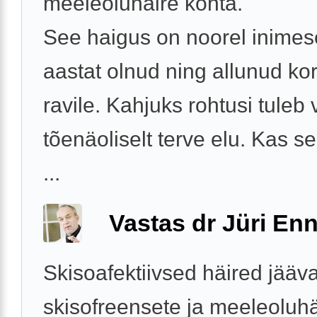
meeleoluhäire kohta.
See haigus on noorel inimes
aastat olnud ning allunud korr
ravile. Kahjuks rohtusi tuleb 
tõenäoliselt terve elu. Kas s
...
Vastas dr Jüri Enn
Skisoafektiivsed häired jää
skisofreensete ja meeleoluhä