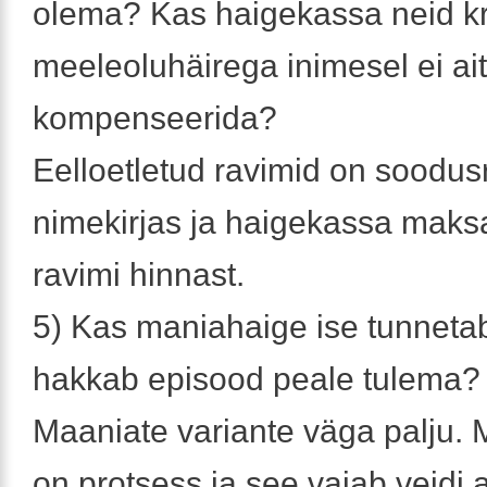
olema? Kas haigekassa neid kr
meeleoluhäirega inimesel ei ai
kompenseerida?
Eelloetletud ravimid on soodus
nimekirjas ja haigekassa maks
ravimi hinnast.
5) Kas maniahaige ise tunnetab 
hakkab episood peale tulema?
Maaniate variante väga palju. 
on protsess ja see vajab veidi