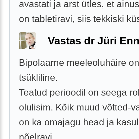
avastati ja arst ütles, et ain
on tabletiravi, siis tekkiski kü
Vastas dr Jüri Enn
Bipolaarne meeleoluhäire o
tsükliline.
Teatud perioodil on seega ro
olulisim. Kõik muud võtted-
on ka omajagu head ja kasul
nõelravi.