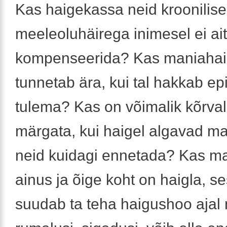
Kas haigekassa neid kroonilise
meeleoluhäirega inimesel ei ai
kompenseerida? Kas maniahai
tunnetab ära, kui tal hakkab e
tulema? Kas on võimalik kõrvals
märgata, kui haigel algavad m
neid kuidagi ennetada? Kas m
ainus ja õige koht on haigla, s
suudab ta teha haigushoo ajal 