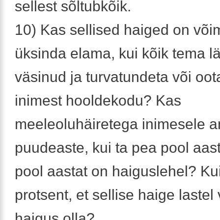
sellest sõltubkõik.
10) Kas sellised haiged on või
üksinda elama, kui kõik tema 
väsinud ja turvatundeta või oota
inimest hooldekodu? Kas
meeleoluhäiretega inimesele a
puudeaste, kui ta pea pool aast
pool aastat on haiguslehel? Ku
protsent, et sellise haige laste
haigus olla?