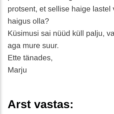
protsent, et sellise haige laste
haigus olla?
Küsimusi sai nüüd küll palju, 
aga mure suur.
Ette tänades,
Marju
Arst vastas: