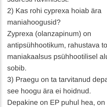
2) Kas rohi cyprexa hoiab ära
maniahoogusid?
Zyprexa (olanzapinum) on
antipsühhootikum, rahustava t
maniakaalsus psühhootilisel alu
sobib.
3) Praegu on ta tarvitanud depa
see hoogu ära ei hoidnud.
Depakine on EP puhul hea, on 