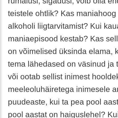
rumalusi, sigadusi, võib olla en
teistele ohtlik? Kas maniahoo
alkoholi liigtarvitamist? Kui ka
maniaepisood kestab? Kas sell
on võimelised üksinda elama, k
tema lähedased on väsinud ja 
või ootab sellist inimest hool
meeleoluhäiretega inimesele a
puudeaste, kui ta pea pool aast
pool aastat on haiguslehel? Ku