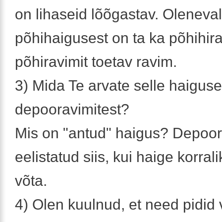
on lihaseid lõõgastav. Oleneval
põhihaigusest on ta ka põhihira
põhiravimit toetav ravim.
3) Mida Te arvate selle haigus
depooravimitest?
Mis on "antud" haigus? Depoo
eelistatud siis, kui haige korrali
võta.
4) Olen kuulnud, et need pidid 