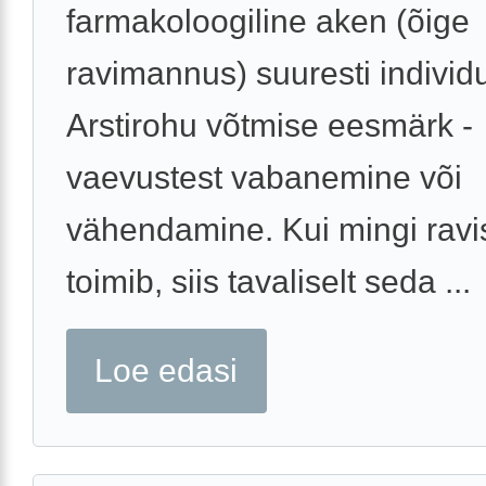
farmakoloogiline aken (õige
ravimannus) suuresti individ
Arstirohu võtmise eesmärk -
vaevustest vabanemine või
vähendamine. Kui mingi rav
toimib, siis tavaliselt seda ...
Loe edasi