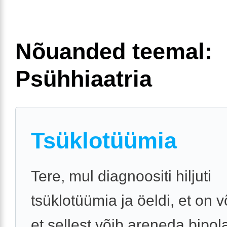
Nõuanded teemal:
Psühhiaatria
Tsüklotüümia
Tere, mul diagnoositi hiljuti
tsüklotüümia ja öeldi, et on 
et sellest võib areneda bipo