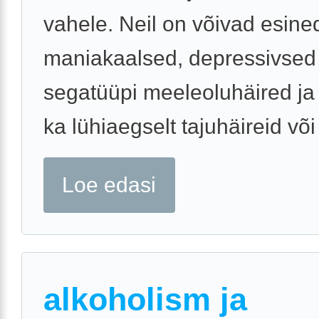
vahele. Neil on võivad esine
maniakaalsed, depressivsed v
segatüüpi meeleoluhäired ja
ka lühiaegselt tajuhäireid või 
Loe edasi
alkoholism ja