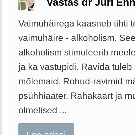
Vastas dr Jüri Enn
Vaimuhäirega kaasneb tihti t
vaimuhäire - alkoholism. Se
alkoholism stimuleerib meele
ja ka vastupidi. Ravida tuleb
mõlemaid. Rohud-ravimid m
psühhiaater. Rahakaart ja m
olmelised ...
Loe edasi