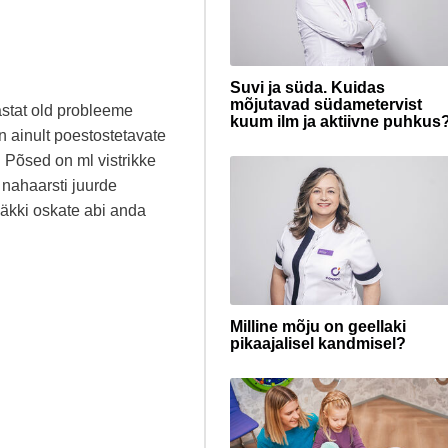
Suvi ja süda. Kuidas
mõjutavad südametervist
astat old probleeme
kuum ilm ja aktiivne puhkus
n ainult poestostetavate
. Põsed on ml vistrikke
 nahaarsti juurde
 äkki oskate abi anda
Milline mõju on geellaki
pikaajalisel kandmisel?