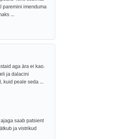
hal paremini imenduma
aks ...
staid aga ära ei kao.
li ja dalacini
, kuid peale seda ...
e ajaga saab patsient
ätkub ja vistrikud