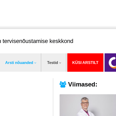
im tervisenõustamise keskkond
Arsti nõuanded
Testid
KÜSI ARSTILT
Viimased: