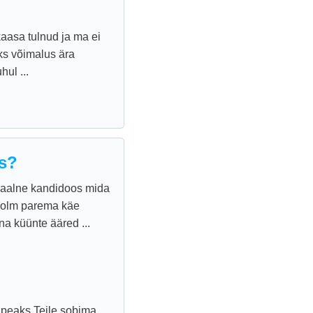
kaasa tulnud ja ma ei
üks võimalus ära
ul ...
us?
ginaalne kandidoos mida
 kolm parema käe
na küünte ääred ...
 peaks Teile sobima.