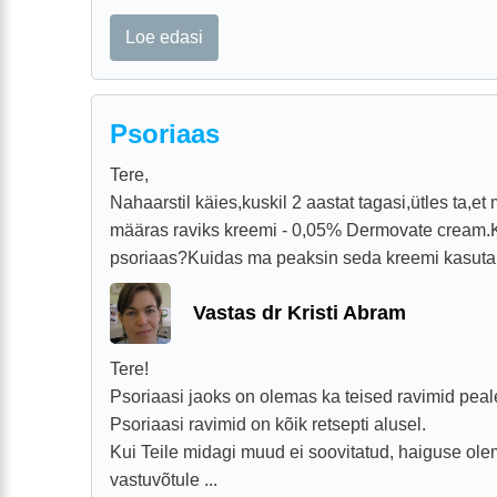
Loe edasi
Psoriaas
Tere,
Nahaarstil käies,kuskil 2 aastat tagasi,ütles ta,et
määras raviks kreemi - 0,05% Dermovate cream.
psoriaas?Kuidas ma peaksin seda kreemi kasuta
Vastas dr Kristi Abram
Tere!
Psoriaasi jaoks on olemas ka teised ravimid pea
Psoriaasi ravimid on kõik retsepti alusel.
Kui Teile midagi muud ei soovitatud, haiguse olem
vastuvõtule ...