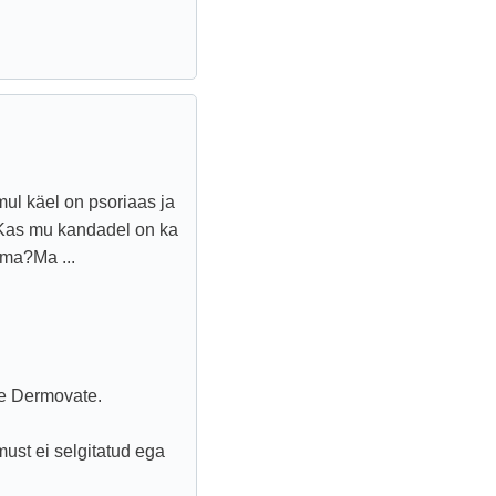
 mul käel on psoriaas ja
Kas mu kandadel on ka
ma?Ma ...
le Dermovate.
ust ei selgitatud ega