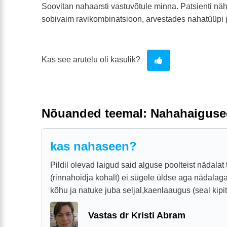
Soovitan nahaarsti vastuvõtule minna. Patsienti nä
sobivaim ravikombinatsioon, arvestades nahatüüpi j
Kas see arutelu oli kasulik?
Nõuanded teemal: Nahahaiguse
kas nahaseen?
Pildil olevad laigud said alguse poolteist nädalat 
(rinnahoidja kohalt) ei sügele üldse aga nädalaga
kõhu ja natuke juba seljal,kaenlaaugus (seal kipita
Vastas dr Kristi Abram