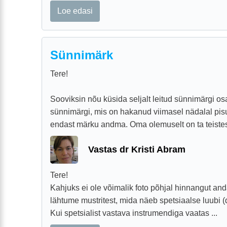
Loe edasi
Sünnimärk
Tere!
Sooviksin nõu küsida seljalt leitud sünnimärgi os
sünnimärgi, mis on hakanud viimasel nädalal pis
endast märku andma. Oma olemuselt on ta teistest
Vastas dr Kristi Abram
Tere!
Kahjuks ei ole võimalik foto põhjal hinnangut and
lähtume mustritest, mida näeb spetsiaalse luubi (
Kui spetsialist vastava instrumendiga vaatas ...