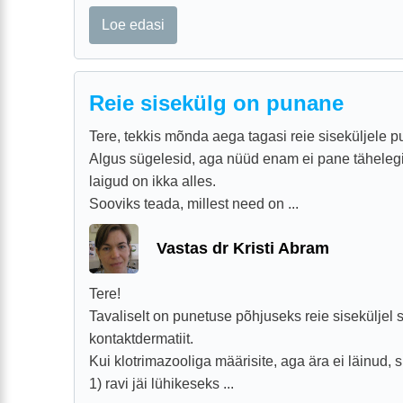
Loe edasi
Reie sisekülg on punane
Tere, tekkis mõnda aega tagasi reie siseküljele 
Algus sügelesid, aga nüüd enam ei pane tähelegi,
laigud on ikka alles.
Sooviks teada, millest need on ...
Vastas dr Kristi Abram
Tere!
Tavaliselt on punetuse põhjuseks reie siseküljel
kontaktdermatiit.
Kui klotrimazooliga määrisite, aga ära ei läinud, s
1) ravi jäi lühikeseks ...