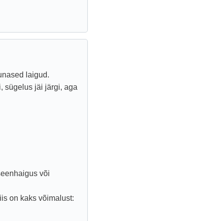
punased laigud.
 sügelus jäi järgi, aga
 seenhaigus või
iis on kaks võimalust: