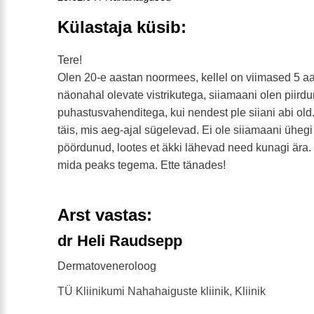
Külastaja küsib:
Tere!
Olen 20-e aastan noormees, kellel on viimased 5 a
näonahal olevate vistrikutega, siiamaani olen piirdu
puhastusvahenditega, kui nendest ple siiani abi old
täis, mis aeg-ajal sügelevad. Ei ole siiamaani ühegi
pöördunud, lootes et äkki lähevad need kunagi ära.
mida peaks tegema. Ette tänades!
Arst vastas:
dr Heli Raudsepp
Dermatoveneroloog
TÜ Kliinikumi Nahahaiguste kliinik, Kliinik