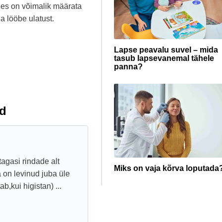
hes on võimalik määrata
a lööbe ulatust.
Lapse peavalu suvel – mida
tasub lapsevanemal tähele
panna?
d
tagasi rindade alt
Miks on vaja kõrva loputada
 on levinud juba üle
b,kui higistan) ...