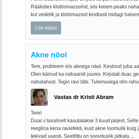
Rääkides klotriomazoolist, siis kreem peaks na
kui vedelik ja klotrimazool kindlasti midagi halvem
Loe edasi
Akne nöol
Tere, probleem siis aknega näol. Kestnud juba aa
Olen käinud ka nahaarsti juures. Kirjutati duac gee
nahalahust. Tegin ravi läbi. Tulemusega olin rahul
Vastas dr Kristi Abram
Tere!
Duac-i tavaliselt kasutatakse 3 kuud järjest. Sell
reeglina kena raviefekti, kuid akne loomulik kulg j
tekivad uuesti. Seetõttu on soovituslik jätkata ...