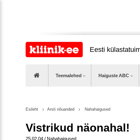
Eesti külastatu
Teemalehed
Haiguste ABC
Esileht
Arsti nõuanded
Nahahaigused
Vistrikud näonahal!
25.02.04 / Nahahaigused