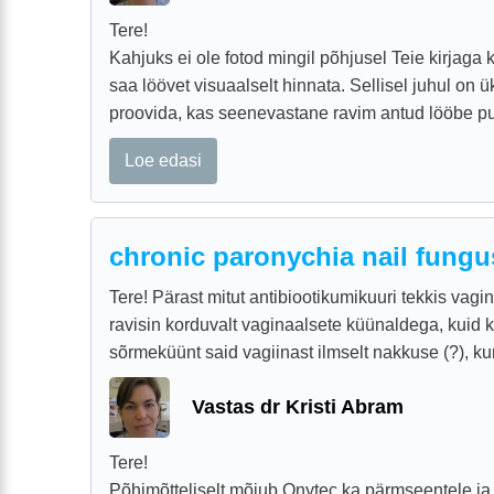
Tere!
Kahjuks ei ole fotod mingil põhjusel Teie kirjaga 
saa löövet visuaalselt hinnata. Sellisel juhul on 
proovida, kas seenevastane ravim antud lööbe puh
Loe edasi
chronic paronychia nail fung
Tere! Pärast mitut antibiootikumikuuri tekkis va
ravisin korduvalt vaginaalsete küünaldega, kuid
sõrmeküünt said vagiinast ilmselt nakkuse (?), ku
Vastas dr Kristi Abram
Tere!
Põhimõtteliselt mõjub Onytec ka pärmseentele ja