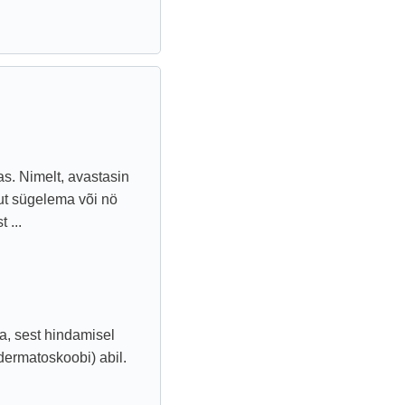
as. Nimelt, avastasin
ut sügelema või nö
 ...
a, sest hindamisel
dermatoskoobi) abil.