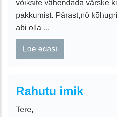
võiksite vähendada värske k
pakkumist. Pärast,nö kõhugri
abi olla ...
Loe edasi
Rahutu imik
Tere,