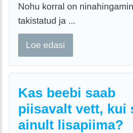
Nohu korral on ninahingami
takistatud ja ...
Loe edasi
Kas beebi saab
piisavalt vett, kui
ainult lisapiima?