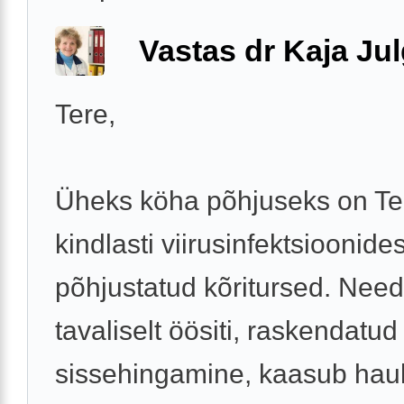
Vastas dr Kaja Ju
Tere,
Üheks köha põhjuseks on Tei
kindlasti viirusinfektsioonides
põhjustatud kõritursed. Need
tavaliselt öösiti, raskendatud
sissehingamine, kaasub hau