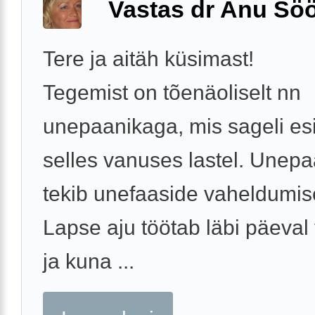
Vastas dr Anu Söö
Tere ja aitäh küsimast!
Tegemist on tõenäoliselt nn
unepaanikaga, mis sageli es
selles vanuses lastel. Unep
tekib unefaaside vaheldumise
Lapse aju töötab läbi päeval
ja kuna ...