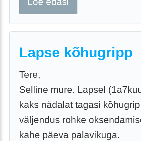
Loe edasi
Lapse kõhugripp
Tere,
Selline mure. Lapsel (1a7kuu
kaks nädalat tagasi kõhugrip
väljendus rohke oksendamis
kahe päeva palavikuga.