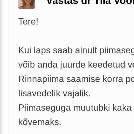
Vastas dr Tiia Voo
Tere!
Kui laps saab ainult piimaseg
võib anda juurde keedetud ve
Rinnapiima saamise korra p
lisavedelik vajalik.
Piimaseguga muutubki kaka
kõvemaks.