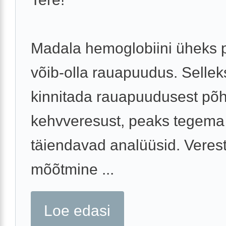
Madala hemoglobiini üheks 
võib-olla rauapuudus. Selleks
kinnitada rauapuudusest põh
kehvveresust, peaks tegem
täiendavad analüüsid. Veres
mõõtmine ...
Loe edasi