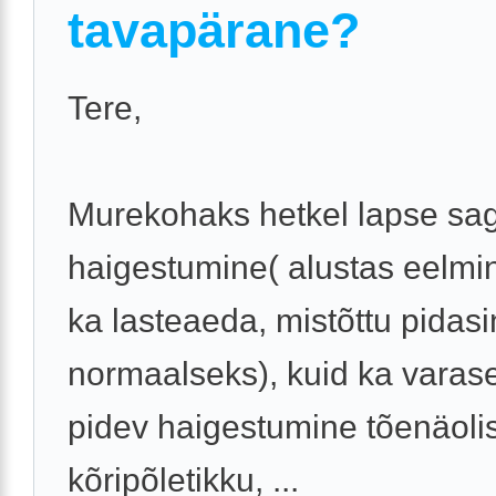
tavapärane?
Tere,
Murekohaks hetkel lapse sa
haigestumine( alustas eelmi
ka lasteaeda, mistõttu pidasi
normaalseks), kuid ka varase
pidev haigestumine tõenäolis
kõripõletikku, ...