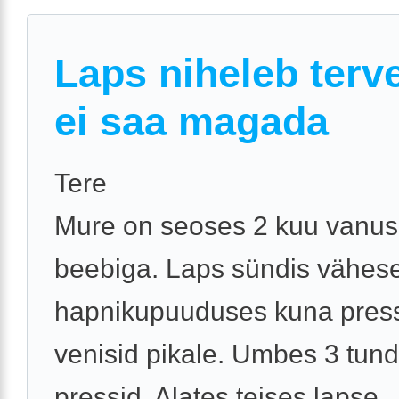
Laps niheleb terve
ei saa magada
Tere
Mure on seoses 2 kuu vanu
beebiga. Laps sündis vähes
hapnikupuuduses kuna pres
venisid pikale. Umbes 3 tund
pressid. Alates teises lapse