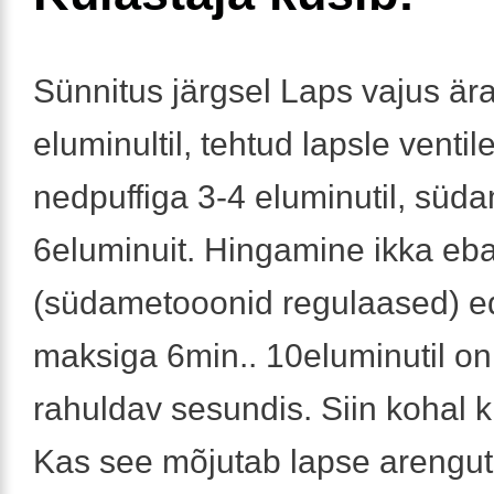
Sünnitus järgsel Laps vajus ära
eluminultil, tehtud lapsle ventil
nedpuffiga 3-4 eluminutil, sü
6eluminuit. Hingamine ikka eb
(südametooonid regulaased) e
maksiga 6min.. 10eluminutil on
rahuldav sesundis. Siin kohal 
Kas see mõjutab lapse arengut 