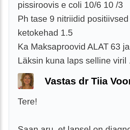
pissiroovis e coli 10/6 10 /3
Ph tase 9 nitriidid positiivsed
ketokehad 1.5
Ka Maksaproovid ALAT 63 j
Läksin kuna laps selline viril .
Vastas dr Tiia Voo
Tere!
Saan aru, et lapsel on diagn