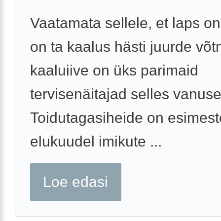
Vaatamata sellele, et laps on
on ta kaalus hästi juurde võt
kaaluiive on üks parimaid
tervisenäitajad selles vanuse
Toidutagasiheide on esimest
elukuudel imikute ...
Loe edasi