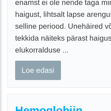
enamst ei ole nende taga mi
haigust, lihtsalt lapse areng
selline periood. Unehäired v
tekkida näiteks pärast haigus
elukorralduse ...
Loe edasi
Hemoglobiin