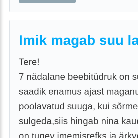
Imik magab suu la
Tere!
7 nädalane beebitüdruk on s
saadik enamus ajast magan
poolavatud suuga, kui sõrm
sulgeda,siis hingab nina kau
on tugev imemisrefks ja ärkv