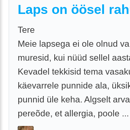
Laps on öösel rah
Tere
Meie lapsega ei ole olnud v
muresid, kui nüüd sellel aast
Kevadel tekkisid tema vasak
käevarrele punnide ala, üksi
punnid üle keha. Algselt arv
pereõde, et allergia, poole ...