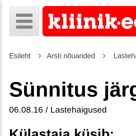
Esileht
Arsti nõuanded
Lasteh
Sünnitus jär
06.08.16 / Lastehaigused
Külastaja küsib: