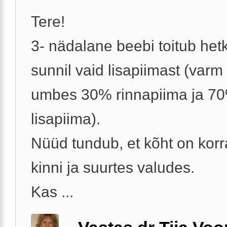
Tere!
3- nädalane beebi toitub het
sunnil vaid lisapiimast (varm
umbes 30% rinnapiima ja 7
lisapiima).
Nüüd tundub, et kõht on korra
kinni ja suurtes valudes.
Kas ...