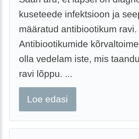
kuseteede infektsioon ja see
määratud antibiootikum ravi.
Antibiootikumide kõrvaltoime
olla vedelam iste, mis taand
ravi lõppu. ...
Loe edasi