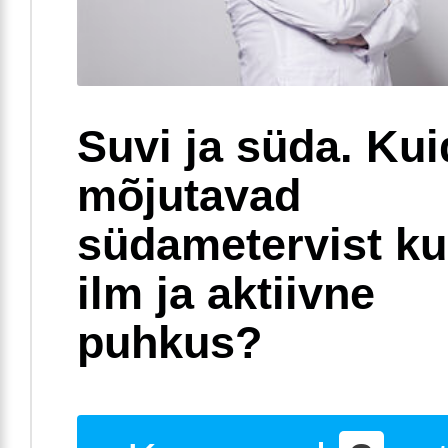
Suvi ja süda. Ku
mõjutavad
südametervist k
ilm ja aktiivne
puhkus?