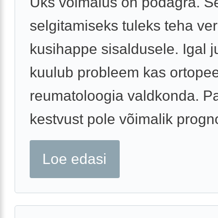
Üks võimalus on podagra. Se
selgitamiseks tuleks teha ve
kusihappe sisaldusele. Igal j
kuulub probleem kas ortopee
reumatoloogia valdkonda. Pa
kestvust pole võimalik progno
Loe edasi