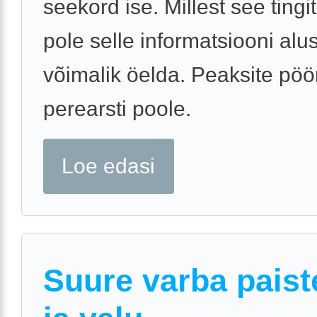
seekord ise. Millest see tingi
pole selle informatsiooni alu
võimalik öelda. Peaksite pö
perearsti poole.
Loe edasi
Suure varba paist