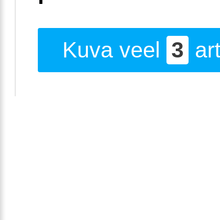
Kuva veel
3
art