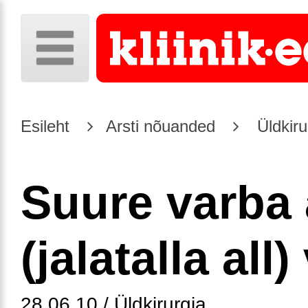
Esileht
Arsti nõuanded
Üldkiru
Suure varba 
(jalatalla all)
28.06.10 / Üldkirurgia