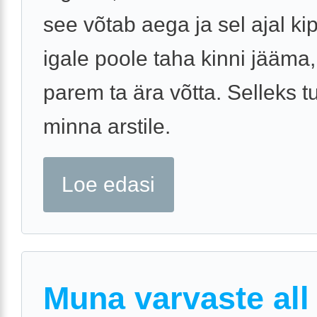
see võtab aega ja sel ajal ki
igale poole taha kinni jääma,
parem ta ära võtta. Selleks t
minna arstile.
Loe edasi
Muna varvaste all