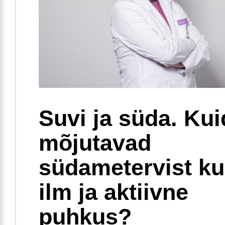
Suvi ja süda. Ku
mõjutavad
südametervist k
ilm ja aktiivne
puhkus?