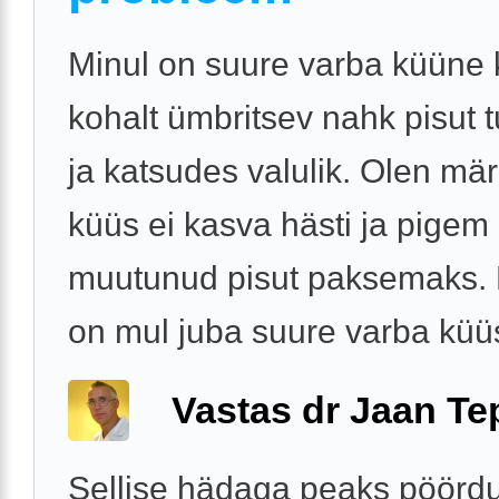
Minul on suure varba küüne
kohalt ümbritsev nahk pisut 
ja katsudes valulik. Olen mä
küüs ei kasva hästi ja pigem
muutunud pisut paksemaks.
on mul juba suure varba küüs
Vastas dr Jaan Te
Sellise hädaga peaks pöördu