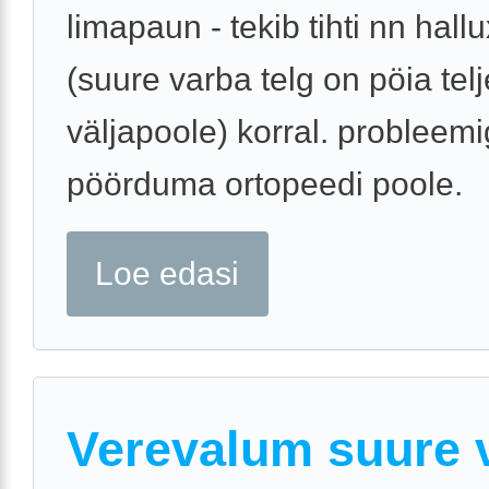
limapaun - tekib tihti nn hall
(suure varba telg on pöia telj
väljapoole) korral. probleem
pöörduma ortopeedi poole.
Loe edasi
Verevalum suure 