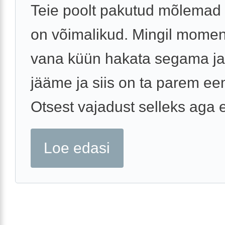
Teie poolt pakutud mõlemad 
on võimalikud. Mingil momen
vana küün hakata segama ja
jääme ja siis on ta parem e
Otsest vajadust selleks aga e
Loe edasi