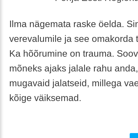
Ilma nägemata raske öelda. Sin
verevalumile ja see omakorda 
Ka hõõrumine on trauma. Soovi
mõneks ajaks jalale rahu anda
mugavaid jalatseid, millega v
kõige väiksemad.