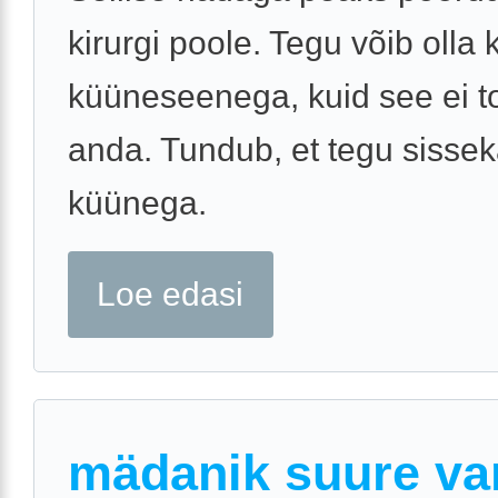
kirurgi poole. Tegu võib olla 
küüneseenega, kuid see ei t
anda. Tundub, et tegu sisse
küünega.
Loe edasi
mädanik suure va