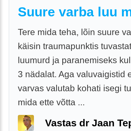
Suure varba luu m
Tere mida teha, lõin suure va
käisin traumapunktis tuvastat
luumurd ja paranemiseks kul
3 nädalat. Aga valuvaigistid e
varvas valutab kohati isegi t
mida ette võtta ...
Vastas dr Jaan Te