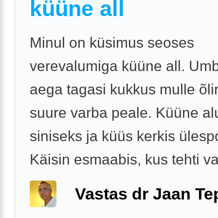
küüne all
Minul on küsimus seoses
verevalumiga küüne all. Um
aega tagasi kukkus mulle õli
suure varba peale. Küüne al
siniseks ja küüs kerkis ülesp
Käisin esmaabis, kus tehti var
Vastas dr Jaan Te