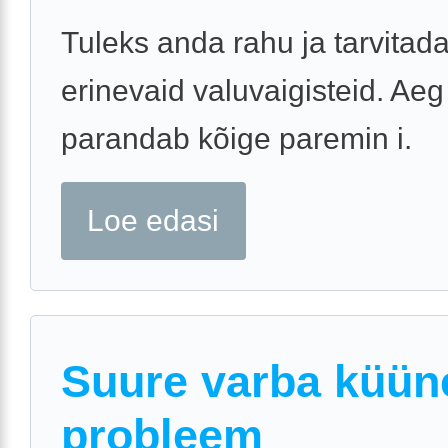
Tuleks anda rahu ja tarvitad
erinevaid valuvaigisteid. Aeg
parandab kõige paremin i.
Loe edasi
Suure varba küün
probleem