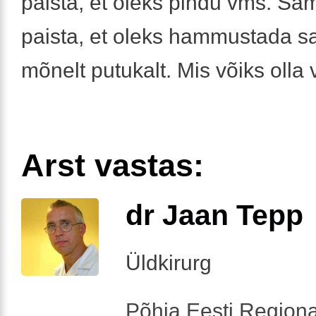
paista, et oleks pindu vms. Sam
paista, et oleks hammustada 
mõnelt putukalt. Mis võiks olla 
Arst vastas:
dr Jaan Tepp
Üldkirurg
Põhja Eesti Regiona