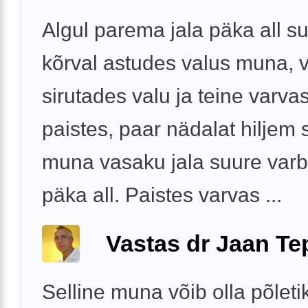
Algul parema jala päka all s
kõrval astudes valus muna, 
sirutades valu ja teine varva
paistes, paar nädalat hiljem
muna vasaku jala suure varb
päka all. Paistes varvas ...
Vastas dr Jaan Te
Selline muna võib olla põleti