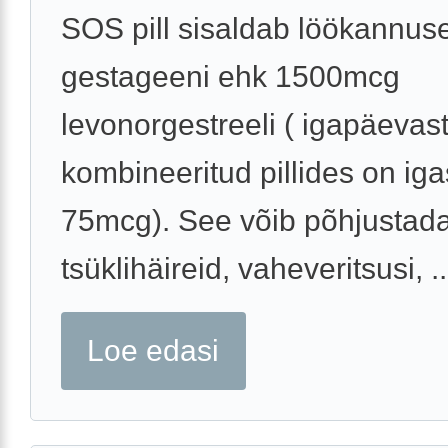
SOS pill sisaldab löökannus
gestageeni ehk 1500mcg
levonorgestreeli ( igapäevas
kombineeritud pillides on iga
75mcg). See võib põhjustad
tsüklihäireid, vaheveritsusi, ..
Loe edasi