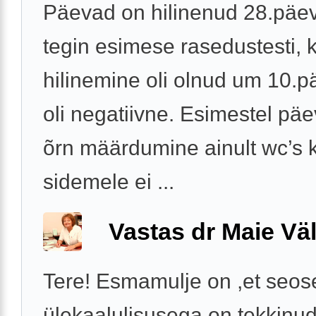
Päevad on hilinenud 28.päe
tegin esimese rasedustesti, k
hilinemine oli olnud um 10.p
oli negatiivne. Esimestel päe
õrn määrdumine ainult wc’s k
sidemele ei ...
Vastas dr Maie Väl
Tere! Esmamulje on ,et seos
ülekaalulisusega on tekkinud