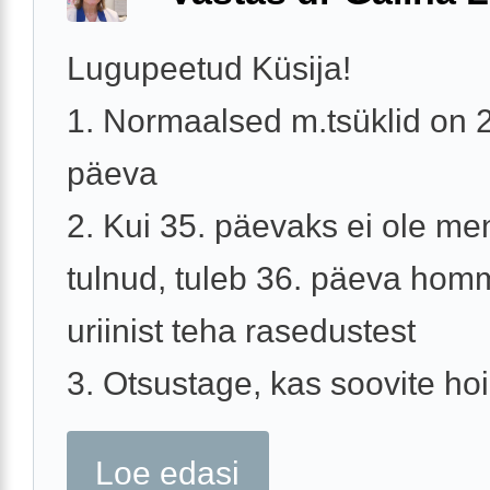
Lugupeetud Küsija!
1. Normaalsed m.tsüklid on 
päeva
2. Kui 35. päevaks ei ole men
tulnud, tuleb 36. päeva hom
uriinist teha rasedustest
3. Otsustage, kas soovite hoi
Loe edasi