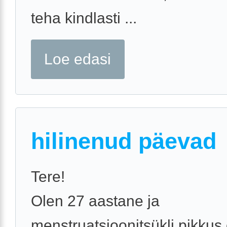
teha kindlasti ...
Loe edasi
hilinenud päevad
Tere!
Olen 27 aastane ja
menstruatsioonitsükli pikkus