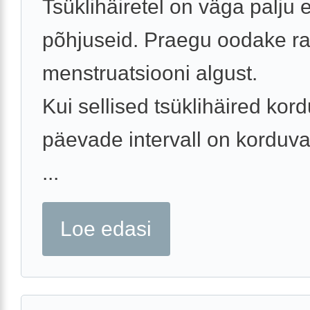
Tsüklihäiretel on väga palju 
põhjuseid. Praegu oodake rah
menstruatsiooni algust.
Kui sellised tsüklihäired kor
päevade intervall on korduva
...
Loe edasi