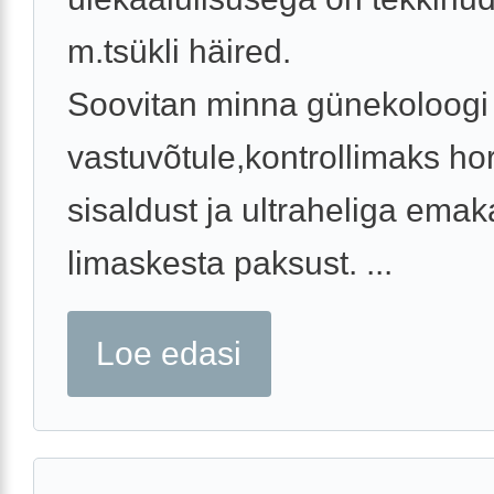
m.tsükli häired.
Soovitan minna günekoloogi
vastuvõtule,kontrollimaks h
sisaldust ja ultraheliga emak
limaskesta paksust. ...
Loe edasi