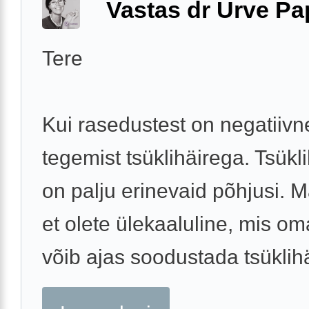
Vastas dr Urve P
Tere
Kui rasedustest on negatiivne
tegemist tsüklihäirega. Tsükli
on palju erinevaid põhjusi. Ma
et olete ülekaaluline, mis o
võib ajas soodustada tsüklihäi