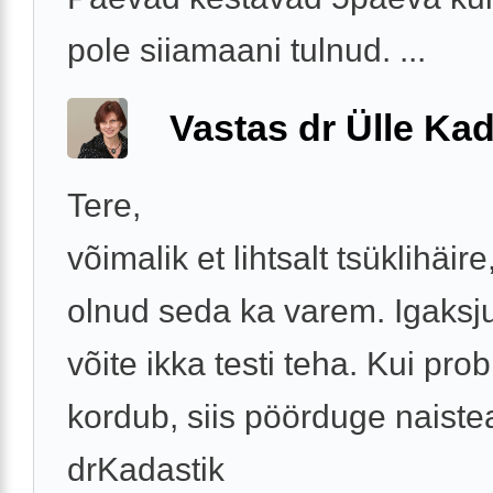
pole siiamaani tulnud. ...
Vastas dr Ülle Kad
Tere,
võimalik et lihtsalt tsüklihäir
olnud seda ka varem. Igaksj
võite ikka testi teha. Kui pro
kordub, siis pöörduge naistea
drKadastik