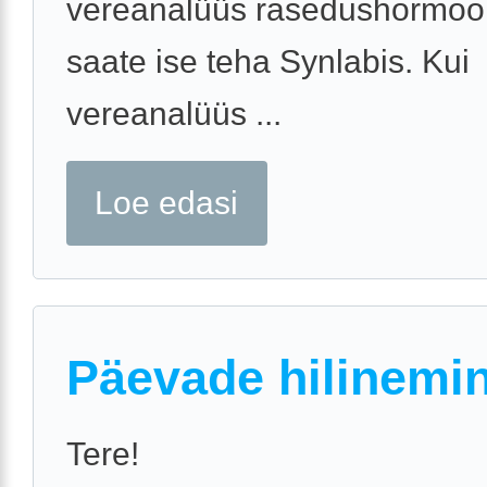
vereanalüüs rasedushormoo
saate ise teha Synlabis. Kui
vereanalüüs ...
Loe edasi
Päevade hilinemin
Tere!