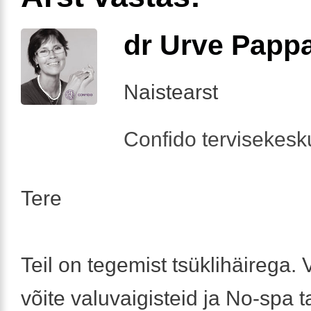
dr Urve Papp
Naistearst
Confido tervisekesk
Tere
Teil on tegemist tsüklihäirega.
võite valuvaigisteid ja No-spa t