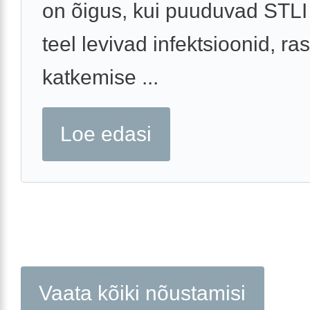
on õigus, kui puuduvad STLI 
teel levivad infektsioonid, r
katkemise ...
Loe edasi
Vaata kõiki nõustamisi