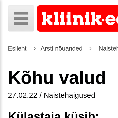
Esileht
Arsti nõuanded
Naiste
Kõhu valud
27.02.22 / Naistehaigused
Külastaja küsib: