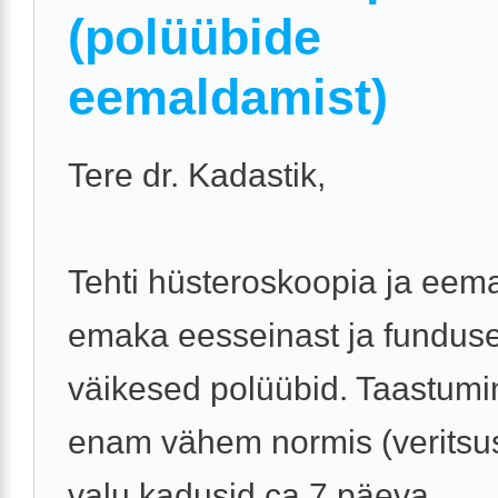
(polüübide
eemaldamist)
Tere dr. Kadastik,
Tehti hüsteroskoopia ja eema
emaka eesseinast ja fundus
väikesed polüübid. Taastumi
enam vähem normis (veritsu
valu kadusid ca 7 päeva