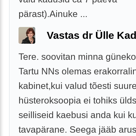
pärast).Ainuke ...
Vastas dr Ülle Kad
Tere. soovitan minna güneko
Tartu NNs olemas erakorrali
kabinet,kui valud tõesti suu
hüsteroksoopia ei tohiks üld
seilliseid kaebusi anda kui ku
tavapärane. Seega jääb aru