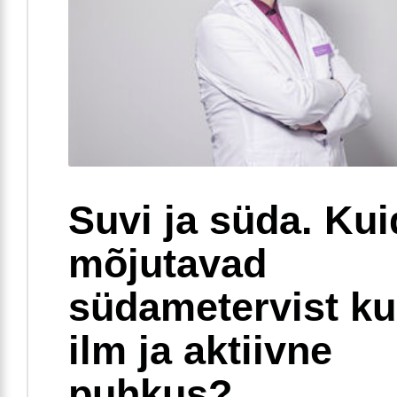
Suvi ja süda. Ku
mõjutavad
südametervist k
ilm ja aktiivne
puhkus?