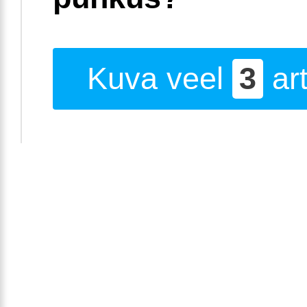
Kuva veel
3
art