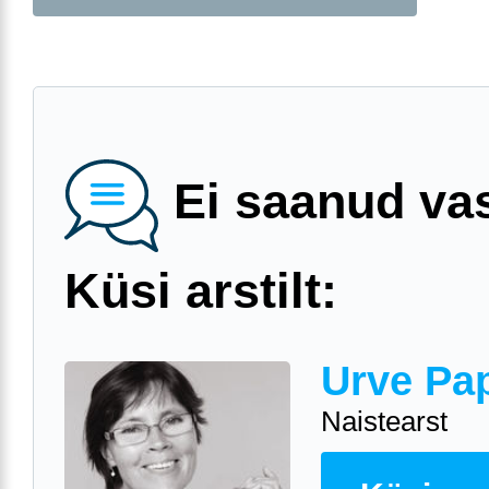
Ei saanud va
Küsi arstilt:
Urve Pa
Naistearst