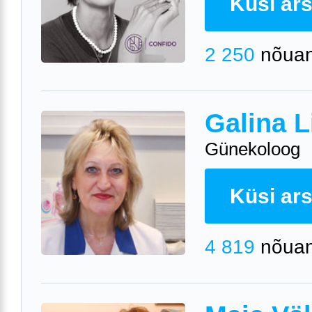
Küsi arst
2 250
nõuan
Galina L
Günekoloog
Küsi arst
4 819
nõuan