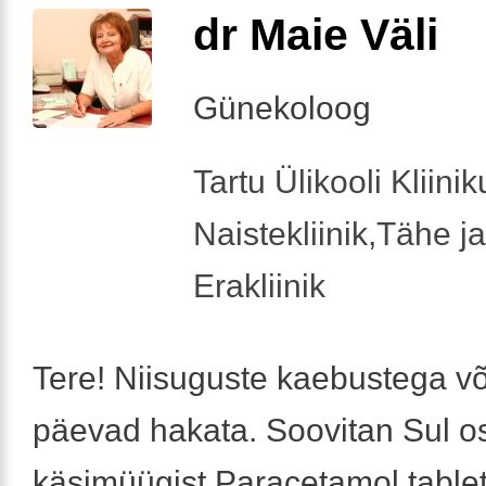
dr Maie Väli
Günekoloog
Tartu Ülikooli Kliini
Naistekliinik,Tähe ja
Erakliinik
Tere! Niisuguste kaebustega võ
päevad hakata. Soovitan Sul o
käsimüügist Paracetamol table