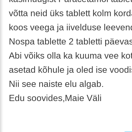
võtta neid üks tablett kolm kor
koos veega ja iivelduse leeve
Nospa tablette 2 tabletti päevas
Abi võiks olla ka kuuma vee koti
asetad kõhule ja oled ise voodis
Nii see naiste elu algab.
Edu soovides,Maie Väli