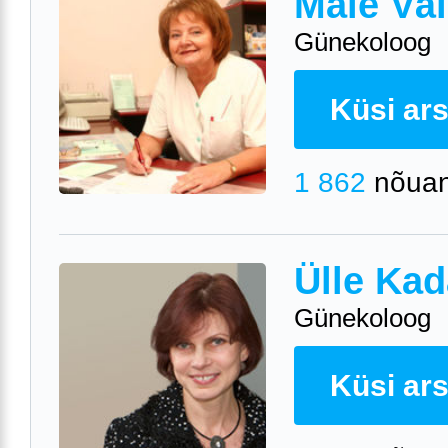
Maie Väl
Günekoloog
Küsi arst
1 862
nõuan
Ülle Kad
Günekoloog
Küsi arst