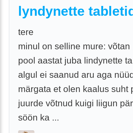
lyndynette tableti
tere
minul on selline mure: võtan
pool aastat juba lindynette ta
algul ei saanud aru aga nüü
märgata et olen kaalus suht 
juurde võtnud kuigi liigun pär
söön ka ...