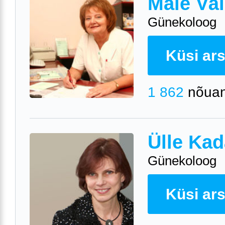
Maie Väl
Günekoloog
Küsi arst
1 862
nõuan
Ülle Kad
Günekoloog
Küsi arst