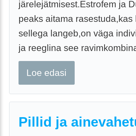
järelejätmisest.Estrofem ja 
peaks aitama rasestuda,kas
sellega langeb,on väga indi
ja reeglina see ravimkombina
Loe edasi
Pillid ja ainevahet