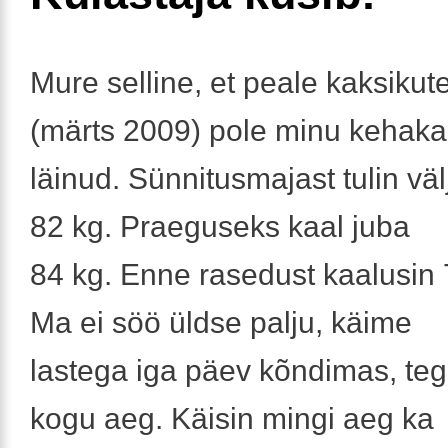
Mure selline, et peale kaksikut
(märts 2009) pole minu kehakaa
läinud. Sünnitusmajast tulin väl
82 kg. Praeguseks kaal juba
84 kg. Enne rasedust kaalusin 
Ma ei söö üldse palju, käime
lastega iga päev kõndimas, teg
kogu aeg. Käisin mingi aeg ka