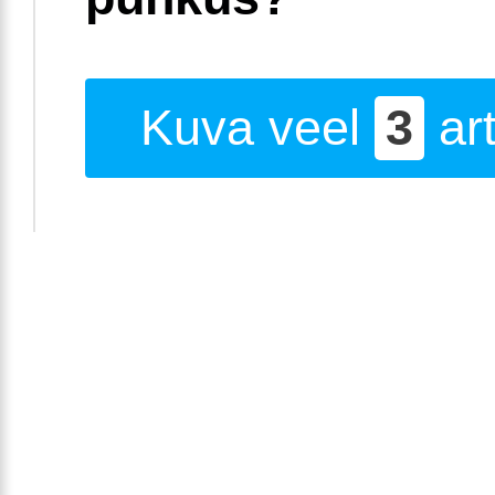
Kuva veel
3
art