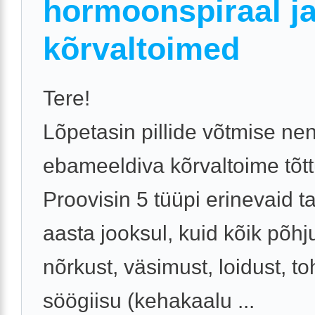
hormoonspiraal j
kõrvaltoimed
Tere!
Lõpetasin pillide võtmise ne
ebameeldiva kõrvaltoime tõtt
Proovisin 5 tüüpi erinevaid ta
aasta jooksul, kuid kõik põhj
nõrkust, väsimust, loidust, to
söögiisu (kehakaalu ...