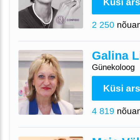
Küsi arst
2 250
nõuan
Galina L
Günekoloog
Küsi arst
4 819
nõuan