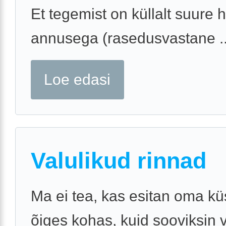
Et tegemist on küllalt suure
annusega (rasedusvastane ..
Loe edasi
Valulikud rinnad
Ma ei tea, kas esitan oma k
õiges kohas, kuid sooviksin