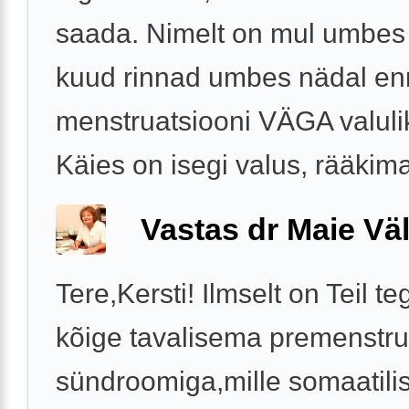
saada. Nimelt on mul umbes 
kuud rinnad umbes nädal e
menstruatsiooni VÄGA valuli
Käies on isegi valus, rääkimat
Vastas dr Maie Väl
Tere,Kersti! Ilmselt on Teil t
kõige tavalisema premenstr
sündroomiga,mille somaatilis