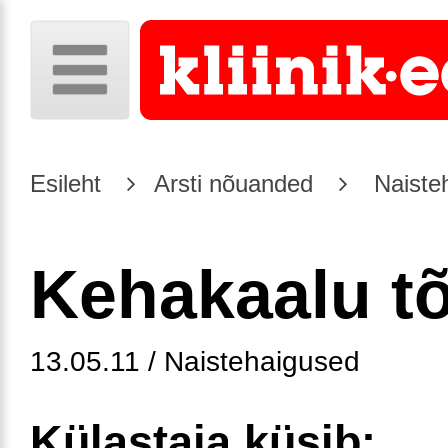
Esileht
Arsti nõuanded
Naiste
Kehakaalu t
13.05.11 / Naistehaigused
Külastaja küsib: