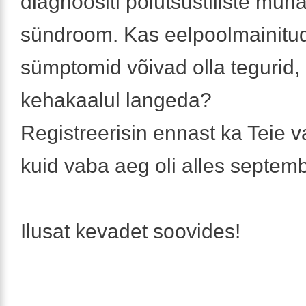
diagnoositi polütsüstiliste mun
sündroom. Kas eelpoolmainitu
sümptomid võivad olla tegurid, 
kehakaalul langeda?
Registreerisin ennast ka Teie v
kuid vaba aeg oli alles septemb
Ilusat kevadet soovides!