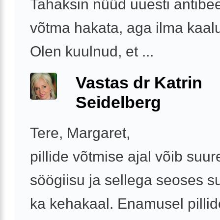
Tahaksin nüüd uuesti antibee
võtma hakata, aga ilma kaal
Olen kuulnud, et ...
Vastas dr Katrin
Seidelberg
Tere, Margaret,
pillide võtmise ajal võib suu
söögiisu ja sellega seoses 
ka kehakaal. Enamusel pilli