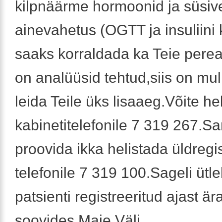
kilpnäärme hormoonid ja süsiv
ainevahetus (OGTT ja insuliini
saaks korraldada ka Teie perear
on analüüsid tehtud,siis on mu
leida Teile üks lisaaeg.Võite h
kabinetitelefonile 7 319 267.Sa
proovida ikka helistada üldregi
telefonile 7 319 100.Sageli ütl
patsienti registreeritud ajast är
soovides,Maie Väli