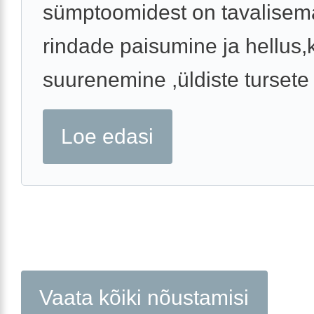
sümptoomidest on tavalise
rindade paisumine ja hellus
suurenemine ,üldiste tursete t
Loe edasi
Vaata kõiki nõustamisi