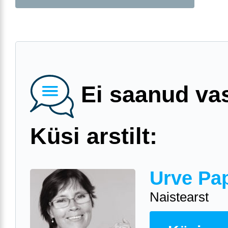
Ei saanud va
Küsi arstilt:
Urve Pa
Naistearst