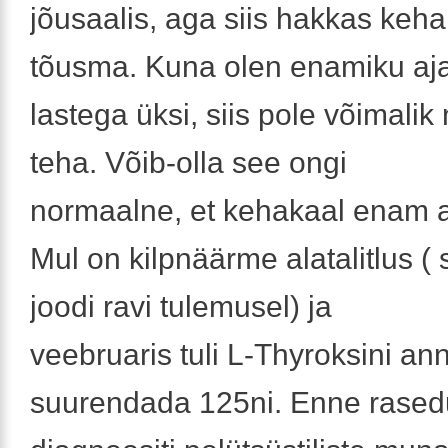
jõusaalis, aga siis hakkas keh
tõusma. Kuna olen enamiku aj
lastega üksi, siis pole võimalik
teha. Võib-olla see ongi
normaalne, et kehakaal enam al
Mul on kilpnäärme alatalitlus (
joodi ravi tulemusel) ja
veebruaris tuli L-Thyroksini an
suurendada 125ni. Enne rased