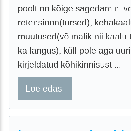
poolt on kõige sagedamini v
retensioon(tursed), kehakaa
muutused(võimalik nii kaalu 
ka langus), küll pole aga uur
kirjeldatud kõhikinnisust ...
Loe edasi