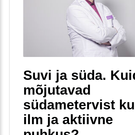
Suvi ja süda. Ku
mõjutavad
südametervist k
ilm ja aktiivne
puhkus?