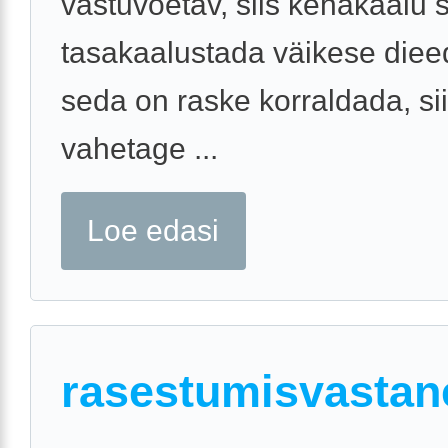
vastuvõetav, siis kehakaalu 
tasakaalustada väikese diee
seda on raske korraldada, si
vahetage ...
Loe edasi
rasestumisvastan