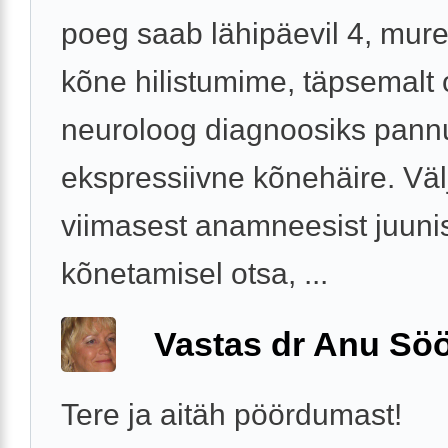
poeg saab lähipäevil 4, mur
kõne hilistumime, täpsemalt
neuroloog diagnoosiks pann
ekspressiivne kõnehäire. Väl
viimasest anamneesist juunis
kõnetamisel otsa, ...
Vastas dr Anu Söö
Tere ja aitäh pöördumast!