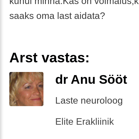
kuhui minna.Kas on võimalus,
saaks oma last aidata?
Arst vastas:
dr Anu Sööt
Laste neuroloog
Elite Erakliinik