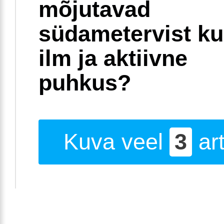
mõjutavad
südametervist k
ilm ja aktiivne
puhkus?
Kuva veel
3
art