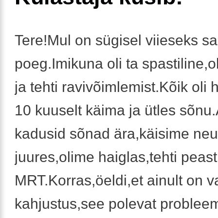
Tere!Mul on sügisel viieseks s
poeg.Imikuna oli ta spastiline,
ja tehti ravivõimlemist.Kõik oli
10 kuuselt käima ja ütles sõnu.
kadusid sõnad ära,käisime neu
juures,olime haiglas,tehti peast
MRT.Korras,öeldi,et ainult on 
kahjustus,see polevat problee