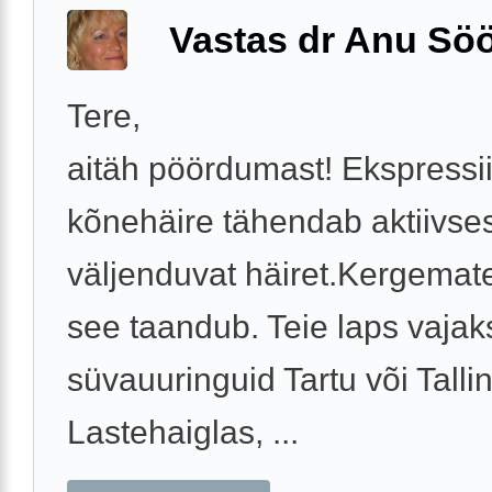
Vastas dr Anu Söö
Tere,
aitäh pöördumast! Ekspressi
kõnehäire tähendab aktiivse
väljenduvat häiret.Kergemate
see taandub. Teie laps vajaks
süvauuringuid Tartu või Talli
Lastehaiglas, ...