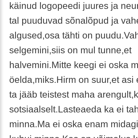
käinud logopeedi juures ja neu
tal puuduvad sõnalõpud ja vah
algused,osa tähti on puudu.Vah
selgemini,siis on mul tunne,et
halvemini.Mitte keegi ei oska m
öelda,miks.Hirm on suur,et asi 
ta jääb teistest maha arengult,k
sotsiaalselt.Lasteaeda ka ei ta
minna.Ma ei oska enam midagi