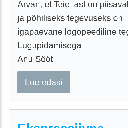
Arvan, et Teie last on piisaval
ja põhiliseks tegevuseks on
igapäevane logopeediline te
Lugupidamisega
Anu Sööt
Loe edasi