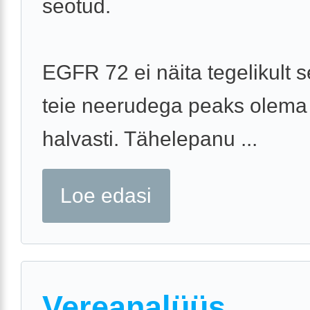
seotud.
EGFR 72 ei näita tegelikult s
teie neerudega peaks olema
halvasti. Tähelepanu ...
Loe edasi
Vereanalüüs