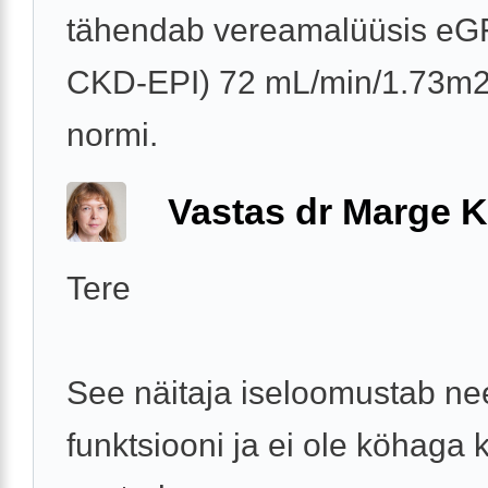
tähendab vereamalüüsis eG
CKD-EPI) 72 mL/min/1.73m2,
normi.
Vastas dr Marge K
Tere
See näitaja iseloomustab n
funktsiooni ja ei ole köhaga 