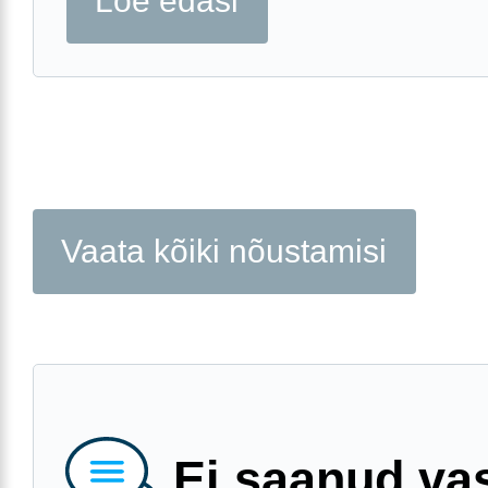
Loe edasi
Vaata kõiki nõustamisi
Ei saanud va