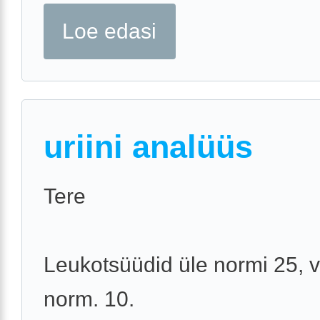
Loe edasi
uriini analüüs
Tere
Leukotsüüdid üle normi 25, 
norm. 10.