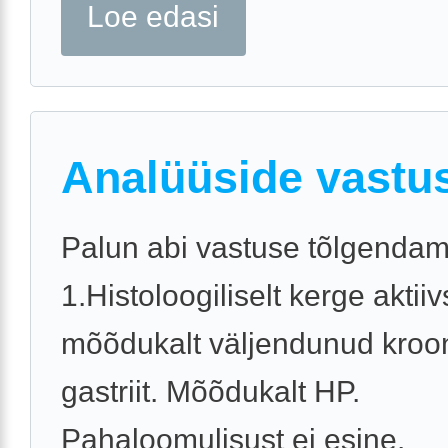
Loe edasi
Analüüside vastu
Palun abi vastuse tõlgendam
1.Histoloogiliselt kerge akti
mõõdukalt väljendunud kroon
gastriit. Mõõdukalt HP.
Pahaloomulisust ei esine.