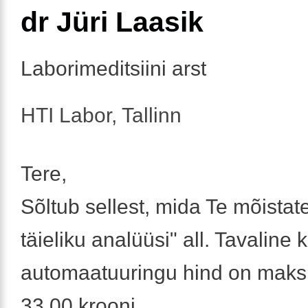
dr Jüri Laasik
Laborimeditsiini arst
HTI Labor, Tallinn
Tere,
Sõltub sellest, mida Te mõistat
täieliku analüüsi" all. Tavaline k
automaatuuringu hind on maks
33.00 krooni.