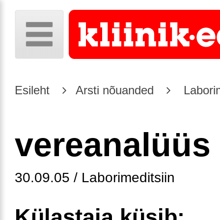
Esileht
Arsti nõuanded
Laborim
vereanalüüs
30.09.05 / Laborimeditsiin
Külastaja küsib: