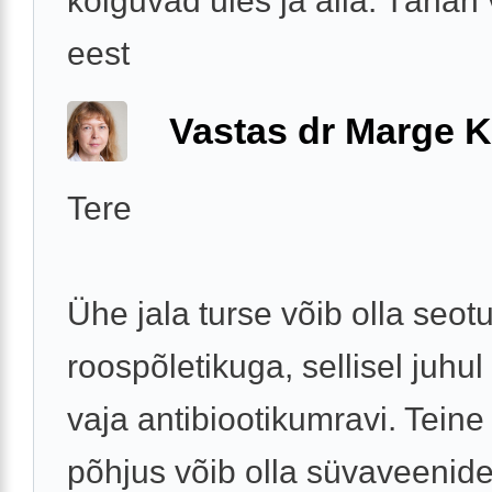
kõiguvad üles ja alla. Tänan
eest
Vastas dr Marge K
Tere
Ühe jala turse võib olla seot
roospõletikuga, sellisel juhul
vaja antibiootikumravi. Teine
põhjus võib olla süvaveenid