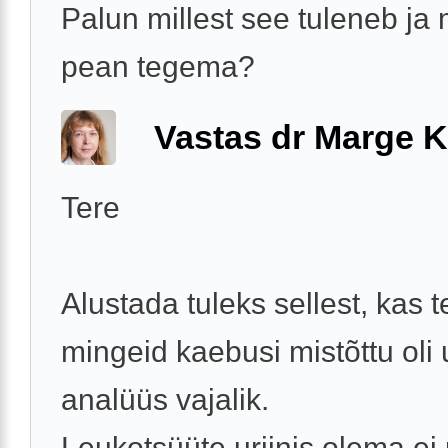
Palun millest see tuleneb ja
pean tegema?
Vastas dr Marge K
Tere
Alustada tuleks sellest, kas t
mingeid kaebusi mistõttu oli u
analüüs vajalik.
Leukotsüüte uriinis olema ei 