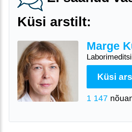
Küsi arstilt:
Marge K
Laborimeditsii
Küsi arst
1 147
nõuan