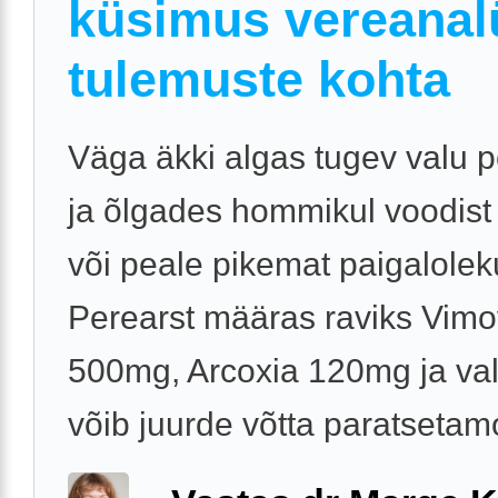
küsimus vereanal
tulemuste kohta
Väga äkki algas tugev valu 
ja õlgades hommikul voodist
või peale pikemat paigalolek
Perearst määras raviks Vim
500mg, Arcoxia 120mg ja val
võib juurde võtta paratsetamol