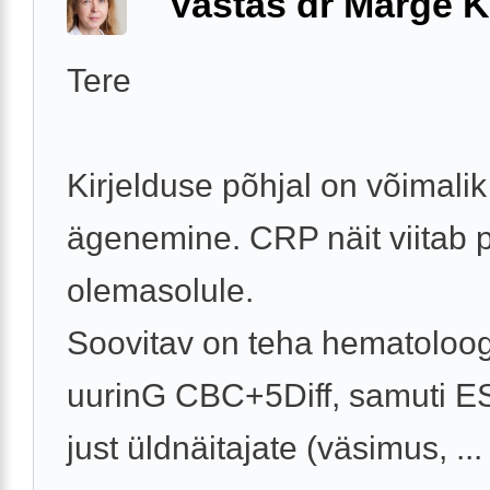
Vastas dr Marge K
Tere
Kirjelduse põhjal on võimalik
ägenemine. CRP näit viitab p
olemasolule.
Soovitav on teha hematoloog
uurinG CBC+5Diff, samuti E
just üldnäitajate (väsimus, ...