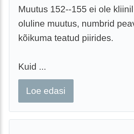
Muutus 152--155 ei ole kliinil
oluline muutus, numbrid pea
kõikuma teatud piirides.
Kuid ...
Loe edasi