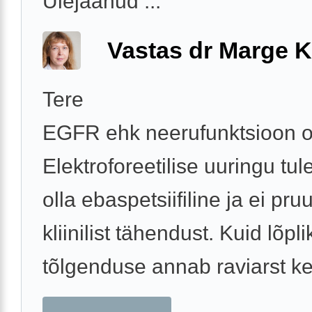
Ülejäänud ...
Vastas dr Marge K
Tere
EGFR ehk neerufunktsioon o
Elektroforeetilise uuringu tu
olla ebaspetsiifiline ja ei pr
kliinilist tähendust. Kuid lõpli
tõlgenduse annab raviarst ke