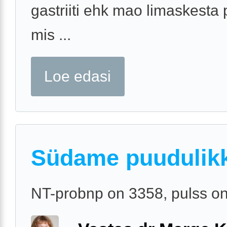
gastriiti ehk mao limaskesta 
mis ...
Loe edasi
Südame puudulik
NT-probnp on 3358, pulss o