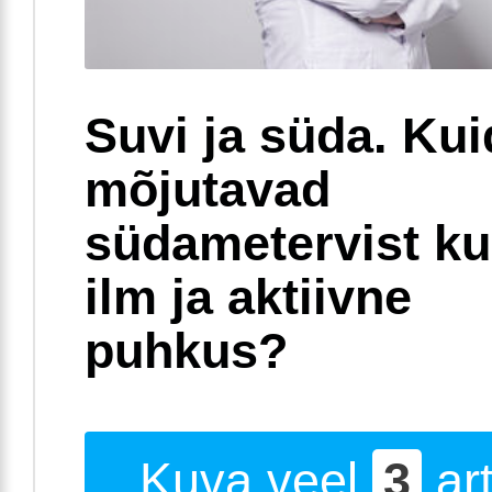
Suvi ja süda. Ku
mõjutavad
südametervist k
ilm ja aktiivne
puhkus?
Kuva veel
3
art