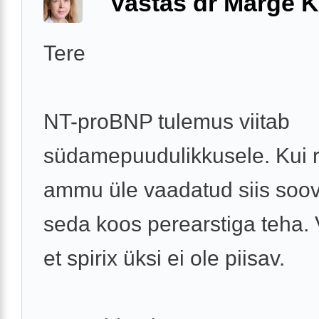
Vastas dr Marge K
Tere
NT-proBNP tulemus viitab
südamepuudulikkusele. Kui r
ammu üle vaadatud siis soov
seda koos perearstiga teha. 
et spirix üksi ei ole piisav.