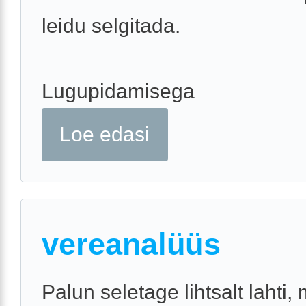
leidu selgitada.
Lugupidamisega
Loe edasi
vereanalüüs
Palun seletage lihtsalt lahti,