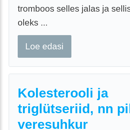
tromboos selles jalas ja selli
oleks ...
Loe edasi
Kolesterooli ja
triglütseriid, nn p
veresuhkur