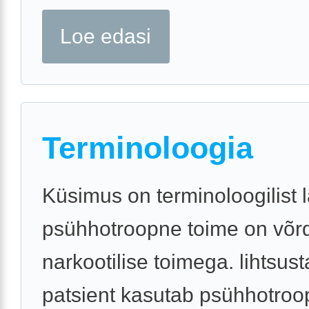
Loe edasi
Terminoloogia
Küsimus on terminoloogilist l
psühhotroopne toime on võr
narkootilise toimega. lihtsusta
patsient kasutab psühhotroo