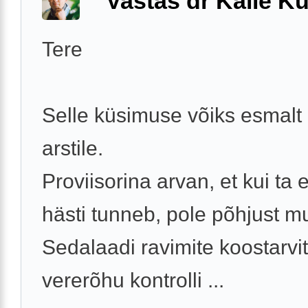
Vastas dr Kalle Ku
Tere
Selle küsimuse võiks esmalt
arstile.
Proviisorina arvan, et kui ta 
hästi tunneb, pole põhjust m
Sedalaadi ravimite koostarv
vererõhu kontrolli ...