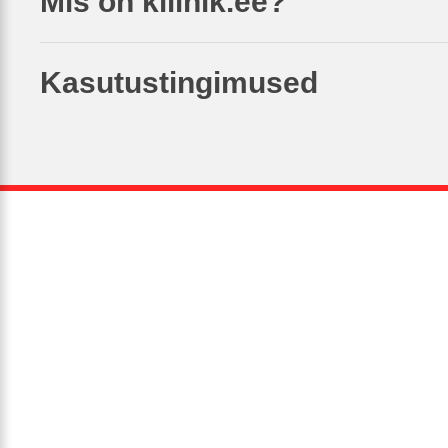
Mis on kliinik.ee?
Kasutustingimused