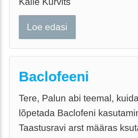
Kalle Kurvits
Loe edasi
Baclofeeni
Tere, Palun abi teemal, kuid
lõpetada Baclofeni kasutami
Taastusravi arst määras ksu