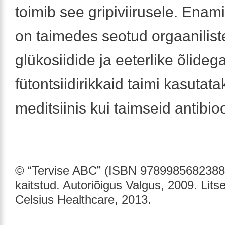
toimib see gripiviirusele. Enami
on taimedes seotud orgaanilist
glükosiidide ja eeterlike õlideg
fütontsiidirikkaid taimi kasutat
meditsiinis kui taimseid antibio
© “Tervise ABC” (ISBN 9789985682388)
kaitstud. Autoriõigus Valgus, 2009. Lits
Celsius Healthcare, 2013.