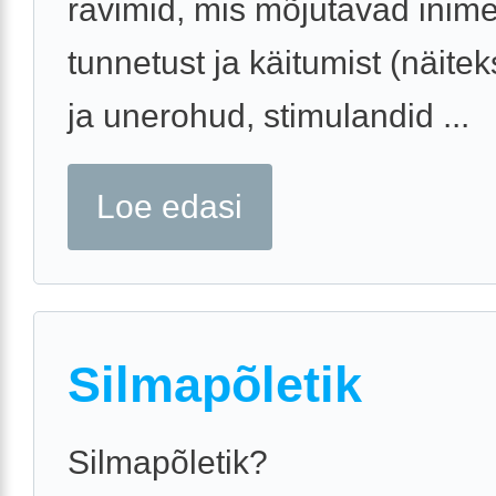
ravimid, mis mõjutavad inim
tunnetust ja käitumist (näitek
ja unerohud, stimulandid ...
Loe edasi
Silmapõletik
Silmapõletik?