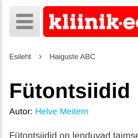
Esileht
Haiguste ABC
Fütontsiidid
Autor:
Helve Meitern
Fütontsiidid on lenduvad taimse