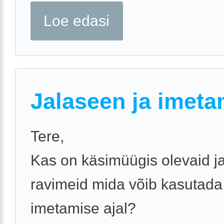
Loe edasi
Jalaseen ja imeta
Tere,
Kas on käsimüügis olevaid j
ravimeid mida võib kasutada
imetamise ajal?