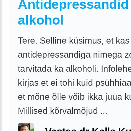
Antidepressandid 
alkohol
Tere. Selline küsimus, et ka
antidepressandiga nimega zo
tarvitada ka alkoholi. Infoleh
kirjas et ei tohi kuid psühhiaa
et mõne õlle võib ikka juua ku
Millised kõrvalmõjud ...