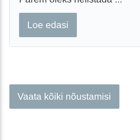
Loe edasi
Vaata kõiki nõustamisi