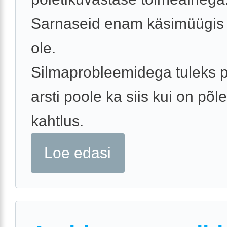
Sarnaseid enam käsimüügis 
ole.
Silmaprobleemidega tuleks 
arsti poole ka siis kui on põle
kahtlus.
Loe edasi