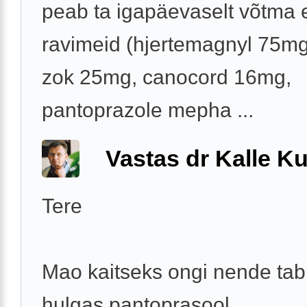
peab ta igapäevaselt võtma 
ravimeid (hjertemagnyl 75mg
zok 25mg, canocord 16mg,
pantoprazole mepha ...
Vastas dr Kalle Ku
Tere
Mao kaitseks ongi nende tabl
hulgas pantoprasool.