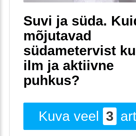
Suvi ja süda. Ku
mõjutavad
südametervist k
ilm ja aktiivne
puhkus?
Kuva veel
3
art