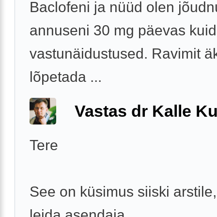
Baclofeni ja nüüd olen jõud
annuseni 30 mg päevas kuid 
vastunäidustused. Ravimit ä
lõpetada ...
Vastas dr Kalle Ku
Tere
See on küsimus siiski arstile,
leida asendaja.