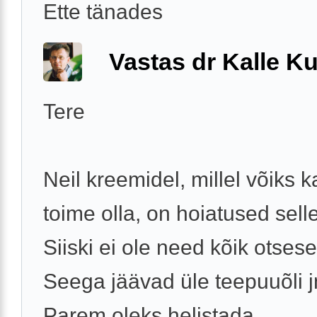
Ette tänades
Vastas dr Kalle Ku
Tere
Neil kreemidel, millel võiks 
toime olla, on hoiatused sell
Siiski ei ole need kõik otses
Seega jäävad üle teepuuõli 
Parem oleks helistada ...