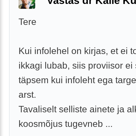
Vastas dr Kalle Ku
Tere
Kui infolehel on kirjas, et ei t
ikkagi lubab, siis proviisor ei
täpsem kui infoleht ega targ
arst.
Tavaliselt selliste ainete ja a
koosmõjus tugevneb ...