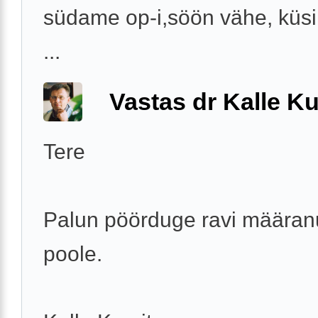
südame op-i,söön vähe, küs
...
Vastas dr Kalle Ku
Tere
Palun pöörduge ravi määranu
poole.