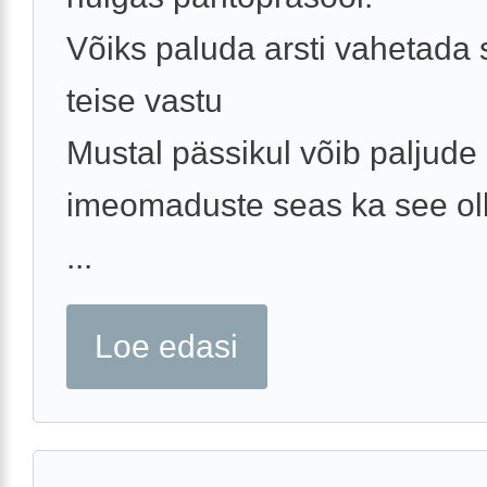
Võiks paluda arsti vahetada
teise vastu
Mustal pässikul võib paljude
imeomaduste seas ka see oll
...
Loe edasi