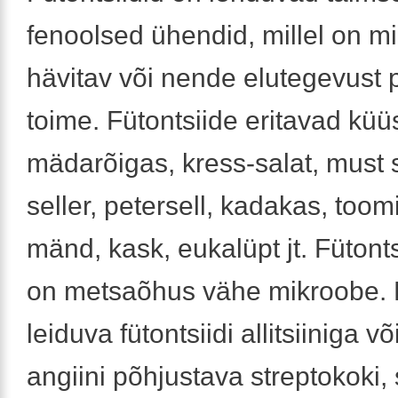
fenoolsed ühendid, millel on m
hävitav või nende elutegevust 
toime. Fütontsiide eritavad küüs
mädarõigas, kress-salat, must s
seller, petersell, kadakas, toom
mänd, kask, eukalüpt jt. Fütonts
on metsaõhus vähe mikroobe.
leiduva fütontsiidi allitsiiniga v
angiini põhjustava streptokoki,