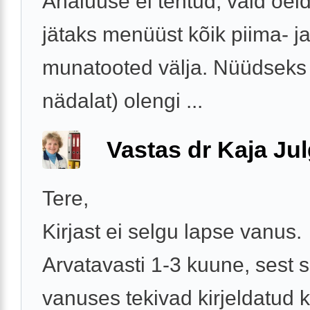
Analüüse ei tehtud, vaid öeldi
jätaks menüüst kõik piima- j
munatooted välja. Nüüdseks
nädalat) olengi ...
Vastas dr Kaja Ju
Tere,
Kirjast ei selgu lapse vanus.
Arvatavasti 1-3 kuune, sest s
vanuses tekivad kirjeldatud