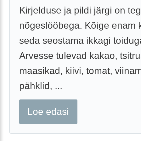
Kirjelduse ja pildi järgi on te
nõgeslööbega. Kõige enam 
seda seostama ikkagi toidug
Arvesse tulevad kakao, tsitru
maasikad, kiivi, tomat, viina
pähklid, ...
Loe edasi