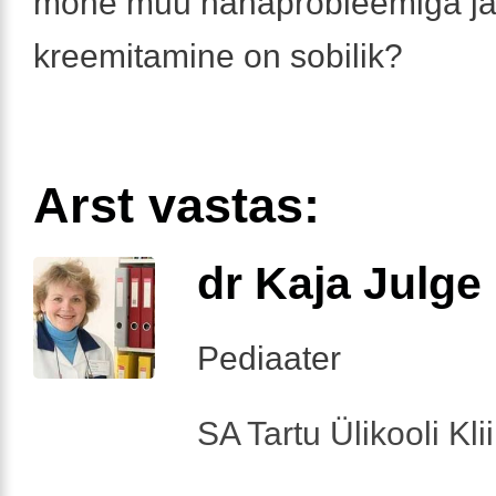
mõne muu nahaprobleemiga ja
kreemitamine on sobilik?
Arst vastas:
dr Kaja Julge
Pediaater
SA Tartu Ülikooli Kl