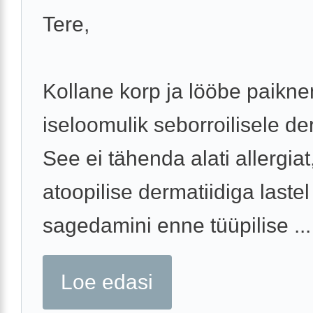
Tere,
Kollane korp ja lööbe paikn
iseloomulik seborroilisele der
See ei tähenda alati allergiat
atoopilise dermatiidiga laste
sagedamini enne tüüpilise ...
Loe edasi