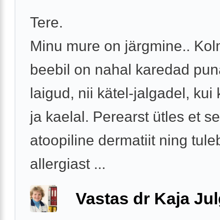
Tere.
Minu mure on järgmine.. Kol
beebil on nahal karedad pu
laigud, nii kätel-jalgadel, kui
ja kaelal. Perearst ütles et s
atoopiline dermatiit ning tul
allergiast ...
Vastas dr Kaja Ju