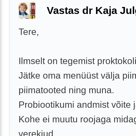
Vastas dr Kaja Ju
Tere,
Ilmselt on tegemist proktokoli
Jätke oma menüüst välja pii
piimatooted ning muna.
Probiootikumi andmist võite j
Kohe ei muutu roojaga midag
verekiud ...