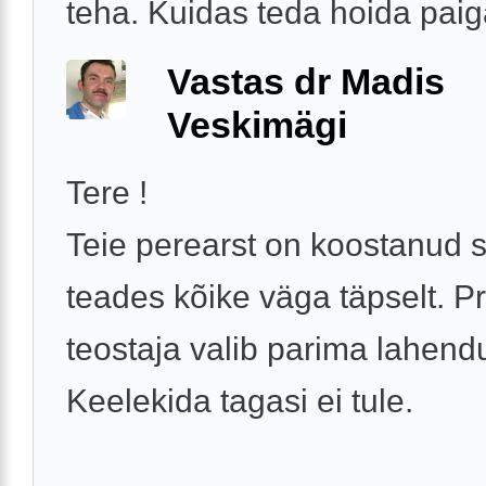
teha. Kuidas teda hoida paiga
Vastas dr Madis
Veskimägi
Tere !
Teie perearst on koostanud s
teades kõike väga täpselt. P
teostaja valib parima lahend
Keelekida tagasi ei tule.