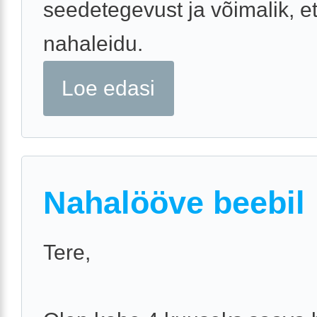
seedetegevust ja võimalik, e
nahaleidu.
Loe edasi
Nahalööve beebil
Tere,