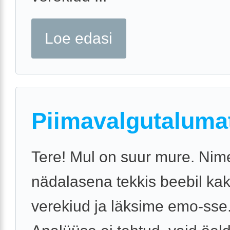
Loe edasi
Piimavalgutaluma
Tere! Mul on suur mure. Nime
nädalasena tekkis beebil ka
verekiud ja läksime emo-sse