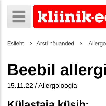
Esileht
Arsti nõuanded
Allergo
Beebil allerg
15.11.22 / Allergoloogia
Külastaja küsib: