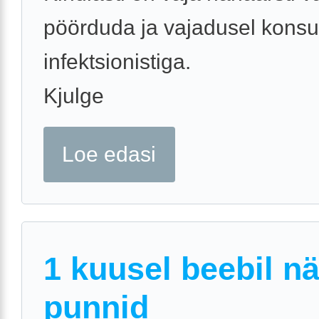
pöörduda ja vajadusel konsul
infektsionistiga.
Kjulge
Loe edasi
1 kuusel beebil n
punnid