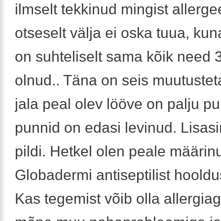
ilmselt tekkinud mingist allerge
otseselt välja ei oska tuua, k
on suhteliselt sama kõik need 
olnud.. Täna on seis muutusteta
jala peal olev lööve on palju p
punnid on edasi levinud. Lisasi
pildi. Hetkel olen peale määrin
Globadermi antiseptilist hoold
Kas tegemist võib olla allergia