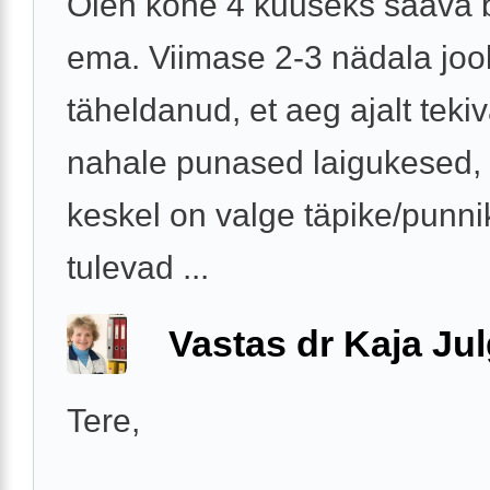
Olen kohe 4 kuuseks saava 
ema. Viimase 2-3 nädala joo
täheldanud, et aeg ajalt teki
nahale punased laigukesed, 
keskel on valge täpike/punn
tulevad ...
Vastas dr Kaja Ju
Tere,