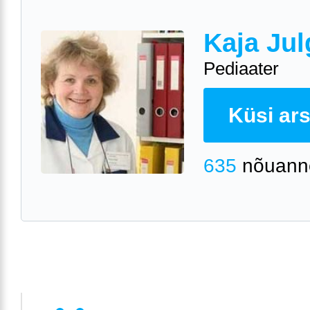
Kaja Jul
Pediaater
Küsi arst
635
nõuann