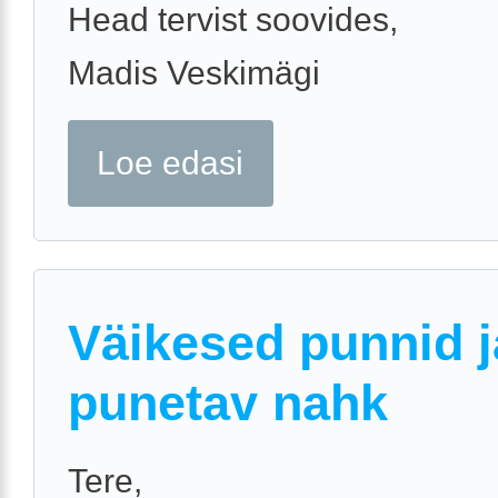
Head tervist soovides,
Madis Veskimägi
Loe edasi
Väikesed punnid j
punetav nahk
Tere,