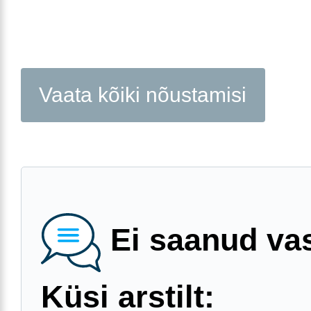
Vaata kõiki nõustamisi
Ei saanud va
Küsi arstilt: