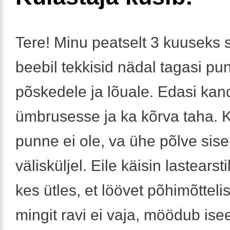
Tere! Minu peatselt 3 kuuseks 
beebil tekkisid nädal tagasi pu
põskedele ja lõuale. Edasi kan
ümbrusesse ja ka kõrva taha. 
punne ei ole, va ühe põlve sise
välisküljel. Eile käisin lastearst
kes ütles, et löövet põhimõttelis
mingit ravi ei vaja, möödub ise