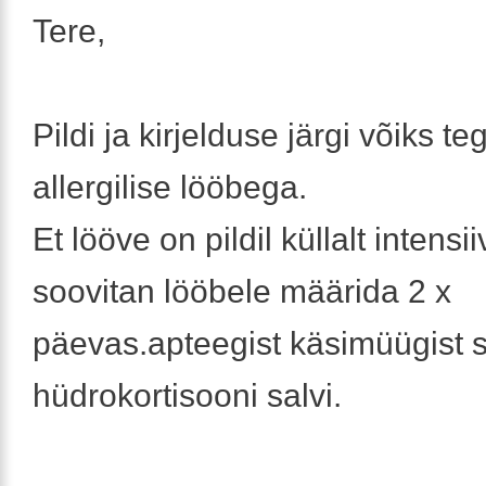
Tere,
Pildi ja kirjelduse järgi võiks te
allergilise lööbega.
Et lööve on pildil küllalt intensi
soovitan lööbele määrida 2 x
päevas.apteegist käsimüügist 
hüdrokortisooni salvi.