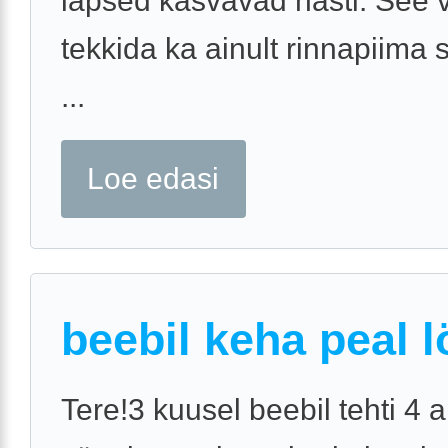
lapsed kasvavad hästi. See 
tekkida ka ainult rinnapiima 
...
Loe edasi
beebil keha peal 
Tere!3 kuusel beebil tehti 4 ap