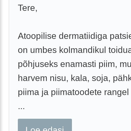
Tere,
Atoopilise dermatiidiga patsi
on umbes kolmandikul toidual
põhjuseks enamasti piim, m
harvem nisu, kala, soja, pähk
piima ja piimatoodete rangel 
...
Loe edasi