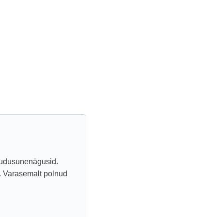
õudusunenägusid.
 Varasemalt polnud