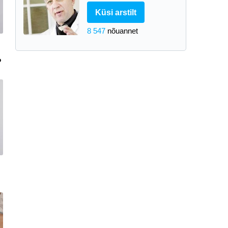
Küsi arstilt
8 547
nõuannet
?