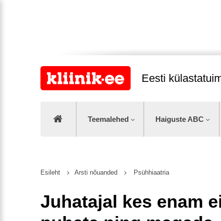
Eesti külastatu
Teemalehed
Haiguste ABC
Esileht
Arsti nõuanded
Psühhiaatria
Juhatajal kes enam e