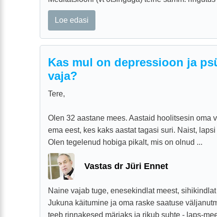
Loe edasi
Kas mul on depressioon ja ps
vaja?
Tere,
Olen 32 aastane mees. Aastaid hoolitsesin oma v
ema eest, kes kaks aastat tagasi suri. Naist, lapsi 
Olen tegelenud hobiga pikalt, mis on olnud ...
Vastas dr Jüri Ennet
Naine vajab tuge, enesekindlat meest, sihikindlat 
Jukuna käitumine ja oma raske saatuse väljanutm
teeb rinnakesed märjaks ja rikub suhte - laps-meest