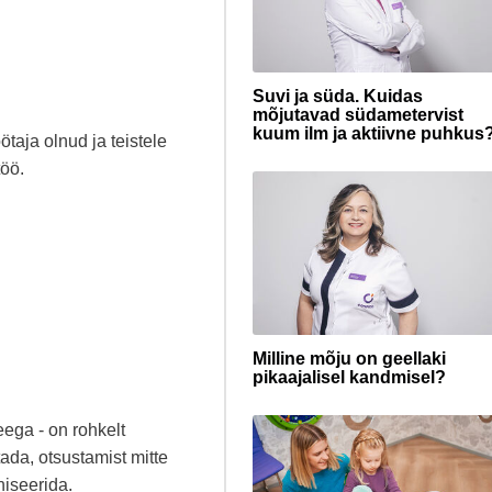
Suvi ja süda. Kuidas
mõjutavad südametervist
kuum ilm ja aktiivne puhkus
aja olnud ja teistele
töö.
Milline mõju on geellaki
pikaajalisel kandmisel?
ega - on rohkelt
tada, otsustamist mitte
niseerida.