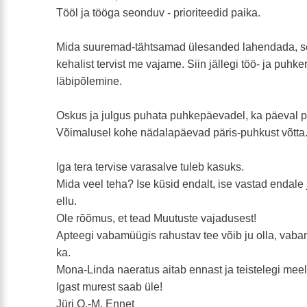
Tööl ja tööga seonduv - prioriteedid paika.
Mida suuremad-tähtsamad ülesanded lahendada, s
kehalist tervist me vajame. Siin jällegi töö- ja puhk
läbipõlemine.
Oskus ja julgus puhata puhkepäevadel, ka päeval 
Võimalusel kohe nädalapäevad päris-puhkust võtta
Iga tera tervise varasalve tuleb kasuks.
Mida veel teha? Ise küsid endalt, ise vastad endale j
ellu.
Ole rõõmus, et tead Muutuste vajadusest!
Apteegi vabamüügis rahustav tee võib ju olla, vaba
ka.
Mona-Linda naeratus aitab ennast ja teistelegi meel
Igast murest saab üle!
Jüri O.-M. Ennet