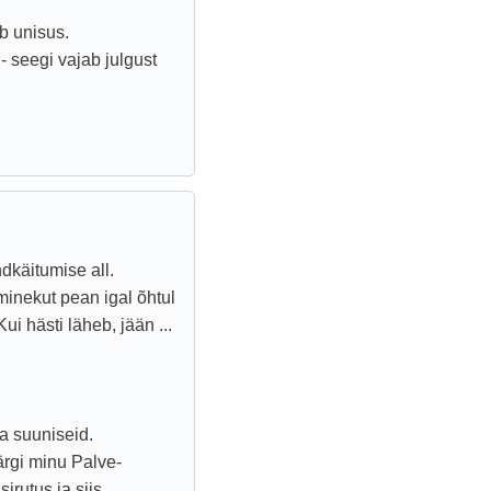
b unisus.
- seegi vajab julgust
dkäitumise all.
inekut pean igal õhtul
i hästi läheb, jään ...
ja suuniseid.
ärgi minu Palve-
rutus ja siis ...