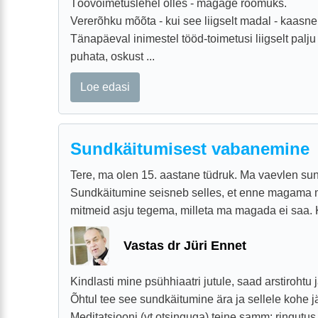
Töövõimetuslehel olles - magage rõõmuks.
Vererõhku mõõta - kui see liigselt madal - kaasne
Tänapäeval inimestel tööd-toimetusi liigselt palju 
puhata, oskust ...
Loe edasi
Sundkäitumisest vabanemine
Tere, ma olen 15. aastane tüdruk. Ma vaevlen sun
Sundkäitumine seisneb selles, et enne magama m
mitmeid asju tegema, milleta ma magada ei saa. Ku
Vastas dr Jüri Ennet
Kindlasti mine psühhiaatri jutule, saad arstirohtu 
Õhtul tee see sundkäitumine ära ja sellele kohe j
Meditatsiooni (vt otsinguga) teine samm: ringutus si