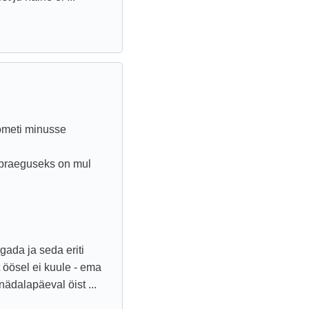
ometi minusse
g praeguseks on mul
gada ja seda eriti
t öösel ei kuule - ema
ädalapäeval öist ...