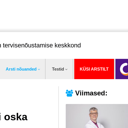
im tervisenõustamise keskkond
Arsti nõuanded
Testid
KÜSI ARSTILT
Viimased:
i oska