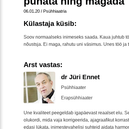
puhata ning magada
06.01.20 / Psühhiaatria
Külastaja küsib:
Soov normaalseks inimeseks saada. Kaua juhtub tööt
nõustsja. Ei maga, rahutu uni väsimus. Unes töö ja 
Arst vastas:
dr Jüri Ennet
Psühhiaater
Erapsühhiaater
Une kvaliteet peegeldab igapäevast reaalset elu. Se
olukordi, mida vaja korrigeerida, ajagraafikut korras
edasi lükata, inimestevahelisi suhteid aidata harmo