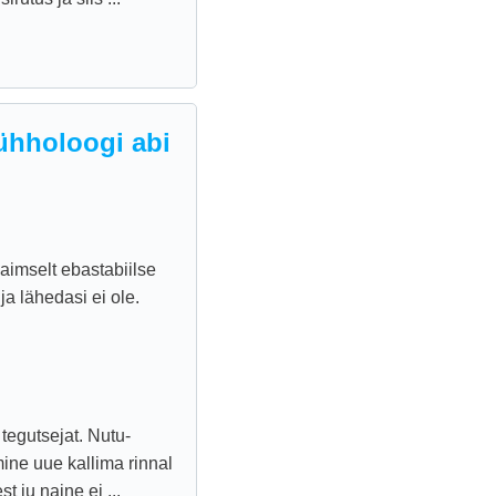
ühholoogi abi
aimselt ebastabiilse
ja lähedasi ei ole.
tegutsejat. Nutu-
ine uue kallima rinnal
 ju naine ei ...