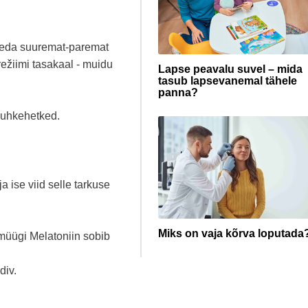
eda suuremat-paremat
erežiimi tasakaal - muidu
Lapse peavalu suvel – mida
tasub lapsevanemal tähele
panna?
puhkehetked.
.
a ise viid selle tarkuse
Miks on vaja kõrva loputada
müügi Melatoniin sobib
div.