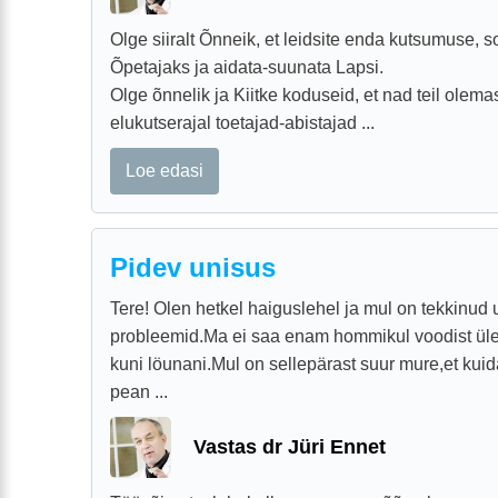
Olge siiralt Õnneik, et leidsite enda kutsumuse, 
Õpetajaks ja aidata-suunata Lapsi.
Olge õnnelik ja Kiitke koduseid, et nad teil olemas
elukutserajal toetajad-abistajad ...
Loe edasi
Pidev unisus
Tere! Olen hetkel haiguslehel ja mul on tekkinud
probleemid.Ma ei saa enam hommikul voodist ül
kuni löunani.Mul on sellepärast suur mure,et kuid
pean ...
Vastas dr Jüri Ennet