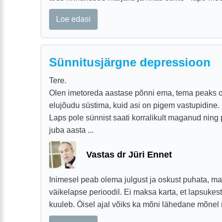
Loe edasi
Sünnitusjärgne depressioon
Tere.
Olen imetoreda aastase põnni ema, tema peaks 
elujõudu süstima, kuid asi on pigem vastupidine.
Laps pole sünnist saati korralikult maganud nin
juba aasta ...
Vastas dr Jüri Ennet
Inimesel peab olema julgust ja oskust puhata, ma
väikelapse perioodil. Ei maksa karta, et lapsukes
kuuleb. Öisel ajal võiks ka mõni lähedane mõnel n