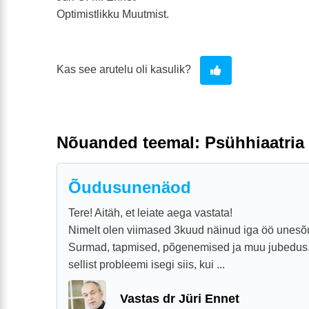
Optimistlikku Muutmist.
Kas see arutelu oli kasulik?
Nõuanded teemal: Psühhiaatria
Õudusunenäod
Tere! Aitäh, et leiate aega vastata!
Nimelt olen viimased 3kuud näinud iga öö unes
Surmad, tapmised, põgenemised ja muu jubedus.
sellist probleemi isegi siis, kui ...
Vastas dr Jüri Ennet