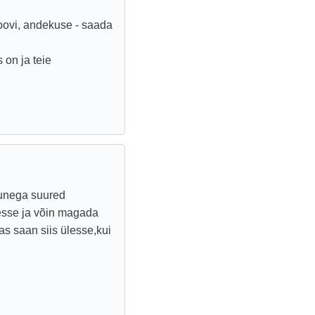
soovi, andekuse - saada
 on ja teie
 unega suured
esse ja võin magada
as saan siis ülesse,kui