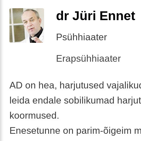
dr Jüri Ennet
Psühhiaater
Erapsühhiaater
AD on hea, harjutused vajalikud
leida endale sobilikumad harju
koormused.
Enesetunne on parim-õigeim 