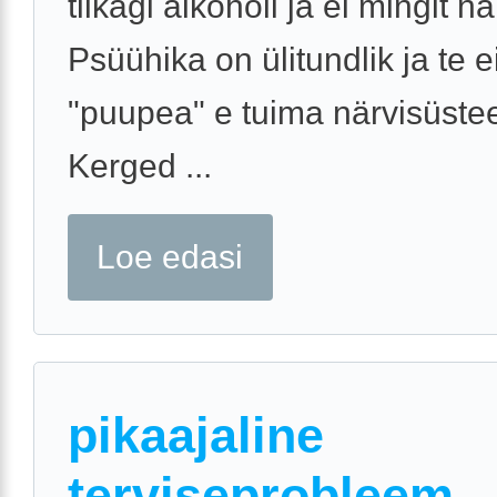
tilkagi alkoholi ja ei mingit na
Psüühika on ülitundlik ja te e
"puupea" e tuima närvisüste
Kerged ...
Loe edasi
pikaajaline
terviseprobleem