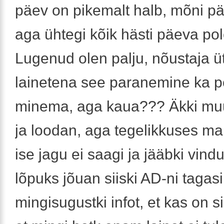
päev on pikemalt halb, mõni p
aga ühtegi kõik hästi päeva pol
Lugenud olen palju, nõustaja üt
lainetena see paranemine ka 
minema, aga kaua??? Äkki mu
ja loodan, aga tegelikkuses ma 
ise jagu ei saagi ja jääbki vind
lõpuks jõuan siiski AD-ni tagas
mingisugustki infot, et kas on si