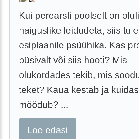
Kui perearsti poolselt on olul
haiguslike leidudeta, siis tul
esiplaanile psüühika. Kas p
püsivalt või siis hooti? Mis
olukordades tekib, mis sood
teket? Kaua kestab ja kuidas
möödub? ...
Loe edasi