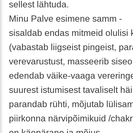
sellest lähtuda.
Minu Palve esimene samm -
sisaldab endas mitmeid olulis
(vabastab liigseist pingeist, pa
verevarustust, masseerib siseo
edendab väike-vaaga vereringe
suurest istumisest tavaliselt häi
parandab rühti, mõjutab lülisa
piirkonna närvipõimikuid /chakra
on käepärane ja mõjus.