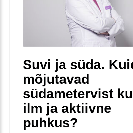
Suvi ja süda. Ku
mõjutavad
südametervist k
ilm ja aktiivne
puhkus?