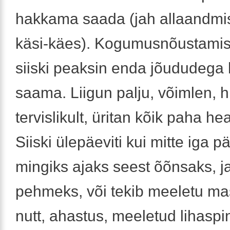
hakkama saada (jah allaandmi
käsi-käes). Kogumusnõustamisel
siiski peaksin enda jõududeg
saama. Liigun palju, võimlen, 
tervislikult, üritan kõik paha h
Siiski ülepäeviti kui mitte iga p
mingiks ajaks seest õõnsaks, j
pehmeks, või tekib meeletu m
nutt, ahastus, meeletud lihasp