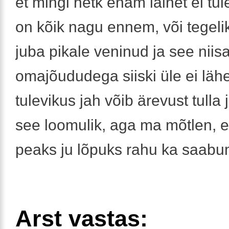
et mingi hetk enam lainet ei tu
on kõik nagu ennem, või tegelik
juba pikale veninud ja see nii
omajõududega siiski üle ei läh
tulevikus jah võib ärevust tulla j
see loomulik, aga ma mõtlen, e
peaks ju lõpuks rahu ka saab
Arst vastas: