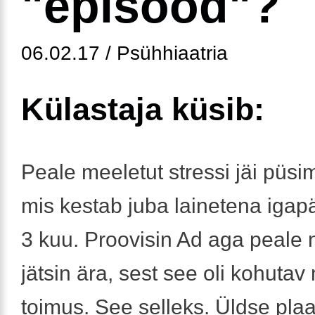
"episood"?
06.02.17 / Psühhiaatria
Külastaja küsib:
Peale meeletut stressi jäi püsi
mis kestab juba lainetena igap
3 kuu. Proovisin Ad aga peale 
jätsin ära, sest see oli kohutav 
toimus. See selleks. Üldse plaa