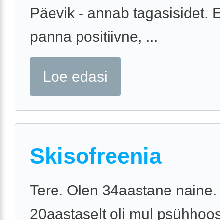
Päevik - annab tagasisidet. Er
panna positiivne, ...
Loe edasi
Skisofreenia
Tere. Olen 34aastane naine.
20aastaselt oli mul psühhoo