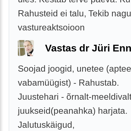
Rahusteid ei talu, Tekib nag
vastureaktsoioon
Vastas dr Jüri Enn
Soojad joogid, unetee (aptee
vabamüügist) - Rahustab.
Juustehari - õrnalt-meeldival
juukseid(peanahka) harjata.
Jalutuskäigud,