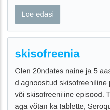
Loe edasi
skisofreenia
Olen 20ndates naine ja 5 aas
diagnoositud skisofreenilin
või skisofreeniline episood. 
aga võtan ka tablette, Seroqu