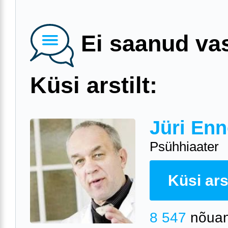
Ei saanud va
Küsi arstilt:
Jüri Enn
Psühhiaater
Küsi arst
8 547
nõuan