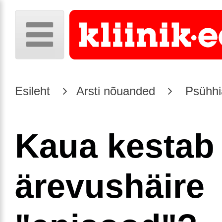
Esileht
Arsti nõuanded
Psühhia
Kaua kestab
ärevushäire