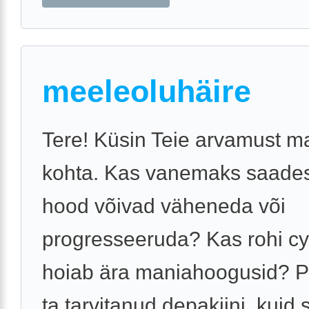
meeleoluhäire
Tere! Küsin Teie arvamust m
kohta. Kas vanemaks saade
hood võivad väheneda või
progresseeruda? Kas rohi c
hoiab ära maniahoogusid? 
ta tarvitanud depakiini, kuid