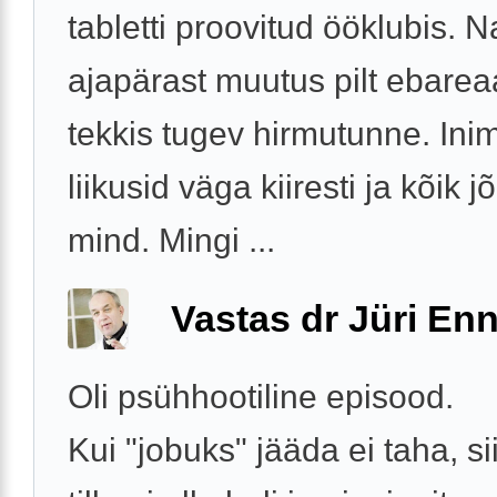
tabletti proovitud ööklubis. 
ajapärast muutus pilt ebarea
tekkis tugev hirmutunne. In
liikusid väga kiiresti ja kõik jõ
mind. Mingi ...
Vastas dr Jüri Enn
Oli psühhootiline episood.
Kui "jobuks" jääda ei taha, sii