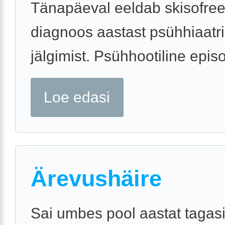
Tänapäeval eeldab skisofree
diagnoos aastast psühhiaatr
jälgimist. Psühhootiline episo
Loe edasi
Ärevushäire
Sai umbes pool aastat tagas