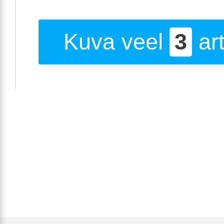
Kuva veel
3
art