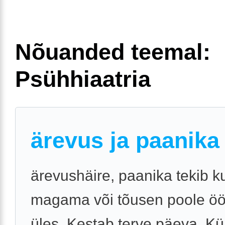
Nõuanded teemal:
Psühhiaatria
ärevus ja paanika
ärevushäire, paanika tekib ku
magama või tõusen poole öö
üles. Kestab terve päeva. Kü