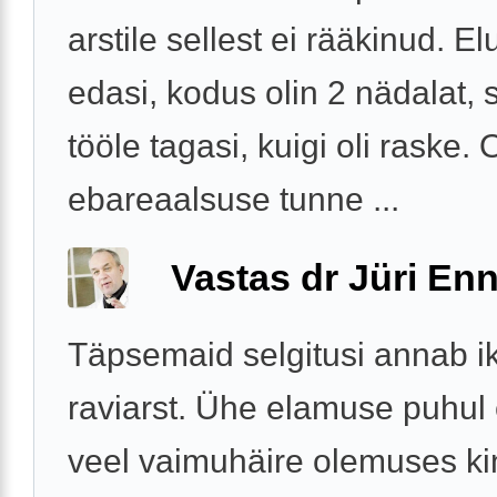
arstile sellest ei rääkinud. El
edasi, kodus olin 2 nädalat, s
tööle tagasi, kuigi oli raske. 
ebareaalsuse tunne ...
Vastas dr Jüri Enn
Täpsemaid selgitusi annab i
raviarst. Ühe elamuse puhul 
veel vaimuhäire olemuses kin