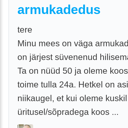
armukadedus
tere
Minu mees on väga armukade
on järjest süvenenud hilisem
Ta on nüüd 50 ja oleme koo
toime tulla 24a. Hetkel on as
niikaugel, et kui oleme kuskil
üritusel/sõpradega koos ...