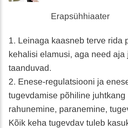
Erapsühhiaater
1. Leinaga kaasneb terve rida p
kehalisi elamusi, aga need aja 
taanduvad.
2. Enese-regulatsiooni ja enes
tugevdamise põhiline juhtkang
rahunemine, paranemine, tuge
Kõik keha tugevdav tuleb kasu