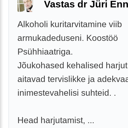
Vastas dr Jüri Enn
Alkoholi kuritarvitamine viib
armukadeduseni. Koostöö
Psühhiaatriga.
Jõukohased kehalised harju
aitavad tervislikke ja adekva
inimestevahelisi suhteid. .
Head harjutamist, ...