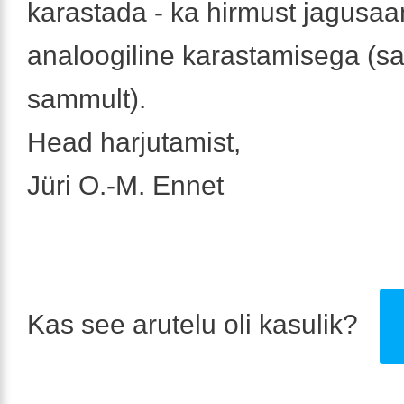
karastada - ka hirmust jagusa
analoogiline karastamisega (
sammult).
Head harjutamist,
Jüri O.-M. Ennet
Kas see arutelu oli kasulik?