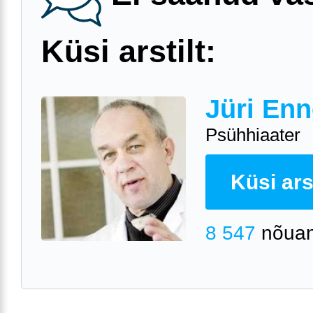
Küsi arstilt:
Jüri Enn
Psühhiaater
Küsi arst
8 547
nõuan