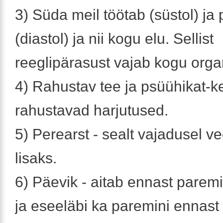
3) Süda meil töötab (süstol) ja
(diastol) ja nii kogu elu. Sellist
reeglipärasust vajab kogu orga
4) Rahustav tee ja psüühikat-k
rahustavad harjutused.
5) Perearst - sealt vajadusel ve
lisaks.
6) Päevik - aitab ennast parem
ja eseeläbi ka paremini ennast