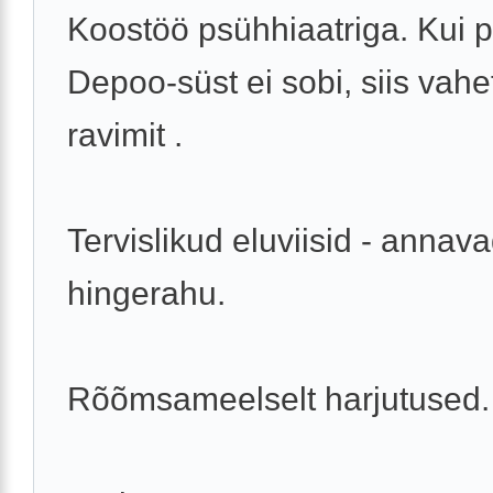
Koostöö psühhiaatriga. Kui 
Depoo-süst ei sobi, siis vah
ravimit .
Tervislikud eluviisid - annav
hingerahu.
Rõõmsameelselt harjutused.