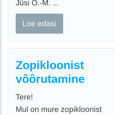
Jüsi O.-M. ...
Loe edasi
Zopikloonist
vôôrutamine
Tere!
Mul on mure zopikloonist