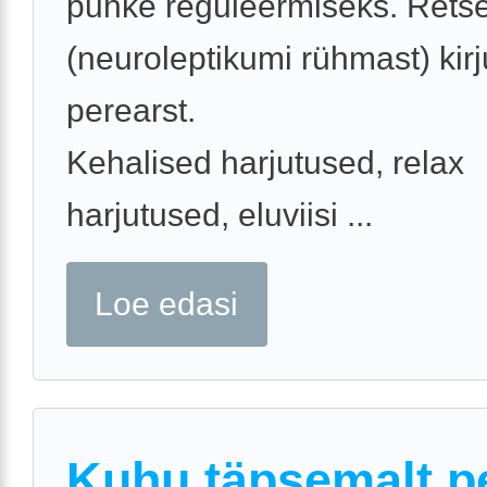
puhke reguleermiseks. Retse
(neuroleptikumi rühmast) kir
perearst.
Kehalised harjutused, relax
harjutused, eluviisi ...
Loe edasi
Kuhu täpsemalt p