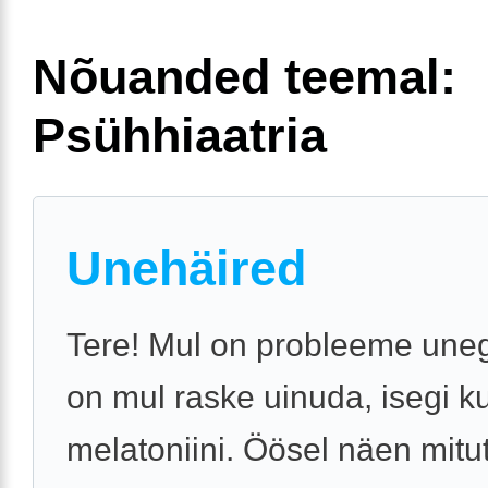
Nõuanded teemal:
Psühhiaatria
Unehäired
Tere! Mul on probleeme uneg
on mul raske uinuda, isegi k
melatoniini. Öösel näen mit