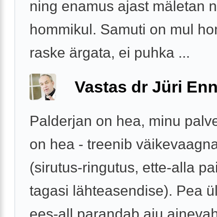
ning enamus ajast mäletan n
hommikul. Samuti on mul h
raske ärgata, ei puhka ...
Vastas dr Jüri Enn
Palderjan on hea, minu palv
on hea - treenib väikevaagna
(sirutus-ringutus, ette-alla p
tagasi lähteasendise). Pea ül
ees-all parandab aju ainevah