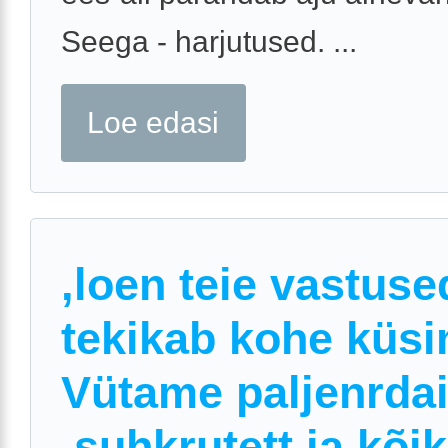
Seega - harjutused. ...
Loe edasi
,loen teie vastuse
tekikab kohe küs
Vütame paljenrdai
,suhkrutett ja kõi