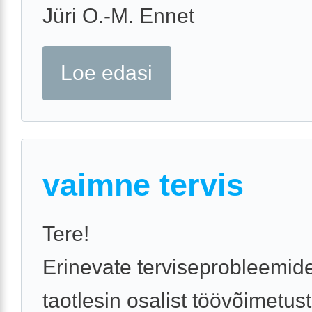
Jüri O.-M. Ennet
Loe edasi
vaimne tervis
Tere!
Erinevate terviseprobleemide
taotlesin osalist töövõimetus