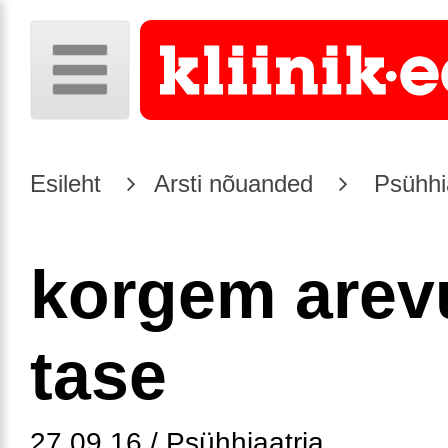
Esileht
Arsti nõuanded
Psühhia
korgem arev
tase
27.09.16 / Psühhiaatria