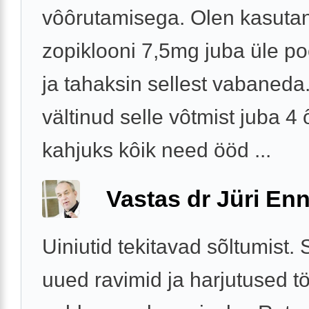
vôôrutamisega. Olen kasuta
zopiklooni 7,5mg juba üle po
ja tahaksin sellest vabaneda
vältinud selle vôtmist juba 4 
kahjuks kôik need ööd ...
Vastas dr Jüri Enn
Uiniutid tekitavad sõltumist.
uued ravimid ja harjutused tö