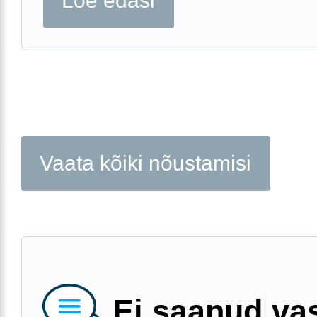
Loe edasi
Vaata kõiki nõustamisi
Ei saanud va