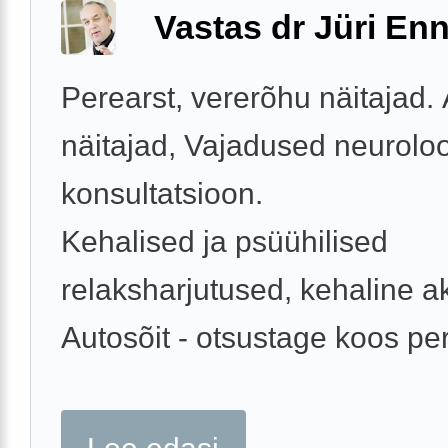
Vastas dr Jüri Enn
Perearst, vererõhu näitajad.
näitajad, Vajadused neurolo
konsultatsioon.
Kehalised ja psüühilised
relaksharjutused, kehaline ak
Autosõit - otsustage koos per