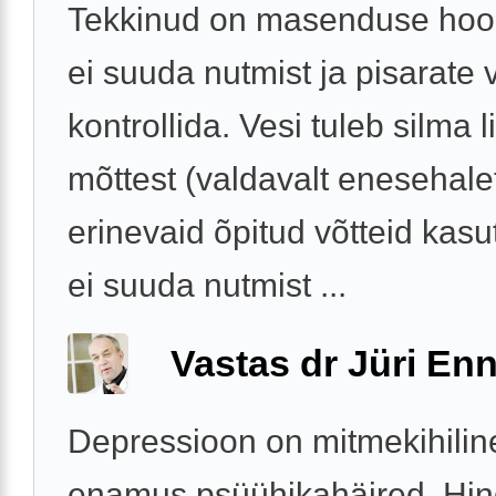
Tekkinud on masenduse hoo
ei suuda nutmist ja pisarate 
kontrollida. Vesi tuleb silma 
mõttest (valdavalt enesehale
erinevaid õpitud võtteid kas
ei suuda nutmist ...
Vastas dr Jüri Enn
Depressioon on mitmekihilin
enamus psüühikahäired. Hin