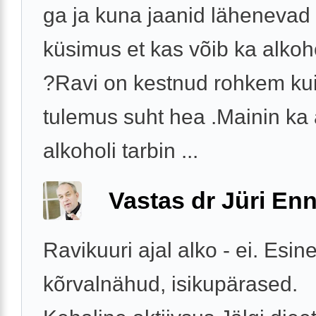
ga ja kuna jaanid lähenevad si
küsimus et kas võib ka alkoho
?Ravi on kestnud rohkem kui
tulemus suht hea .Mainin ka 
alkoholi tarbin ...
Vastas dr Jüri Enn
Ravikuuri ajal alko - ei. Esin
kõrvalnähud, isikupärased.