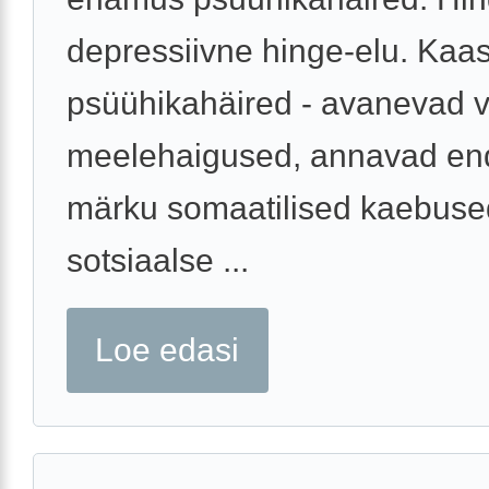
depressiivne hinge-elu. Kaa
psüühikahäired - avanevad 
meelehaigused, annavad en
märku somaatilised kaebuse
sotsiaalse ...
Loe edasi