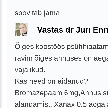
soovitab jama
Vastas dr Jüri Enn
Õiges koostöös psühhiaatamis
ravim õiges annuses on aega
vajalikud.
Kas need on aidanud?
Bromazepaam 6mg,Annus su
alandamist. Xanax 0.5 aegajal