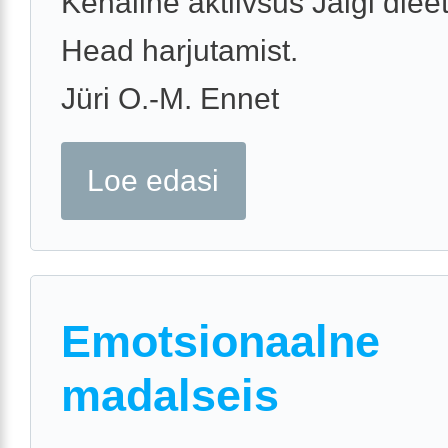
Kehaline aktiivsus Jälgi dieet
Head harjutamist.
Jüri O.-M. Ennet
Loe edasi
Emotsionaalne
madalseis