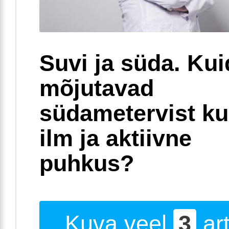
Suvi ja süda. Ku
mõjutavad
südametervist k
ilm ja aktiivne
puhkus?
Kuva veel
3
art