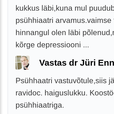
kukkus läbi,kuna mul puudu
psühhiaatri arvamus.vaimse 
hinnangul olen läbi põlenud
kõrge depressiooni ...
Vastas dr Jüri Enn
Psühhaatri vastuvõtule,siis j
ravidoc. haiguslukku. Koost
psühhiaatriga.