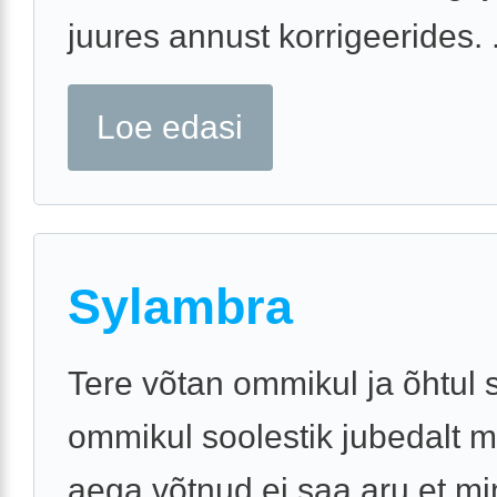
juures annust korrigeerides. .
Loe edasi
Sylambra
Tere võtan ommikul ja õhtul 
ommikul soolestik jubedalt m
aega võtnud ei saa aru et mi