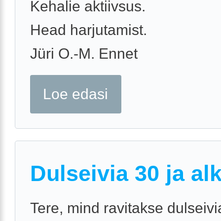
Kehalie aktiivsus.
Head harjutamist.
Jüri O.-M. Ennet
Loe edasi
Dulseivia 30 ja al
Tere, mind ravitakse dulseiv