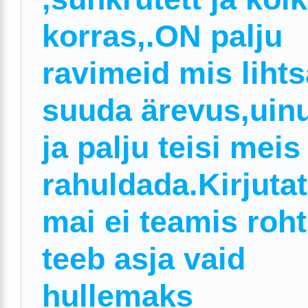
korras,.ON palju
ravimeid mis lihts
suuda ärevus,uin
ja palju teisi meis
rahuldada.Kirjuta
mai ei teamis roh
teeb asja vaid
hullemaks