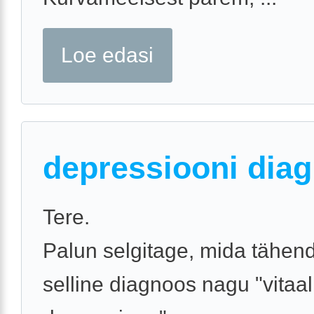
Loe edasi
depressiooni dia
Tere.
Palun selgitage, mida tähen
selline diagnoos nagu "vitaa