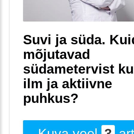
Suvi ja süda. Ku
mõjutavad
südametervist k
ilm ja aktiivne
puhkus?
Kuva veel
3
art