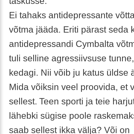
taskusse.
Ei tahaks antidepressante võtta
võtma jääda. Eriti pärast seda k
antidepressandi Cymbalta võtm
tuli selline agressiivsuse tunne,
kedagi. Nii võib ju katus üldse ä
Mida võiksin veel proovida, et vä
sellest. Teen sporti ja teie harju
lähebki sügise poole raskemak
saab sellest ikka välja? Või on