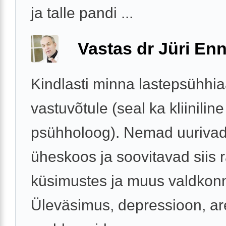
ja talle pandi ...
Vastas dr Jüri Enn
Kindlasti minna lastepsühhiaa
vastuvõtule (seal ka kliiniline
psühholoog). Nemad uuriva
üheskoos ja soovitavad siis r
küsimustes ja muus valdkon
Üleväsimus, depressioon, a