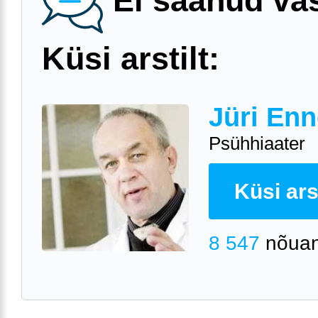
Ei saanud va
Küsi arstilt:
Jüri Enn
Psühhiaater
Küsi arst
8 547
nõuan