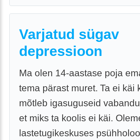
Varjatud sügav
depressioon
Ma olen 14-aastase poja em
tema pärast muret. Ta ei käi k
mõtleb igasuguseid vabandus
et miks ta koolis ei käi. Ole
lastetugikeskuses psühholoo