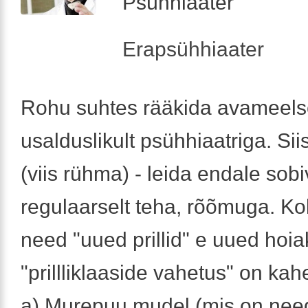
Psühhiaater
Erapsühhiaater
Rohu suhtes rääkida avameelse
usalduslikult psühhiaatriga. Sii
(viis rühma) - leida endale sob
regulaarselt teha, rõõmuga. K
need "uued prillid" e uued hoi
"prillliklaaside vahetus" on kah
a) Murepuu mudel (mis on nee