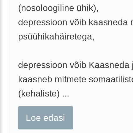
(nosoloogiline ühik),
depressioon võib kaasneda 
psüühikahäiretega,
depressioon võib Kaasneda 
kaasneb mitmete somaatilist
(kehaliste) ...
Loe edasi