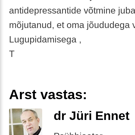
antidepressantide võtmine juba 
mõjutanud, et oma jõududega vä
Lugupidamisega ,
T
Arst vastas:
dr Jüri Ennet