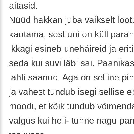
aitasid.
Nüüd hakkan juba vaikselt loot
kaotama, sest uni on küll para
ikkagi esineb unehäireid ja erit
seda kui suvi läbi sai. Paanikas
lahti saanud. Aga on selline pi
ja vahest tundub isegi sellise 
moodi, et kõik tundub võimenda
valgus kui heli- tunne nagu pan