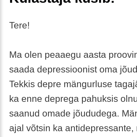
Tere!
Ma olen peaaegu aasta proovi
saada depressioonist oma jõu
Tekkis depre mängurluse tagajä
ka enne deprega pahuksis olnud
saanud omade jõududega. Mä
ajal võtsin ka antidepressante,