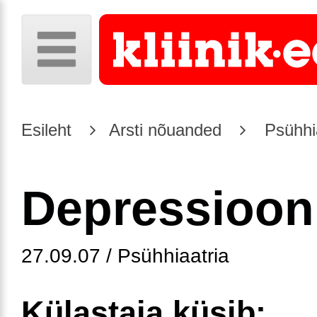
Esileht
Arsti nõuanded
Psühhia
Depressioon
27.09.07 / Psühhiaatria
Külastaja küsib: