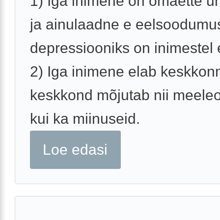
1) Iga inimene on omaette u
ja ainulaadne e eelsoodumu
depressiooniks on inimestel 
2) Iga inimene elab keskkon
keskkond mõjutab nii meeleo
kui ka miinuseid.
Loe edasi