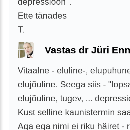
depressioon".
Ette tänades
T.
Vastas dr Jüri Enn
Vitaalne - eluline-, elupuhun
elujõuline. Seega siis - "lops
elujõuline, tugev, ... depress
Kust selline kaunistermin s
Aga ega nimi ei riku häiret - 