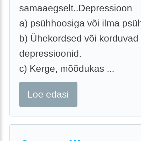
samaaegselt..Depressioon
a) psühhoosiga või ilma psü
b) Ühekordsed või korduvad
depressioonid.
c) Kerge, mõõdukas ...
Loe edasi