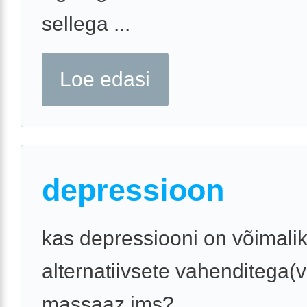
sellega ...
Loe edasi
depressioon
kas depressiooni on võimalik
alternatiivsete vahenditega(v
massaaz jms?