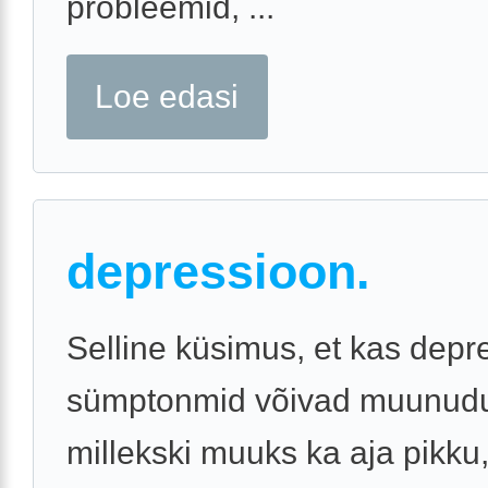
probleemid, ...
Loe edasi
depressioon.
Selline küsimus, et kas depr
sümptonmid võivad muunud
millekski muuks ka aja pikku,