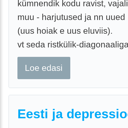
kümnendik kodu ravist, vajal
muu - harjutused ja nn uued pr
(uus hoiak e uus eluviis).
vt seda ristkülik-diagonaaliga 
Loe edasi
Eesti ja depressi