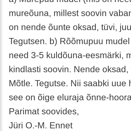
mureõuna, millest soovin vaba
on nende õunte oksad, tüvi, juu
Tegutsen. b) Rõõmupuu mudel 
need 3-5 kuldõuna-eesmärki, 
kindlasti soovin. Nende oksad, t
Mõtle. Tegutse. Nii saabki uue 
see on õige eluraja õnne-hoora
Parimat soovides,
Jüri O.-M. Ennet