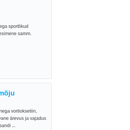
eega sportlikud
e esimene samm.
 mõju
ega vortioksetiin,
vane ärevus ja vajadus
andi ...