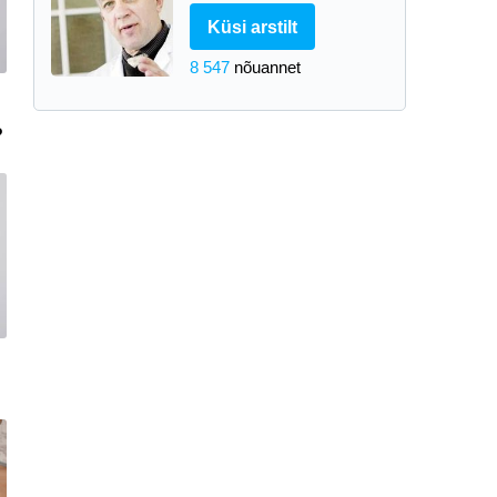
Küsi arstilt
8 547
nõuannet
?