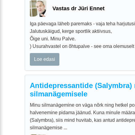
Vastas dr Jüri Ennet
Iga päevaga läheb paremaks - vaja teha harjutusi
Jalutuskäigud, kerge sportlik aktiivsus,
Õige uni. Minu Palve.
) Usurahvastel on õhtupalve - see oma olemuselt ri
Loe edasi
Antidepressantide (Salymbra)
silmanägemisele
Minu silmanägemine on väga nõrk ning hetkel p
halvenemine pidama jäänud. Kuna minule määrat
(Salymbra), siis mind huvitab, kas antud antidep
silmanägemise ...