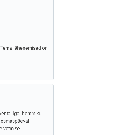
e. Tema lähenemised on
venta. Igal hommikul
la esmaspäeval
 võtmise. ...