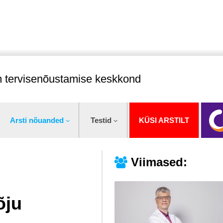
im tervisenõustamise keskkond
Arsti nõuanded
Testid
KÜSI ARSTILT
Viimased:
õju