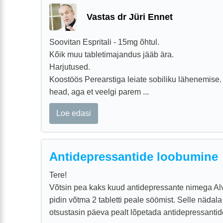
Vastas dr Jüri Ennet
Soovitan Espritali - 15mg õhtul.
Kõik muu tabletimajandus jääb ära.
Harjutused.
Koostöös Perearstiga leiate sobiliku lähenemis
head, aga et veelgi parem ...
Loe edasi
Antidepressantide loobumine
Tere!
Võtsin pea kaks kuud antidepressante nimega Al
pidin võtma 2 tabletti peale söömist. Selle näda
otsustasin päeva pealt lõpetada antidepressantide