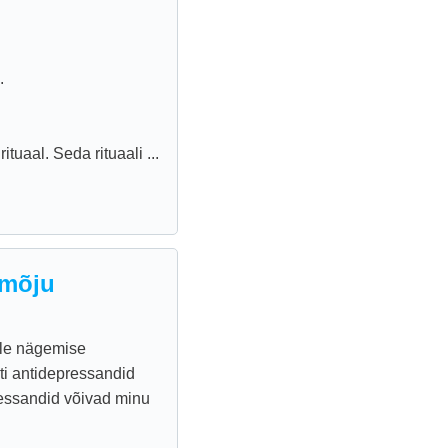
.
tuaal. Seda rituaali ...
 mõju
ole nägemise
i antidepressandid
ressandid võivad minu