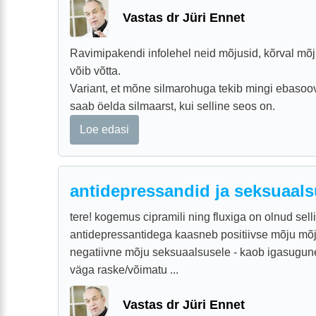
Vastas dr Jüri Ennet
Ravimipakendi infolehel neid mõjusid, kõrval mõj
võib võtta.
Variant, et mõne silmarohuga tekib mingi ebasoo
saab öelda silmaarst, kui selline seos on.
Loe edasi
antidepressandid ja seksuaal
tere! kogemus cipramili ning fluxiga on olnud selli
antidepressantidega kaasneb positiivse mõju mõj
negatiivne mõju seksuaalsusele - kaob igasugune
väga raske/võimatu ...
Vastas dr Jüri Ennet