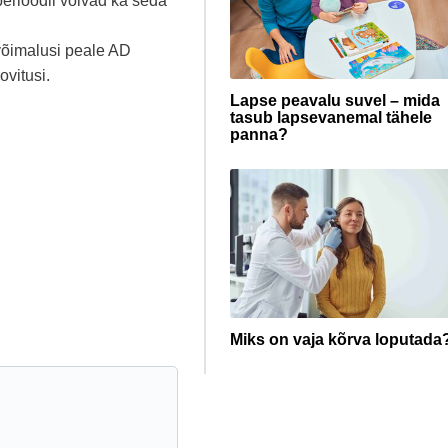
erioodil võivad ka seda
õimalusi peale AD
ovitusi.
Lapse peavalu suvel – mida
tasub lapsevanemal tähele
panna?
Miks on vaja kõrva loputada