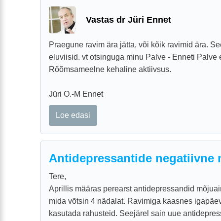
Vastas dr Jüri Ennet
Praegune ravim ära jätta, või kõik ravimid ära. S
eluviisid. vt otsinguga minu Palve - Enneti Palv
Rõõmsameelne kehaline aktiivsus.
Jüri O.-M Ennet
Loe edasi
Antidepressantide negatiivne
Tere,
Aprillis määras perearst antidepressandid mõjuain
mida võtsin 4 nädalat. Ravimiga kaasnes igapäe
kasutada rahusteid. Seejärel sain uue antidepress