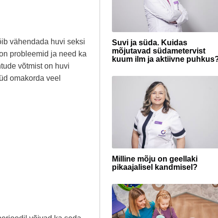
õib vähendada huvi seksi
Suvi ja süda. Kuidas
mõjutavad südametervist
 ,on probleemid ja need ka
kuum ilm ja aktiivne puhkus
tude võtmist on huvi
üüd omakorda veel
Milline mõju on geellaki
pikaajalisel kandmisel?