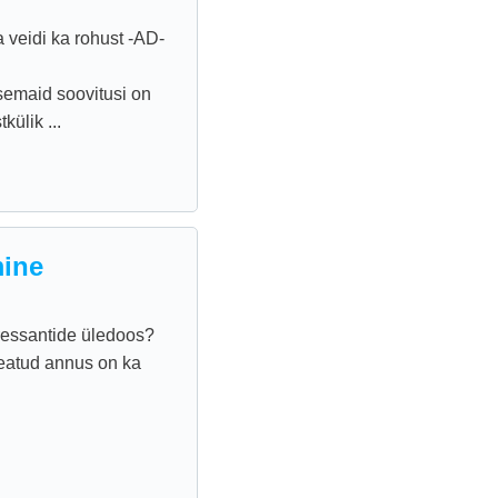
 veidi ka rohust -AD-
semaid soovitusi on
külik ...
mine
ressantide üledoos?
teatud annus on ka