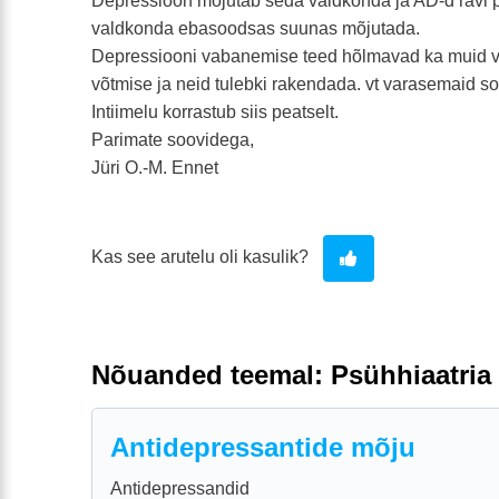
Depressioon mõjutab seda valdkonda ja AD-d ravi p
valdkonda ebasoodsas suunas mõjutada.
Depressiooni vabanemise teed hõlmavad ka muid v
võtmise ja neid tulebki rakendada. vt varasemaid so
Intiimelu korrastub siis peatselt.
Parimate soovidega,
Jüri O.-M. Ennet
Kas see arutelu oli kasulik?
Nõuanded teemal: Psühhiaatria
Antidepressantide mõju
Antidepressandid