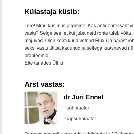
Külastaja küsib:
Tere! Minu küsimus järgmine: Kas antidepressant v
vastu? Selge see, et kui juba neid rohte tuleb võtta
mõjuvad. Olen kolm kuud võtnud Flux-i ja pärast roh
seksi vastu täitsa kadunud ja sellega kaasnevad n
probleemid.
Ette tänades Ülliki
Arst vastas:
dr Jüri Ennet
Psühhiaater
Erapsühhiaater