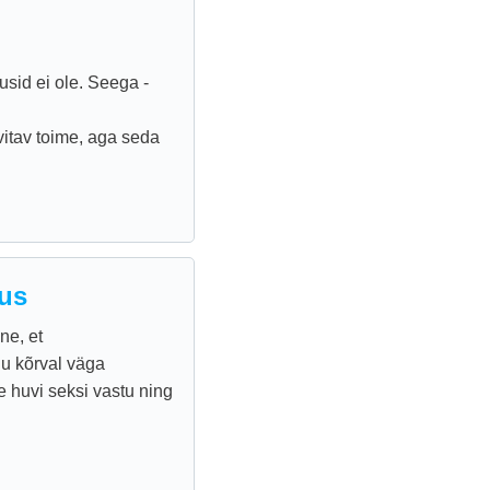
usid ei ole. Seega -
vitav toime, aga seda
sus
ne, et
u kõrval väga
 huvi seksi vastu ning