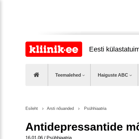
Eesti külastatu
Teemalehed
Haiguste ABC
Esileht
Arsti nõuanded
Psühhiaatria
Antidepressantide m
16.01.06 / Psühhiaatria