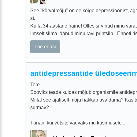
See "kõrvalmõju" on eelkõige depressioonist, aga
st.
Kulla 34-aastane naine! Olles sirvinud minu vara
ilmselt silma jäänud minu ravi-printsiip - Enneti rist
Loe edasi
antidepressantide üledoseeri
Tere
Sooviks teada kuidas mõjub organismile antidep
Millal see ajaliselt mõju hakkab avaldama? Kas 
surmav?
Tänan, kui võtsite vaevaks mu küsimusele ...