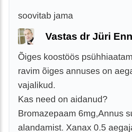
soovitab jama
Vastas dr Jüri Enn
Õiges koostöös psühhiaatamis
ravim õiges annuses on aega
vajalikud.
Kas need on aidanud?
Bromazepaam 6mg,Annus su
alandamist. Xanax 0.5 aegajal