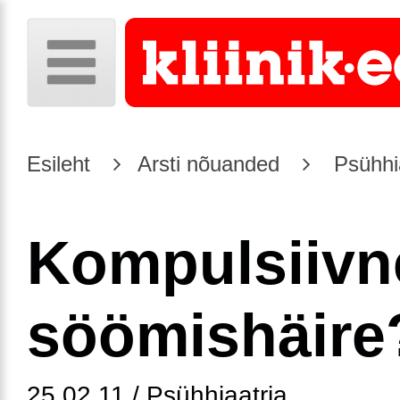
Esileht
Arsti nõuanded
Psühhia
Kompulsiivn
söömishäire
25.02.11 / Psühhiaatria