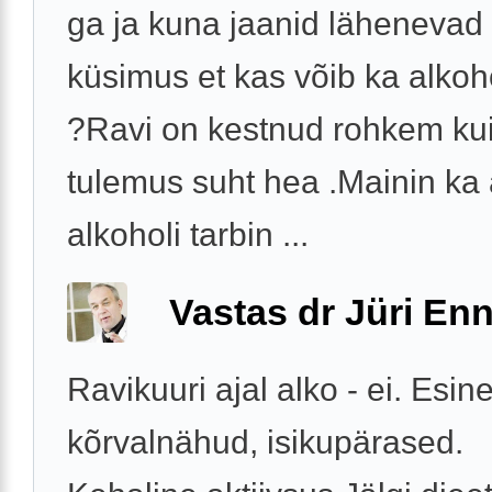
ga ja kuna jaanid lähenevad si
küsimus et kas võib ka alkoho
?Ravi on kestnud rohkem kui
tulemus suht hea .Mainin ka 
alkoholi tarbin ...
Vastas dr Jüri Enn
Ravikuuri ajal alko - ei. Esin
kõrvalnähud, isikupärased.