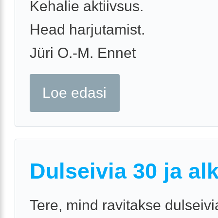
Kehalie aktiivsus.
Head harjutamist.
Jüri O.-M. Ennet
Loe edasi
Dulseivia 30 ja al
Tere, mind ravitakse dulseiv