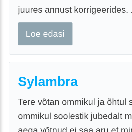
juures annust korrigeerides. .
Loe edasi
Sylambra
Tere võtan ommikul ja õhtul 
ommikul soolestik jubedalt m
aega võtnud ei saa aru et mi