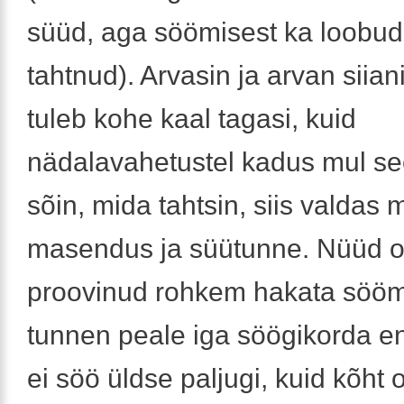
süüd, aga söömisest ka loobud
tahtnud). Arvasin ja arvan siiani,
tuleb kohe kaal tagasi, kuid
nädalavahetustel kadus mul see
sõin, mida tahtsin, siis valdas 
masendus ja süütunne. Nüüd o
proovinud rohkem hakata sööm
tunnen peale iga söögikorda e
ei söö üldse paljugi, kuid kõht