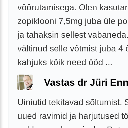
vôôrutamisega. Olen kasuta
zopiklooni 7,5mg juba üle po
ja tahaksin sellest vabaneda
vältinud selle vôtmist juba 4 
kahjuks kôik need ööd ...
Vastas dr Jüri Enn
Uiniutid tekitavad sõltumist.
uued ravimid ja harjutused tö