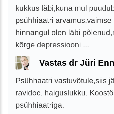
kukkus läbi,kuna mul puudu
psühhiaatri arvamus.vaimse 
hinnangul olen läbi põlenud
kõrge depressiooni ...
Vastas dr Jüri Enn
Psühhaatri vastuvõtule,siis j
ravidoc. haiguslukku. Koost
psühhiaatriga.