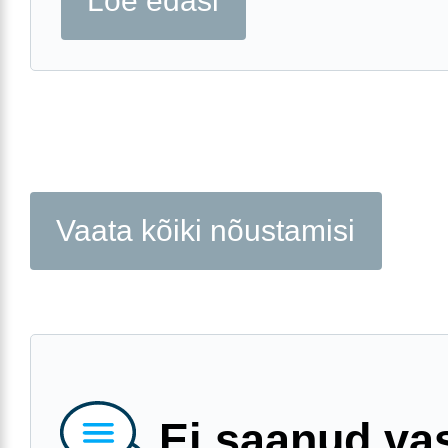
Loe edasi
Vaata kõiki nõustamisi
Ei saanud va