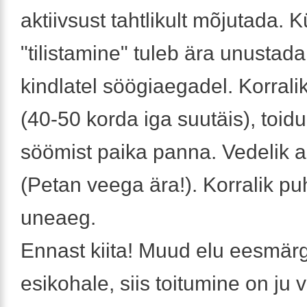
aktiivsust tahtlikult mõjutada. 
"tilistamine" tuleb ära unustada
kindlatel söögiaegadel. Korral
(40-50 korda iga suutäis), toi
söömist paika panna. Vedelik ait
(Petan veega ära!). Korralik pu
uneaeg.
Ennast kiita! Muud elu eesmär
esikohale, siis toitumine on ju