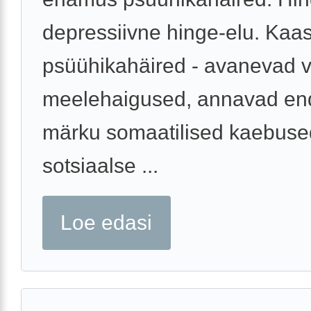
depressiivne hinge-elu. Kaa
psüühikahäired - avanevad 
meelehaigused, annavad en
märku somaatilised kaebuse
sotsiaalse ...
Loe edasi