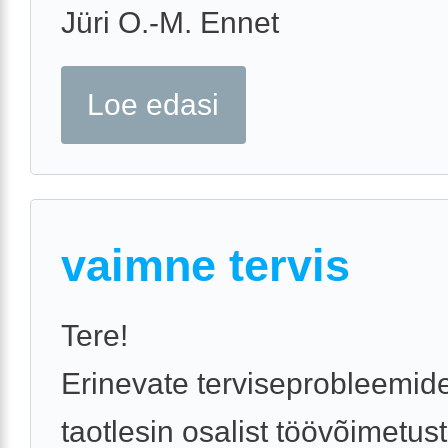
Jüri O.-M. Ennet
Loe edasi
vaimne tervis
Tere!
Erinevate terviseprobleemide
taotlesin osalist töövõimetus