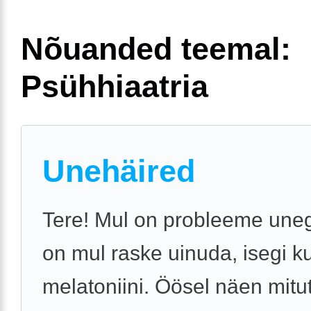
Nõuanded teemal:
Psühhiaatria
Unehäired
Tere! Mul on probleeme uneg
on mul raske uinuda, isegi k
melatoniini. Öösel näen mit