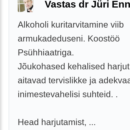
Vastas dr Jüri Enn
Alkoholi kuritarvitamine viib
armukadeduseni. Koostöö
Psühhiaatriga.
Jõukohased kehalised harju
aitavad tervislikke ja adekva
inimestevahelisi suhteid. .
Head harjutamist, ...