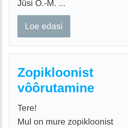
Jüsi O.-M. ...
Loe edasi
Zopikloonist
vôôrutamine
Tere!
Mul on mure zopikloonist