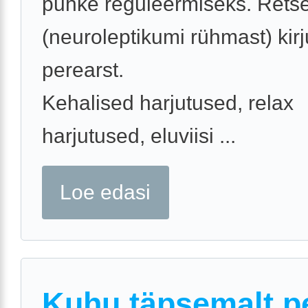
puhke reguleermiseks. Retse
(neuroleptikumi rühmast) kir
perearst.
Kehalised harjutused, relax
harjutused, eluviisi ...
Loe edasi
Kuhu täpsemalt p