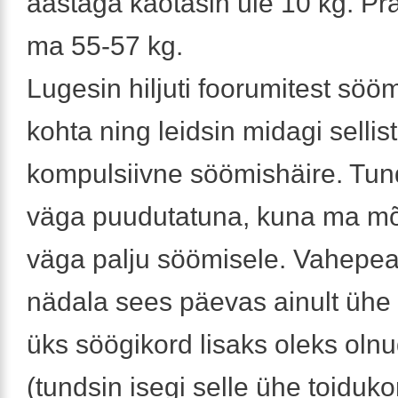
aastaga kaotasin üle 10 kg. P
ma 55-57 kg.
Lugesin hiljuti foorumitest söö
kohta ning leidsin midagi sellis
kompulsiivne söömishäire. Tun
väga puudutatuna, kuna ma mõ
väga palju söömisele. Vahepea
nädala sees päevas ainult ühe 
üks söögikord lisaks oleks olnud
(tundsin isegi selle ühe toiduko