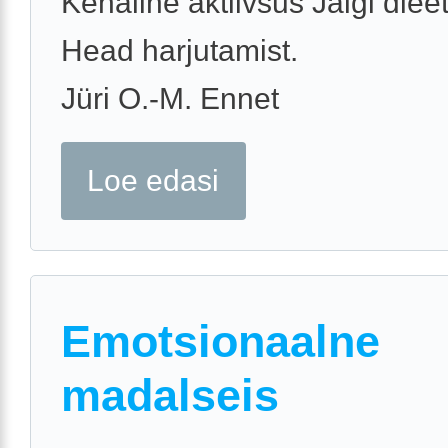
Kehaline aktiivsus Jälgi dieet
Head harjutamist.
Jüri O.-M. Ennet
Loe edasi
Emotsionaalne
madalseis