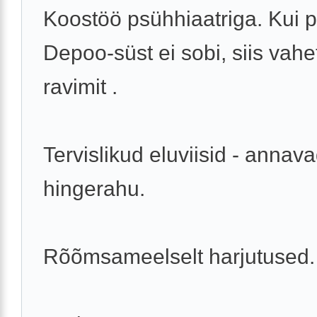
Koostöö psühhiaatriga. Kui 
Depoo-süst ei sobi, siis vah
ravimit .
Tervislikud eluviisid - annav
hingerahu.
Rõõmsameelselt harjutused.