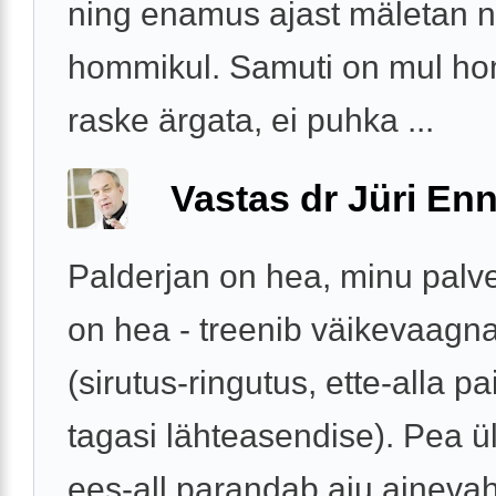
ning enamus ajast mäletan n
hommikul. Samuti on mul h
raske ärgata, ei puhka ...
Vastas dr Jüri Enn
Palderjan on hea, minu palv
on hea - treenib väikevaagna
(sirutus-ringutus, ette-alla p
tagasi lähteasendise). Pea ül
ees-all parandab aju ainevah