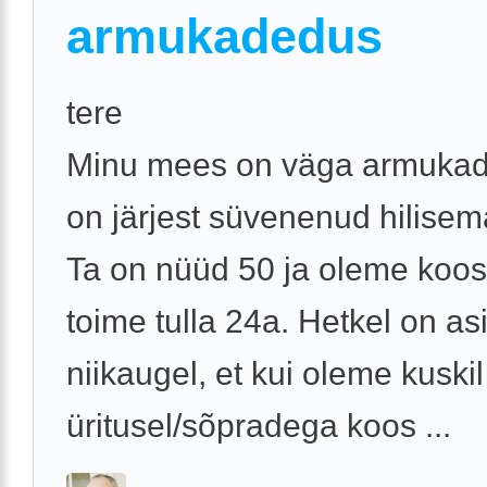
armukadedus
tere
Minu mees on väga armukade
on järjest süvenenud hilisem
Ta on nüüd 50 ja oleme koo
toime tulla 24a. Hetkel on as
niikaugel, et kui oleme kuskil
üritusel/sõpradega koos ...