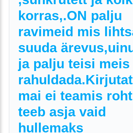
korras,.ON palju
ravimeid mis lihts
suuda ärevus,uin
ja palju teisi meis
rahuldada.Kirjuta
mai ei teamis roh
teeb asja vaid
hullemaks