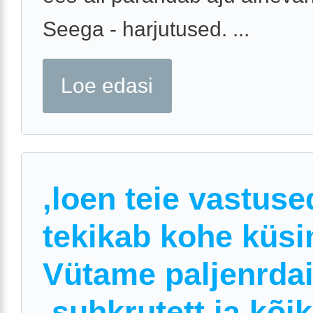
Seega - harjutused. ...
Loe edasi
,loen teie vastuse
tekikab kohe küs
Vütame paljenrdai
,suhkrutett ja kõi