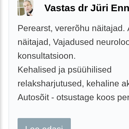
Vastas dr Jüri Enn
Perearst, vererõhu näitajad.
näitajad, Vajadused neurolo
konsultatsioon.
Kehalised ja psüühilised
relaksharjutused, kehaline ak
Autosõit - otsustage koos per