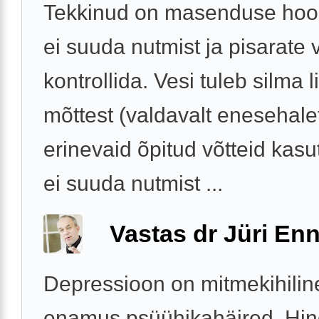
Tekkinud on masenduse hoo
ei suuda nutmist ja pisarate 
kontrollida. Vesi tuleb silma 
mõttest (valdavalt enesehale
erinevaid õpitud võtteid kas
ei suuda nutmist ...
Vastas dr Jüri Enn
Depressioon on mitmekihilin
enamus psüühikahäired. Hin